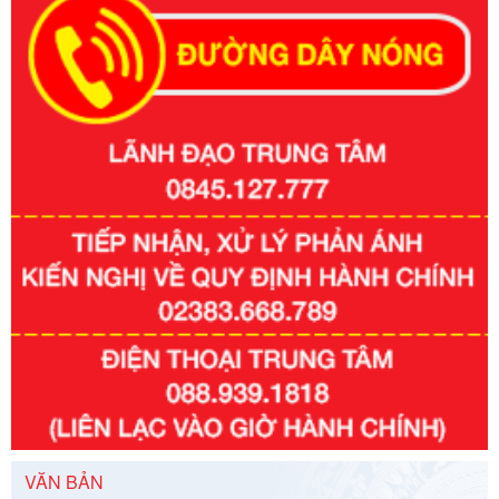
Số kí hiệu:
351/2025/NĐ-CP
Tên: Nghị định số 351/2025/NĐ-CP của Chính phủ: Quy
định chuẩn nghèo đa chiều quốc gia giai đoạn 2026 - 2030
Ngày ban hành: 29/12/2026
Số kí hiệu:
3014/QĐ-UBND
Tên: Quyết định về việc công bố danh mục thủ tục hành
VĂN BẢN
chính ban hành mới, sửa đổi bổ sung trong lĩnh vực hỗ trợ