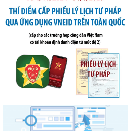
Số kí hiệu:
291/2026/NĐ-CP
Tên: Nghị định số 291/2026/NĐ-CP của Chính phủ: Sửa
đổi, bổ sung một số điều của Nghị định số 125/2020/NĐ-СР
ngày 19 tháng 10 năm 2020 của Chính phủ quy định xử
phạt vi phạm hành chính về thuế, hóa đơn được sửa đổi, bổ
sung bởi Nghị định số 102/2021/NĐ-CP
Ngày ban hành: 20/07/2026
Số kí hiệu:
2303/QĐ-UBND
Tên: Quyết định công bố Danh mục thủ tục hành chính mới
ban hành, được sửa đổi, bổ sung, bị bãi bỏ và phê duyệt
Quy trình nội bộ, quy trình điện tử giải quyết thủ tục hành
chính trong một số lĩnh vực thuộc phạm vi chức năng quản
lý của Sở Văn hóa, Thể tha
Ngày ban hành: 01/06/2026
Số kí hiệu:
2304/QĐ-UBND
Tên: Quyết định công bố Danh mục thủ tục hành chính
được sửa đổi, bổ sung và phê duyệt Quy trình nội bộ, quy
trình điện tử giải quyết thủ tục hành chính trong lĩnh vực Du
lịch thuộc phạm vi chức năng quản lý của Sở Văn hóa, Thể
thao và Du lịch