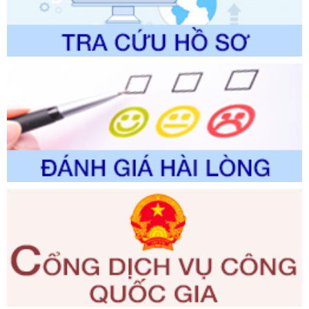
Ngày ban hành: 01/06/2026
Số kí hiệu:
2310/QĐ-UBND
Tên: Về việc công bố Danh mục thủ tục hành chính sửa
đổi, bổ sung và phê duyệt Quy trình nội bộ, quy trình điện tử
trong giải quyết thủtục hành chính lĩnh vực biến đổi khí hậu
thuộc phạm vi giải quyết của Sở Nông nghiệp và Môi
trường
Ngày ban hành: 01/06/2026
Số kí hiệu:
2300/QĐ-UBND
Tên: V/v công bố danh mục thủ tục hành chính được sửa
đổi, bổ sung và phê duyệt quy trình nội bộ, quy trình điện tử
giải quyết thủ tục hành chính trong lĩnh vực Luật sư thuộc
phạm vi chức năng quản lý của Sở Tư pháp
Ngày ban hành: 01/06/2026
Số kí hiệu:
351/2025/NĐ-CP
Tên: Nghị định số 351/2025/NĐ-CP của Chính phủ: Quy
định chuẩn nghèo đa chiều quốc gia giai đoạn 2026 - 2030
Ngày ban hành: 29/12/2026
Số kí hiệu:
3014/QĐ-UBND
Tên: Quyết định về việc công bố danh mục thủ tục hành