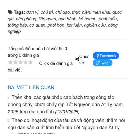
Tags:
đơn vị
,
chủ trì
,
chỉ đạo
,
thực hiện
,
triển khai
,
quốc
gia
,
văn phòng
,
liên quan
,
ban hành
,
kế hoạch
,
phát triển
,
thông báo
,
cơ quan
,
phối hợp
,
kết luận
,
nghiên cứu
,
công
nghiệp
Tổng số điểm của bài viết là: 0
trong 0 đánh giá
Chia
Facebook
sẻ:
Click để đánh giá
Tweet
bài viết
BÀI VIẾT LIÊN QUAN
Triển khai các giải pháp cấp bách trong công tác
phòng cháy, chữa cháy dịp Tết Nguyên đán Ất Tỵ năm
2025 trên địa bàn tỉnh
(13/01/2025)
Theo dõi hoạt động của tàu cá và động viên, thăm hỏi
ngư dân sản xuất trên biển dịp Tết Nguyên đán Ất Tỵ