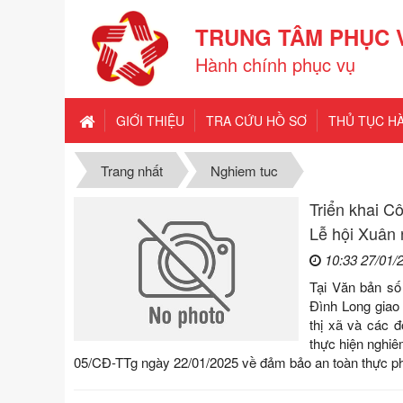
TRUNG TÂM PHỤC 
Hành chính phục vụ
GIỚI THIỆU
TRA CỨU HỒ SƠ
THỦ TỤC H
Trang nhất
Nghiem tuc
Triển khai C
Lễ hội Xuân
10:33 27/01/
Tại Văn bản s
Đình Long giao
thị xã và các đ
thực hiện nghiê
05/CĐ-TTg ngày 22/01/2025 về đảm bảo an toàn thực p