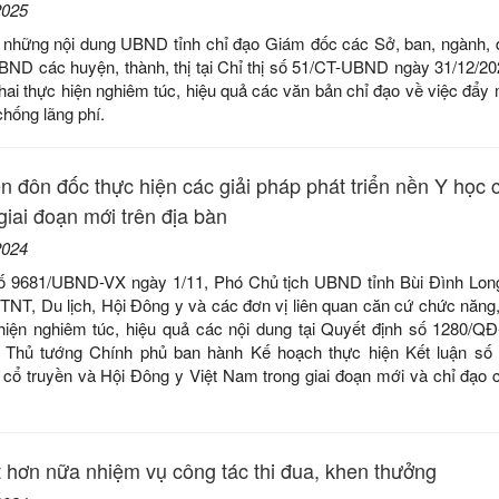
2025
g những nội dung UBND tỉnh chỉ đạo Giám đốc các Sở, ban, ngành, 
UBND các huyện, thành, thị tại Chỉ thị số 51/CT-UBND ngày 31/12/20
 khai thực hiện nghiêm túc, hiệu quả các văn bản chỉ đạo về việc đẩy
chống lãng phí.
 đôn đốc thực hiện các giải pháp phát triển nền Y học 
giai đoạn mới trên địa bàn
2024
ố 9681/UBND-VX ngày 1/11, Phó Chủ tịch UBND tỉnh Bùi Đình Lon
TNT, Du lịch, Hội Đông y và các đơn vị liên quan căn cứ chức năng
c hiện nghiêm túc, hiệu quả các nội dung tại Quyết định số 1280/Q
a Thủ tướng Chính phủ ban hành Kế hoạch thực hiện Kết luận số
c cổ truyền và Hội Đông y Việt Nam trong giai đoạn mới và chỉ đạ
t hơn nữa nhiệm vụ công tác thi đua, khen thưởng