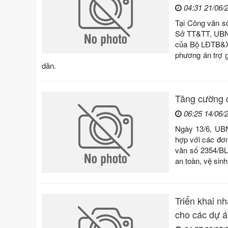
04:31 21/06/
Tại Công văn 
Sở TT&TT, UBND 
của Bộ LĐTB&X
phương án trợ g
dân.
Tăng cường q
06:25 14/06/
Ngày 13/6, UB
hợp với các đơn
văn số 2354/BL
an toàn, vệ sinh
Triển khai n
cho các dự á