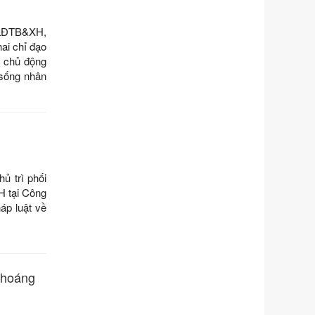
Số kí hiệu:
291/2026/NĐ-CP
Tên: Nghị định số 291/2026/NĐ-CP
 LĐTB&XH,
của Chính phủ: Sửa đổi, bổ sung
ai chỉ đạo
một số điều của Nghị định số
 chủ động
125/2020/NĐ-СР ngày 19 tháng 10
 sống nhân
năm 2020 của Chính phủ quy định
xử phạt vi phạm hành chính về thuế,
hóa đơn được sửa đổi, bổ sung bởi
Nghị định số 102/2021/NĐ-CP
Ngày ban hành: 20/07/2026
Số kí hiệu:
2303/QĐ-UBND
 trì phối
Tên: Quyết định công bố Danh mục
H tại Công
thủ tục hành chính mới ban hành,
áp luật về
được sửa đổi, bổ sung, bị bãi bỏ và
phê duyệt Quy trình nội bộ, quy trình
điện tử giải quyết thủ tục hành chính
trong một số lĩnh vực thuộc phạm vi
chức năng quản lý của Sở Văn hóa,
 thoáng
Thể tha
Ngày ban hành: 01/06/2026