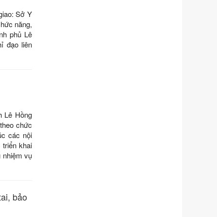
số điều và biện pháp để tổ chức,
giao: Sở Y
hướng dẫn thi hành Luật Quản lý
chức năng,
ngoại thương
ính phủ Lê
Ngày ban hành: 21/07/2026
 đạo liên
Số kí hiệu:
292/2026/NĐ-CP
Tên: Nghị định số 292/2026/NĐ-CP
của Chính phủ: Quy định chi tiết một
số điều và biện pháp để tổ chức,
hướng dẫn thi hành Luật Quản lý
ngoại thương
h Lê Hồng
Ngày ban hành: 21/07/2026
 theo chức
Số kí hiệu:
105/2026/TT-BTC
úc các nội
Tên: Thông tư số 105/2026/TT-BTC
triển khai
của Bộ Tài chính: Bãi bỏ Thông tư số
g nhiệm vụ
87/2019/TT- BТC ngày 19 tháng 12
năm 2019 của Bộ trưởng Bộ Tài
chính hướng dẫn thực hiện xử phạt
vi phạm hành chính trong lĩnh vực
ai, bảo
kho bạc nhà nước
Ngày ban hành: 21/07/2026