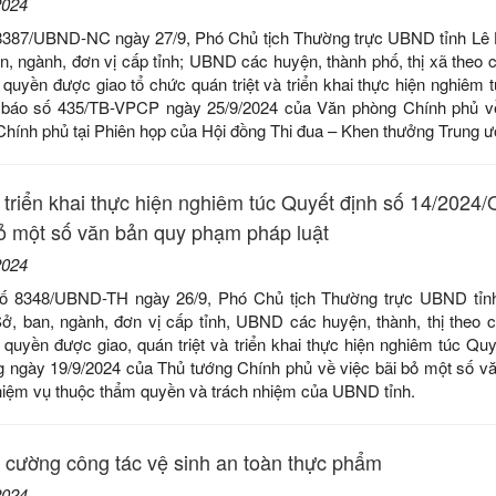
2024
8387/UBND-NC ngày 27/9, Phó Chủ tịch Thường trực UBND tỉnh Lê
n, ngành, đơn vị cấp tỉnh; UBND các huyện, thành phố, thị xã theo 
quyền được giao tổ chức quán triệt và triển khai thực hiện nghiêm t
 báo số 435/TB-VPCP ngày 25/9/2024 của Văn phòng Chính phủ về
hính phủ tại Phiên họp của Hội đồng Thi đua – Khen thưởng Trung ư
à triển khai thực hiện nghiêm túc Quyết định số 14/2024
bỏ một số văn bản quy phạm pháp luật
2024
số 8348/UBND-TH ngày 26/9, Phó Chủ tịch Thường trực UBND tỉn
Sở, ban, ngành, đơn vị cấp tỉnh, UBND các huyện, thành, thị theo 
quyền được giao, quán triệt và triển khai thực hiện nghiêm túc Quy
 ngày 19/9/2024 của Thủ tướng Chính phủ về việc bãi bỏ một số v
hiệm vụ thuộc thẩm quyền và trách nhiệm của UBND tỉnh.
g cường công tác vệ sinh an toàn thực phẩm
2024