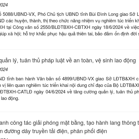
2024
số 5088/UBND-VX, Phó Chủ tịch UBND tỉnh Bùi Đình Long giao Sở
các huyện, thành, thị theo chức năng nhiệm vụ nghiêm túc triển kh
H tại Công văn số 2550/BLĐTBXH-CBTXH ngày 18/6/2024 về việc
iúp xã hội; hỗ trợ khắc phục hậu quả thiên tai, bảo đảm ổn định đời
uản lý, tuân thủ pháp luật về an toàn, vệ sinh lao động
2024
ND tỉnh ban hành Văn bản số 4899/UBND-VX giao Sở LĐTB&XH chủ
 vị liên quan nghiêm túc triển khai nội dung chỉ đạo của Bộ LĐTB&X
ĐTBXH-CATLĐ ngày 04/6/2024 về tăng cường quản lý, tuân thủ ph
 lao động.
hanh công tác giải phóng mặt bằng, tạo hành lang thông
n đường dây truyền tải điện, phân phối điện