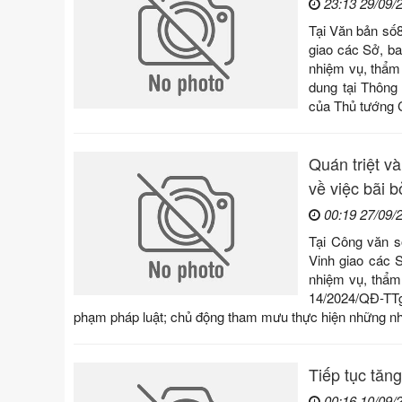
23:13 29/09/
Tại Văn bản số
giao các Sở, ba
nhiệm vụ, thẩm 
dung tại Thông
của Thủ tướng C
Quán triệt v
về việc bãi 
00:19 27/09/
Tại Công văn 
Vinh giao các 
nhiệm vụ, thẩm 
14/2024/QĐ-TTg
phạm pháp luật; chủ động tham mưu thực hiện những n
Tiếp tục tăn
00:16 10/09/