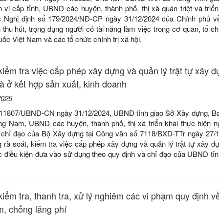
 vị cấp tỉnh, UBND các huyện, thành phố, thị xã quán triệt và triển
c Nghị định số 179/2024/NĐ-CP ngày 31/12/2024 của Chính phủ v
 thu hút, trọng dụng người có tài năng làm việc trong cơ quan, tổ ch
c Việt Nam và các tổ chức chính trị xã hội.
iểm tra việc cấp phép xây dựng và quản lý trật tự xây d
hà ở kết hợp sản xuất, kinh doanh
2025
 11807/UBND-CN ngày 31/12/2024, UBND tỉnh giao Sở Xây dựng, B
ng Nam, UBND các huyện, thành phố, thị xã triển khai thực hiện n
n chỉ đạo của Bộ Xây dựng tại Công văn số 7118/BXD-TTr ngày 27/
 rà soát, kiểm tra việc cấp phép xây dựng và quản lý trật tự xây dự
c điều kiện đưa vào sử dụng theo quy định và chỉ đạo của UBND tỉn
iểm tra, thanh tra, xử lý nghiêm các vi phạm quy định v
m, chống lãng phí