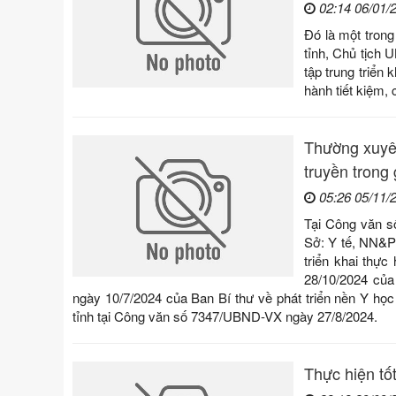
02:14 06/01/
Đó là một tron
tỉnh, Chủ tịch 
tập trung triển
hành tiết kiệm, 
Thường xuyên
truyền trong 
05:26 05/11/
Tại Công văn s
Sở: Y tế, NN&P
triển khai thự
28/10/2024 củ
ngày 10/7/2024 của Ban Bí thư về phát triển nền Y họ
tỉnh tại Công văn số 7347/UBND-VX ngày 27/8/2024.
Thực hiện tố