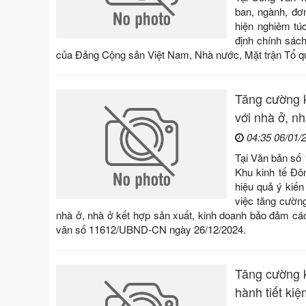
ban, ngành, đơn
hiện nghiêm tú
định chính sách
của Đảng Cộng sản Việt Nam, Nhà nước, Mặt trận Tổ quố
Tăng cường k
với nhà ở, n
04:35 06/01/
Tại Văn bản số
Khu kinh tế Đô
hiệu quả ý kiế
việc tăng cường
nhà ở, nhà ở kết hợp sản xuất, kinh doanh bảo đảm cá
văn số 11612/UBND-CN ngày 26/12/2024.
Tăng cường k
hành tiết kiệ