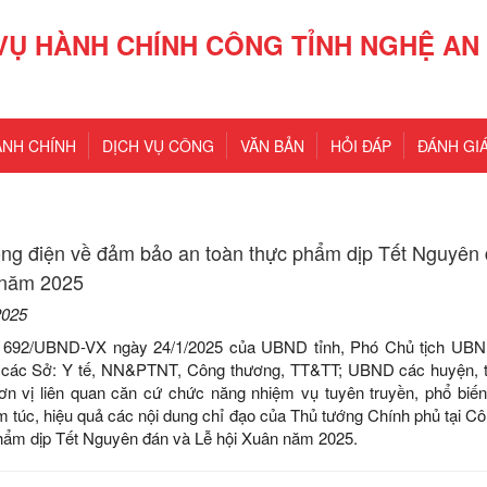
VỤ HÀNH CHÍNH CÔNG TỈNH NGHỆ AN
ÀNH CHÍNH
DỊCH VỤ CÔNG
VĂN BẢN
HỎI ĐÁP
ĐÁNH GIÁ
ông điện về đảm bảo an toàn thực phẩm dịp Tết Nguyên
 năm 2025
2025
ố 692/UBND-VX ngày 24/1/2025 của UBND tỉnh, Phó Chủ tịch UBND
 các Sở: Y tế, NN&PTNT, Công thương, TT&TT; UBND các huyện, t
ơn vị liên quan căn cứ chức năng nhiệm vụ tuyên truyền, phổ biến 
m túc, hiệu quả các nội dung chỉ đạo của Thủ tướng Chính phủ tại Cô
hẩm dịp Tết Nguyên đán và Lễ hội Xuân năm 2025.