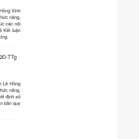
Ngày ban hành: 01/06/2026
 Hồng Vinh
Số kí hiệu:
351/2025/NĐ-CP
chức năng,
Tên: Nghị định số 351/2025/NĐ-CP
úc các nội
của Chính phủ: Quy định chuẩn
 Kết luận
nghèo đa chiều quốc gia giai đoạn
ơng.
2026 - 2030
Ngày ban hành: 29/12/2026
/QĐ-TTg
Số kí hiệu:
3014/QĐ-UBND
Tên: Quyết định về việc công bố
danh mục thủ tục hành chính ban
hành mới, sửa đổi bổ sung trong lĩnh
h Lê Hồng
vực hỗ trợ đầu tư, lĩnh vực đấu thầu
chức năng,
lựa chọn nhà thầu thuộc thẩm quyền
ết định số
giải quyết của Sở Tài chính và Ban
ăn bản quy
Quản lý Khu kinh tế Đông Nam
Nghệ An
Ngày ban hành: 23/09/2026
Số kí hiệu:
292/2026/NĐ-CP
Tên: Nghị định số 292/2026/NĐ-CP
của Chính phủ: Quy định chi tiết một