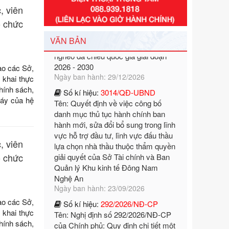
nghèo đa chiều quốc gia giai đoạn
, viên
2026 - 2030
ổ chức
Ngày ban hành: 29/12/2026
VĂN BẢN
Số kí hiệu:
3014/QĐ-UBND
Tên: Quyết định về việc công bố
danh mục thủ tục hành chính ban
ao các Sở,
hành mới, sửa đổi bổ sung trong lĩnh
 khai thực
vực hỗ trợ đầu tư, lĩnh vực đấu thầu
hính sách,
lựa chọn nhà thầu thuộc thẩm quyền
máy của hệ
giải quyết của Sở Tài chính và Ban
Quản lý Khu kinh tế Đông Nam
Nghệ An
Ngày ban hành: 23/09/2026
, viên
Số kí hiệu:
292/2026/NĐ-CP
ổ chức
Tên: Nghị định số 292/2026/NĐ-CP
của Chính phủ: Quy định chi tiết một
số điều và biện pháp để tổ chức,
hướng dẫn thi hành Luật Quản lý
ao các Sở,
ngoại thương
 khai thực
Ngày ban hành: 21/07/2026
hính sách,