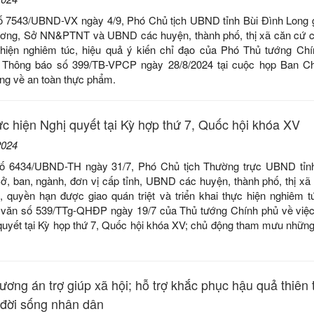
ố 7543/UBND-VX ngày 4/9, Phó Chủ tịch UBND tỉnh Bùi Đình Long 
ương, Sở NN&PTNT và UBND các huyện, thành phố, thị xã căn cứ 
hiện nghiêm túc, hiệu quả ý kiến chỉ đạo của Phó Thủ tướng Ch
 Thông báo số 399/TB-VPCP ngày 28/8/2024 tại cuộc họp Ban Chỉ
ng về an toàn thực phẩm.
hực hiện Nghị quyết tại Kỳ hợp thứ 7, Quốc hội khóa XV
2024
số 6434/UBND-TH ngày 31/7, Phó Chủ tịch Thường trực UBND tỉn
ở, ban, ngành, đơn vị cấp tỉnh, UBND các huyện, thành phố, thị xã
, quyền hạn được giao quán triệt và triển khai thực hiện nghiêm t
văn số 539/TTg-QHĐP ngày 19/7 của Thủ tướng Chính phủ về việc 
 quyết tại Kỳ họp thứ 7, Quốc hội khóa XV; chủ động tham mưu nhữn
ơng án trợ giúp xã hội; hỗ trợ khắc phục hậu quả thiên t
 đời sống nhân dân