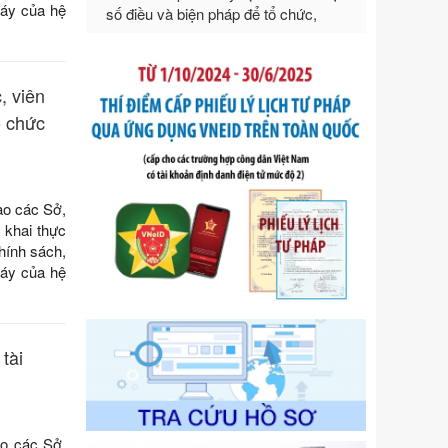
Số kí hiệu:
292/2026/NĐ-CP
máy của hệ
Tên: Nghị định số 292/2026/NĐ-CP
của Chính phủ: Quy định chi tiết một
số điều và biện pháp để tổ chức,
hướng dẫn thi hành Luật Quản lý
, viên
ngoại thương
ổ chức
Ngày ban hành: 21/07/2026
Số kí hiệu:
105/2026/TT-BTC
Tên: Thông tư số 105/2026/TT-BTC
của Bộ Tài chính: Bãi bỏ Thông tư số
ao các Sở,
87/2019/TT- BТC ngày 19 tháng 12
 khai thực
năm 2019 của Bộ trưởng Bộ Tài
hính sách,
chính hướng dẫn thực hiện xử phạt
máy của hệ
vi phạm hành chính trong lĩnh vực
kho bạc nhà nước
Ngày ban hành: 21/07/2026
tài
Số kí hiệu:
291/2026/NĐ-CP
Tên: Nghị định số 291/2026/NĐ-CP
của Chính phủ: Sửa đổi, bổ sung
một số điều của Nghị định số
o các Sở,
125/2020/NĐ-СР ngày 19 tháng 10