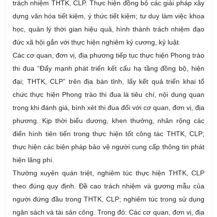
trách nhiệm THTK, CLP. Thực hiện đồng bộ các giải pháp xây
dựng văn hóa tiết kiệm, ý thức tiết kiệm; tư duy làm việc khoa
học, quản lý thời gian hiệu quả, hình thành trách nhiệm đạo
đức xã hội gắn với thực hiện nghiêm kỷ cương, kỷ luật.
Các cơ quan, đơn vị, địa phương tiếp tục thực hiện Phong trào
thi đua “Đẩy mạnh phát triển kết cấu hạ tầng đồng bộ, hiện
đại; THTK, CLP” trên địa bàn tỉnh, lấy kết quả triển khai tổ
chức thực hiện Phong trào thi đua là tiêu chí, nội dung quan
trọng khi đánh giá, bình xét thi đua đối với cơ quan, đơn vị, địa
phương. Kịp thời biểu dương, khen thưởng, nhân rộng các
điển hình tiên tiến trong thực hiện tốt công tác THTK, CLP;
thực hiện các biện pháp bảo vệ người cung cấp thông tin phát
hiện lãng phí.
Thường xuyên quán triệt, nghiêm túc thực hiện THTK, CLP
theo đúng quy định. Đề cao trách nhiệm và gương mẫu của
người đứng đầu trong THTK, CLP; nghiêm túc trong sử dụng
ngân sách và tài sản công. Trong đó: Các cơ quan, đơn vị, địa