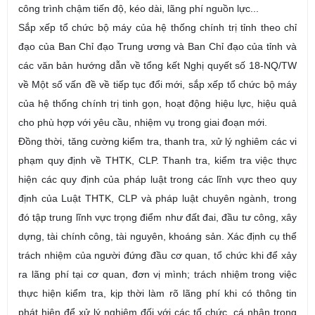
công trình chậm tiến độ, kéo dài, lãng phí nguồn lực...
Sắp xếp tổ chức bộ máy của hệ thống chính trị tỉnh theo chỉ
đạo của Ban Chỉ đạo Trung ương và Ban Chỉ đạo của tỉnh và
các văn bản hướng dẫn về tổng kết Nghị quyết số 18-NQ/TW
về Một số vấn đề về tiếp tục đổi mới, sắp xếp tổ chức bộ máy
của hệ thống chính trị tinh gọn, hoạt động hiệu lực, hiệu quả
cho phù hợp với yêu cầu, nhiệm vụ trong giai đoạn mới.
Đồng thời, tăng cường kiểm tra, thanh tra, xử lý nghiêm các vi
phạm quy định về THTK, CLP. Thanh tra, kiểm tra việc thực
hiện các quy định của pháp luật trong các lĩnh vực theo quy
định của Luật THTK, CLP và pháp luật chuyên ngành, trong
đó tập trung lĩnh vực trọng điểm như đất đai, đầu tư công, xây
dựng, tài chính công, tài nguyên, khoáng sản. Xác định cụ thể
trách nhiệm của người đứng đầu cơ quan, tổ chức khi để xảy
ra lãng phí tại cơ quan, đơn vị mình; trách nhiệm trong việc
thực hiện kiểm tra, kịp thời làm rõ lãng phí khi có thông tin
phát hiện để xử lý nghiêm đối với các tổ chức, cá nhân trong