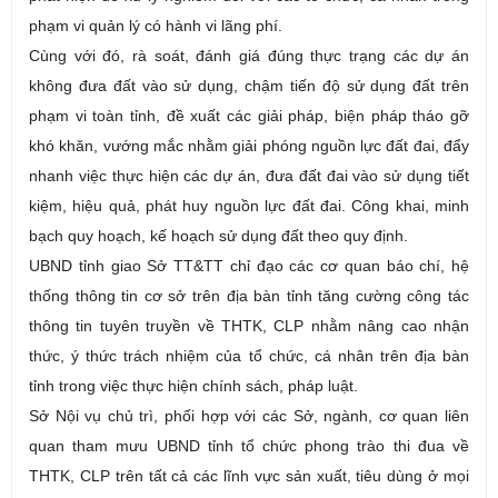
phạm vi quản lý có hành vi lãng phí.
Cùng với đó, rà soát, đánh giá đúng thực trạng các dự án
không đưa đất vào sử dụng, chậm tiến độ sử dụng đất trên
phạm vi toàn tỉnh, đề xuất các giải pháp, biện pháp tháo gỡ
khó khăn, vướng mắc nhằm giải phóng nguồn lực đất đai, đẩy
nhanh việc thực hiện các dự án, đưa đất đai vào sử dụng tiết
kiệm, hiệu quả, phát huy nguồn lực đất đai. Công khai, minh
bạch quy hoạch, kế hoạch sử dụng đất theo quy định.
UBND tỉnh giao Sở TT&TT chỉ đạo các cơ quan báo chí, hệ
thống thông tin cơ sở trên địa bàn tỉnh tăng cường công tác
thông tin tuyên truyền về THTK, CLP nhằm nâng cao nhận
thức, ý thức trách nhiệm của tổ chức, cá nhân trên địa bàn
tỉnh trong việc thực hiện chính sách, pháp luật.
Sở Nội vụ chủ trì, phối hợp với các Sở, ngành, cơ quan liên
quan tham mưu UBND tỉnh tổ chức phong trào thi đua về
THTK, CLP trên tất cả các lĩnh vực sản xuất, tiêu dùng ở mọi