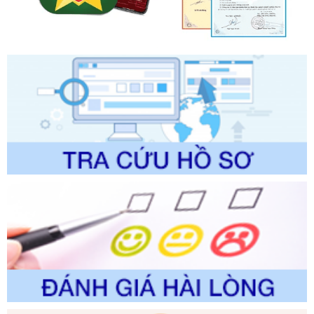
Ngày ban hành: 01/06/2026
Số kí hiệu:
2304/QĐ-UBND
Tên: Quyết định công bố Danh mục thủ tục hành chính
được sửa đổi, bổ sung và phê duyệt Quy trình nội bộ, quy
trình điện tử giải quyết thủ tục hành chính trong lĩnh vực Du
lịch thuộc phạm vi chức năng quản lý của Sở Văn hóa, Thể
thao và Du lịch
Ngày ban hành: 01/06/2026
Số kí hiệu:
2310/QĐ-UBND
Tên: Về việc công bố Danh mục thủ tục hành chính sửa
đổi, bổ sung và phê duyệt Quy trình nội bộ, quy trình điện tử
trong giải quyết thủtục hành chính lĩnh vực biến đổi khí hậu
thuộc phạm vi giải quyết của Sở Nông nghiệp và Môi
trường
Ngày ban hành: 01/06/2026
Số kí hiệu:
2300/QĐ-UBND
Tên: V/v công bố danh mục thủ tục hành chính được sửa
đổi, bổ sung và phê duyệt quy trình nội bộ, quy trình điện tử
giải quyết thủ tục hành chính trong lĩnh vực Luật sư thuộc
phạm vi chức năng quản lý của Sở Tư pháp
Ngày ban hành: 01/06/2026