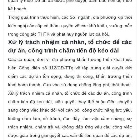
quản lý theo Đề án đã được phê duyệt, đảm bảo tiến độ theo
kế hoạch.
Trong quá trình thực hiện, các Sở, ngành, địa phương kịp thời
kiến nghị các cấp có thẩm quyền về các khó khăn, vướng mắc
trong công tác THTK và phát huy nguồn lực xã hội.
Xử lý trách nhiệm cá nhân, tổ chức để các
dự án, công trình chậm tiến độ kéo dài
Các cơ quan, đơn vị, địa phương khẩn trương triển khai thực
hiện Công điện số 112/CĐ-TTg về tập trung giải quyết dứt
điểm các dự án tồn đọng, dừng thi công, khẩn trương triển
khai hoàn thành, đưa vào sử dụng chống lãng phí, thất thoát.
Xử lý trách nhiệm cá nhân, tổ chức để các dự án, công trình
chậm tiến độ kéo dài; kiên quyết thay thế hoặc điều chuyển
sang công việc khác đối với cán bộ, công chức năng lực yếu,
không dám làm, né tránh, đùn đẩy, làm việc cầm chừng, sợ
trách nhiệm, chậm trễ và không đáp ứng yêu cầu công việc
được giao trong giải quyết các vấn đề liên quan để các dự án,