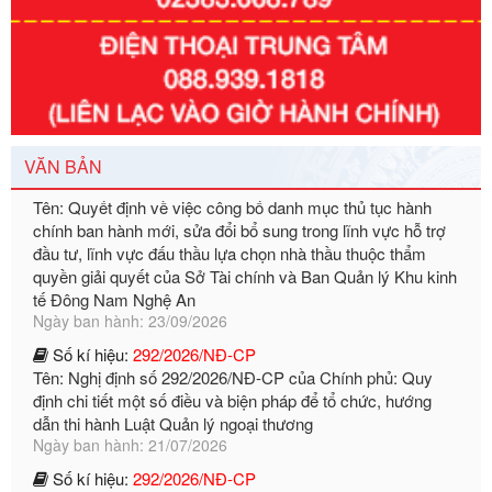
Số kí hiệu:
351/2025/NĐ-CP
Tên: Nghị định số 351/2025/NĐ-CP của Chính phủ: Quy
định chuẩn nghèo đa chiều quốc gia giai đoạn 2026 - 2030
Ngày ban hành: 29/12/2026
Số kí hiệu:
3014/QĐ-UBND
Tên: Quyết định về việc công bố danh mục thủ tục hành
chính ban hành mới, sửa đổi bổ sung trong lĩnh vực hỗ trợ
VĂN BẢN
đầu tư, lĩnh vực đấu thầu lựa chọn nhà thầu thuộc thẩm
quyền giải quyết của Sở Tài chính và Ban Quản lý Khu kinh
tế Đông Nam Nghệ An
Ngày ban hành: 23/09/2026
Số kí hiệu:
292/2026/NĐ-CP
Tên: Nghị định số 292/2026/NĐ-CP của Chính phủ: Quy
định chi tiết một số điều và biện pháp để tổ chức, hướng
dẫn thi hành Luật Quản lý ngoại thương
Ngày ban hành: 21/07/2026
Số kí hiệu:
292/2026/NĐ-CP
Tên: Nghị định số 292/2026/NĐ-CP của Chính phủ: Quy
định chi tiết một số điều và biện pháp để tổ chức, hướng
dẫn thi hành Luật Quản lý ngoại thương