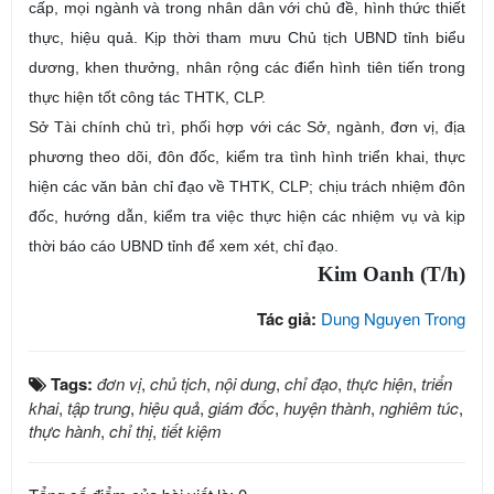
cấp, mọi ngành và trong nhân dân với chủ đề, hình thức thiết
thực, hiệu quả. Kịp thời tham mưu Chủ tịch UBND tỉnh biểu
dương, khen thưởng, nhân rộng các điển hình tiên tiến trong
thực hiện tốt công tác THTK, CLP.
Sở Tài chính chủ trì, phối hợp với các Sở, ngành, đơn vị, địa
phương theo dõi, đôn đốc, kiểm tra tình hình triển khai, thực
hiện các văn bản chỉ đạo về THTK, CLP; chịu trách nhiệm đôn
đốc, hướng dẫn, kiểm tra việc thực hiện các nhiệm vụ và kịp
thời báo cáo UBND tỉnh để xem xét, chỉ đạo.
Kim Oanh (T/h)
Tác giả:
Dung Nguyen Trong
Tags:
đơn vị
,
chủ tịch
,
nội dung
,
chỉ đạo
,
thực hiện
,
triển
khai
,
tập trung
,
hiệu quả
,
giám đốc
,
huyện thành
,
nghiêm túc
,
thực hành
,
chỉ thị
,
tiết kiệm