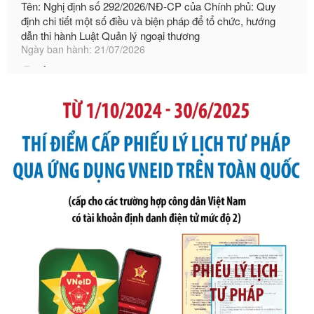
Ngày ban hành: 21/07/2026
Số kí hiệu:
105/2026/TT-BTC
Tên: Thông tư số 105/2026/TT-BTC của Bộ Tài chính: Bãi
bỏ Thông tư số 87/2019/TT- BТC ngày 19 tháng 12 năm
2019 của Bộ trưởng Bộ Tài chính hướng dẫn thực hiện xử
phạt vi phạm hành chính trong lĩnh vực kho bạc nhà nước
Ngày ban hành: 21/07/2026
Số kí hiệu:
291/2026/NĐ-CP
Tên: Nghị định số 291/2026/NĐ-CP của Chính phủ: Sửa
đổi, bổ sung một số điều của Nghị định số 125/2020/NĐ-СР
ngày 19 tháng 10 năm 2020 của Chính phủ quy định xử
phạt vi phạm hành chính về thuế, hóa đơn được sửa đổi, bổ
sung bởi Nghị định số 102/2021/NĐ-CP
Ngày ban hành: 20/07/2026
Số kí hiệu:
2303/QĐ-UBND
Tên: Quyết định công bố Danh mục thủ tục hành chính mới
ban hành, được sửa đổi, bổ sung, bị bãi bỏ và phê duyệt
Quy trình nội bộ, quy trình điện tử giải quyết thủ tục hành
chính trong một số lĩnh vực thuộc phạm vi chức năng quản
lý của Sở Văn hóa, Thể tha