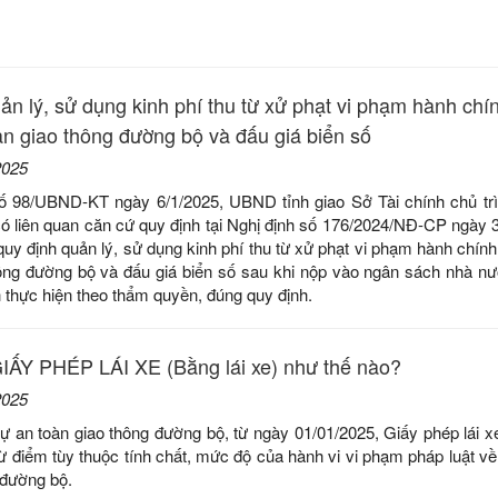
ản lý, sử dụng kinh phí thu từ xử phạt vi phạm hành chí
oàn giao thông đường bộ và đấu giá biển số
2025
ố 98/UBND-KT ngày 6/1/2025, UBND tỉnh giao Sở Tài chính chủ trì
có liên quan căn cứ quy định tại Nghị định số 176/2024/NĐ-CP ngày 
uy định quản lý, sử dụng kinh phí thu từ xử phạt vi phạm hành chính 
hông đường bộ và đấu giá biển số sau khi nộp vào ngân sách nhà n
 thực hiện theo thẩm quyền, đúng quy định.
ẤY PHÉP LÁI XE (Bằng lái xe) như thế nào?
2025
tự an toàn giao thông đường bộ, từ ngày 01/01/2025, Giấy phép lái x
rừ điểm tùy thuộc tính chất, mức độ của hành vi vi phạm pháp luật về 
 đường bộ.