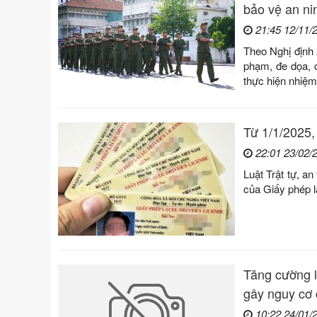
bảo vệ an nin
21:45 12/11/
Theo Nghị định 
phạm, đe dọa, c
thực hiện nhiệm
Từ 1/1/2025,
22:01 23/02/
Luật Trật tự, a
của Giấy phép lá
Tăng cường l
gây nguy cơ 
10:22 24/01/