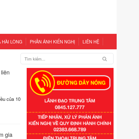
 HÀI LÒNG
PHẢN ÁNH KIẾN NGHỊ
LIÊN HỆ
liên
iều của 10
Số kí hiệu:
351/2025/NĐ-CP
Tên: Nghị định số 351/2025/NĐ-CP
của Chính phủ: Quy định chuẩn
nghèo đa chiều quốc gia giai đoạn
m gia
2026 - 2030