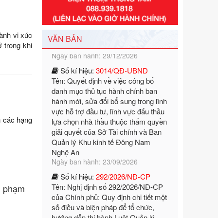
Ngày ban hành: 29/12/2026
Số kí hiệu:
3014/QĐ-UBND
Tên: Quyết định về việc công bố
ành vi xúc
VĂN BẢN
danh mục thủ tục hành chính ban
 trong khi
hành mới, sửa đổi bổ sung trong lĩnh
vực hỗ trợ đầu tư, lĩnh vực đấu thầu
lựa chọn nhà thầu thuộc thẩm quyền
giải quyết của Sở Tài chính và Ban
Quản lý Khu kinh tế Đông Nam
Nghệ An
Ngày ban hành: 23/09/2026
h các hạng
Số kí hiệu:
292/2026/NĐ-CP
Tên: Nghị định số 292/2026/NĐ-CP
của Chính phủ: Quy định chi tiết một
số điều và biện pháp để tổ chức,
hướng dẫn thi hành Luật Quản lý
ngoại thương
Ngày ban hành: 21/07/2026
vi phạm
Số kí hiệu:
292/2026/NĐ-CP
Tên: Nghị định số 292/2026/NĐ-CP