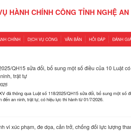
VỤ HÀNH CHÍNH CÔNG TỈNH NGHỆ AN
ÀNH CHÍNH
DỊCH VỤ CÔNG
VĂN BẢN
HỎI ĐÁP
ĐÁNH GIÁ
2025/QH15 sửa đổi, bổ sung một số điều của 10 Luật có 
inh, trật tự
2025
XV đã thông qua Luật số 118/2025/QH15 sửa đổi, bổ sung một số đ
n đến an ninh, trật tự, có hiệu lực thi hành từ 01/7/2026.
h vi xúc phạm, đe dọa, cản trở, chống đối lực lượng tha