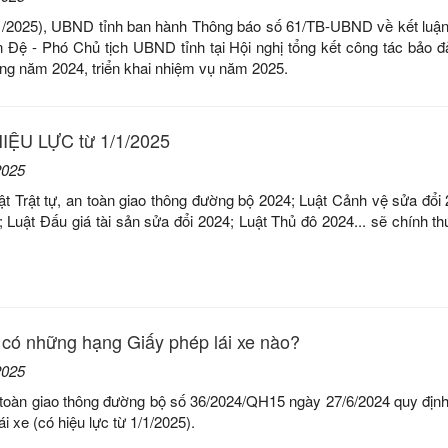
/2025), UBND tỉnh ban hành Thông báo số 61/TB-UBND về kết luậ
Đệ - Phó Chủ tịch UBND tỉnh tại Hội nghị tổng kết công tác bảo đả
ông năm 2024, triển khai nhiệm vụ năm 2025.
IỆU LỰC từ 1/1/2025
2025
ật Trật tự, an toàn giao thông đường bộ 2024; Luật Cảnh vệ sửa đổi 
Luật Đấu giá tài sản sửa đổi 2024; Luật Thủ đô 2024... sẽ chính th
 có những hạng Giấy phép lái xe nào?
2025
n toàn giao thông đường bộ số 36/2024/QH15 ngày 27/6/2024 quy địn
i xe (có hiệu lực từ 1/1/2025).