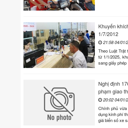
Khuyến khích
1/7/2012
21:58 04/01/
Theo Luật Trật
từ 1/1/2025, kh
sang giấy phép 
Nghị định 17
phạm giao th
20:02 04/01/
Chính phủ vừa 
dụng kinh phí t
giá biển số xe 