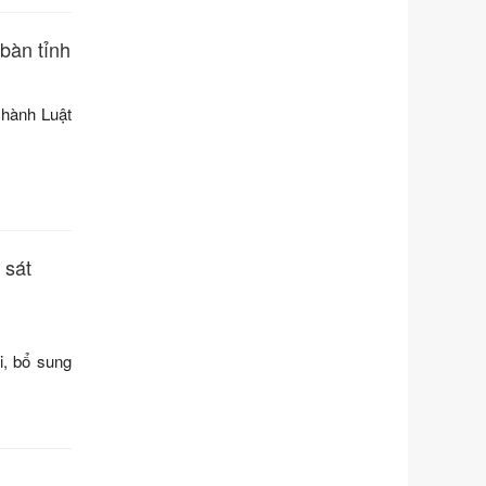
ngoại thương
Ngày ban hành: 21/07/2026
 bàn tỉnh
Số kí hiệu:
292/2026/NĐ-CP
Tên: Nghị định số 292/2026/NĐ-CP
 hành Luật
của Chính phủ: Quy định chi tiết một
số điều và biện pháp để tổ chức,
hướng dẫn thi hành Luật Quản lý
ngoại thương
Ngày ban hành: 21/07/2026
Số kí hiệu:
105/2026/TT-BTC
 sát
Tên: Thông tư số 105/2026/TT-BTC
của Bộ Tài chính: Bãi bỏ Thông tư số
87/2019/TT- BТC ngày 19 tháng 12
năm 2019 của Bộ trưởng Bộ Tài
chính hướng dẫn thực hiện xử phạt
i, bổ sung
vi phạm hành chính trong lĩnh vực
kho bạc nhà nước
Ngày ban hành: 21/07/2026
Số kí hiệu:
291/2026/NĐ-CP
Tên: Nghị định số 291/2026/NĐ-CP