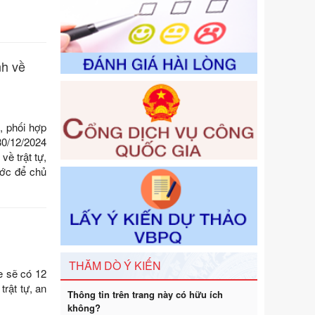
hóa đơn được sửa đổi, bổ sung bởi
Nghị định số 102/2021/NĐ-CP
Ngày ban hành: 20/07/2026
Số kí hiệu:
2303/QĐ-UBND
nh về
Tên: Quyết định công bố Danh mục
thủ tục hành chính mới ban hành,
được sửa đổi, bổ sung, bị bãi bỏ và
phê duyệt Quy trình nội bộ, quy trình
, phối hợp
điện tử giải quyết thủ tục hành chính
30/12/2024
trong một số lĩnh vực thuộc phạm vi
về trật tự,
chức năng quản lý của Sở Văn hóa,
ước để chủ
Thể tha
Ngày ban hành: 01/06/2026
Số kí hiệu:
2304/QĐ-UBND
Tên: Quyết định công bố Danh mục
thủ tục hành chính được sửa đổi, bổ
sung và phê duyệt Quy trình nội bộ,
THĂM DÒ Ý KIẾN
quy trình điện tử giải quyết thủ tục
e sẽ có 12
hành chính trong lĩnh vực Du lịch
trật tự, an
Thông tin trên trang này có hữu ích
thuộc phạm vi chức năng quản lý
không?