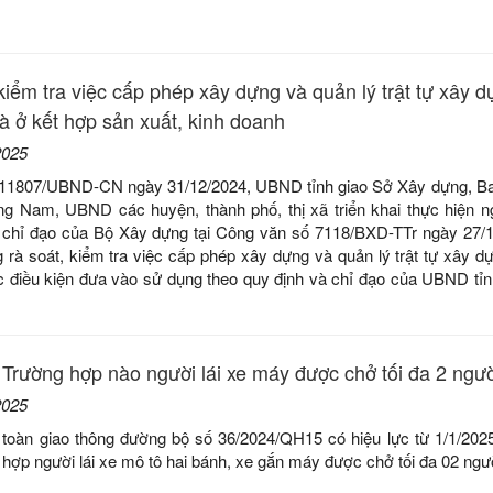
iểm tra việc cấp phép xây dựng và quản lý trật tự xây d
hà ở kết hợp sản xuất, kinh doanh
2025
 11807/UBND-CN ngày 31/12/2024, UBND tỉnh giao Sở Xây dựng, B
ng Nam, UBND các huyện, thành phố, thị xã triển khai thực hiện n
n chỉ đạo của Bộ Xây dựng tại Công văn số 7118/BXD-TTr ngày 27/
 rà soát, kiểm tra việc cấp phép xây dựng và quản lý trật tự xây dự
c điều kiện đưa vào sử dụng theo quy định và chỉ đạo của UBND tỉn
 Trường hợp nào người lái xe máy được chở tối đa 2 ngườ
2025
n toàn giao thông đường bộ số 36/2024/QH15 có hiệu lực từ 1/1/2025
 hợp người lái xe mô tô hai bánh, xe gắn máy được chở tối đa 02 ngư