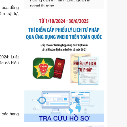
của Chính phủ: Quy định chi tiết một
n của đồng
số điều và biện pháp để tổ chức,
m trật tự,
hướng dẫn thi hành Luật Quản lý
ngoại thương
Ngày ban hành: 21/07/2026
Số kí hiệu:
105/2026/TT-BTC
Tên: Thông tư số 105/2026/TT-BTC
của Bộ Tài chính: Bãi bỏ Thông tư số
87/2019/TT- BТC ngày 19 tháng 12
2024; Luật
năm 2019 của Bộ trưởng Bộ Tài
ức có hiệu
chính hướng dẫn thực hiện xử phạt
vi phạm hành chính trong lĩnh vực
kho bạc nhà nước
Ngày ban hành: 21/07/2026
Số kí hiệu:
291/2026/NĐ-CP
Tên: Nghị định số 291/2026/NĐ-CP
của Chính phủ: Sửa đổi, bổ sung
một số điều của Nghị định số
125/2020/NĐ-СР ngày 19 tháng 10
h các hạng
năm 2020 của Chính phủ quy định
xử phạt vi phạm hành chính về thuế,