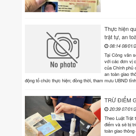
Thực hiện qu
trật tự, an t
08:14 08/01/
Tại Công văn s
với các đơn vị 
của Chính phủ q
an toàn giao t
động tổ chức thực hiện; đồng thời, tham mưu UBND tỉnh
TRỪ ĐIỂM GI
20:39 07/01/
Theo Luật Trật 
điểm và sẽ bị t
toàn giao thông