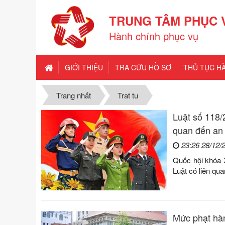
TRUNG TÂM PHỤC 
Hành chính phục vụ
GIỚI THIỆU
TRA CỨU HỒ SƠ
THỦ TỤC H
Trang nhất
Trat tu
Luật số 118/
quan đến an n
23:26 28/12/
Quốc hội khóa 
Luật có liên qua
Mức phạt hàn