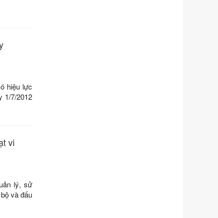
Số kí hiệu:
351/2025/NĐ-CP
Tên: Nghị định số 351/2025/NĐ-CP
của Chính phủ: Quy định chuẩn
nghèo đa chiều quốc gia giai đoạn
y
2026 - 2030
Ngày ban hành: 29/12/2026
Số kí hiệu:
3014/QĐ-UBND
Tên: Quyết định về việc công bố
ó hiệu lực
danh mục thủ tục hành chính ban
y 1/7/2012
hành mới, sửa đổi bổ sung trong lĩnh
vực hỗ trợ đầu tư, lĩnh vực đấu thầu
lựa chọn nhà thầu thuộc thẩm quyền
giải quyết của Sở Tài chính và Ban
t vi
Quản lý Khu kinh tế Đông Nam
Nghệ An
Ngày ban hành: 23/09/2026
Số kí hiệu:
292/2026/NĐ-CP
ản lý, sử
Tên: Nghị định số 292/2026/NĐ-CP
g bộ và đấu
của Chính phủ: Quy định chi tiết một
số điều và biện pháp để tổ chức,
hướng dẫn thi hành Luật Quản lý