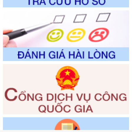
Số kí hiệu:
351/2025/NĐ-CP
Tên: Nghị định số 351/2025/NĐ-CP của Chính phủ: Quy
định chuẩn nghèo đa chiều quốc gia giai đoạn 2026 - 2030
Ngày ban hành: 29/12/2026
Số kí hiệu:
3014/QĐ-UBND
Tên: Quyết định về việc công bố danh mục thủ tục hành
chính ban hành mới, sửa đổi bổ sung trong lĩnh vực hỗ trợ
đầu tư, lĩnh vực đấu thầu lựa chọn nhà thầu thuộc thẩm
quyền giải quyết của Sở Tài chính và Ban Quản lý Khu kinh
tế Đông Nam Nghệ An
Ngày ban hành: 23/09/2026
Số kí hiệu:
292/2026/NĐ-CP
Tên: Nghị định số 292/2026/NĐ-CP của Chính phủ: Quy
định chi tiết một số điều và biện pháp để tổ chức, hướng
dẫn thi hành Luật Quản lý ngoại thương
Ngày ban hành: 21/07/2026
Số kí hiệu:
292/2026/NĐ-CP
Tên: Nghị định số 292/2026/NĐ-CP của Chính phủ: Quy
định chi tiết một số điều và biện pháp để tổ chức, hướng
dẫn thi hành Luật Quản lý ngoại thương