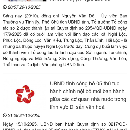
20:57 29/10/2025
Sáng nay (29/10), đồng chí Nguyễn Văn Đệ – Ủy viên Ban
Thường vụ Tỉnh ủy, Phó Chủ tịch UBND tỉnh, Tổ trưởng Tổ công
tác số 2 được thành lập tại Quyết định số 2954/QĐ-UBND ngày
17/9/2025 đã có buổi làm việc với lãnh đạo các xã: Nghi Lộc,
Phúc Lộc, Đông Lộc, Văn Kiều, Trung Lộc, Thần Lĩnh, Hải Lộc - là
những xã thuộc huyện Nghi Lộc trước đây. Cùng dự buổi làm việc
có thành viên Tổ công tác là lãnh đạo các Sở, ngành: Tài chính,
Nông nghiệp và Môi trường, Xây dựng, Công Thương, Văn hóa,
Thể thao và Du lịch, Văn phòng UBND tỉnh.
UBND tỉnh công bố 05 thủ tục
hành chính nội bộ mới ban hành
giữa các cơ quan nhà nước trong
lĩnh vực Di sản văn hoá
21:08 21/10/2025
Ngày 15/10/2025, UBND ban hành Quyết định số 3217/QĐ-
UBND về việc công bố 05 thủ tục hành chính (TTHC) nội bộ mới