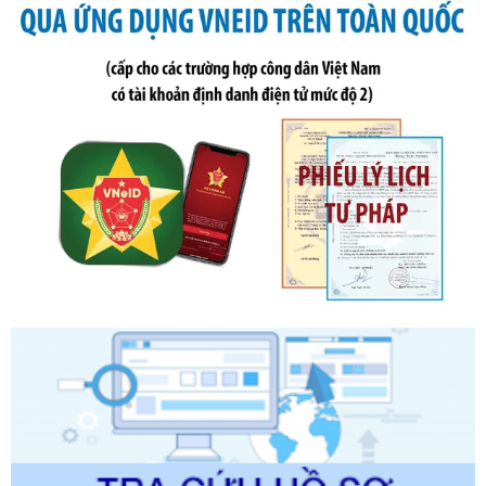
Số kí hiệu:
2304/QĐ-UBND
Tên: Quyết định công bố Danh mục thủ tục hành chính
được sửa đổi, bổ sung và phê duyệt Quy trình nội bộ, quy
trình điện tử giải quyết thủ tục hành chính trong lĩnh vực Du
lịch thuộc phạm vi chức năng quản lý của Sở Văn hóa, Thể
thao và Du lịch
Ngày ban hành: 01/06/2026
Số kí hiệu:
2310/QĐ-UBND
Tên: Về việc công bố Danh mục thủ tục hành chính sửa
đổi, bổ sung và phê duyệt Quy trình nội bộ, quy trình điện tử
trong giải quyết thủtục hành chính lĩnh vực biến đổi khí hậu
thuộc phạm vi giải quyết của Sở Nông nghiệp và Môi
trường
Ngày ban hành: 01/06/2026
Số kí hiệu:
2300/QĐ-UBND
Tên: V/v công bố danh mục thủ tục hành chính được sửa
đổi, bổ sung và phê duyệt quy trình nội bộ, quy trình điện tử
giải quyết thủ tục hành chính trong lĩnh vực Luật sư thuộc
phạm vi chức năng quản lý của Sở Tư pháp
Ngày ban hành: 01/06/2026