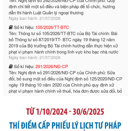
Số kí hiệu:
105/2026/TT-BTC
Tên: Thông tư số 105/2026/TT-BTC của Bộ Tài chính: Bãi
bỏ Thông tư số 87/2019/TT- BТC ngày 19 tháng 12 năm
2019 của Bộ trưởng Bộ Tài chính hướng dẫn thực hiện xử
phạt vi phạm hành chính trong lĩnh vực kho bạc nhà nước
Ngày ban hành: 21/07/2026
Số kí hiệu:
291/2026/NĐ-CP
Tên: Nghị định số 291/2026/NĐ-CP của Chính phủ: Sửa
đổi, bổ sung một số điều của Nghị định số 125/2020/NĐ-СР
ngày 19 tháng 10 năm 2020 của Chính phủ quy định xử
phạt vi phạm hành chính về thuế, hóa đơn được sửa đổi, bổ
sung bởi Nghị định số 102/2021/NĐ-CP
Ngày ban hành: 20/07/2026
Số kí hiệu:
2303/QĐ-UBND
Tên: Quyết định công bố Danh mục thủ tục hành chính mới
ban hành, được sửa đổi, bổ sung, bị bãi bỏ và phê duyệt
Quy trình nội bộ, quy trình điện tử giải quyết thủ tục hành
chính trong một số lĩnh vực thuộc phạm vi chức năng quản
lý của Sở Văn hóa, Thể tha
Ngày ban hành: 01/06/2026