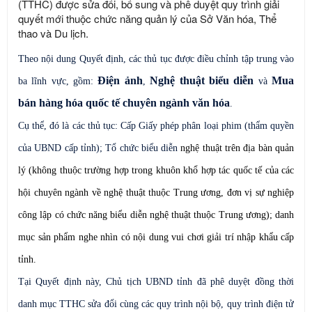
(TTHC) được sửa đổi, bổ sung và phê duyệt quy trình giải
quyết mới thuộc chức năng quản lý của Sở Văn hóa, Thể
thao và Du lịch.
Theo nội dung Quyết định, các thủ tục được điều chỉnh tập trung vào
Điện ảnh
Nghệ thuật biểu diễn
Mua
ba lĩnh vực, gồm:
,
và
bán hàng hóa quốc tế chuyên ngành văn hóa
.
Cụ thể, đó là các thủ tục: Cấp Giấy phép phân loại phim (thẩm quyền
của UBND cấp tỉnh); Tổ chức biểu diễn
nghệ thuật trên địa bàn quản
lý (không thuộc trường hợp trong khuôn khổ hợp tác quốc tế của các
hội chuyên ngành về nghệ thuật thuộc Trung ương, đơn vị sự nghiệp
công lập có chức năng biểu diễn nghệ thuật thuộc Trung ương); danh
mục sản phẩm nghe nhìn có nội dung vui chơi giải trí nhập khẩu cấp
tỉnh.
Tại Quyết định này,
Chủ tịch UBND tỉnh đã phê duyệt đồng thời
danh mục TTHC sửa đổi cùng các quy trình nội bộ, quy trình điện tử