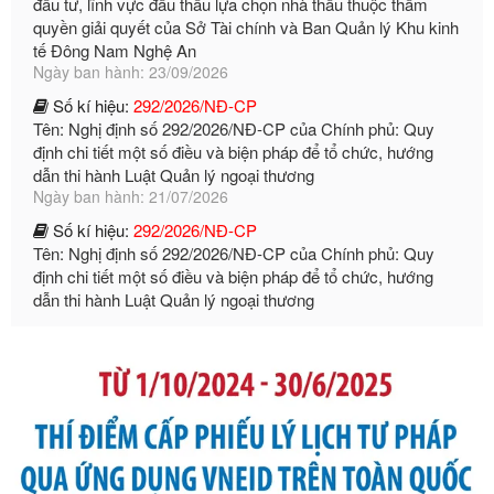
Ngày ban hành: 23/09/2026
Số kí hiệu:
292/2026/NĐ-CP
Tên: Nghị định số 292/2026/NĐ-CP của Chính phủ: Quy
định chi tiết một số điều và biện pháp để tổ chức, hướng
dẫn thi hành Luật Quản lý ngoại thương
Ngày ban hành: 21/07/2026
Số kí hiệu:
292/2026/NĐ-CP
Tên: Nghị định số 292/2026/NĐ-CP của Chính phủ: Quy
định chi tiết một số điều và biện pháp để tổ chức, hướng
dẫn thi hành Luật Quản lý ngoại thương
Ngày ban hành: 21/07/2026
Số kí hiệu:
105/2026/TT-BTC
Tên: Thông tư số 105/2026/TT-BTC của Bộ Tài chính: Bãi
bỏ Thông tư số 87/2019/TT- BТC ngày 19 tháng 12 năm
2019 của Bộ trưởng Bộ Tài chính hướng dẫn thực hiện xử
phạt vi phạm hành chính trong lĩnh vực kho bạc nhà nước
Ngày ban hành: 21/07/2026
Số kí hiệu:
291/2026/NĐ-CP
Tên: Nghị định số 291/2026/NĐ-CP của Chính phủ: Sửa
đổi, bổ sung một số điều của Nghị định số 125/2020/NĐ-СР