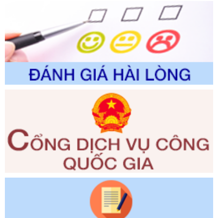
đổi, bổ sung và phê duyệt Quy trình nội bộ, quy trình điện tử
trong giải quyết thủtục hành chính lĩnh vực biến đổi khí hậu
thuộc phạm vi giải quyết của Sở Nông nghiệp và Môi
trường
Ngày ban hành: 01/06/2026
Số kí hiệu:
2300/QĐ-UBND
Tên: V/v công bố danh mục thủ tục hành chính được sửa
đổi, bổ sung và phê duyệt quy trình nội bộ, quy trình điện tử
giải quyết thủ tục hành chính trong lĩnh vực Luật sư thuộc
phạm vi chức năng quản lý của Sở Tư pháp
Ngày ban hành: 01/06/2026
Số kí hiệu:
351/2025/NĐ-CP
Tên: Nghị định số 351/2025/NĐ-CP của Chính phủ: Quy
định chuẩn nghèo đa chiều quốc gia giai đoạn 2026 - 2030
Ngày ban hành: 29/12/2026
Số kí hiệu:
3014/QĐ-UBND
Tên: Quyết định về việc công bố danh mục thủ tục hành
chính ban hành mới, sửa đổi bổ sung trong lĩnh vực hỗ trợ
đầu tư, lĩnh vực đấu thầu lựa chọn nhà thầu thuộc thẩm