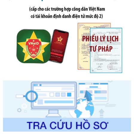
ngày 19 tháng 10 năm 2020 của Chính phủ quy định xử
phạt vi phạm hành chính về thuế, hóa đơn được sửa đổi, bổ
sung bởi Nghị định số 102/2021/NĐ-CP
Ngày ban hành: 20/07/2026
Số kí hiệu:
2303/QĐ-UBND
Tên: Quyết định công bố Danh mục thủ tục hành chính mới
ban hành, được sửa đổi, bổ sung, bị bãi bỏ và phê duyệt
Quy trình nội bộ, quy trình điện tử giải quyết thủ tục hành
chính trong một số lĩnh vực thuộc phạm vi chức năng quản
lý của Sở Văn hóa, Thể tha
Ngày ban hành: 01/06/2026
Số kí hiệu:
2304/QĐ-UBND
Tên: Quyết định công bố Danh mục thủ tục hành chính
được sửa đổi, bổ sung và phê duyệt Quy trình nội bộ, quy
trình điện tử giải quyết thủ tục hành chính trong lĩnh vực Du
lịch thuộc phạm vi chức năng quản lý của Sở Văn hóa, Thể
thao và Du lịch
Ngày ban hành: 01/06/2026
Số kí hiệu:
2310/QĐ-UBND
Tên: Về việc công bố Danh mục thủ tục hành chính sửa