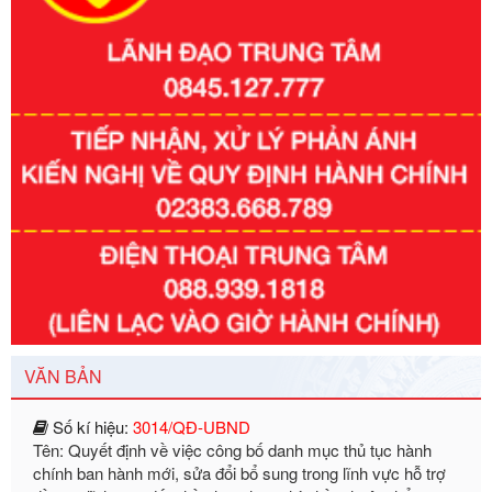
Số kí hiệu:
351/2025/NĐ-CP
Tên: Nghị định số 351/2025/NĐ-CP của Chính phủ: Quy
định chuẩn nghèo đa chiều quốc gia giai đoạn 2026 - 2030
Ngày ban hành: 29/12/2026
Số kí hiệu:
3014/QĐ-UBND
VĂN BẢN
Tên: Quyết định về việc công bố danh mục thủ tục hành
chính ban hành mới, sửa đổi bổ sung trong lĩnh vực hỗ trợ
đầu tư, lĩnh vực đấu thầu lựa chọn nhà thầu thuộc thẩm
quyền giải quyết của Sở Tài chính và Ban Quản lý Khu kinh
tế Đông Nam Nghệ An