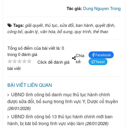
Tác giả:
Dung Nguyen Trong
Tags:
giải quyết
,
thủ tục
,
sửa đổi
,
ban hành
,
quyết định
,
công bố
,
quản lý
,
văn hóa
,
bổ sung
,
quy trình
,
thể thao
Tổng số điểm của bài viết là: 0
trong 0 đánh giá
Chia
Facebook
sẻ:
Click để đánh giá
Tweet
bài viết
BÀI VIẾT LIÊN QUAN
UBND tỉnh công bố danh mục thủ tục hành chính
được sửa đổi, bổ sung trong lĩnh vực Y, Dược cổ truyền
(26/01/2026)
UBND tỉnh công bố 13 thủ tục hành chính mới ban
hành, bị bãi bỏ trong lĩnh vực việc làm
(26/01/2026)