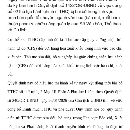
đã ký ban hành Quyết định số 1422/QĐ-UBND về việc công
bố 02 thủ tục hành chính (TTHC) bị bãi bỏ trong lĩnh vực
mua bán quốc tế chuyên ngành văn hóa (báo chí, xuất bản)
thuộc phạm vi chức năng quản lý của Sở Văn hóa, Thể thao
và Du lịch.
Cụ thể,
02 TTHC cấp tỉnh
đó
là: Thủ tục cấp giấy chứng nhận lưu
hành tự do (CFS) đối với hàng hóa xuất khẩu trong lĩnh vực báo chí,
xuất bản; Thủ tục sửa đổi, bổ sung/cấp lại giấy chứng nhận lưu hành
tự do (CFS) đối với hàng hóa xuất khẩu trong lĩnh vực báo chí, xuất
bản
.
Quyết định này có hiệu lực thi hành kể từ ngày ký;
đồng thời bãi bỏ
TTHC số thứ tự 1, 2 Mục III Phần A Phụ lục I kèm theo Quyết định
số 240/QĐ-UBND ngày 26/01/2026 của Chủ tịch UBND tỉnh về việc
công bố Danh mục TTHC và phê duyệt Quy trình nội bộ, quy trình
điện tử TTHC được sửa đổi, bổ sung trong lĩnh vực Báo chí, Xuất
bản, In và Phát hành; Phát thanh truyền hình và Thông tin điện tử