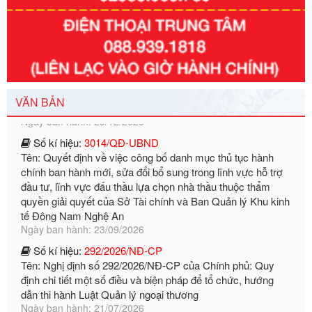
Số kí hiệu:
351/2025/NĐ-CP
Tên: Nghị định số 351/2025/NĐ-CP của Chính phủ: Quy
định chuẩn nghèo đa chiều quốc gia giai đoạn 2026 - 2030
Ngày ban hành: 29/12/2026
VĂN BẢN
Số kí hiệu:
3014/QĐ-UBND
Tên: Quyết định về việc công bố danh mục thủ tục hành
chính ban hành mới, sửa đổi bổ sung trong lĩnh vực hỗ trợ
đầu tư, lĩnh vực đấu thầu lựa chọn nhà thầu thuộc thẩm
quyền giải quyết của Sở Tài chính và Ban Quản lý Khu kinh
tế Đông Nam Nghệ An
Ngày ban hành: 23/09/2026
Số kí hiệu:
292/2026/NĐ-CP
Tên: Nghị định số 292/2026/NĐ-CP của Chính phủ: Quy
định chi tiết một số điều và biện pháp để tổ chức, hướng
dẫn thi hành Luật Quản lý ngoại thương
Ngày ban hành: 21/07/2026
Số kí hiệu:
292/2026/NĐ-CP
Tên: Nghị định số 292/2026/NĐ-CP của Chính phủ: Quy