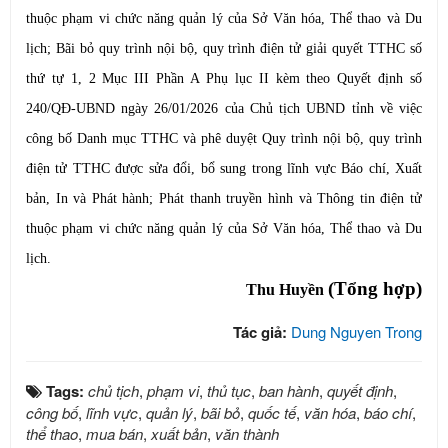
thuộc phạm vi chức năng quản lý của Sở Văn hóa, Thể thao và Du
lịch; Bãi bỏ quy trình nội bộ, quy trình điện tử giải quyết TTHC số
thứ tự 1, 2 Mục III Phần A Phụ lục II kèm theo Quyết định số
240/QĐ-UBND ngày 26/01/2026 của Chủ tịch UBND tỉnh về việc
công bố Danh mục TTHC và phê duyệt Quy trình nội bộ, quy trình
điện tử TTHC được sửa đổi, bổ sung trong lĩnh vực Báo chí, Xuất
bản, In và Phát hành; Phát thanh truyền hình và Thông tin điện tử
thuộc phạm vi chức năng quản lý của Sở Văn hóa, Thể thao và Du
lịch.
(Tổng hợp)
Thu Huyền
Tác giả:
Dung Nguyen Trong
Tags:
chủ tịch
,
phạm vi
,
thủ tục
,
ban hành
,
quyết định
,
công bố
,
lĩnh vực
,
quản lý
,
bãi bỏ
,
quốc tế
,
văn hóa
,
báo chí
,
thể thao
,
mua bán
,
xuất bản
,
văn thành