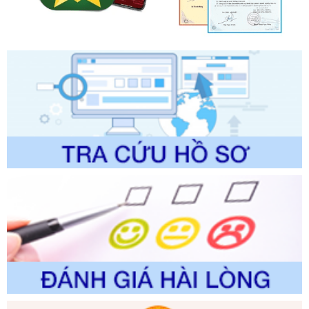
chính trong một số lĩnh vực thuộc phạm vi chức năng quản
lý của Sở Văn hóa, Thể tha
Ngày ban hành: 01/06/2026
Số kí hiệu:
2304/QĐ-UBND
Tên: Quyết định công bố Danh mục thủ tục hành chính
được sửa đổi, bổ sung và phê duyệt Quy trình nội bộ, quy
trình điện tử giải quyết thủ tục hành chính trong lĩnh vực Du
lịch thuộc phạm vi chức năng quản lý của Sở Văn hóa, Thể
thao và Du lịch
Ngày ban hành: 01/06/2026
Số kí hiệu:
2310/QĐ-UBND
Tên: Về việc công bố Danh mục thủ tục hành chính sửa
đổi, bổ sung và phê duyệt Quy trình nội bộ, quy trình điện tử
trong giải quyết thủtục hành chính lĩnh vực biến đổi khí hậu
thuộc phạm vi giải quyết của Sở Nông nghiệp và Môi
trường
Ngày ban hành: 01/06/2026
Số kí hiệu:
2300/QĐ-UBND
Tên: V/v công bố danh mục thủ tục hành chính được sửa
đổi, bổ sung và phê duyệt quy trình nội bộ, quy trình điện tử