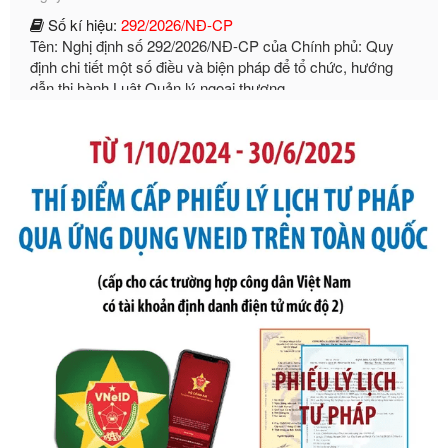
định chi tiết một số điều và biện pháp để tổ chức, hướng
dẫn thi hành Luật Quản lý ngoại thương
Ngày ban hành: 21/07/2026
Số kí hiệu:
105/2026/TT-BTC
Tên: Thông tư số 105/2026/TT-BTC của Bộ Tài chính: Bãi
bỏ Thông tư số 87/2019/TT- BТC ngày 19 tháng 12 năm
2019 của Bộ trưởng Bộ Tài chính hướng dẫn thực hiện xử
phạt vi phạm hành chính trong lĩnh vực kho bạc nhà nước
Ngày ban hành: 21/07/2026
Số kí hiệu:
291/2026/NĐ-CP
Tên: Nghị định số 291/2026/NĐ-CP của Chính phủ: Sửa
đổi, bổ sung một số điều của Nghị định số 125/2020/NĐ-СР
ngày 19 tháng 10 năm 2020 của Chính phủ quy định xử
phạt vi phạm hành chính về thuế, hóa đơn được sửa đổi, bổ
sung bởi Nghị định số 102/2021/NĐ-CP
Ngày ban hành: 20/07/2026
Số kí hiệu:
2303/QĐ-UBND
Tên: Quyết định công bố Danh mục thủ tục hành chính mới
ban hành, được sửa đổi, bổ sung, bị bãi bỏ và phê duyệt
Quy trình nội bộ, quy trình điện tử giải quyết thủ tục hành