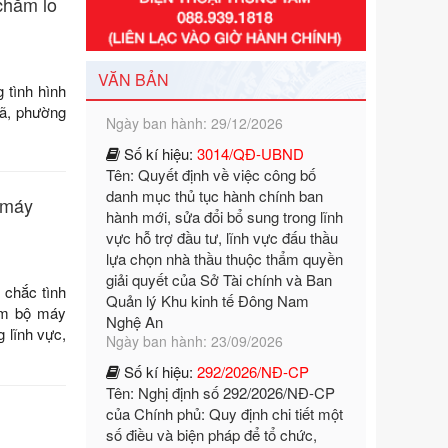
chăm lo
Ngày ban hành: 29/12/2026
Số kí hiệu:
3014/QĐ-UBND
Tên: Quyết định về việc công bố
VĂN BẢN
danh mục thủ tục hành chính ban
 tình hình
hành mới, sửa đổi bổ sung trong lĩnh
xã, phường
vực hỗ trợ đầu tư, lĩnh vực đấu thầu
lựa chọn nhà thầu thuộc thẩm quyền
giải quyết của Sở Tài chính và Ban
Quản lý Khu kinh tế Đông Nam
 máy
Nghệ An
Ngày ban hành: 23/09/2026
Số kí hiệu:
292/2026/NĐ-CP
Tên: Nghị định số 292/2026/NĐ-CP
 chắc tình
của Chính phủ: Quy định chi tiết một
đảm bộ máy
số điều và biện pháp để tổ chức,
 lĩnh vực,
hướng dẫn thi hành Luật Quản lý
ngoại thương
Ngày ban hành: 21/07/2026
Số kí hiệu:
292/2026/NĐ-CP
Tên: Nghị định số 292/2026/NĐ-CP