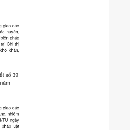
của Chính phủ: Sửa đổi, bổ sung
một số điều của Nghị định số
125/2020/NĐ-СР ngày 19 tháng 10
năm 2020 của Chính phủ quy định
g giao các
xử phạt vi phạm hành chính về thuế,
ác huyện,
hóa đơn được sửa đổi, bổ sung bởi
 biện pháp
Nghị định số 102/2021/NĐ-CP
ại Chỉ thị
Ngày ban hành: 20/07/2026
khó khăn,
Số kí hiệu:
2303/QĐ-UBND
Tên: Quyết định công bố Danh mục
thủ tục hành chính mới ban hành,
ết số 39
được sửa đổi, bổ sung, bị bãi bỏ và
phê duyệt Quy trình nội bộ, quy trình
n năm
điện tử giải quyết thủ tục hành chính
trong một số lĩnh vực thuộc phạm vi
chức năng quản lý của Sở Văn hóa,
Thể tha
g giao các
Ngày ban hành: 01/06/2026
ăng, nhiệm
KH/TU ngày
Số kí hiệu:
2304/QĐ-UBND
 pháp luật
Tên: Quyết định công bố Danh mục