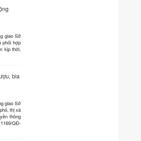
hướng dẫn thi hành Luật Quản lý
cộng
ngoại thương
Ngày ban hành: 21/07/2026
Số kí hiệu:
292/2026/NĐ-CP
Tên: Nghị định số 292/2026/NĐ-CP
g giao Sở
của Chính phủ: Quy định chi tiết một
ã phối hợp
số điều và biện pháp để tổ chức,
m kịp thời,
hướng dẫn thi hành Luật Quản lý
ngoại thương
Ngày ban hành: 21/07/2026
Số kí hiệu:
105/2026/TT-BTC
ượu, bia
Tên: Thông tư số 105/2026/TT-BTC
của Bộ Tài chính: Bãi bỏ Thông tư số
87/2019/TT- BТC ngày 19 tháng 12
năm 2019 của Bộ trưởng Bộ Tài
ng giao Sở
chính hướng dẫn thực hiện xử phạt
hố, thị xã
vi phạm hành chính trong lĩnh vực
uyền thông
kho bạc nhà nước
ố 1169/QĐ-
Ngày ban hành: 21/07/2026
Số kí hiệu:
291/2026/NĐ-CP
Tên: Nghị định số 291/2026/NĐ-CP