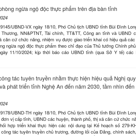
hòng ngừa ngộ độc thực phẩm trên địa bàn tỉnh
2024
 9145/UBND-VX ngày 18/10, Phó Chủ tịch UBND tỉnh Bùi Đình Lon
g Thương, NN&PTNT, Tài chính, TT&TT, Công an tỉnh và UBND c
xã căn cứ chức năng, nhiệm vụ được giao triển khai có hiệu quả các
ng ngừa ngộ độc thực phẩm theo chỉ đạo của Thủ tướng Chính phủ t
gày 11/10/2024; kịp thời báo cáo UBND tỉnh (qua Sở Y tế) các 
ông tác tuyên truyền nhằm thực hiện hiệu quả Nghị quy
và phát triển tỉnh Nghệ An đến năm 2030, tầm nhìn đế
2024
 9178/UBND-TH ngày 18/10, Phó Chủ tịch UBND tỉnh Bùi Đình Lon
 đơn vị cấp tỉnh, UBND các huyện, thành phố, thị xã căn cứ chức n
hối hợp triển khai thực hiện các nội dung tại Kế hoạch số 279-
ông tác tuyên truyền chủ trương, đường lối của Đảng, chính sách,