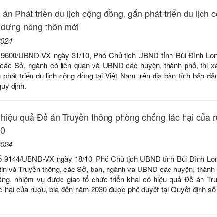
 án Phát triển du lịch cộng đồng, gắn phát triển du lịch 
 dựng nông thôn mới
2024
 9600/UBND-VX ngày 31/10, Phó Chủ tịch UBND tỉnh Bùi Đình Lon
ì, các Sở, ngành có liên quan và UBND các huyện, thành phố, thị x
n phát triển du lịch cộng đồng tại Việt Nam trên địa bàn tỉnh bảo đả
quy định.
ó hiệu quả Đề án Truyền thông phòng chống tác hại của r
30
2024
ố 9144/UBND-VX ngày 18/10, Phó Chủ tịch UBND tỉnh Bùi Đình Lo
tin và Truyền thông, các Sở, ban, ngành và UBND các huyện, thành p
ng, nhiệm vụ được giao tổ chức triển khai có hiệu quả Đề án Tr
c hại của rượu, bia đến năm 2030 được phê duyệt tại Quyết định s