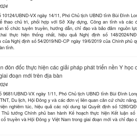
2024
ố 10124/UBND-VX ngày 14/11, Phó Chủ tịch UBND tỉnh Bùi Đình Lo
 thao chủ trì, phối hợp với Sở Xây dựng, Công an tỉnh và các đ
an tổ chức tuyên truyền, hướng dẫn, chỉ đạo và bảo đảm nguồn lự
 khai thực hiện thống nhất, hiệu quả Nghị định số 148/2024/N
ều của Nghị định số 54/2019/NĐ-CP ngày 19/6/2019 của Chính phủ q
àn tỉnh.
 đôn đốc thực hiện các giải pháp phát triển nền Y học 
giai đoạn mới trên địa bàn
2024
ố 9681/UBND-VX ngày 1/11, Phó Chủ tịch UBND tỉnh Bùi Đình Lon
TNT, Du lịch, Hội Đông y và các đơn vị liên quan căn cứ chức năng
c hiện nghiêm túc, hiệu quả các nội dung tại Quyết định số 1280/Q
a Thủ tướng Chính phủ ban hành Kế hoạch thực hiện Kết luận số
c cổ truyền và Hội Đông y Việt Nam trong giai đoạn mới và chỉ đạ