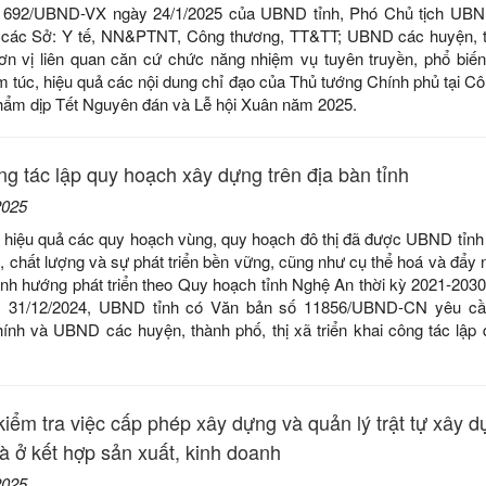
ố 692/UBND-VX ngày 24/1/2025 của UBND tỉnh, Phó Chủ tịch UBND
 các Sở: Y tế, NN&PTNT, Công thương, TT&TT; UBND các huyện, t
ơn vị liên quan căn cứ chức năng nhiệm vụ tuyên truyền, phổ biến 
m túc, hiệu quả các nội dung chỉ đạo của Thủ tướng Chính phủ tại Cô
hẩm dịp Tết Nguyên đán và Lễ hội Xuân năm 2025.
ông tác lập quy hoạch xây dựng trên địa bàn tỉnh
2025
ó hiệu quả các quy hoạch vùng, quy hoạch đô thị đã được UBND tỉnh
, chất lượng và sự phát triển bền vững, cũng như cụ thể hoá và đẩy 
ịnh hướng phát triển theo Quy hoạch tỉnh Nghệ An thời kỳ 2021-2030
y 31/12/2024, UBND tỉnh có Văn bản số 11856/UBND-CN yêu c
hính và UBND các huyện, thành phố, thị xã triển khai công tác lập
iểm tra việc cấp phép xây dựng và quản lý trật tự xây d
hà ở kết hợp sản xuất, kinh doanh
2025