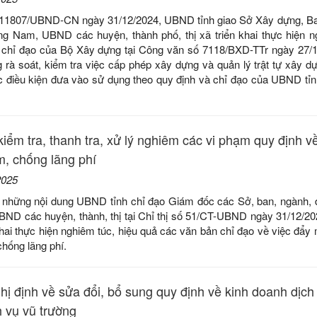
 11807/UBND-CN ngày 31/12/2024, UBND tỉnh giao Sở Xây dựng, B
ng Nam, UBND các huyện, thành phố, thị xã triển khai thực hiện n
n chỉ đạo của Bộ Xây dựng tại Công văn số 7118/BXD-TTr ngày 27/
 rà soát, kiểm tra việc cấp phép xây dựng và quản lý trật tự xây dự
c điều kiện đưa vào sử dụng theo quy định và chỉ đạo của UBND tỉn
iểm tra, thanh tra, xử lý nghiêm các vi phạm quy định v
m, chống lãng phí
2025
g những nội dung UBND tỉnh chỉ đạo Giám đốc các Sở, ban, ngành, 
UBND các huyện, thành, thị tại Chỉ thị số 51/CT-UBND ngày 31/12/20
 khai thực hiện nghiêm túc, hiệu quả các văn bản chỉ đạo về việc đẩy
chống lãng phí.
ghị định về sửa đổi, bổ sung quy định về kinh doanh dịch
h vụ vũ trường