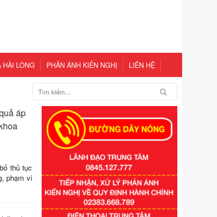
 HÀI LÒNG
PHẢN ÁNH KIẾN NGHỊ
LIÊN HỆ
 quả áp
 khoa
ố thủ tục
Số kí hiệu:
351/2025/NĐ-CP
g, phạm vi
Tên: Nghị định số 351/2025/NĐ-CP
của Chính phủ: Quy định chuẩn
nghèo đa chiều quốc gia giai đoạn
2026 - 2030