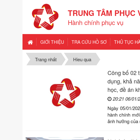
TRUNG TÂM PHỤC 
Hành chính phục vụ
GIỚI THIỆU
TRA CỨU HỒ SƠ
THỦ TỤC H
Trang nhất
Hieu qua
Công bố 02 t
dụng, khả nă
học, đề án k
20:21 06/01/
Ngày 05/01/202
hành chính mới
ảnh hưởng của s