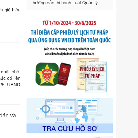
của Chính phủ: Quy định chi tiết một
h giá hiệu
số điều và biện pháp để tổ chức,
hướng dẫn thi hành Luật Quản lý
ngoại thương
Ngày ban hành: 21/07/2026
Số kí hiệu:
105/2026/TT-BTC
Tên: Thông tư số 105/2026/TT-BTC
của Bộ Tài chính: Bãi bỏ Thông tư số
87/2019/TT- BТC ngày 19 tháng 12
năm 2019 của Bộ trưởng Bộ Tài
chính hướng dẫn thực hiện xử phạt
chặt chẽ,
vi phạm hành chính trong lĩnh vực
ức có liên
kho bạc nhà nước
2025, UBND
Ngày ban hành: 21/07/2026
Số kí hiệu:
291/2026/NĐ-CP
Tên: Nghị định số 291/2026/NĐ-CP
của Chính phủ: Sửa đổi, bổ sung
 đán và
một số điều của Nghị định số
125/2020/NĐ-СР ngày 19 tháng 10
năm 2020 của Chính phủ quy định