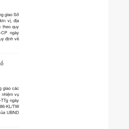
Số kí hiệu:
351/2025/NĐ-CP
Tên: Nghị định số 351/2025/NĐ-CP
ng giao Sở
của Chính phủ: Quy định chuẩn
ơn vị, địa
nghèo đa chiều quốc gia giai đoạn
c theo quy
2026 - 2030
Đ-CP ngày
Ngày ban hành: 29/12/2026
uy định về
Số kí hiệu:
3014/QĐ-UBND
Tên: Quyết định về việc công bố
danh mục thủ tục hành chính ban
hành mới, sửa đổi bổ sung trong lĩnh
cổ
vực hỗ trợ đầu tư, lĩnh vực đấu thầu
lựa chọn nhà thầu thuộc thẩm quyền
giải quyết của Sở Tài chính và Ban
Quản lý Khu kinh tế Đông Nam
g giao các
Nghệ An
, nhiệm vụ
Ngày ban hành: 23/09/2026
Đ-TTg ngày
Số kí hiệu:
292/2026/NĐ-CP
 86-KL/TW
Tên: Nghị định số 292/2026/NĐ-CP
o của UBND
của Chính phủ: Quy định chi tiết một
số điều và biện pháp để tổ chức,