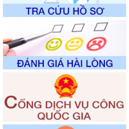
thao và Du lịch
Ngày ban hành: 01/06/2026
Số kí hiệu:
2310/QĐ-UBND
Tên: Về việc công bố Danh mục thủ tục hành chính sửa
đổi, bổ sung và phê duyệt Quy trình nội bộ, quy trình điện tử
trong giải quyết thủtục hành chính lĩnh vực biến đổi khí hậu
thuộc phạm vi giải quyết của Sở Nông nghiệp và Môi
trường
Ngày ban hành: 01/06/2026
Số kí hiệu:
2300/QĐ-UBND
Tên: V/v công bố danh mục thủ tục hành chính được sửa
đổi, bổ sung và phê duyệt quy trình nội bộ, quy trình điện tử
giải quyết thủ tục hành chính trong lĩnh vực Luật sư thuộc
phạm vi chức năng quản lý của Sở Tư pháp
Ngày ban hành: 01/06/2026
Số kí hiệu:
351/2025/NĐ-CP
Tên: Nghị định số 351/2025/NĐ-CP của Chính phủ: Quy
định chuẩn nghèo đa chiều quốc gia giai đoạn 2026 - 2030
Ngày ban hành: 29/12/2026