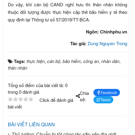
Do vậy, khi cán bộ CAND nghỉ hưu thì thân nhân không
thuộc đối tượng được thực hiện cấp thẻ bảo hiểm y tế theo
quy định tại Thông tư số 57/2019/TT-BCA.
Ngồn: Chinhphu.vn
Tác giả:
Dung Nguyen Trong
Tags:
thực hiện
,
cán bộ
,
bảo hiểm
,
công an
,
nhân dân
,
thân nhân
Tổng số điểm của bài viết là: 0
trong 0 đánh giá
Chia
Facebook
sẻ:
Click để đánh giá
Tweet
bài viết
BÀI VIẾT LIÊN QUAN
Thủ tướng: Chuẩn bị tốt công tác sắp xếp địa giới