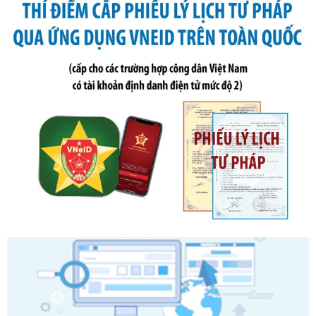
phạt vi phạm hành chính trong lĩnh vực kho bạc nhà nước
Ngày ban hành: 21/07/2026
Số kí hiệu:
291/2026/NĐ-CP
Tên: Nghị định số 291/2026/NĐ-CP của Chính phủ: Sửa
đổi, bổ sung một số điều của Nghị định số 125/2020/NĐ-СР
ngày 19 tháng 10 năm 2020 của Chính phủ quy định xử
phạt vi phạm hành chính về thuế, hóa đơn được sửa đổi, bổ
sung bởi Nghị định số 102/2021/NĐ-CP
Ngày ban hành: 20/07/2026
Số kí hiệu:
2303/QĐ-UBND
Tên: Quyết định công bố Danh mục thủ tục hành chính mới
ban hành, được sửa đổi, bổ sung, bị bãi bỏ và phê duyệt
Quy trình nội bộ, quy trình điện tử giải quyết thủ tục hành
chính trong một số lĩnh vực thuộc phạm vi chức năng quản
lý của Sở Văn hóa, Thể tha
Ngày ban hành: 01/06/2026
Số kí hiệu:
2304/QĐ-UBND
Tên: Quyết định công bố Danh mục thủ tục hành chính
được sửa đổi, bổ sung và phê duyệt Quy trình nội bộ, quy
trình điện tử giải quyết thủ tục hành chính trong lĩnh vực Du
lịch thuộc phạm vi chức năng quản lý của Sở Văn hóa, Thể