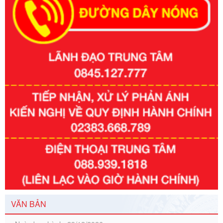
Số kí hiệu:
351/2025/NĐ-CP
Tên: Nghị định số 351/2025/NĐ-CP của Chính phủ: Quy
định chuẩn nghèo đa chiều quốc gia giai đoạn 2026 - 2030
Ngày ban hành: 29/12/2026
VĂN BẢN
Số kí hiệu:
3014/QĐ-UBND