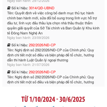
Tên: Quyết định về việc công bố danh mục thủ tục hành
chính ban hành mới, sửa đổi bổ sung trong lĩnh vực hỗ trợ
đầu tư, lĩnh vực đấu thầu lựa chọn nhà thầu thuộc thẩm
quyền giải quyết của Sở Tài chính và Ban Quản lý Khu kinh
tế Đông Nam Nghệ An
Ngày ban hành: 23/09/2026
Số kí hiệu:
292/2026/NĐ-CP
Tên: Nghị định số 292/2026/NĐ-CP của Chính phủ: Quy
định chi tiết một số điều và biện pháp để tổ chức, hướng
dẫn thi hành Luật Quản lý ngoại thương
Ngày ban hành: 21/07/2026
Số kí hiệu:
292/2026/NĐ-CP
Tên: Nghị định số 292/2026/NĐ-CP của Chính phủ: Quy
định chi tiết một số điều và biện pháp để tổ chức, hướng
dẫn thi hành Luật Quản lý ngoại thương
Ngày ban hành: 21/07/2026
Số kí hiệu:
105/2026/TT-BTC
Tên: Thông tư số 105/2026/TT-BTC của Bộ Tài chính: Bãi
bỏ Thông tư số 87/2019/TT- BТC ngày 19 tháng 12 năm
2019 của Bộ trưởng Bộ Tài chính hướng dẫn thực hiện xử