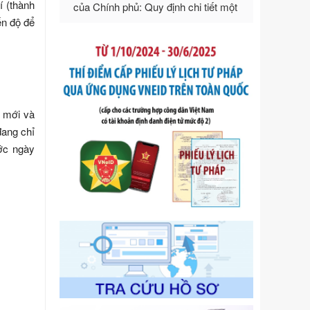
í (thành
Ngày ban hành: 21/07/2026
ến độ để
Số kí hiệu:
292/2026/NĐ-CP
Tên: Nghị định số 292/2026/NĐ-CP
của Chính phủ: Quy định chi tiết một
số điều và biện pháp để tổ chức,
hướng dẫn thi hành Luật Quản lý
ngoại thương
m mới và
Ngày ban hành: 21/07/2026
đang chỉ
Số kí hiệu:
105/2026/TT-BTC
ước ngày
Tên: Thông tư số 105/2026/TT-BTC
của Bộ Tài chính: Bãi bỏ Thông tư số
87/2019/TT- BТC ngày 19 tháng 12
năm 2019 của Bộ trưởng Bộ Tài
chính hướng dẫn thực hiện xử phạt
vi phạm hành chính trong lĩnh vực
kho bạc nhà nước
Ngày ban hành: 21/07/2026
Số kí hiệu:
291/2026/NĐ-CP
Tên: Nghị định số 291/2026/NĐ-CP
của Chính phủ: Sửa đổi, bổ sung