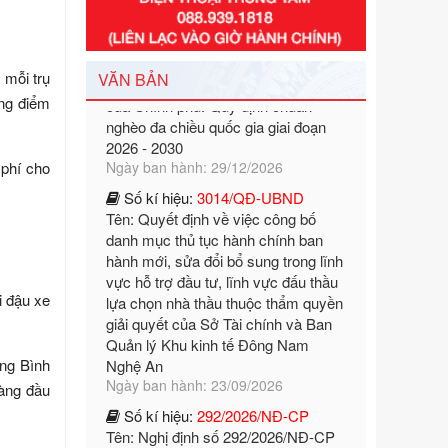
Tên: Nghị định số 351/2025/NĐ-CP
của Chính phủ: Quy định chuẩn
nghèo đa chiều quốc gia giai đoạn
2026 - 2030
 mỗi trụ
VĂN BẢN
Ngày ban hành: 29/12/2026
ững điểm
Số kí hiệu:
3014/QĐ-UBND
Tên: Quyết định về việc công bố
danh mục thủ tục hành chính ban
 phí cho
hành mới, sửa đổi bổ sung trong lĩnh
vực hỗ trợ đầu tư, lĩnh vực đấu thầu
lựa chọn nhà thầu thuộc thẩm quyền
giải quyết của Sở Tài chính và Ban
Quản lý Khu kinh tế Đông Nam
Nghệ An
i đậu xe
Ngày ban hành: 23/09/2026
Số kí hiệu:
292/2026/NĐ-CP
Tên: Nghị định số 292/2026/NĐ-CP
ờng Bình
của Chính phủ: Quy định chi tiết một
hàng đầu
số điều và biện pháp để tổ chức,
hướng dẫn thi hành Luật Quản lý
ngoại thương