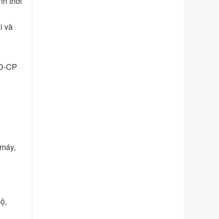
nh thời
phạm vi chức năng quản lý của Sở
Tư pháp
Ngày ban hành: 01/06/2026
i và
Số kí hiệu:
351/2025/NĐ-CP
Tên: Nghị định số 351/2025/NĐ-CP
của Chính phủ: Quy định chuẩn
NĐ-CP
nghèo đa chiều quốc gia giai đoạn
2026 - 2030
Ngày ban hành: 29/12/2026
Số kí hiệu:
3014/QĐ-UBND
Tên: Quyết định về việc công bố
danh mục thủ tục hành chính ban
hành mới, sửa đổi bổ sung trong lĩnh
 máy,
vực hỗ trợ đầu tư, lĩnh vực đấu thầu
lựa chọn nhà thầu thuộc thẩm quyền
giải quyết của Sở Tài chính và Ban
Quản lý Khu kinh tế Đông Nam
Nghệ An
ộ,
Ngày ban hành: 23/09/2026
Số kí hiệu:
292/2026/NĐ-CP