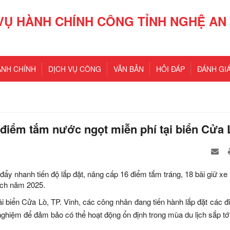
VỤ HÀNH CHÍNH CÔNG TỈNH NGHỆ AN
ÀNH CHÍNH
DỊCH VỤ CÔNG
VĂN BẢN
HỎI ĐÁP
ĐÁNH GIÁ
điểm tắm nước ngọt miễn phí tại biển Cửa 
đẩy nhanh tiến độ lắp đặt, nâng cấp 16 điểm tắm tráng, 18 bãi giữ xe
ịch năm 2025.
i biển Cửa Lò, TP. Vinh, các công nhân đang tiến hành lắp đặt các 
nghiệm để đảm bảo có thể hoạt động ổn định trong mùa du lịch sắp tới