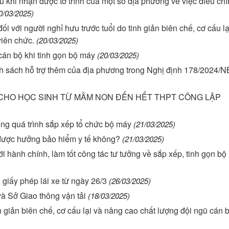
 khi nhận được tờ trình của một số địa phương về việc điều chỉ
0/03/2025)
 với người nghỉ hưu trước tuổi do tinh giản biên chế, cơ cấu lạ
viên chức.
(20/03/2025)
án bộ khi tinh gọn bộ máy
(20/03/2025)
h sách hỗ trợ thêm của địa phương trong Nghị định 178/2024/
Í CHO HỌC SINH TỪ MẦM NON ĐẾN HẾT THPT CÔNG LẬP
ong quá trình sắp xếp tổ chức bộ máy
(21/03/2025)
 được hưởng bảo hiểm y tế không?
(21/03/2025)
ới hành chính, làm tốt công tác tư tưởng về sắp xếp, tinh gọn bộ
 giấy phép lái xe từ ngày 26/3
(26/03/2025)
à Sở Giao thông vận tải
(18/03/2025)
h giản biên chế, cơ cấu lại và nâng cao chất lượng đội ngũ cán b