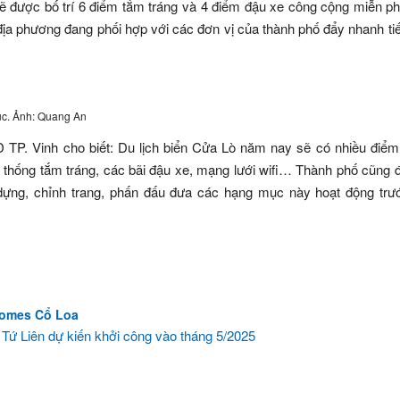
ẽ được bố trí 6 điểm tắm tráng và 4 điểm đậu xe công cộng miễn ph
địa phương đang phối hợp với các đơn vị của thành phố đẩy nhanh ti
lúc. Ảnh: Quang An
 TP. Vinh cho biết: Du lịch biển Cửa Lò năm nay sẽ có nhiều điể
 thống tắm tráng, các bãi đậu xe, mạng lưới wifi… Thành phố cũng 
 dựng, chỉnh trang, phấn đấu đưa các hạng mục này hoạt động tr
nhomes Cổ Loa
 Tứ Liên dự kiến khởi công vào tháng 5/2025