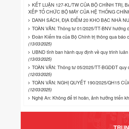
KẾT LUẬN 127-KL/TW CỦA BỘ CHÍNH TRỊ, 
XẾP TỔ CHỨC BỘ MÁY CỦA HỆ THỐNG CHÍN
DANH SÁCH, ĐỊA ĐIỂM 20 KHO BẠC NHÀ 
TOÀN VĂN: Thông tư 01/2025/TT-BNV hướng dẫn
Đoàn Kiểm tra của Bộ Chính trị thông qua báo 
(13/03/2025)
UBND tỉnh ban hành quy định về quy trình luân c
(13/03/2025)
TOÀN VĂN: Thông tư 05/2025/TT-BGDĐT quy định
(12/03/2025)
TOÀN VĂN: NGHỊ QUYẾT 190/2025/QH15 C
(12/03/2025)
Nghệ An: Không để trì hoãn, ảnh hưởng triển k
TRUN