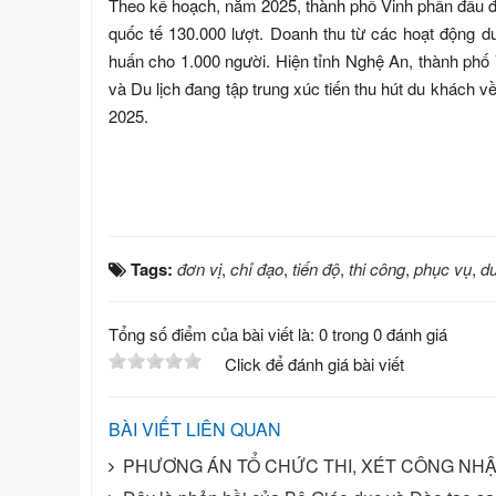
Theo kế hoạch, năm 2025, thành phố Vinh phấn đấu đón 
quốc tế 130.000 lượt. Doanh thu từ các hoạt động du
huấn cho 1.000 người. Hiện tỉnh Nghệ An, thành phố V
và Du lịch đang tập trung xúc tiến thu hút du khách 
2025.
Tags:
đơn vị
,
chỉ đạo
,
tiến độ
,
thi công
,
phục vụ
,
du
Tổng số điểm của bài viết là: 0 trong 0 đánh giá
Click để đánh giá bài viết
BÀI VIẾT LIÊN QUAN
PHƯƠNG ÁN TỔ CHỨC THI, XÉT CÔNG NHẬN