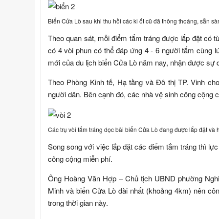
Biển Cửa Lò sau khi thu hồi các ki ốt cũ đã thông thoáng, sẵn 
Theo quan sát, mỗi điểm tắm tráng được lắp đặt có từ
có 4 vòi phun có thể đáp ứng 4 - 6 người tắm cùng lú
mới của du lịch biển Cửa Lò năm nay, nhận được sự 
Theo Phòng Kinh tế, Hạ tầng và Đô thị TP. Vinh cho
người dân. Bên cạnh đó, các nhà vệ sinh công cộng 
Các trụ vòi tắm tráng dọc bãi biển Cửa Lò đang được lắp đặt và
Song song với việc lắp đặt các điểm tắm tráng thì lự
công cộng miễn phí.
Ông Hoàng Văn Hợp – Chủ tịch UBND phường Nghi Hươ
Minh và biển Cửa Lò dài nhất (khoảng 4km) nên côn
trong thời gian này.