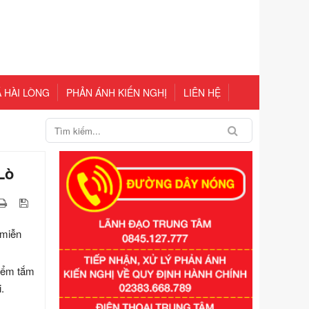
 HÀI LÒNG
PHẢN ÁNH KIẾN NGHỊ
LIÊN HỆ
Lò
 miễn
điểm tắm
.
Số kí hiệu:
351/2025/NĐ-CP