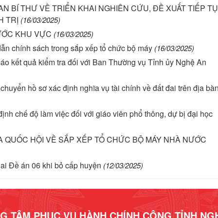
BAN BÍ THƯ VỀ TRIỂN KHAI NGHIÊN CỨU, ĐỀ XUẤT TIẾP T
H TRỊ
(16/03/2025)
NƯỚC KHU VỰC
(16/03/2025)
 chính sách trong sắp xếp tổ chức bộ máy
(16/03/2025)
cáo kết quả kiểm tra đối với Ban Thường vụ Tỉnh ủy Nghệ An
huyển hồ sơ xác định nghĩa vụ tài chính về đất đai trên địa bàn
 chế độ làm việc đối với giáo viên phổ thông, dự bị đại học
ỦA QUỐC HỘI VỀ SẮP XẾP TỔ CHỨC BỘ MÁY NHÀ NƯỚC
hai Đề án 06 khi bỏ cấp huyện
(12/03/2025)
G TÂM PHỤC VỤ HÀNH CHÍNH CÔNG TỈNH NG