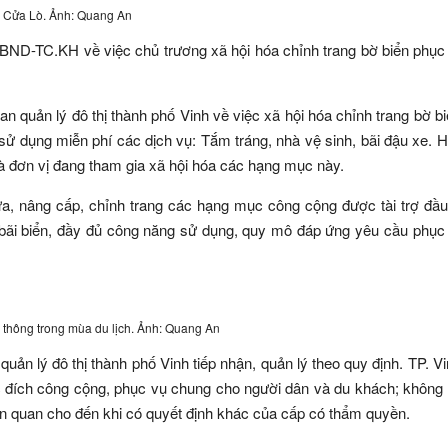
ển Cửa Lò. Ảnh: Quang An
ND-TC.KH về việc chủ trương xã hội hóa chỉnh trang bờ biển phục
 quản lý đô thị thành phố Vinh về việc xã hội hóa chỉnh trang bờ b
ử dụng miễn phí các dịch vụ: Tắm tráng, nhà vệ sinh, bãi đậu xe. H
là đơn vị đang tham gia xã hội hóa các hạng mục này.
ữa, nâng cấp, chỉnh trang các hạng mục công cộng được tài trợ đầu
bãi biển, đầy đủ công năng sử dụng, quy mô đáp ứng yêu cầu phục
 thông trong mùa du lịch. Ảnh: Quang An
uản lý đô thị thành phố Vinh tiếp nhận, quản lý theo quy định. TP. V
 đích công cộng, phục vụ chung cho người dân và du khách; không
liên quan cho đến khi có quyết định khác của cấp có thẩm quyền.