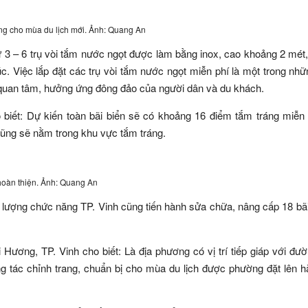
sàng cho mùa du lịch mới. Ảnh: Quang An
 3 – 6 trụ vòi tắm nước ngọt được làm bằng inox, cao khoảng 2 mét,
c. Việc lắp đặt các trụ vòi tắm nước ngọt miễn phí là một trong nh
quan tâm, hưởng ứng đông đảo của người dân và du khách.
 biết: Dự kiến toàn bãi biển sẽ có khoảng 16 điểm tắm tráng miễn
cũng sẽ nằm trong khu vực tắm tráng.
 hoàn thiện. Ảnh: Quang An
c lượng chức năng TP. Vinh cũng tiến hành sửa chữa, nâng cấp 18 bã
ng, TP. Vinh cho biết: Là địa phương có vị trí tiếp giáp với đư
g tác chỉnh trang, chuẩn bị cho mùa du lịch được phường đặt lên 