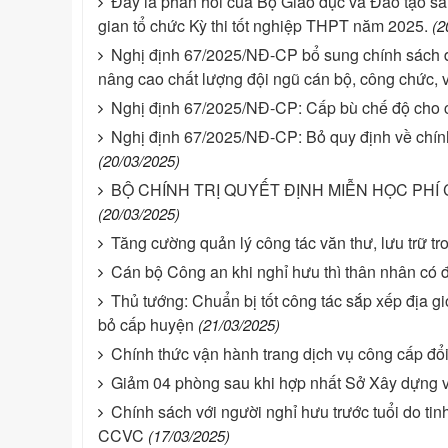
Đây là phản hồi của Bộ Giáo dục và Đào tạo sau
gian tổ chức Kỳ thi tốt nghiệp THPT năm 2025.
(2
Nghị định 67/2025/NĐ-CP bổ sung chính sách đối
nâng cao chất lượng đội ngũ cán bộ, công chức, 
Nghị định 67/2025/NĐ-CP: Cấp bù chế độ cho c
Nghị định 67/2025/NĐ-CP: Bỏ quy định về chín
(20/03/2025)
BỘ CHÍNH TRỊ QUYẾT ĐỊNH MIỄN HỌC PH
(20/03/2025)
Tăng cường quản lý công tác văn thư, lưu trữ tr
Cán bộ Công an khi nghỉ hưu thì thân nhân có
Thủ tướng: Chuẩn bị tốt công tác sắp xếp địa gi
bỏ cấp huyện
(21/03/2025)
Chính thức vận hành trang dịch vụ công cấp đổi
Giảm 04 phòng sau khi hợp nhất Sở Xây dựng v
Chính sách với người nghỉ hưu trước tuổi do tin
CCVC
(17/03/2025)