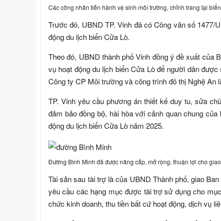
Các công nhân tiến hành vệ sinh môi trường, chỉnh trang tại bi
Trước đó, UBND TP. Vinh đã có Công văn số 1477/UB
động du lịch biển Cửa Lò.
Theo đó, UBND thành phố Vinh đồng ý đề xuất của Ban
vụ hoạt động du lịch biển Cửa Lò để người dân được s
Công ty CP Môi trường và công trình đô thị Nghệ An 
TP. Vinh yêu cầu phương án thiết kế duy tu, sửa ch
đảm bảo đồng bộ, hài hòa với cảnh quan chung của 
động du lịch biển Cửa Lò năm 2025.
Đường Bình Minh đã được nâng cấp, mở rộng, thuận lợi cho giao
Tài sản sau tài trợ là của UBND Thành phố, giao Ban q
yêu cầu các hạng mục được tài trợ sử dụng cho mục
chức kinh doanh, thu tiền bất cứ hoạt động, dịch vụ 