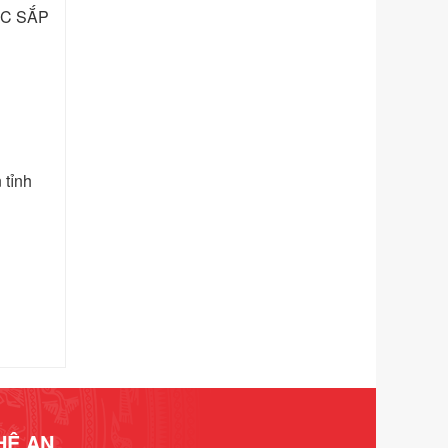
Tên: Nghị định số 292/2026/NĐ-CP
ỤC SẮP
của Chính phủ: Quy định chi tiết một
số điều và biện pháp để tổ chức,
hướng dẫn thi hành Luật Quản lý
ngoại thương
Ngày ban hành: 21/07/2026
Số kí hiệu:
292/2026/NĐ-CP
Tên: Nghị định số 292/2026/NĐ-CP
 tỉnh
của Chính phủ: Quy định chi tiết một
số điều và biện pháp để tổ chức,
hướng dẫn thi hành Luật Quản lý
ngoại thương
Ngày ban hành: 21/07/2026
Số kí hiệu:
105/2026/TT-BTC
Tên: Thông tư số 105/2026/TT-BTC
của Bộ Tài chính: Bãi bỏ Thông tư số
87/2019/TT- BТC ngày 19 tháng 12
năm 2019 của Bộ trưởng Bộ Tài
chính hướng dẫn thực hiện xử phạt
vi phạm hành chính trong lĩnh vực
HỆ AN