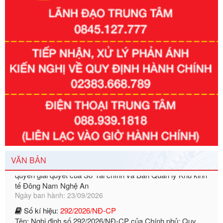
Số kí hiệu:
351/2025/NĐ-CP
Tên: Nghị định số 351/2025/NĐ-CP của Chính phủ: Quy
định chuẩn nghèo đa chiều quốc gia giai đoạn 2026 - 2030
Ngày ban hành: 29/12/2026
Số kí hiệu:
3014/QĐ-UBND
Tên: Quyết định về việc công bố danh mục thủ tục hành
chính ban hành mới, sửa đổi bổ sung trong lĩnh vực hỗ trợ
đầu tư, lĩnh vực đấu thầu lựa chọn nhà thầu thuộc thẩm
quyền giải quyết của Sở Tài chính và Ban Quản lý Khu kinh
tế Đông Nam Nghệ An
Ngày ban hành: 23/09/2026
VĂN BẢN
Số kí hiệu:
292/2026/NĐ-CP
Tên: Nghị định số 292/2026/NĐ-CP của Chính phủ: Quy
định chi tiết một số điều và biện pháp để tổ chức, hướng
dẫn thi hành Luật Quản lý ngoại thương
Ngày ban hành: 21/07/2026
Số kí hiệu:
292/2026/NĐ-CP