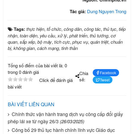
Tác giả:
Dung Nguyen Trong
Tags:
thực hiện
,
tổ chức
,
công dân
,
công tác
,
thủ tục
,
tiếp
nhận
,
toàn diện
,
yêu cầu
,
xử lý
,
phát triển
,
thủ tướng
,
cơ
quan
,
sắp xếp
,
bộ máy
,
tích cực
,
phục vụ
,
quán triệt
,
chuẩn
bị
,
không gian
,
cách mạng
,
tinh thần
Tổng số điểm của bài viết là: 0
trong 0 đánh giá
Chia
Facebook
sẻ:
Click để đánh giá
Tweet
bài viết
BÀI VIẾT LIÊN QUAN
Chính thức vận hành trang dịch vụ công cấp đổi giấy
phép lái xe từ ngày 26/3
(26/03/2025)
Công bố 29 thủ tục hành chính lĩnh vực Giáo dục