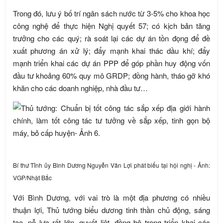
Trong đó, lưu ý bố trí ngân sách nước từ 3-5% cho khoa học
công nghệ để thực hiện Nghị quyết 57; có kịch bản tăng
trưởng cho các quý; rà soát lại các dự án tồn đọng để đề
xuất phương án xử lý; đẩy mạnh khai thác dầu khí; đẩy
mạnh triển khai các dự án PPP để góp phần huy động vốn
đầu tư khoảng 60% quy mô GRDP; đồng hành, tháo gỡ khó
khăn cho các doanh nghiệp, nhà đầu tư…
Bí thư Tỉnh ủy Bình Dương Nguyễn Văn Lợi phát biểu tại hội nghị - Ảnh:
VGP/Nhật Bắc
Với Bình Dương, với vai trò là một địa phương có nhiều
thuận lợi, Thủ tướng biểu dương tinh thần chủ động, sáng
tạo, nỗ lực rất lớn, quyết liệt, đồng bộ trong triển khai các