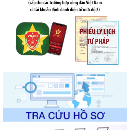
Quy trình nội bộ, quy trình điện tử giải quyết thủ tục hành
chính trong một số lĩnh vực thuộc phạm vi chức năng quản
lý của Sở Văn hóa, Thể tha
Ngày ban hành: 01/06/2026
Số kí hiệu:
2304/QĐ-UBND
Tên: Quyết định công bố Danh mục thủ tục hành chính
được sửa đổi, bổ sung và phê duyệt Quy trình nội bộ, quy
trình điện tử giải quyết thủ tục hành chính trong lĩnh vực Du
lịch thuộc phạm vi chức năng quản lý của Sở Văn hóa, Thể
thao và Du lịch
Ngày ban hành: 01/06/2026
Số kí hiệu:
2310/QĐ-UBND
Tên: Về việc công bố Danh mục thủ tục hành chính sửa
đổi, bổ sung và phê duyệt Quy trình nội bộ, quy trình điện tử
trong giải quyết thủtục hành chính lĩnh vực biến đổi khí hậu
thuộc phạm vi giải quyết của Sở Nông nghiệp và Môi
trường
Ngày ban hành: 01/06/2026
Số kí hiệu:
2300/QĐ-UBND
Tên: V/v công bố danh mục thủ tục hành chính được sửa