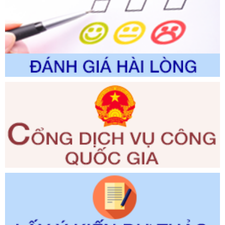
đổi, bổ sung và phê duyệt quy trình nội bộ, quy trình điện tử
giải quyết thủ tục hành chính trong lĩnh vực Luật sư thuộc
phạm vi chức năng quản lý của Sở Tư pháp
Ngày ban hành: 01/06/2026
Số kí hiệu:
351/2025/NĐ-CP
Tên: Nghị định số 351/2025/NĐ-CP của Chính phủ: Quy
định chuẩn nghèo đa chiều quốc gia giai đoạn 2026 - 2030
Ngày ban hành: 29/12/2026
Số kí hiệu:
3014/QĐ-UBND
Tên: Quyết định về việc công bố danh mục thủ tục hành
chính ban hành mới, sửa đổi bổ sung trong lĩnh vực hỗ trợ
đầu tư, lĩnh vực đấu thầu lựa chọn nhà thầu thuộc thẩm
quyền giải quyết của Sở Tài chính và Ban Quản lý Khu kinh
tế Đông Nam Nghệ An
Ngày ban hành: 23/09/2026
Số kí hiệu:
292/2026/NĐ-CP
Tên: Nghị định số 292/2026/NĐ-CP của Chính phủ: Quy
định chi tiết một số điều và biện pháp để tổ chức, hướng
dẫn thi hành Luật Quản lý ngoại thương
Ngày ban hành: 21/07/2026