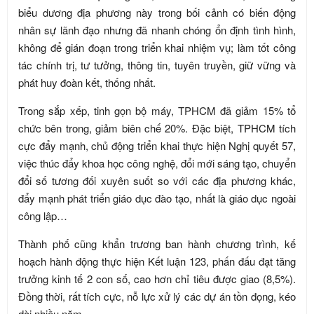
biểu dương địa phương này trong bối cảnh có biến động
nhân sự lãnh đạo nhưng đã nhanh chóng ổn định tình hình,
không để gián đoạn trong triển khai nhiệm vụ; làm tốt công
tác chính trị, tư tưởng, thông tin, tuyên truyền, giữ vững và
phát huy đoàn kết, thống nhất.
Trong sắp xếp, tinh gọn bộ máy, TPHCM đã giảm 15% tổ
chức bên trong, giảm biên chế 20%. Đặc biệt, TPHCM tích
cực đẩy mạnh, chủ động triển khai thực hiện Nghị quyết 57,
việc thúc đẩy khoa học công nghệ, đổi mới sáng tạo, chuyển
đổi số tương đối xuyên suốt so với các địa phương khác,
đẩy mạnh phát triển giáo dục đào tạo, nhất là giáo dục ngoài
công lập…
Thành phố cũng khẩn trương ban hành chương trình, kế
hoạch hành động thực hiện Kết luận 123, phấn đấu đạt tăng
trưởng kinh tế 2 con số, cao hơn chỉ tiêu được giao (8,5%).
Đồng thời, rất tích cực, nỗ lực xử lý các dự án tồn đọng, kéo
dài nhiều năm.