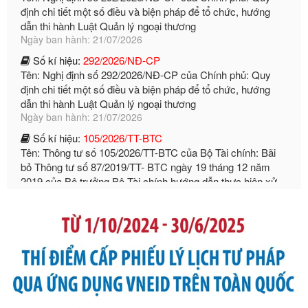
Tên: Nghị định số 292/2026/NĐ-CP của Chính phủ: Quy
định chi tiết một số điều và biện pháp để tổ chức, hướng
dẫn thi hành Luật Quản lý ngoại thương
Ngày ban hành: 21/07/2026
Số kí hiệu:
105/2026/TT-BTC
Tên: Thông tư số 105/2026/TT-BTC của Bộ Tài chính: Bãi
bỏ Thông tư số 87/2019/TT- BТC ngày 19 tháng 12 năm
2019 của Bộ trưởng Bộ Tài chính hướng dẫn thực hiện xử
phạt vi phạm hành chính trong lĩnh vực kho bạc nhà nước
Ngày ban hành: 21/07/2026
Số kí hiệu:
291/2026/NĐ-CP
Tên: Nghị định số 291/2026/NĐ-CP của Chính phủ: Sửa
đổi, bổ sung một số điều của Nghị định số 125/2020/NĐ-СР
ngày 19 tháng 10 năm 2020 của Chính phủ quy định xử
phạt vi phạm hành chính về thuế, hóa đơn được sửa đổi, bổ
sung bởi Nghị định số 102/2021/NĐ-CP
Ngày ban hành: 20/07/2026
Số kí hiệu:
2303/QĐ-UBND
Tên: Quyết định công bố Danh mục thủ tục hành chính mới
ban hành, được sửa đổi, bổ sung, bị bãi bỏ và phê duyệt