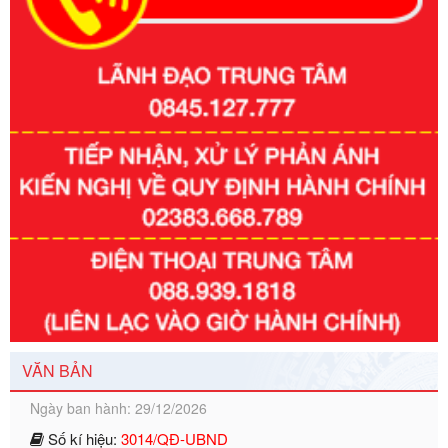
Số kí hiệu:
351/2025/NĐ-CP
Tên: Nghị định số 351/2025/NĐ-CP của Chính phủ: Quy
định chuẩn nghèo đa chiều quốc gia giai đoạn 2026 - 2030
Ngày ban hành: 29/12/2026
VĂN BẢN
Số kí hiệu:
3014/QĐ-UBND
Tên: Quyết định về việc công bố danh mục thủ tục hành
chính ban hành mới, sửa đổi bổ sung trong lĩnh vực hỗ trợ