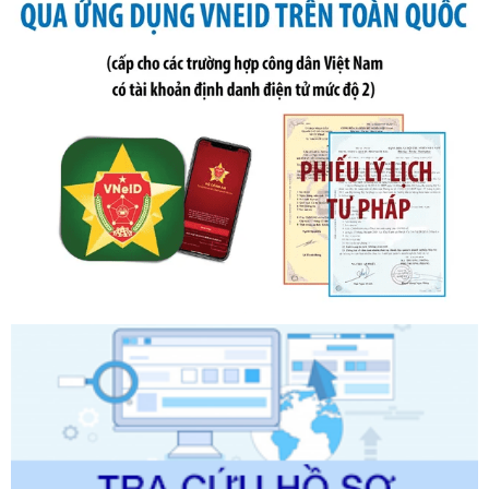
Số kí hiệu:
291/2026/NĐ-CP
Tên: Nghị định số 291/2026/NĐ-CP của Chính phủ: Sửa
đổi, bổ sung một số điều của Nghị định số 125/2020/NĐ-СР
ngày 19 tháng 10 năm 2020 của Chính phủ quy định xử
phạt vi phạm hành chính về thuế, hóa đơn được sửa đổi, bổ
sung bởi Nghị định số 102/2021/NĐ-CP
Ngày ban hành: 20/07/2026
Số kí hiệu:
2303/QĐ-UBND
Tên: Quyết định công bố Danh mục thủ tục hành chính mới
ban hành, được sửa đổi, bổ sung, bị bãi bỏ và phê duyệt
Quy trình nội bộ, quy trình điện tử giải quyết thủ tục hành
chính trong một số lĩnh vực thuộc phạm vi chức năng quản
lý của Sở Văn hóa, Thể tha
Ngày ban hành: 01/06/2026
Số kí hiệu:
2304/QĐ-UBND
Tên: Quyết định công bố Danh mục thủ tục hành chính
được sửa đổi, bổ sung và phê duyệt Quy trình nội bộ, quy
trình điện tử giải quyết thủ tục hành chính trong lĩnh vực Du
lịch thuộc phạm vi chức năng quản lý của Sở Văn hóa, Thể
thao và Du lịch
Ngày ban hành: 01/06/2026