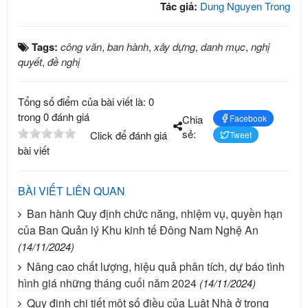
Tác giả:
Dung Nguyen Trong
Tags:
công văn
,
ban hành
,
xây dựng
,
danh mục
,
nghị
quyết
,
đề nghị
Tổng số điểm của bài viết là: 0
trong 0 đánh giá
Chia
Facebook
sẻ:
Click để đánh giá
Tweet
bài viết
BÀI VIẾT LIÊN QUAN
Ban hành Quy định chức năng, nhiệm vụ, quyền hạn
của Ban Quản lý Khu kinh tế Đông Nam Nghệ An
(14/11/2024)
Nâng cao chất lượng, hiệu quả phân tích, dự báo tình
hình giá những tháng cuối năm 2024
(14/11/2024)
Quy định chi tiết một số điều của Luật Nhà ở trong