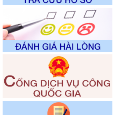
Số kí hiệu:
2310/QĐ-UBND
Tên: Về việc công bố Danh mục thủ tục hành chính sửa
đổi, bổ sung và phê duyệt Quy trình nội bộ, quy trình điện tử
trong giải quyết thủtục hành chính lĩnh vực biến đổi khí hậu
thuộc phạm vi giải quyết của Sở Nông nghiệp và Môi
trường
Ngày ban hành: 01/06/2026
Số kí hiệu:
2300/QĐ-UBND
Tên: V/v công bố danh mục thủ tục hành chính được sửa
đổi, bổ sung và phê duyệt quy trình nội bộ, quy trình điện tử
giải quyết thủ tục hành chính trong lĩnh vực Luật sư thuộc
phạm vi chức năng quản lý của Sở Tư pháp
Ngày ban hành: 01/06/2026
Số kí hiệu:
351/2025/NĐ-CP
Tên: Nghị định số 351/2025/NĐ-CP của Chính phủ: Quy
định chuẩn nghèo đa chiều quốc gia giai đoạn 2026 - 2030
Ngày ban hành: 29/12/2026
Số kí hiệu:
3014/QĐ-UBND
Tên: Quyết định về việc công bố danh mục thủ tục hành