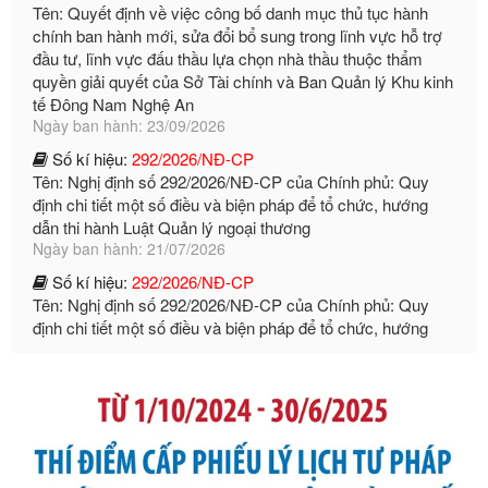
đầu tư, lĩnh vực đấu thầu lựa chọn nhà thầu thuộc thẩm
quyền giải quyết của Sở Tài chính và Ban Quản lý Khu kinh
tế Đông Nam Nghệ An
Ngày ban hành: 23/09/2026
Số kí hiệu:
292/2026/NĐ-CP
Tên: Nghị định số 292/2026/NĐ-CP của Chính phủ: Quy
định chi tiết một số điều và biện pháp để tổ chức, hướng
dẫn thi hành Luật Quản lý ngoại thương
Ngày ban hành: 21/07/2026
Số kí hiệu:
292/2026/NĐ-CP
Tên: Nghị định số 292/2026/NĐ-CP của Chính phủ: Quy
định chi tiết một số điều và biện pháp để tổ chức, hướng
dẫn thi hành Luật Quản lý ngoại thương
Ngày ban hành: 21/07/2026
Số kí hiệu:
105/2026/TT-BTC
Tên: Thông tư số 105/2026/TT-BTC của Bộ Tài chính: Bãi
bỏ Thông tư số 87/2019/TT- BТC ngày 19 tháng 12 năm
2019 của Bộ trưởng Bộ Tài chính hướng dẫn thực hiện xử
phạt vi phạm hành chính trong lĩnh vực kho bạc nhà nước
Ngày ban hành: 21/07/2026