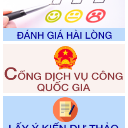
thuộc phạm vi giải quyết của Sở Nông nghiệp và Môi
trường
Ngày ban hành: 01/06/2026
Số kí hiệu:
2300/QĐ-UBND
Tên: V/v công bố danh mục thủ tục hành chính được sửa
đổi, bổ sung và phê duyệt quy trình nội bộ, quy trình điện tử
giải quyết thủ tục hành chính trong lĩnh vực Luật sư thuộc
phạm vi chức năng quản lý của Sở Tư pháp
Ngày ban hành: 01/06/2026
Số kí hiệu:
351/2025/NĐ-CP
Tên: Nghị định số 351/2025/NĐ-CP của Chính phủ: Quy
định chuẩn nghèo đa chiều quốc gia giai đoạn 2026 - 2030
Ngày ban hành: 29/12/2026
Số kí hiệu:
3014/QĐ-UBND
Tên: Quyết định về việc công bố danh mục thủ tục hành
chính ban hành mới, sửa đổi bổ sung trong lĩnh vực hỗ trợ
đầu tư, lĩnh vực đấu thầu lựa chọn nhà thầu thuộc thẩm
quyền giải quyết của Sở Tài chính và Ban Quản lý Khu kinh
tế Đông Nam Nghệ An
Ngày ban hành: 23/09/2026