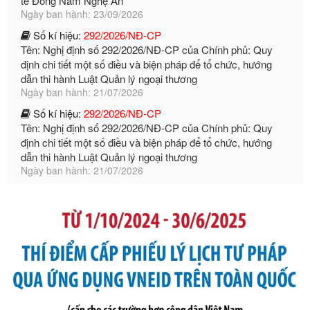
Số kí hiệu:
292/2026/NĐ-CP
Tên: Nghị định số 292/2026/NĐ-CP của Chính phủ: Quy
định chi tiết một số điều và biện pháp để tổ chức, hướng
dẫn thi hành Luật Quản lý ngoại thương
Ngày ban hành: 21/07/2026
Số kí hiệu:
292/2026/NĐ-CP
Tên: Nghị định số 292/2026/NĐ-CP của Chính phủ: Quy
định chi tiết một số điều và biện pháp để tổ chức, hướng
dẫn thi hành Luật Quản lý ngoại thương
Ngày ban hành: 21/07/2026
Số kí hiệu:
105/2026/TT-BTC
Tên: Thông tư số 105/2026/TT-BTC của Bộ Tài chính: Bãi
bỏ Thông tư số 87/2019/TT- BТC ngày 19 tháng 12 năm
2019 của Bộ trưởng Bộ Tài chính hướng dẫn thực hiện xử
phạt vi phạm hành chính trong lĩnh vực kho bạc nhà nước
Ngày ban hành: 21/07/2026
Số kí hiệu:
291/2026/NĐ-CP
Tên: Nghị định số 291/2026/NĐ-CP của Chính phủ: Sửa
đổi, bổ sung một số điều của Nghị định số 125/2020/NĐ-СР
ngày 19 tháng 10 năm 2020 của Chính phủ quy định xử
phạt vi phạm hành chính về thuế, hóa đơn được sửa đổi, bổ