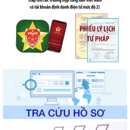
sung bởi Nghị định số 102/2021/NĐ-CP
Ngày ban hành: 20/07/2026
Số kí hiệu:
2303/QĐ-UBND
Tên: Quyết định công bố Danh mục thủ tục hành chính mới
ban hành, được sửa đổi, bổ sung, bị bãi bỏ và phê duyệt
Quy trình nội bộ, quy trình điện tử giải quyết thủ tục hành
chính trong một số lĩnh vực thuộc phạm vi chức năng quản
lý của Sở Văn hóa, Thể tha
Ngày ban hành: 01/06/2026
Số kí hiệu:
2304/QĐ-UBND
Tên: Quyết định công bố Danh mục thủ tục hành chính
được sửa đổi, bổ sung và phê duyệt Quy trình nội bộ, quy
trình điện tử giải quyết thủ tục hành chính trong lĩnh vực Du
lịch thuộc phạm vi chức năng quản lý của Sở Văn hóa, Thể
thao và Du lịch
Ngày ban hành: 01/06/2026
Số kí hiệu:
2310/QĐ-UBND
Tên: Về việc công bố Danh mục thủ tục hành chính sửa
đổi, bổ sung và phê duyệt Quy trình nội bộ, quy trình điện tử
trong giải quyết thủtục hành chính lĩnh vực biến đổi khí hậu