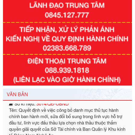
Số kí hiệu:
351/2025/NĐ-CP
Tên: Nghị định số 351/2025/NĐ-CP của Chính phủ: Quy
định chuẩn nghèo đa chiều quốc gia giai đoạn 2026 - 2030
Ngày ban hành: 29/12/2026
Số kí hiệu:
3014/QĐ-UBND
VĂN BẢN
Tên: Quyết định về việc công bố danh mục thủ tục hành
chính ban hành mới, sửa đổi bổ sung trong lĩnh vực hỗ trợ
đầu tư, lĩnh vực đấu thầu lựa chọn nhà thầu thuộc thẩm
quyền giải quyết của Sở Tài chính và Ban Quản lý Khu kinh
tế Đông Nam Nghệ An
Ngày ban hành: 23/09/2026