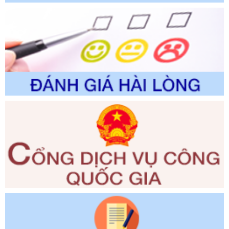
Số kí hiệu:
2310/QĐ-UBND
Tên: Về việc công bố Danh mục thủ tục hành chính sửa
đổi, bổ sung và phê duyệt Quy trình nội bộ, quy trình điện tử
trong giải quyết thủtục hành chính lĩnh vực biến đổi khí hậu
thuộc phạm vi giải quyết của Sở Nông nghiệp và Môi
trường
Ngày ban hành: 01/06/2026
Số kí hiệu:
2300/QĐ-UBND
Tên: V/v công bố danh mục thủ tục hành chính được sửa
đổi, bổ sung và phê duyệt quy trình nội bộ, quy trình điện tử
giải quyết thủ tục hành chính trong lĩnh vực Luật sư thuộc
phạm vi chức năng quản lý của Sở Tư pháp
Ngày ban hành: 01/06/2026
Số kí hiệu:
351/2025/NĐ-CP
Tên: Nghị định số 351/2025/NĐ-CP của Chính phủ: Quy
định chuẩn nghèo đa chiều quốc gia giai đoạn 2026 - 2030
Ngày ban hành: 29/12/2026
Số kí hiệu:
3014/QĐ-UBND
Tên: Quyết định về việc công bố danh mục thủ tục hành
chính ban hành mới, sửa đổi bổ sung trong lĩnh vực hỗ trợ