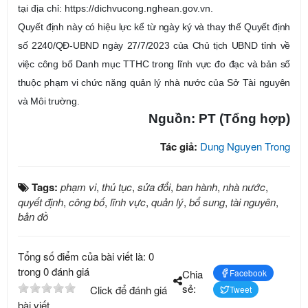
tại
địa
chỉ
:
http
s
://dichvucong.nghean.gov.vn
.
Quyết định này có hiệu lực kể từ ngày ký và thay thế Quyết định
số 2240/QĐ-UBND ngày 27/7/2023 của Chủ tịch UBND tỉnh về
việc công bố Danh mục TTHC trong lĩnh vực đo đạc và bản số
thuộc phạm vi chức năng quản lý nhà nước của Sở Tài nguyên
và Môi trường.
Nguồn: PT (Tổng hợp)
Tác giả:
Dung Nguyen Trong
Tags:
phạm vi
,
thủ tục
,
sửa đổi
,
ban hành
,
nhà nước
,
quyết định
,
công bố
,
lĩnh vực
,
quản lý
,
bổ sung
,
tài nguyên
,
bản đồ
Tổng số điểm của bài viết là: 0
trong 0 đánh giá
Chia
Facebook
sẻ:
Click để đánh giá
Tweet
bài viết