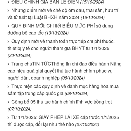
ĐIỀU CHỈNH GIÁ BÁN LẺ ĐIỆN
(15/10/2024)
Những điểm mới về chế độ ốm đau, thai sản, hưu trí
và tử tuất tại Luật BHXH năm 2024
(16/10/2024)
QUY ĐỊNH MỚI: Chi tiết BIỂU MỨC PHÍ sử dụng
đường bộ cao tốc
(19/10/2024)
Quy định mới về thanh toán trực tiếp chi phí thuốc,
thiết bị y tế cho người tham gia BHYT từ 1/1/2025
(20/10/2024)
Trang chủTIN TỨCThông tin chỉ đạo điều hành Nâng
cao hiệu quả giải quyết thủ tục hành chính phục vụ
người dân, doanh nghiệp
(08/10/2024)
Thực hiện các quy định về danh mục hàng hóa mua
sắm tập trung cấp quốc gia
(08/10/2024)
Công bố 05 thủ tục hành chính lĩnh vực trồng trọt
(07/10/2024)
Từ 1/1/2025: GIẤY PHÉP LÁI XE cấp trước 1/1/2025
thì được cấp, đổi lại như thế nào
(07/10/2024)