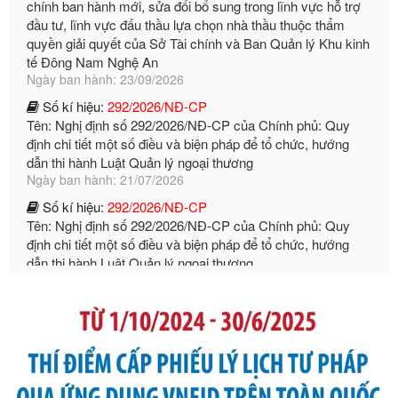
quyền giải quyết của Sở Tài chính và Ban Quản lý Khu kinh
tế Đông Nam Nghệ An
Ngày ban hành: 23/09/2026
Số kí hiệu:
292/2026/NĐ-CP
Tên: Nghị định số 292/2026/NĐ-CP của Chính phủ: Quy
định chi tiết một số điều và biện pháp để tổ chức, hướng
dẫn thi hành Luật Quản lý ngoại thương
Ngày ban hành: 21/07/2026
Số kí hiệu:
292/2026/NĐ-CP
Tên: Nghị định số 292/2026/NĐ-CP của Chính phủ: Quy
định chi tiết một số điều và biện pháp để tổ chức, hướng
dẫn thi hành Luật Quản lý ngoại thương
Ngày ban hành: 21/07/2026
Số kí hiệu:
105/2026/TT-BTC
Tên: Thông tư số 105/2026/TT-BTC của Bộ Tài chính: Bãi
bỏ Thông tư số 87/2019/TT- BТC ngày 19 tháng 12 năm
2019 của Bộ trưởng Bộ Tài chính hướng dẫn thực hiện xử
phạt vi phạm hành chính trong lĩnh vực kho bạc nhà nước
Ngày ban hành: 21/07/2026
Số kí hiệu:
291/2026/NĐ-CP