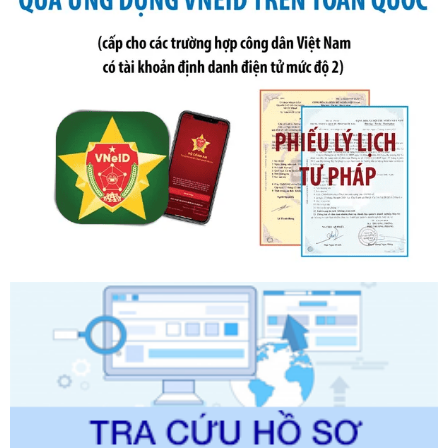
Tên: Nghị định số 291/2026/NĐ-CP của Chính phủ: Sửa
đổi, bổ sung một số điều của Nghị định số 125/2020/NĐ-СР
ngày 19 tháng 10 năm 2020 của Chính phủ quy định xử
phạt vi phạm hành chính về thuế, hóa đơn được sửa đổi, bổ
sung bởi Nghị định số 102/2021/NĐ-CP
Ngày ban hành: 20/07/2026
Số kí hiệu:
2303/QĐ-UBND
Tên: Quyết định công bố Danh mục thủ tục hành chính mới
ban hành, được sửa đổi, bổ sung, bị bãi bỏ và phê duyệt
Quy trình nội bộ, quy trình điện tử giải quyết thủ tục hành
chính trong một số lĩnh vực thuộc phạm vi chức năng quản
lý của Sở Văn hóa, Thể tha
Ngày ban hành: 01/06/2026
Số kí hiệu:
2304/QĐ-UBND
Tên: Quyết định công bố Danh mục thủ tục hành chính
được sửa đổi, bổ sung và phê duyệt Quy trình nội bộ, quy
trình điện tử giải quyết thủ tục hành chính trong lĩnh vực Du
lịch thuộc phạm vi chức năng quản lý của Sở Văn hóa, Thể
thao và Du lịch
Ngày ban hành: 01/06/2026