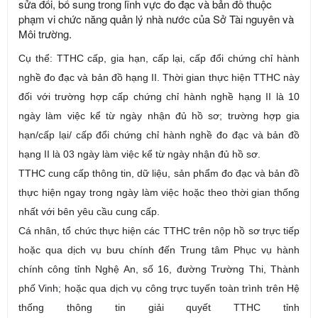
sửa đổi, bổ sung trong lĩnh vực đo đạc và bản đồ thuộc
phạm vi chức năng quản lý nhà nước của Sở Tài nguyên và
Môi trường.
Cụ thể: TTHC cấp, gia hạn, cấp lại, cấp đổi chứng chỉ hành
nghề đo đạc và bản đồ hạng II. Thời gian thực hiện TTHC này
đối với trường hợp cấp chứng chỉ hành nghề hạng II là 10
ngày làm việc
kể từ ngày nhận đủ hồ sơ
; trường hợp gia
hạn/cấp lại/ cấp đổi chứng chỉ hành nghề đo đạc và bản đồ
hạng II là 03 ngày làm việc
kể từ ngày nhận đủ hồ sơ.
TTHC cung cấp thông tin, dữ liệu, sản phẩm đo đạc và bản đồ
thực hiện ngay trong ngày làm việc hoặc theo thời gian thống
nhất với bên yêu cầu cung cấp.
Cá nhân, tổ chức thực hiện các TTHC trên n
ộp hồ sơ trực tiếp
hoặc qua
dịch vụ bưu chính
đến Trung tâm Phục vụ hành
chính công tỉnh Nghệ An, số 16, đường Trường Thi, Thành
phố Vinh;
hoặc qua d
ịch vụ công
trực tuyến toàn trình trên Hệ
thống thông tin giải quyết TTHC tỉnh