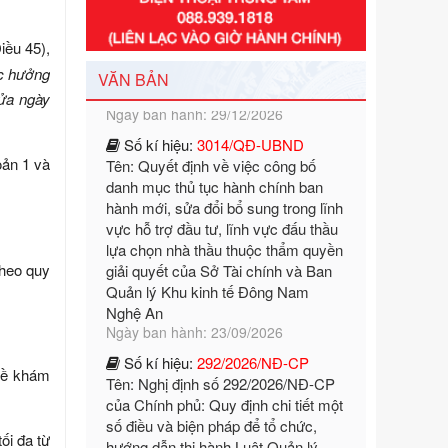
2026 - 2030
Ngày ban hành: 29/12/2026
iều 45),
Số kí hiệu:
3014/QĐ-UBND
c hưởng
VĂN BẢN
Tên: Quyết định về việc công bố
nửa ngày
danh mục thủ tục hành chính ban
hành mới, sửa đổi bổ sung trong lĩnh
vực hỗ trợ đầu tư, lĩnh vực đấu thầu
oản 1 và
lựa chọn nhà thầu thuộc thẩm quyền
giải quyết của Sở Tài chính và Ban
Quản lý Khu kinh tế Đông Nam
Nghệ An
Ngày ban hành: 23/09/2026
 theo quy
Số kí hiệu:
292/2026/NĐ-CP
Tên: Nghị định số 292/2026/NĐ-CP
của Chính phủ: Quy định chi tiết một
số điều và biện pháp để tổ chức,
hướng dẫn thi hành Luật Quản lý
ghề khám
ngoại thương
Ngày ban hành: 21/07/2026
ối đa từ
Số kí hiệu:
292/2026/NĐ-CP