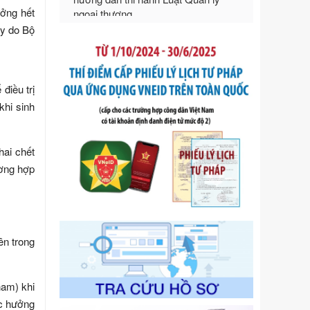
Tên: Nghị định số 292/2026/NĐ-CP
ưởng hết
của Chính phủ: Quy định chi tiết một
ày do Bộ
số điều và biện pháp để tổ chức,
hướng dẫn thi hành Luật Quản lý
ngoại thương
Ngày ban hành: 21/07/2026
điều trị
Số kí hiệu:
105/2026/TT-BTC
khi sinh
Tên: Thông tư số 105/2026/TT-BTC
của Bộ Tài chính: Bãi bỏ Thông tư số
87/2019/TT- BТC ngày 19 tháng 12
hai chết
năm 2019 của Bộ trưởng Bộ Tài
ường hợp
chính hướng dẫn thực hiện xử phạt
vi phạm hành chính trong lĩnh vực
kho bạc nhà nước
Ngày ban hành: 21/07/2026
Số kí hiệu:
291/2026/NĐ-CP
ên trong
Tên: Nghị định số 291/2026/NĐ-CP
của Chính phủ: Sửa đổi, bổ sung
một số điều của Nghị định số
nam) khi
125/2020/NĐ-СР ngày 19 tháng 10
ợc hưởng