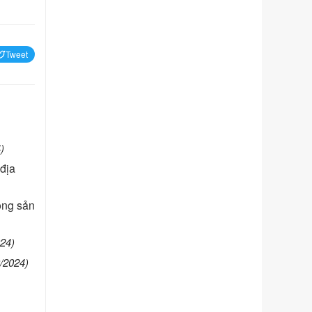
Số kí hiệu:
351/2025/NĐ-CP
Tên: Nghị định số 351/2025/NĐ-CP
Tweet
của Chính phủ: Quy định chuẩn
nghèo đa chiều quốc gia giai đoạn
2026 - 2030
Ngày ban hành: 29/12/2026
Số kí hiệu:
3014/QĐ-UBND
Tên: Quyết định về việc công bố
)
danh mục thủ tục hành chính ban
hành mới, sửa đổi bổ sung trong lĩnh
 địa
vực hỗ trợ đầu tư, lĩnh vực đấu thầu
lựa chọn nhà thầu thuộc thẩm quyền
ộng sản
giải quyết của Sở Tài chính và Ban
Quản lý Khu kinh tế Đông Nam
Nghệ An
024)
Ngày ban hành: 23/09/2026
/2024)
Số kí hiệu:
292/2026/NĐ-CP
Tên: Nghị định số 292/2026/NĐ-CP
của Chính phủ: Quy định chi tiết một