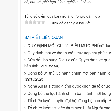
bộ
,
hưu trí
,
phù hợp
,
kiểm nghiệm
,
khả thi
Tổng số điểm của bài viết là: 0 trong 0 đánh giá
Click để đánh giá bài viết
BÀI VIẾT LIÊN QUAN
QUY ĐỊNH MỚI: Chi tiết BIỂU MỨC PHÍ sử dụn
Quy định mới về thanh toán trực tiếp chi phí thu
Sửa đổi, bổ sung Điều 2 của Quyết định về quản
bàn tỉnh
(21/10/2024)
Công bố 31 thủ tục hành chính mới ban hành, đư
(22/10/2024)
Nghệ An là 1 trong 4 tỉnh được chọn để tổ chức 
Công bố thủ tục hành chính ban hành mới trong lĩ
Tổ chức tuyên truyền đại hội đảng bộ các cấp, 
Tổ chức kiểm tra việc thực hiện Luật Người cao 