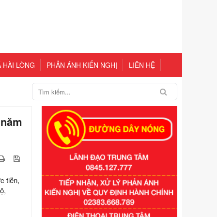
 HÀI LÒNG
PHẢN ÁNH KIẾN NGHỊ
LIÊN HỆ
H năm
 tiễn,
Số kí hiệu:
351/2025/NĐ-CP
ộ,
Tên: Nghị định số 351/2025/NĐ-CP
của Chính phủ: Quy định chuẩn
nghèo đa chiều quốc gia giai đoạn