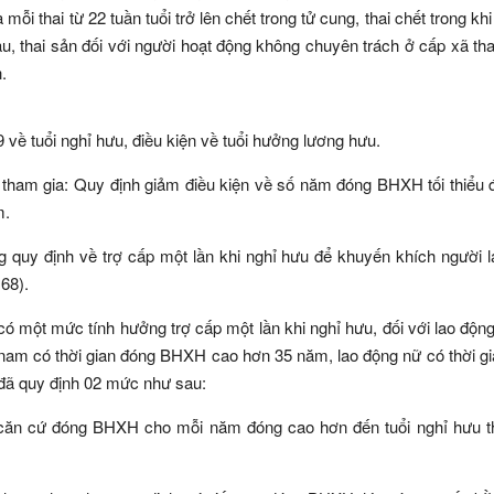
mỗi thai từ 22 tuần tuổi trở lên chết trong tử cung, thai chết trong kh
, thai sản đối với người hoạt động không chuyên trách ở cấp xã tha
.
 về tuổi nghỉ hưu, điều kiện về tuổi hưởng lương hưu.
i tham gia: Quy định giảm điều kiện về số năm đóng BHXH tối thiểu
m.
ung quy định về trợ cấp một lần khi nghỉ hưu để khuyến khích người 
68).
 một mức tính hưởng trợ cấp một lần khi nghỉ hưu, đối với lao động
am có thời gian đóng BHXH cao hơn 35 năm, lao động nữ có thời g
đã quy định 02 mức như sau:
m căn cứ đóng BHXH cho mỗi năm đóng cao hơn đến tuổi nghỉ hưu t