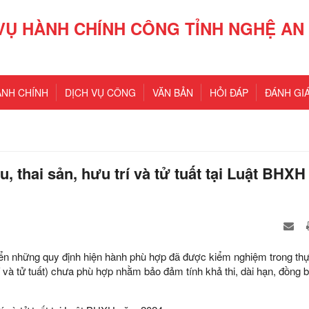
VỤ HÀNH CHÍNH CÔNG TỈNH NGHỆ AN
ÀNH CHÍNH
DỊCH VỤ CÔNG
VĂN BẢN
HỎI ĐÁP
ĐÁNH GIÁ
 thai sản, hưu trí và tử tuất tại Luật BHX
iển những quy định hiện hành phù hợp đã được kiểm nghiệm trong thực
í và tử tuất) chưa phù hợp nhằm bảo đảm tính khả thi, dài hạn, đồng b