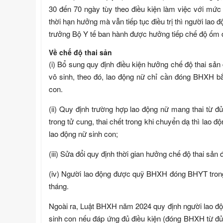
30 đến 70 ngày tùy theo điều kiện làm việc với mứ
thời hạn hưởng mà vẫn tiếp tục điều trị thì người la
trưởng Bộ Y tế ban hành được hưởng tiếp chế độ ốm
Về chế độ thai sản
(i) Bổ sung quy định điều kiện hưởng chế độ thai sản đ
vô sinh, theo đó, lao động nữ chỉ cần đóng BHXH bắt 
con.
(ii) Quy định trường hợp lao động nữ mang thai từ đủ 2
trong tử cung, thai chết trong khi chuyển dạ thì lao
lao động nữ sinh con;
(iii) Sửa đổi quy định thời gian hưởng chế độ thai sản 
(iv) Người lao động được quỹ BHXH đóng BHYT trong t
tháng.
Ngoài ra, Luật BHXH năm 2024 quy định người lao đ
sinh con nếu đáp ứng đủ điều kiện (đóng BHXH từ đủ 0