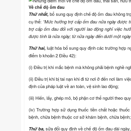
Về chế độ ốm đau
Thứ nhất,
bổ sung quy định chế độ ốm đau không trọn
cụ thể:
“Mức hưởng trợ cấp ốm đau nửa ngày được t
trợ cấp ốm đau đối với người lao động nghỉ việc hư
được tính là nửa ngày; từ nửa ngày đến dưới một ngày
Thứ hai,
luật hóa bổ sung quy định các trường hợp n
điểm b khoản 2 Điều 42):
(i) Điều trị khi mắc bệnh mà không phải bệnh nghề ng
(ii) Điều trị khi bị tai nạn khi đi từ nơi ở đến nơi làm
định của pháp luật về an toàn, vệ sinh lao động;
(iii) Hiến, lấy, ghép mô, bộ phận cơ thể người theo quy
(iv) Trường hợp sử dụng thuốc tiền chất hoặc thuố
bệnh, chữa bệnh thuộc cơ sở khám bệnh, chữa bệnh;
Thứ ba,
sửa đổi quy định về chế độ ốm đau dài ngày,