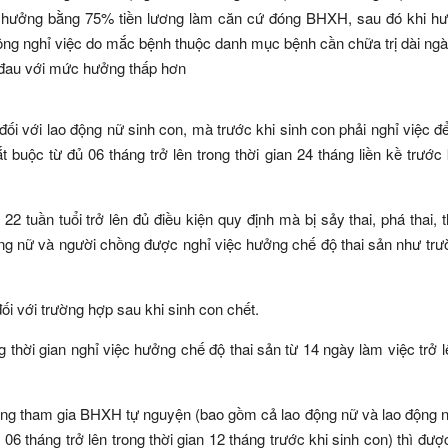
c hưởng bằng 75% tiền lương làm căn cứ đóng BHXH, sau đó khi h
o động nghỉ việc do mắc bệnh thuộc danh mục bệnh cần chữa trị dài ng
 đau với mức hưởng thấp hơn
ối với lao động nữ sinh con, mà trước khi sinh con phải nghỉ việc để 
buộc từ đủ 06 tháng trở lên trong thời gian 24 tháng liền kề trước 
2 tuần tuổi trở lên đủ điều kiện quy định mà bị sảy thai, phá thai, t
 động nữ và người chồng được nghỉ việc hưởng chế độ thai sản như tr
đối với trường hợp sau khi sinh con chết.
hời gian nghỉ việc hưởng chế độ thai sản từ 14 ngày làm việc trở l
ộng tham gia BHXH tự nguyện (bao gồm cả lao động nữ và lao động 
6 tháng trở lên trong thời gian 12 tháng trước khi sinh con) thì đư