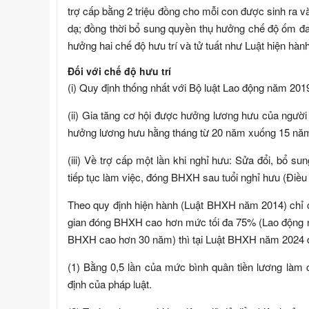
trợ cấp bằng 2 triệu đồng cho mỗi con được sinh ra và 
dạ; đồng thời bổ sung quyền thụ hưởng chế độ ốm đau
hưởng hai chế độ hưu trí và tử tuất như Luật hiện hành
Đối với chế độ hưu trí
(i) Quy định thống nhất với Bộ luật Lao động năm 2019
(ii) Gia tăng cơ hội được hưởng lương hưu của ngườ
hưởng lương hưu hằng tháng từ 20 năm xuống 15 nă
(iii) Về trợ cấp một lần khi nghỉ hưu: Sửa đổi, bổ s
tiếp tục làm việc, đóng BHXH sau tuổi nghỉ hưu (Điều 
Theo quy định hiện hành (Luật BHXH năm 2014) chỉ có
gian đóng BHXH cao hơn mức tối đa 75% (Lao động n
BHXH cao hơn 30 năm) thì tại Luật BHXH năm 2024 
(1) Bằng 0,5 lần của mức bình quân tiền lương là
định của pháp luật.