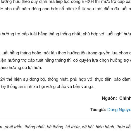
 lương hưu theo quy định mà tiếp tục đóng BHXH thì mức trợ cấp bằ
H cho mỗi năm đóng cao hơn số năm kể từ sau thời điểm đủ tuổi n
ân hưởng trợ cấp tuất hằng tháng thống nhất, phù hợp với tuổi nghỉ hư
p tuất hằng tháng hoặc một lần theo hướng tôn trọng quyền lựa chọn 
iện hưởng trợ cấp tuất hằng tháng thì có quyền lựa chọn hưởng trợ 
theo hướng có lợi hơn.
 thể hiện sự đồng bộ, thống nhất, phù hợp với thực tiễn, bảo đảm
hệ thống an sinh xã hội vững chắc và bền vững./.
Nguồn: Chinh
Tác giả:
Dung Nguye
m
,
phát triển
,
thống nhất
,
hệ thống
,
kế thừa
,
xã hội
,
hiện hành
,
thực tiễ