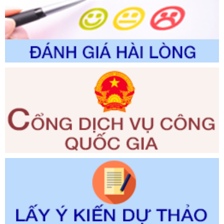
trường
Ngày ban hành: 01/06/2026
Số kí hiệu:
2300/QĐ-UBND
Tên: V/v công bố danh mục thủ tục hành chính được sửa
đổi, bổ sung và phê duyệt quy trình nội bộ, quy trình điện tử
giải quyết thủ tục hành chính trong lĩnh vực Luật sư thuộc
phạm vi chức năng quản lý của Sở Tư pháp
Ngày ban hành: 01/06/2026
Số kí hiệu:
351/2025/NĐ-CP
Tên: Nghị định số 351/2025/NĐ-CP của Chính phủ: Quy
định chuẩn nghèo đa chiều quốc gia giai đoạn 2026 - 2030
Ngày ban hành: 29/12/2026
Số kí hiệu:
3014/QĐ-UBND
Tên: Quyết định về việc công bố danh mục thủ tục hành
chính ban hành mới, sửa đổi bổ sung trong lĩnh vực hỗ trợ
đầu tư, lĩnh vực đấu thầu lựa chọn nhà thầu thuộc thẩm
quyền giải quyết của Sở Tài chính và Ban Quản lý Khu kinh
tế Đông Nam Nghệ An
Ngày ban hành: 23/09/2026