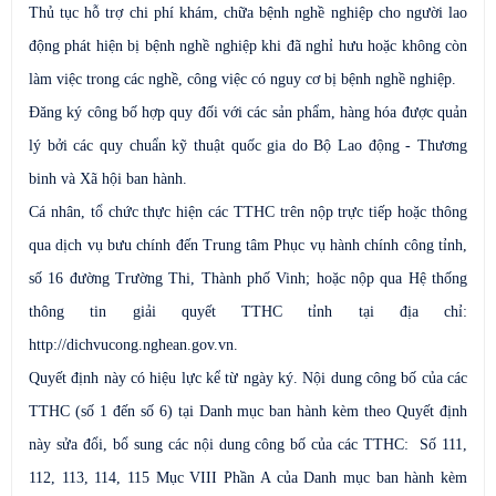
Thủ tục hỗ trợ chi phí khám, chữa bệnh nghề nghiệp cho người lao
động phát hiện bị bệnh nghề nghiệp khi đã nghỉ hưu hoặc không còn
làm việc trong các nghề, công việc có nguy cơ bị bệnh nghề nghiệp.
Đăng ký công bố hợp quy đối với các sản phẩm, hàng hóa được quản
lý bởi các quy chuẩn kỹ thuật quốc gia do Bộ Lao động - Thương
binh và Xã hội ban hành.
Cá nhân, tổ chức thực hiện các TTHC trên nộp trực tiếp hoặc thông
qua dịch vụ bưu chính đến Trung tâm Phục vụ hành chính công tỉnh,
số 16 đường Trường Thi, Thành phố Vinh; hoặc nộp qua Hệ thống
thông tin giải quyết TTHC tỉnh tại địa chỉ:
http://dichvucong.nghean.gov.vn.
Quyết định này có hiệu lực kể từ ngày ký. Nội dung công bố của các
TTHC (số 1 đến số 6) tại Danh mục ban hành kèm theo Quyết định
này sửa đổi, bổ sung các nội dung công bố của các TTHC: Số 111,
112, 113, 114, 115 Mục VIII Phần A của Danh mục ban hành kèm