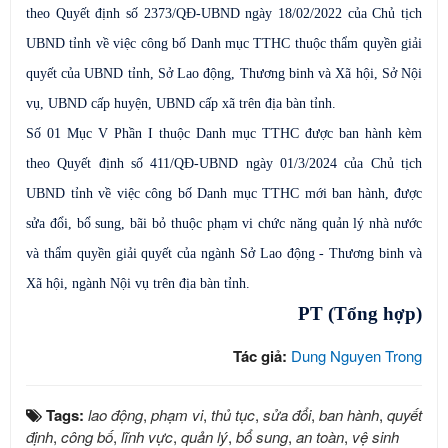
theo Quyết định số 2373/QĐ-UBND ngày 18/02/2022 của Chủ tịch
UBND tỉnh về việc công bố Danh mục TTHC thuộc thẩm quyền giải
quyết của UBND tỉnh, Sở Lao động, Thương binh và Xã hội, Sở Nội
vụ, UBND cấp huyện, UBND cấp xã trên địa bàn tỉnh.
Số 01 Mục V Phần I thuộc Danh mục TTHC được ban hành kèm
theo Quyết định số 411/QĐ-UBND ngày 01/3/2024 của Chủ tịch
UBND tỉnh về việc công bố Danh mục TTHC mới ban hành, được
sửa đổi, bổ sung, bãi bỏ thuộc phạm vi chức năng quản lý nhà nước
và thẩm quyền giải quyết của ngành Sở Lao động - Thương binh và
Xã hội, ngành Nội vụ trên địa bàn tỉnh.
PT (Tổng hợp)
Tác giả:
Dung Nguyen Trong
Tags:
lao động
,
phạm vi
,
thủ tục
,
sửa đổi
,
ban hành
,
quyết
định
,
công bố
,
lĩnh vực
,
quản lý
,
bổ sung
,
an toàn
,
vệ sinh