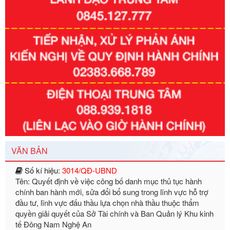
Số kí hiệu:
351/2025/NĐ-CP
Tên: Nghị định số 351/2025/NĐ-CP của Chính phủ: Quy
định chuẩn nghèo đa chiều quốc gia giai đoạn 2026 - 2030
Ngày ban hành: 29/12/2026
Số kí hiệu:
3014/QĐ-UBND
VĂN BẢN
Tên: Quyết định về việc công bố danh mục thủ tục hành
chính ban hành mới, sửa đổi bổ sung trong lĩnh vực hỗ trợ
đầu tư, lĩnh vực đấu thầu lựa chọn nhà thầu thuộc thẩm
quyền giải quyết của Sở Tài chính và Ban Quản lý Khu kinh
tế Đông Nam Nghệ An
Ngày ban hành: 23/09/2026
Số kí hiệu:
292/2026/NĐ-CP