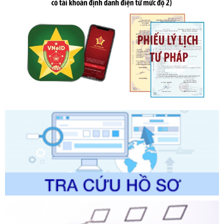
Ngày ban hành: 20/07/2026
Số kí hiệu:
2303/QĐ-UBND
Tên: Quyết định công bố Danh mục thủ tục hành chính mới
ban hành, được sửa đổi, bổ sung, bị bãi bỏ và phê duyệt
Quy trình nội bộ, quy trình điện tử giải quyết thủ tục hành
chính trong một số lĩnh vực thuộc phạm vi chức năng quản
lý của Sở Văn hóa, Thể tha
Ngày ban hành: 01/06/2026
Số kí hiệu:
2304/QĐ-UBND
Tên: Quyết định công bố Danh mục thủ tục hành chính
được sửa đổi, bổ sung và phê duyệt Quy trình nội bộ, quy
trình điện tử giải quyết thủ tục hành chính trong lĩnh vực Du
lịch thuộc phạm vi chức năng quản lý của Sở Văn hóa, Thể
thao và Du lịch
Ngày ban hành: 01/06/2026
Số kí hiệu:
2310/QĐ-UBND
Tên: Về việc công bố Danh mục thủ tục hành chính sửa
đổi, bổ sung và phê duyệt Quy trình nội bộ, quy trình điện tử
trong giải quyết thủtục hành chính lĩnh vực biến đổi khí hậu
thuộc phạm vi giải quyết của Sở Nông nghiệp và Môi