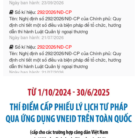
Tên: Nghị định số 292/2026/NĐ-CP của Chính phủ: Quy
định chi tiết một số điều và biện pháp để tổ chức, hướng
dẫn thi hành Luật Quản lý ngoại thương
Ngày ban hành: 21/07/2026
Số kí hiệu:
292/2026/NĐ-CP
Tên: Nghị định số 292/2026/NĐ-CP của Chính phủ: Quy
định chi tiết một số điều và biện pháp để tổ chức, hướng
dẫn thi hành Luật Quản lý ngoại thương
Ngày ban hành: 21/07/2026
Số kí hiệu:
105/2026/TT-BTC
Tên: Thông tư số 105/2026/TT-BTC của Bộ Tài chính: Bãi
bỏ Thông tư số 87/2019/TT- BТC ngày 19 tháng 12 năm
2019 của Bộ trưởng Bộ Tài chính hướng dẫn thực hiện xử
phạt vi phạm hành chính trong lĩnh vực kho bạc nhà nước
Ngày ban hành: 21/07/2026
Số kí hiệu:
291/2026/NĐ-CP
Tên: Nghị định số 291/2026/NĐ-CP của Chính phủ: Sửa
đổi, bổ sung một số điều của Nghị định số 125/2020/NĐ-СР
ngày 19 tháng 10 năm 2020 của Chính phủ quy định xử
phạt vi phạm hành chính về thuế, hóa đơn được sửa đổi, bổ
sung bởi Nghị định số 102/2021/NĐ-CP