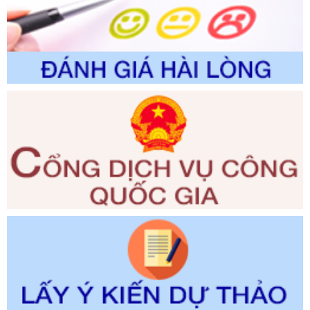
Ngày ban hành: 01/06/2026
Số kí hiệu:
2300/QĐ-UBND
Tên: V/v công bố danh mục thủ tục hành chính được sửa
đổi, bổ sung và phê duyệt quy trình nội bộ, quy trình điện tử
giải quyết thủ tục hành chính trong lĩnh vực Luật sư thuộc
phạm vi chức năng quản lý của Sở Tư pháp
Ngày ban hành: 01/06/2026
Số kí hiệu:
351/2025/NĐ-CP
Tên: Nghị định số 351/2025/NĐ-CP của Chính phủ: Quy
định chuẩn nghèo đa chiều quốc gia giai đoạn 2026 - 2030
Ngày ban hành: 29/12/2026
Số kí hiệu:
3014/QĐ-UBND
Tên: Quyết định về việc công bố danh mục thủ tục hành
chính ban hành mới, sửa đổi bổ sung trong lĩnh vực hỗ trợ
đầu tư, lĩnh vực đấu thầu lựa chọn nhà thầu thuộc thẩm
quyền giải quyết của Sở Tài chính và Ban Quản lý Khu kinh
tế Đông Nam Nghệ An
Ngày ban hành: 23/09/2026
Số kí hiệu:
292/2026/NĐ-CP