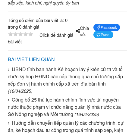
sắp xếp
,
kinh phí
,
nghị quyết
,
ủy ban
Tổng số điểm của bài viết là: 0
trong 0 đánh giá
Chia
Facebook
sẻ:
Click để đánh giá
Tweet
bài viết
BÀI VIẾT LIÊN QUAN
UBND tỉnh ban hành Kế hoạch lấy ý kiến cử tri và tổ
chức kỳ họp HĐND các cấp thông qua chủ trương sắp
xếp đơn vị hành chính cấp xã trên địa bàn tỉnh
(16/04/2025)
Công bố 25 thủ tục hành chính lĩnh vực tài nguyên
nước thuộc phạm vi chức năng quản lý nhà nước của
Sở Nông nghiệp và Môi trường
(16/04/2025)
Hướng dẫn chuyển tiếp quản lý các chương trình, dự
án, kế hoạch đầu tư công trong quá trình sắp xếp, kiện