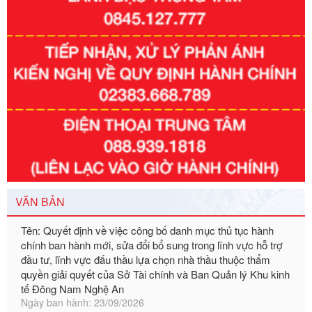
Số kí hiệu:
351/2025/NĐ-CP
Tên: Nghị định số 351/2025/NĐ-CP của Chính phủ: Quy
định chuẩn nghèo đa chiều quốc gia giai đoạn 2026 - 2030
Ngày ban hành: 29/12/2026
Số kí hiệu:
3014/QĐ-UBND
Tên: Quyết định về việc công bố danh mục thủ tục hành
VĂN BẢN
chính ban hành mới, sửa đổi bổ sung trong lĩnh vực hỗ trợ
đầu tư, lĩnh vực đấu thầu lựa chọn nhà thầu thuộc thẩm
quyền giải quyết của Sở Tài chính và Ban Quản lý Khu kinh
tế Đông Nam Nghệ An
Ngày ban hành: 23/09/2026
Số kí hiệu:
292/2026/NĐ-CP
Tên: Nghị định số 292/2026/NĐ-CP của Chính phủ: Quy
định chi tiết một số điều và biện pháp để tổ chức, hướng