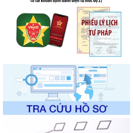
Số kí hiệu:
2303/QĐ-UBND
Tên: Quyết định công bố Danh mục thủ tục hành chính mới
ban hành, được sửa đổi, bổ sung, bị bãi bỏ và phê duyệt
Quy trình nội bộ, quy trình điện tử giải quyết thủ tục hành
chính trong một số lĩnh vực thuộc phạm vi chức năng quản
lý của Sở Văn hóa, Thể tha
Ngày ban hành: 01/06/2026
Số kí hiệu:
2304/QĐ-UBND
Tên: Quyết định công bố Danh mục thủ tục hành chính
được sửa đổi, bổ sung và phê duyệt Quy trình nội bộ, quy
trình điện tử giải quyết thủ tục hành chính trong lĩnh vực Du
lịch thuộc phạm vi chức năng quản lý của Sở Văn hóa, Thể
thao và Du lịch
Ngày ban hành: 01/06/2026
Số kí hiệu:
2310/QĐ-UBND
Tên: Về việc công bố Danh mục thủ tục hành chính sửa
đổi, bổ sung và phê duyệt Quy trình nội bộ, quy trình điện tử
trong giải quyết thủtục hành chính lĩnh vực biến đổi khí hậu
thuộc phạm vi giải quyết của Sở Nông nghiệp và Môi
trường