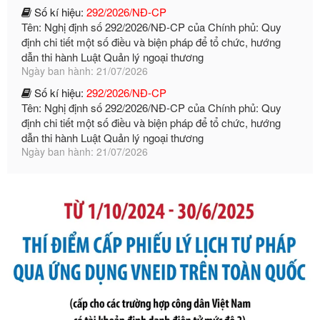
dẫn thi hành Luật Quản lý ngoại thương
Ngày ban hành: 21/07/2026
Số kí hiệu:
292/2026/NĐ-CP
Tên: Nghị định số 292/2026/NĐ-CP của Chính phủ: Quy
định chi tiết một số điều và biện pháp để tổ chức, hướng
dẫn thi hành Luật Quản lý ngoại thương
Ngày ban hành: 21/07/2026
Số kí hiệu:
105/2026/TT-BTC
Tên: Thông tư số 105/2026/TT-BTC của Bộ Tài chính: Bãi
bỏ Thông tư số 87/2019/TT- BТC ngày 19 tháng 12 năm
2019 của Bộ trưởng Bộ Tài chính hướng dẫn thực hiện xử
phạt vi phạm hành chính trong lĩnh vực kho bạc nhà nước
Ngày ban hành: 21/07/2026
Số kí hiệu:
291/2026/NĐ-CP
Tên: Nghị định số 291/2026/NĐ-CP của Chính phủ: Sửa
đổi, bổ sung một số điều của Nghị định số 125/2020/NĐ-СР
ngày 19 tháng 10 năm 2020 của Chính phủ quy định xử
phạt vi phạm hành chính về thuế, hóa đơn được sửa đổi, bổ
sung bởi Nghị định số 102/2021/NĐ-CP
Ngày ban hành: 20/07/2026