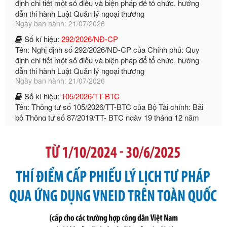
Tên: Nghị định số 292/2026/NĐ-CP của Chính phủ: Quy
định chi tiết một số điều và biện pháp để tổ chức, hướng
dẫn thi hành Luật Quản lý ngoại thương
Ngày ban hành: 21/07/2026
Số kí hiệu:
105/2026/TT-BTC
Tên: Thông tư số 105/2026/TT-BTC của Bộ Tài chính: Bãi
bỏ Thông tư số 87/2019/TT- BТC ngày 19 tháng 12 năm
2019 của Bộ trưởng Bộ Tài chính hướng dẫn thực hiện xử
phạt vi phạm hành chính trong lĩnh vực kho bạc nhà nước
Ngày ban hành: 21/07/2026
Số kí hiệu:
291/2026/NĐ-CP
Tên: Nghị định số 291/2026/NĐ-CP của Chính phủ: Sửa
đổi, bổ sung một số điều của Nghị định số 125/2020/NĐ-СР
ngày 19 tháng 10 năm 2020 của Chính phủ quy định xử
phạt vi phạm hành chính về thuế, hóa đơn được sửa đổi, bổ
sung bởi Nghị định số 102/2021/NĐ-CP
Ngày ban hành: 20/07/2026
Số kí hiệu:
2303/QĐ-UBND
Tên: Quyết định công bố Danh mục thủ tục hành chính mới
ban hành, được sửa đổi, bổ sung, bị bãi bỏ và phê duyệt