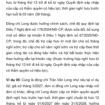
hưu từ tháng thứ 13 trở đi kể từ ngày Quyết định sáp nhập
của cấp có thẩm quyền có hiệu lực; thời gian nghỉ hưu trước
hạn tuổi là 03 năm (36 tháng).
Đồng chí Long được hưởng chính sách, chế độ quy định tại
Điều 7 Nghị định số 178/2024/NĐ-CP, được sửa đổi, bổ sung
một số điểm tại khoản 6 Điều 1 Nghị định số 67/2025/NĐ-
CP; trong đó, chế độ trợ cấp hưu trí một lần cho số tháng
nghỉ sớm; trợ cấp cho số năm nghỉ sớm và trợ cấp theo thời
gian công tác có đóng bảo hiểm xã hội bắt buộc thực hiện
theo hướng dẫn tại khoản này (thuộc trường hợp nghỉ hưu từ
tháng thứ 13 trở đi kể từ ngày Quyết định sáp nhập của cấp
có thẩm quyền có hiệu lực).
Ví dụ 05
: Cùng là đồng chí Trần Văn Long như nêu tại ví dụ
02; giả sử tháng 3/2027, đơn vị đồng chí Long sáp nhập với
đơn vị khác; đồng chí Long được cấp có thẩm quyền quyết
định nghỉ hưu trước hạn tuổi, thời gian nghỉ chuẩn bị hưu 12
tháng, kể từ ngày 01/6/2027 đến ngày 31/5/2028, hưởng