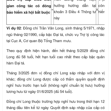
hưởng hướng dẫn tại
công t
gian công tác có đóng
=
x
khoản 3 Điều 4 Thông tư
hiểm xã
bảo hiểm xã hội bắt buộc
này
Ví dụ 02
: Đồng chí Trần Văn Long, sinh tháng 5/1971, nhập
ngũ tháng 02/1990, cấp bậc Đại tá, chức vụ Trợ lý công tác
tại Cục A, Cơ quan Bộ Tổng Tham mưu.
Theo quy định hiện hành, đến hết tháng 5/2029 đồng chí
Long đủ 58 tuổi, hết hạn tuổi cao nhất theo cấp bậc quân
hàm Đại tá.
Tháng 3/2025 đơn vị đồng chí Long sáp nhập với đơn vị
khác; đồng chí Long được cấp có thẩm quyền quyết định
nghỉ hưu trước hạn tuổi (không nghỉ chuẩn bị hưu) hưởng
lương hưu từ ngày 01/6/2025 (đủ 54 tuổi).
Đồng chí Long thuộc trường hợp nghỉ hưu trong thời hạn 12
tháng đầu tiên kể từ ngày Quyết định sáp nhập của cấp có