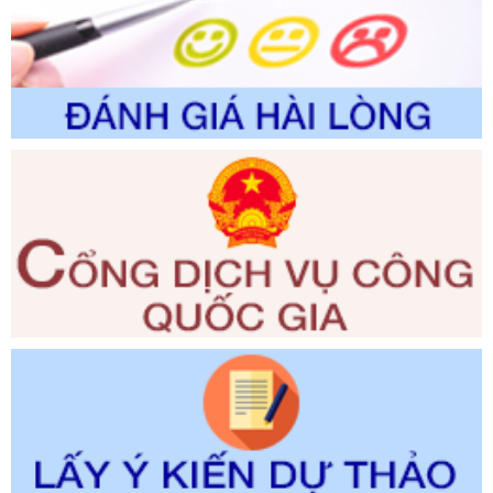
đổi, bổ sung và phê duyệt quy trình nội bộ, quy trình điện tử
giải quyết thủ tục hành chính trong lĩnh vực Luật sư thuộc
phạm vi chức năng quản lý của Sở Tư pháp
Ngày ban hành: 01/06/2026
Số kí hiệu:
351/2025/NĐ-CP
Tên: Nghị định số 351/2025/NĐ-CP của Chính phủ: Quy
định chuẩn nghèo đa chiều quốc gia giai đoạn 2026 - 2030
Ngày ban hành: 29/12/2026
Số kí hiệu:
3014/QĐ-UBND
Tên: Quyết định về việc công bố danh mục thủ tục hành
chính ban hành mới, sửa đổi bổ sung trong lĩnh vực hỗ trợ
đầu tư, lĩnh vực đấu thầu lựa chọn nhà thầu thuộc thẩm
quyền giải quyết của Sở Tài chính và Ban Quản lý Khu kinh
tế Đông Nam Nghệ An
Ngày ban hành: 23/09/2026
Số kí hiệu:
292/2026/NĐ-CP
Tên: Nghị định số 292/2026/NĐ-CP của Chính phủ: Quy
định chi tiết một số điều và biện pháp để tổ chức, hướng
dẫn thi hành Luật Quản lý ngoại thương
Ngày ban hành: 21/07/2026