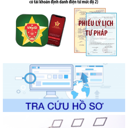
Quy trình nội bộ, quy trình điện tử giải quyết thủ tục hành
chính trong một số lĩnh vực thuộc phạm vi chức năng quản
lý của Sở Văn hóa, Thể tha
Ngày ban hành: 01/06/2026
Số kí hiệu:
2304/QĐ-UBND
Tên: Quyết định công bố Danh mục thủ tục hành chính
được sửa đổi, bổ sung và phê duyệt Quy trình nội bộ, quy
trình điện tử giải quyết thủ tục hành chính trong lĩnh vực Du
lịch thuộc phạm vi chức năng quản lý của Sở Văn hóa, Thể
thao và Du lịch
Ngày ban hành: 01/06/2026
Số kí hiệu:
2310/QĐ-UBND
Tên: Về việc công bố Danh mục thủ tục hành chính sửa
đổi, bổ sung và phê duyệt Quy trình nội bộ, quy trình điện tử
trong giải quyết thủtục hành chính lĩnh vực biến đổi khí hậu
thuộc phạm vi giải quyết của Sở Nông nghiệp và Môi
trường
Ngày ban hành: 01/06/2026
Số kí hiệu:
2300/QĐ-UBND
Tên: V/v công bố danh mục thủ tục hành chính được sửa