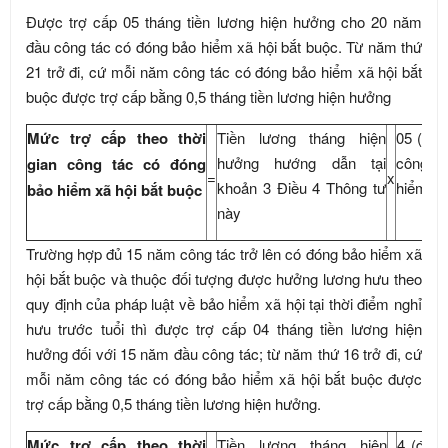
Được trợ cấp 05 tháng tiền lương hiện hưởng cho 20 năm
đầu công tác có đóng bảo hiểm xã hội bắt buộc. Từ năm thứ
21 trở đi, cứ mỗi năm công tác có đóng bảo hiểm xã hội bắt
buộc được trợ cấp bằng 0,5 tháng tiền lương hiện hưởng
Mức trợ cấp theo thời
Tiền lương tháng hiện
05 (đối
hưởng hướng dẫn tại
công t
gian công tác có đóng
=
x
khoản 3 Điều 4 Thông tư
hiểm xã
bảo hiểm xã hội bắt buộc
này
Trường hợp đủ 15 năm công tác trở lên có đóng bảo hiểm xã
hội bắt buộc và thuộc đối tượng được hưởng lương hưu theo
quy định của pháp luật về bảo hiểm xã hội tại thời điểm nghỉ
hưu trước tuổi thì được trợ cấp 04 tháng tiền lương hiện
hưởng đối với 15 năm đầu công tác; từ năm thứ 16 trở đi, cứ
mỗi năm công tác có đóng bảo hiểm xã hội bắt buộc được
trợ cấp bằng 0,5 tháng tiền lương hiện hưởng.
Mức trợ cấp theo thời
Tiền lương tháng hiện
4 (đối 