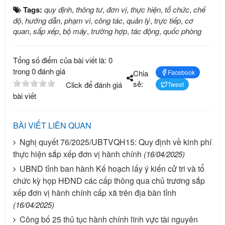
Tags:
quy định
,
thông tư
,
đơn vị
,
thực hiện
,
tổ chức
,
chế
độ
,
hướng dẫn
,
phạm vi
,
công tác
,
quản lý
,
trực tiếp
,
cơ
quan
,
sắp xếp
,
bộ máy
,
trường hợp
,
tác động
,
quốc phòng
Tổng số điểm của bài viết là: 0
trong 0 đánh giá
Chia
Facebook
sẻ:
Click để đánh giá
Tweet
bài viết
BÀI VIẾT LIÊN QUAN
Nghị quyết 76/2025/UBTVQH15: Quy định về kinh phí
thực hiện sắp xếp đơn vị hành chính
(16/04/2025)
UBND tỉnh ban hành Kế hoạch lấy ý kiến cử tri và tổ
chức kỳ họp HĐND các cấp thông qua chủ trương sắp
xếp đơn vị hành chính cấp xã trên địa bàn tỉnh
(16/04/2025)
Công bố 25 thủ tục hành chính lĩnh vực tài nguyên