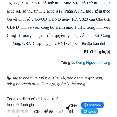
16, 17, 19 Mục VII, số thứ tự 1 Mục VIII, số thứ tự 1, 2, 3
Mục XI, số thứ tự 1, 2 Mục XIV Phần A Phụ lục I kèm theo
Quyết định số 2455/QĐ-UBND ngày 10/8/2023 của Chủ tịch
UBND tỉnh về việc công bố Danh mục TTHC trong lĩnh vực
Công Thương thuộc thẩm quyền giải quyết của Sở Công
Thương, UBND cấp huyện, UBND cấp xã trên địa bàn tỉnh.
PT (Tổng hợp)
Tác giả:
Dung Nguyen Trong
Tags:
phạm vi
,
thủ tục
,
sửa đổi
,
ban hành
,
quyết định
,
công bố
,
danh mục
,
lĩnh vực
,
quản lý
,
bổ sung
Tổng số điểm của bài viết là: 0
trong 0 đánh giá
Chia
Facebook
sẻ:
Click để đánh giá
Tweet