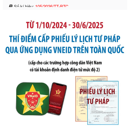
2019 của Bộ trưởng Bộ Tài chính hướng dẫn thực hiện xử
phạt vi phạm hành chính trong lĩnh vực kho bạc nhà nước
Ngày ban hành: 21/07/2026
Số kí hiệu:
291/2026/NĐ-CP
Tên: Nghị định số 291/2026/NĐ-CP của Chính phủ: Sửa
đổi, bổ sung một số điều của Nghị định số 125/2020/NĐ-СР
ngày 19 tháng 10 năm 2020 của Chính phủ quy định xử
phạt vi phạm hành chính về thuế, hóa đơn được sửa đổi, bổ
sung bởi Nghị định số 102/2021/NĐ-CP
Ngày ban hành: 20/07/2026
Số kí hiệu:
2303/QĐ-UBND
Tên: Quyết định công bố Danh mục thủ tục hành chính mới
ban hành, được sửa đổi, bổ sung, bị bãi bỏ và phê duyệt
Quy trình nội bộ, quy trình điện tử giải quyết thủ tục hành
chính trong một số lĩnh vực thuộc phạm vi chức năng quản
lý của Sở Văn hóa, Thể tha
Ngày ban hành: 01/06/2026
Số kí hiệu:
2304/QĐ-UBND
Tên: Quyết định công bố Danh mục thủ tục hành chính
được sửa đổi, bổ sung và phê duyệt Quy trình nội bộ, quy