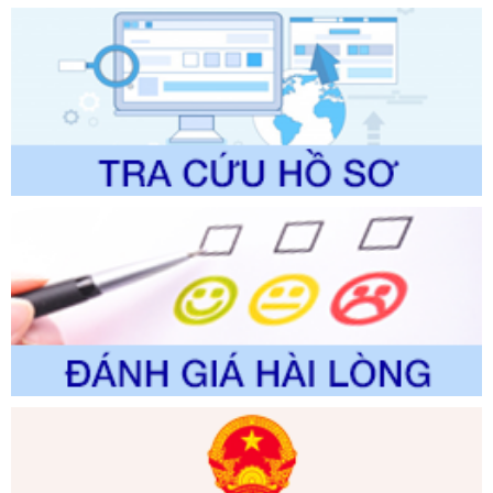
trình điện tử giải quyết thủ tục hành chính trong lĩnh vực Du
lịch thuộc phạm vi chức năng quản lý của Sở Văn hóa, Thể
thao và Du lịch
Ngày ban hành: 01/06/2026
Số kí hiệu:
2310/QĐ-UBND
Tên: Về việc công bố Danh mục thủ tục hành chính sửa
đổi, bổ sung và phê duyệt Quy trình nội bộ, quy trình điện tử
trong giải quyết thủtục hành chính lĩnh vực biến đổi khí hậu
thuộc phạm vi giải quyết của Sở Nông nghiệp và Môi
trường
Ngày ban hành: 01/06/2026
Số kí hiệu:
2300/QĐ-UBND
Tên: V/v công bố danh mục thủ tục hành chính được sửa
đổi, bổ sung và phê duyệt quy trình nội bộ, quy trình điện tử
giải quyết thủ tục hành chính trong lĩnh vực Luật sư thuộc
phạm vi chức năng quản lý của Sở Tư pháp
Ngày ban hành: 01/06/2026
Số kí hiệu:
351/2025/NĐ-CP
Tên: Nghị định số 351/2025/NĐ-CP của Chính phủ: Quy