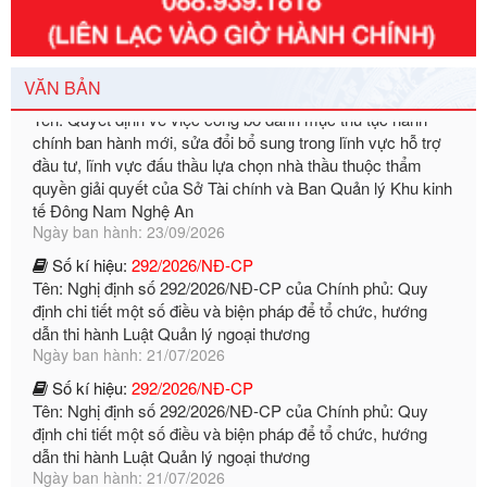
Số kí hiệu:
3014/QĐ-UBND
Tên: Quyết định về việc công bố danh mục thủ tục hành
chính ban hành mới, sửa đổi bổ sung trong lĩnh vực hỗ trợ
VĂN BẢN
đầu tư, lĩnh vực đấu thầu lựa chọn nhà thầu thuộc thẩm
quyền giải quyết của Sở Tài chính và Ban Quản lý Khu kinh
tế Đông Nam Nghệ An
Ngày ban hành: 23/09/2026
Số kí hiệu:
292/2026/NĐ-CP
Tên: Nghị định số 292/2026/NĐ-CP của Chính phủ: Quy
định chi tiết một số điều và biện pháp để tổ chức, hướng
dẫn thi hành Luật Quản lý ngoại thương
Ngày ban hành: 21/07/2026
Số kí hiệu:
292/2026/NĐ-CP
Tên: Nghị định số 292/2026/NĐ-CP của Chính phủ: Quy
định chi tiết một số điều và biện pháp để tổ chức, hướng
dẫn thi hành Luật Quản lý ngoại thương
Ngày ban hành: 21/07/2026
Số kí hiệu:
105/2026/TT-BTC
Tên: Thông tư số 105/2026/TT-BTC của Bộ Tài chính: Bãi
bỏ Thông tư số 87/2019/TT- BТC ngày 19 tháng 12 năm