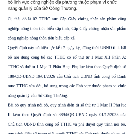
bỏ lĩnh vực công nghiệp địa phương thuộc phạm vi chức
năng quản lý của Sở Công Thương.
Cụ thể, đó là 02 TTHC sau: Cấp Giấy chứng nhận sản phẩm công
nghiệp nông thôn tiêu biểu cấp tỉnh; Cấp Giấy chứng nhận sản phẩm
công nghiệp nông thôn tiêu biểu cấp xã.
Quyết định này có hiệu lực kể từ ngày ký; đồng thời UBND tỉnh bãi
bỏ nội dung công bố các TTHC có số thứ tự 1 Mục XII Phần A;
TTHC số thứ tự 1 Mục II Phần B tại Phụ lục kèm theo Quyết định số
180/QĐ-UBND 19/01/2026 của Chủ tịch UBND tỉnh công bố Danh
mục TTHC sửa đổi, bổ sung trong các lĩnh vực thuộc phạm vi chức
năng quản lý của Sở Công Thương.
Bãi bỏ quy trình nội bộ, quy trình điện tử số thứ tự 1 Mục II Phụ lục
II kèm theo Quyết định số 3894/QĐ-UBND ngày 01/12/2025 của
Chủ tịch UBND tỉnh công bố TTHC và phê duyệt quy trình nội bộ,
quy trình điện tử trong giải quyết TTHC các lĩnh vực thuộc phạm vi,