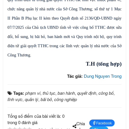
chức năng quản lý nhà nước của Sở Công Thương; số thứ tự 1 Mục
II Phần B Phụ lục II kèm theo Quyết định số 2136/QĐ-UBND ngày
07/7/2025 của Chủ tịch UBND tỉnh về việc công bố TTHC được sửa
đổi, bổ sung, bị bãi bỏ, ban hành mới và Quy trình nội bộ, quy trình
điện tử giải quyết TTHC trong các lĩnh vực quản lý nhà nước của Sở
Công Thương.
T.H (tổng hợp)
Tác giả:
Dung Nguyen Trong
Tags:
phạm vi
,
thủ tục
,
ban hành
,
quyết định
,
công bố
,
lĩnh vực
,
quản lý
,
bãi bỏ
,
công nghiệp
Tổng số điểm của bài viết là: 0
trong 0 đánh giá
Chia
Facebook