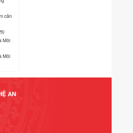
ng
phạm vi chức năng quản lý của Sở
Tư pháp
àm căn
Ngày ban hành: 01/06/2026
Số kí hiệu:
351/2025/NĐ-CP
25)
Tên: Nghị định số 351/2025/NĐ-CP
à Môi
của Chính phủ: Quy định chuẩn
nghèo đa chiều quốc gia giai đoạn
2026 - 2030
à Môi
Ngày ban hành: 29/12/2026
Số kí hiệu:
3014/QĐ-UBND
Tên: Quyết định về việc công bố
danh mục thủ tục hành chính ban
hành mới, sửa đổi bổ sung trong lĩnh
vực hỗ trợ đầu tư, lĩnh vực đấu thầu
HỆ AN
lựa chọn nhà thầu thuộc thẩm quyền
giải quyết của Sở Tài chính và Ban
Quản lý Khu kinh tế Đông Nam
Nghệ An
Ngày ban hành: 23/09/2026
Số kí hiệu:
292/2026/NĐ-CP