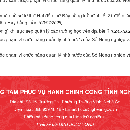
 thủy sản thuộc phạm vi chức năng quản lý nhà nước của Sở Nô
p nhận hồ sơ từ thứ Hai đến thứ Bảy hằng tuầnChi tiết 21 điểm l
 thứ Bảy hằng tuần
(03/07/2025)
ì khi trực tiếp quản lý các trường học trên địa bàn?
(02/07/20
huộc phạm vi chức năng quản lý nhà nước của Sở Nông nghiệp v
huộc phạm vi chức năng quản lý nhà nước của Sở Nông nghiệp v
G TÂM PHỤC VỤ HÀNH CHÍNH CÔNG TỈNH NG
Địa chỉ: Số 16, Trường Thi, Phường Trường Vinh, Nghệ An
Điện thoại: 088.939.18.18 - Email:
hcc@nghean.gov.vn
Phiên bản đang trong quá trình thử nghiệm.
Thiết kế bởi
BCB SOLUTIONS