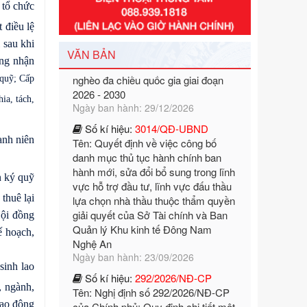
Tên: Nghị định số 351/2025/NĐ-CP
 tổ chức
của Chính phủ: Quy định chuẩn
 điều lệ
nghèo đa chiều quốc gia giai đoạn
 sau khi
2026 - 2030
VĂN BẢN
ông nhận
Ngày ban hành: 29/12/2026
 quỹ; Cấp
Số kí hiệu:
3014/QĐ-UBND
Tên: Quyết định về việc công bố
ia, tách,
danh mục thủ tục hành chính ban
hành mới, sửa đổi bổ sung trong lĩnh
anh niên
vực hỗ trợ đầu tư, lĩnh vực đấu thầu
lựa chọn nhà thầu thuộc thẩm quyền
giải quyết của Sở Tài chính và Ban
n ký quỹ
Quản lý Khu kinh tế Đông Nam
thuê lại
Nghệ An
Ngày ban hành: 23/09/2026
Hội đồng
ế hoạch,
Số kí hiệu:
292/2026/NĐ-CP
Tên: Nghị định số 292/2026/NĐ-CP
của Chính phủ: Quy định chi tiết một
sinh lao
số điều và biện pháp để tổ chức,
, ngành,
hướng dẫn thi hành Luật Quản lý
lao động
ngoại thương