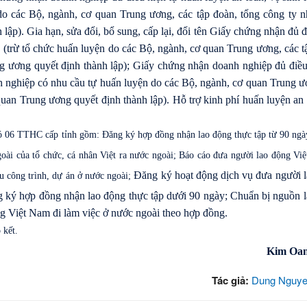
do các Bộ, ngành, cơ quan Trung ương, các tập đoàn, tổng công ty 
ập). Gia hạn, sửa đổi, bổ sung, cấp lại, đổi tên Giấy chứng nhận đủ đ
 (trừ tổ chức huấn luyện do các Bộ, ngành, cơ quan Trung ương, các t
g ương quyết định thành lập); Giấy chứng nhận doanh nghiệp đủ điều
nh nghiệp có nhu cầu tự huấn luyện do các Bộ, ngành, cơ quan Trung ư
uan Trung ương quyết định thành lập). Hỗ trợ kinh phí huấn luyện an 
 06 TTHC cấp tỉnh gồm: Đăng ký hợp đồng nhận lao động thực tập từ 90 ngày
oài của tổ chức, cá nhân Việt ra nước ngoài; Báo cáo đưa người lao động Vi
Đăng ký hoạt động dịch vụ đưa người 
u công trình, dự án ở nước ngoài;
g ký hợp đồng nhận lao động thực tập dưới 90 ngày; Chuẩn bị nguồn 
g Việt Nam đi làm việc ở nước ngoài theo hợp đồng.
 kết.
Kim Oan
Tác giả:
Dung Nguye