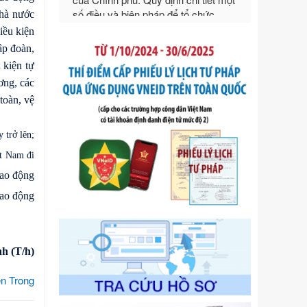
Ngày ban hành: 21/07/2026
nhà nước
iều kiện
Số kí hiệu:
292/2026/NĐ-CP
Tên: Nghị định số 292/2026/NĐ-CP
ập đoàn,
của Chính phủ: Quy định chi tiết một
 kiện tự
số điều và biện pháp để tổ chức,
ơng, các
hướng dẫn thi hành Luật Quản lý
toàn, vệ
ngoại thương
Ngày ban hành: 21/07/2026
 trở lên;
Số kí hiệu:
105/2026/TT-BTC
Tên: Thông tư số 105/2026/TT-BTC
ệt Nam đi
của Bộ Tài chính: Bãi bỏ Thông tư số
lao động
87/2019/TT- BТC ngày 19 tháng 12
năm 2019 của Bộ trưởng Bộ Tài
lao động
chính hướng dẫn thực hiện xử phạt
vi phạm hành chính trong lĩnh vực
kho bạc nhà nước
h (T/h
)
Ngày ban hành: 21/07/2026
Số kí hiệu:
291/2026/NĐ-CP
n Trong
Tên: Nghị định số 291/2026/NĐ-CP
của Chính phủ: Sửa đổi, bổ sung