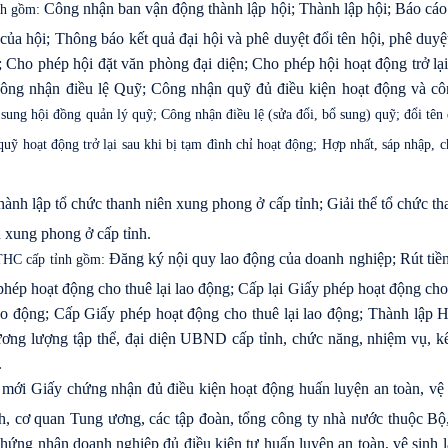
Công nhận ban vận động thành lập hội; Thành lập hội; Báo cáo
nh gồm:
 của hội; Thông báo kết quả đại hội và phê duyệt đổi tên hội, phê duyệt
hể; Cho phép hội đặt văn phòng đại diện; Cho phép hội hoạt động trở lại
 công nhận điều lệ Quỹ; Công nhận quỹ đủ điều kiện hoạt động và c
 sung hội đồng quản lý quỹ; Công nhận điều lệ (sửa đổi, bổ sung) quỹ; đổi tên
uỹ hoạt động trở lại sau khi bị tạm đình chỉ hoạt động; Hợp nhất, sáp nhập, ch
ành lập tổ chức thanh niên xung phong ở cấp tỉnh; Giải thể tổ chức th
 xung phong ở cấp tỉnh.
Đăng ký nội quy lao động của doanh nghiệp; Rút tiề
TTHC cấp tỉnh gồm:
hép hoạt động cho thuê lại lao động; Cấp lại Giấy phép hoạt động cho 
ao động; Cấp Giấy phép hoạt động cho thuê lại lao động; Thành lập 
ương lượng tập thể, đại diện UBND cấp tỉnh, chức năng, nhiệm vụ, k
.
mới Giấy chứng nhận đủ điều kiện hoạt động huấn luyện an toàn, vệ 
h, cơ quan Tung ương, các tập đoàn, tổng công ty nhà nước thuộc Bộ
hứng nhận doanh nghiệp đủ điều kiện tự huấn luyện an toàn, vệ sinh 