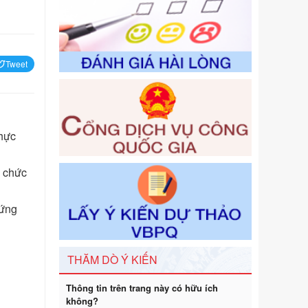
một số điều của Nghị định số
125/2020/NĐ-СР ngày 19 tháng 10
năm 2020 của Chính phủ quy định
xử phạt vi phạm hành chính về thuế,
Tweet
hóa đơn được sửa đổi, bổ sung bởi
Nghị định số 102/2021/NĐ-CP
Ngày ban hành: 20/07/2026
Số kí hiệu:
2303/QĐ-UBND
Tên: Quyết định công bố Danh mục
thực
thủ tục hành chính mới ban hành,
được sửa đổi, bổ sung, bị bãi bỏ và
ổ chức
phê duyệt Quy trình nội bộ, quy trình
điện tử giải quyết thủ tục hành chính
trong một số lĩnh vực thuộc phạm vi
hứng
chức năng quản lý của Sở Văn hóa,
Thể tha
Ngày ban hành: 01/06/2026
THĂM DÒ Ý KIẾN
Số kí hiệu:
2304/QĐ-UBND
Tên: Quyết định công bố Danh mục
Thông tin trên trang này có hữu ích
thủ tục hành chính được sửa đổi, bổ
không?