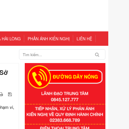
 HÀI LÒNG
PHẢN ÁNH KIẾN NGHỊ
LIÊN HỆ
 Sở
hạm vi,
Số kí hiệu:
351/2025/NĐ-CP