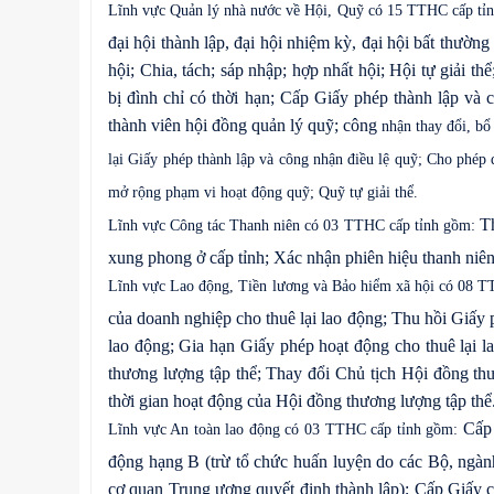
Lĩnh vực Quản lý nhà nước về Hội, Quỹ có 15 TTHC cấp tỉ
đại hội thành lập, đại hội nhiệm kỳ, đại hội bất thường
hội; Chia, tách; sáp nhập; hợp nhất hội; Hội tự giải t
bị đình chỉ có thời hạn; Cấp Giấy phép thành lập và
thành viên hội đồng quản lý quỹ; công
nhận thay đổi, bổ
lại Giấy phép thành lập và công nhận điều lệ quỹ; Cho phép q
mở rộng phạm vi hoạt động quỹ; Quỹ tự giải thể.
Th
Lĩnh vực Công tác Thanh niên có 03 TTHC cấp tỉnh gồm:
xung phong ở cấp tỉnh; Xác nhận phiên hiệu thanh niên
Lĩnh vực Lao động, Tiền lương và Bảo hiểm xã hội có 08 
của doanh nghiệp cho thuê lại lao động; Thu hồi Giấy p
lao động; Gia hạn Giấy phép hoạt động cho thuê lại l
thương lượng tập thể; Thay đổi Chủ tịch Hội đồng th
thời gian hoạt động của Hội đồng thương lượng tập thể
Cấp 
Lĩnh vực An toàn lao động có 03 TTHC cấp tỉnh gồm:
động hạng B (trừ tổ chức huấn luyện do các Bộ, ngàn
cơ quan Trung ương quyết định thành lập); Cấp Giấy c