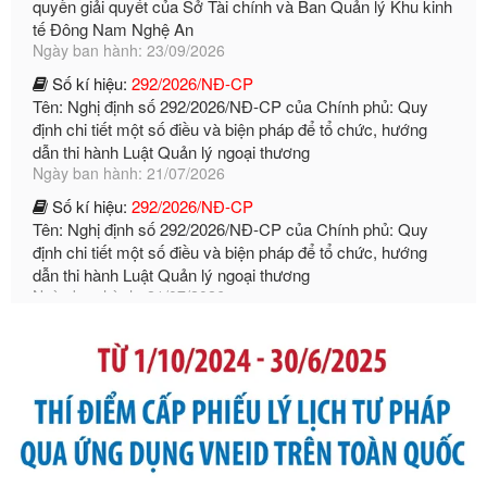
Số kí hiệu:
292/2026/NĐ-CP
Tên: Nghị định số 292/2026/NĐ-CP của Chính phủ: Quy
định chi tiết một số điều và biện pháp để tổ chức, hướng
dẫn thi hành Luật Quản lý ngoại thương
Ngày ban hành: 21/07/2026
Số kí hiệu:
292/2026/NĐ-CP
Tên: Nghị định số 292/2026/NĐ-CP của Chính phủ: Quy
định chi tiết một số điều và biện pháp để tổ chức, hướng
dẫn thi hành Luật Quản lý ngoại thương
Ngày ban hành: 21/07/2026
Số kí hiệu:
105/2026/TT-BTC
Tên: Thông tư số 105/2026/TT-BTC của Bộ Tài chính: Bãi
bỏ Thông tư số 87/2019/TT- BТC ngày 19 tháng 12 năm
2019 của Bộ trưởng Bộ Tài chính hướng dẫn thực hiện xử
phạt vi phạm hành chính trong lĩnh vực kho bạc nhà nước
Ngày ban hành: 21/07/2026
Số kí hiệu:
291/2026/NĐ-CP
Tên: Nghị định số 291/2026/NĐ-CP của Chính phủ: Sửa
đổi, bổ sung một số điều của Nghị định số 125/2020/NĐ-СР