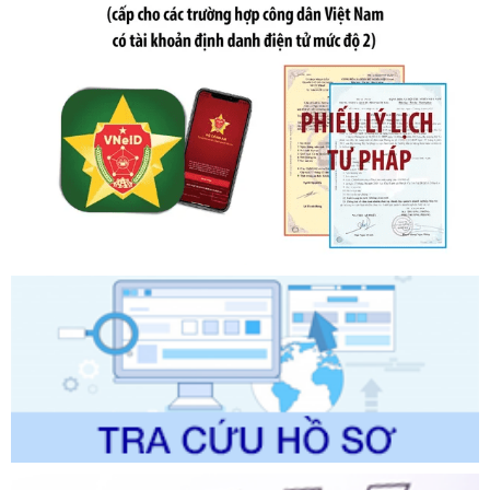
ngày 19 tháng 10 năm 2020 của Chính phủ quy định xử
phạt vi phạm hành chính về thuế, hóa đơn được sửa đổi, bổ
sung bởi Nghị định số 102/2021/NĐ-CP
Ngày ban hành: 20/07/2026
Số kí hiệu:
2303/QĐ-UBND
Tên: Quyết định công bố Danh mục thủ tục hành chính mới
ban hành, được sửa đổi, bổ sung, bị bãi bỏ và phê duyệt
Quy trình nội bộ, quy trình điện tử giải quyết thủ tục hành
chính trong một số lĩnh vực thuộc phạm vi chức năng quản
lý của Sở Văn hóa, Thể tha
Ngày ban hành: 01/06/2026
Số kí hiệu:
2304/QĐ-UBND
Tên: Quyết định công bố Danh mục thủ tục hành chính
được sửa đổi, bổ sung và phê duyệt Quy trình nội bộ, quy
trình điện tử giải quyết thủ tục hành chính trong lĩnh vực Du
lịch thuộc phạm vi chức năng quản lý của Sở Văn hóa, Thể
thao và Du lịch
Ngày ban hành: 01/06/2026
Số kí hiệu:
2310/QĐ-UBND
Tên: Về việc công bố Danh mục thủ tục hành chính sửa
đổi, bổ sung và phê duyệt Quy trình nội bộ, quy trình điện tử