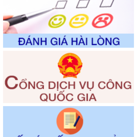
trong giải quyết thủtục hành chính lĩnh vực biến đổi khí hậu
thuộc phạm vi giải quyết của Sở Nông nghiệp và Môi
trường
Ngày ban hành: 01/06/2026
Số kí hiệu:
2300/QĐ-UBND
Tên: V/v công bố danh mục thủ tục hành chính được sửa
đổi, bổ sung và phê duyệt quy trình nội bộ, quy trình điện tử
giải quyết thủ tục hành chính trong lĩnh vực Luật sư thuộc
phạm vi chức năng quản lý của Sở Tư pháp
Ngày ban hành: 01/06/2026
Số kí hiệu:
351/2025/NĐ-CP
Tên: Nghị định số 351/2025/NĐ-CP của Chính phủ: Quy
định chuẩn nghèo đa chiều quốc gia giai đoạn 2026 - 2030
Ngày ban hành: 29/12/2026
Số kí hiệu:
3014/QĐ-UBND
Tên: Quyết định về việc công bố danh mục thủ tục hành
chính ban hành mới, sửa đổi bổ sung trong lĩnh vực hỗ trợ
đầu tư, lĩnh vực đấu thầu lựa chọn nhà thầu thuộc thẩm
quyền giải quyết của Sở Tài chính và Ban Quản lý Khu kinh