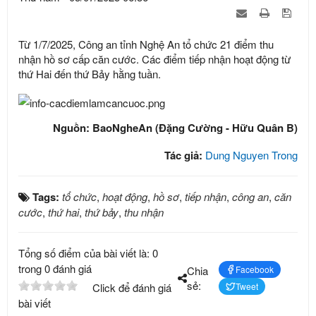
Từ 1/7/2025, Công an tỉnh Nghệ An tổ chức 21 điểm thu
nhận hồ sơ cấp căn cước. Các điểm tiếp nhận hoạt động từ
thứ Hai đến thứ Bảy hằng tuần.
Nguồn: BaoNgheAn (Đặng Cường - Hữu Quân B)
Tác giả:
Dung Nguyen Trong
Tags:
tổ chức
,
hoạt động
,
hồ sơ
,
tiếp nhận
,
công an
,
căn
cước
,
thứ hai
,
thứ bảy
,
thu nhận
Tổng số điểm của bài viết là: 0
trong 0 đánh giá
Chia
Facebook
sẻ:
Click để đánh giá
Tweet
bài viết