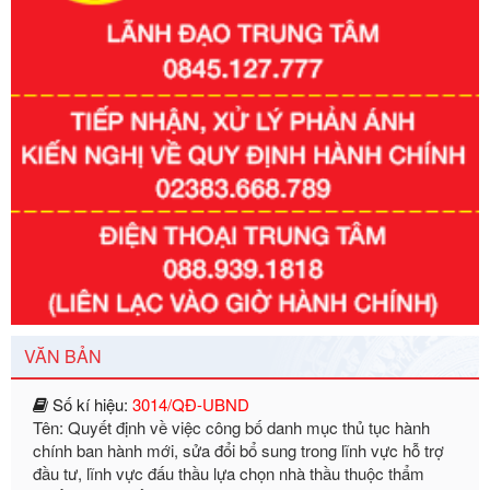
Số kí hiệu:
351/2025/NĐ-CP
Tên: Nghị định số 351/2025/NĐ-CP của Chính phủ: Quy
định chuẩn nghèo đa chiều quốc gia giai đoạn 2026 - 2030
Ngày ban hành: 29/12/2026
Số kí hiệu:
3014/QĐ-UBND
VĂN BẢN
Tên: Quyết định về việc công bố danh mục thủ tục hành
chính ban hành mới, sửa đổi bổ sung trong lĩnh vực hỗ trợ
đầu tư, lĩnh vực đấu thầu lựa chọn nhà thầu thuộc thẩm
quyền giải quyết của Sở Tài chính và Ban Quản lý Khu kinh
tế Đông Nam Nghệ An
Ngày ban hành: 23/09/2026