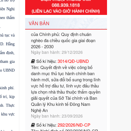
h hỗ trợ
Số kí hiệu:
351/2025/NĐ-CP
Tên: Nghị định số 351/2025/NĐ-CP
iện Nghị
của Chính phủ: Quy định chuẩn
theo thẩm
nghèo đa chiều quốc gia giai đoạn
VĂN BẢN
2026 - 2030
.
Ngày ban hành: 29/12/2026
hủ tục và
Số kí hiệu:
3014/QĐ-UBND
ĐND. Hằng
Tên: Quyết định về việc công bố
danh mục thủ tục hành chính ban
hẩm định,
hành mới, sửa đổi bổ sung trong lĩnh
 tham gia
vực hỗ trợ đầu tư, lĩnh vực đấu thầu
 cáo UBND
lựa chọn nhà thầu thuộc thẩm quyền
giải quyết của Sở Tài chính và Ban
Quản lý Khu kinh tế Đông Nam
kinh phí.
Nghệ An
Ngày ban hành: 23/09/2026
 trí, kịp
Số kí hiệu:
292/2026/NĐ-CP
nh. Thực
Tên: Nghị định số 292/2026/NĐ-CP
H khu vực
của Chính phủ: Quy định chi tiết một
số điều và biện pháp để tổ chức,
hướng dẫn thi hành Luật Quản lý