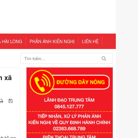
 HÀI LÒNG
PHẢN ÁNH KIẾN NGHỊ
LIÊN HỆ
m xã
y