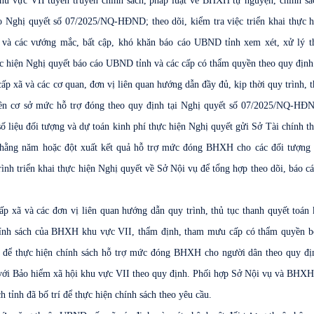
 vực VII tuyên truyền chính sách, pháp luật về BHXH tự nguyện, chính sác
ghị quyết số 07/2025/NQ-HĐND; theo dõi, kiểm tra việc triển khai thực h
ện và các vướng mắc, bất cập, khó khăn báo cáo UBND tỉnh xem xét, xử lý 
c hiện Nghị quyết báo cáo UBND tỉnh và các cấp có thẩm quyền theo quy định
xã và các cơ quan, đơn vị liên quan hướng dẫn đầy đủ, kịp thời quy trình, t
trên cơ sở mức hỗ trợ đóng theo quy định tại Nghị quyết số 07/2025/NQ-H
số liệu đối tượng và dự toán kinh phí thực hiện Nghị quyết gửi Sở Tài chính t
o hằng năm hoặc đột xuất kết quả hỗ trợ mức đóng BHXH cho các đối tượng
nh triển khai thực hiện Nghị quyết về Sở Nội vụ để tổng hợp theo dõi, báo
p xã và các đơn vị liên quan hướng dẫn quy trình, thủ tục thanh quyết toán 
chính sách của BHXH khu vực VII, thẩm định, tham mưu cấp có thẩm quyền bố
I để thực hiện chính sách hỗ trợ mức đóng BHXH cho người dân theo quy đị
ợ với Bảo hiểm xã hội khu vực VII theo quy định. Phối hợp Sở Nội vụ và BHX
 tỉnh đã bố trí để thực hiện chính sách theo yêu cầu.