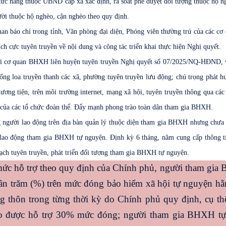
c năng thuộc UBND cấp xã xác định, rà soát phê duyệt đối tượng thuộc hộ n
i thuộc hộ nghèo, cận nghèo theo quy định.
an báo chí trong tỉnh, Văn phòng đại diện, Phóng viên thường trú của các cơ
ích cực tuyên truyền về nội dung và công tác triển khai thực hiện Nghị quyết.
ới cơ quan BHXH liên huyện tuyên truyền Nghị quyết số 07/2025/NQ-HĐND, 
ng loa truyền thanh các xã, phường tuyên truyền lưu động; chú trọng phát h
ương tiện, trên môi trường internet, mạng xã hội, tuyên truyền thông qua các
ỳ của các tổ chức đoàn thể. Đẩy mạnh phong trào toàn dân tham gia BHXH.
g người lao động trên địa bàn quản lý thuộc diện tham gia BHXH nhưng chưa
lao động tham gia BHXH tự nguyện. Định kỳ 6 tháng, năm cung cấp thông t
ch tuyên truyền, phát triển đối tượng tham gia BHXH tự nguyện.
c hỗ trợ theo quy định của Chính phủ, người tham gia
ần trăm (%) trên mức đóng bảo hiểm xã hội tự nguyện hằ
 thôn trong từng thời kỳ do Chính phủ quy định, cụ th
o được hỗ trợ 30% mức đóng; người tham gia BHXH t