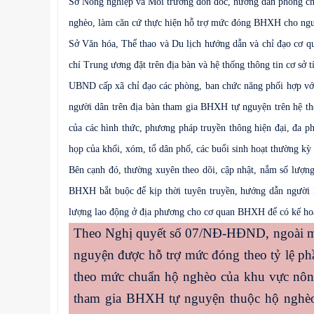
Sở Nông nghiệp và Môi trường đôn đốc, hướng dẫn phòng chứ
nghèo, làm căn cứ thực hiện hỗ trợ mức đóng BHXH cho ngườ
Sở Văn hóa, Thể thao và Du lịch hướng dẫn và chỉ đạo cơ qu
chí Trung ương đặt trên địa bàn và hệ thống thông tin cơ sở t
UBND cấp xã chỉ đạo các phòng, ban chức năng phối hợp v
người dân trên địa bàn tham gia BHXH tự nguyện trên hệ thố
của các hình thức, phương pháp truyền thông hiện đại, đa ph
họp của khối, xóm, tổ dân phố, các buổi sinh hoạt thường k
Bên cạnh đó, thường xuyên theo dõi, cập nhật, nắm số lượn
BHXH bắt buộc để kịp thời tuyên truyền, hướng dẫn người 
lượng lao động ở địa phương cho cơ quan BHXH để có kế hoạ
Theo Nghị quyết số 07/NĐ-HĐND, ngoài mứ
nguyện được hỗ trợ mức đóng theo tỷ lệ ph
theo mức chuẩn hộ nghèo của khu vực nông
tham gia BHXH tự nguyện thuộc hộ nghè