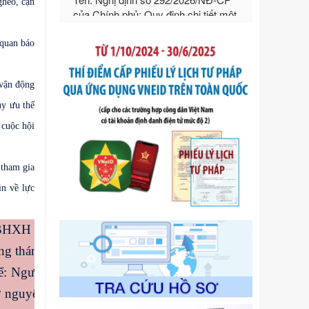
ghèo, cận
ngoại thương
Ngày ban hành: 21/07/2026
Số kí hiệu:
292/2026/NĐ-CP
 quan báo
Tên: Nghị định số 292/2026/NĐ-CP
của Chính phủ: Quy định chi tiết một
vận động
số điều và biện pháp để tổ chức,
hướng dẫn thi hành Luật Quản lý
uy ưu thế
ngoại thương
 cuộc hội
Ngày ban hành: 21/07/2026
Số kí hiệu:
105/2026/TT-BTC
Tên: Thông tư số 105/2026/TT-BTC
 tham gia
của Bộ Tài chính: Bãi bỏ Thông tư số
in về lực
87/2019/TT- BТC ngày 19 tháng 12
năm 2019 của Bộ trưởng Bộ Tài
chính hướng dẫn thực hiện xử phạt
 BHXH tự
vi phạm hành chính trong lĩnh vực
ng tháng
kho bạc nhà nước
Ngày ban hành: 21/07/2026
ể: Người
Số kí hiệu:
291/2026/NĐ-CP
ự nguyện
Tên: Nghị định số 291/2026/NĐ-CP