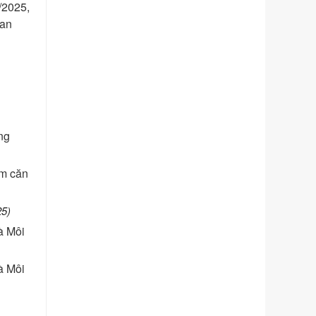
chính trong lĩnh vực Luật sư thuộc
/2025,
phạm vi chức năng quản lý của Sở
uan
Tư pháp
Ngày ban hành: 01/06/2026
Số kí hiệu:
351/2025/NĐ-CP
Tên: Nghị định số 351/2025/NĐ-CP
của Chính phủ: Quy định chuẩn
nghèo đa chiều quốc gia giai đoạn
ng
2026 - 2030
Ngày ban hành: 29/12/2026
Số kí hiệu:
3014/QĐ-UBND
àm căn
Tên: Quyết định về việc công bố
danh mục thủ tục hành chính ban
25)
hành mới, sửa đổi bổ sung trong lĩnh
à Môi
vực hỗ trợ đầu tư, lĩnh vực đấu thầu
lựa chọn nhà thầu thuộc thẩm quyền
giải quyết của Sở Tài chính và Ban
à Môi
Quản lý Khu kinh tế Đông Nam
Nghệ An
Ngày ban hành: 23/09/2026