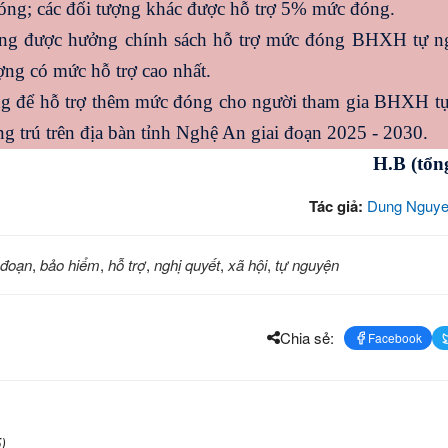
óng; các đối tượng khác được hỗ trợ 5% mức đóng.
ợng được hưởng chính sách hỗ trợ mức đóng BHXH tự n
ượng có mức hỗ trợ cao nhất.
ng để hỗ trợ thêm mức đóng cho người tham gia BHXH t
 trú trên địa bàn tỉnh Nghệ An giai đoạn 2025 - 2030.
H.B (tổn
Tác giả:
Dung Nguye
 đoạn
,
bảo hiểm
,
hỗ trợ
,
nghị quyết
,
xã hội
,
tự nguyện
Chia sẻ:
Facebook
)