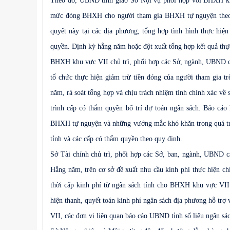
Theo đó, UBND tỉnh giao Sở Nội vụ phối hợp với BHXH khu
mức đóng BHXH cho người tham gia BHXH tự nguyện theo N
quyết này tại các địa phương; tổng hợp tình hình thực hi
quyền. Định kỳ hằng năm hoặc đột xuất tổng hợp kết quả thự
BHXH khu vực VII chủ trì, phối hợp các Sở, ngành, UBND cấp 
tổ chức thực hiện giảm trừ tiền đóng của người tham gia 
năm, rà soát tổng hợp và chịu trách nhiệm tính chính xác về 
trình cấp có thẩm quyền bố trí dự toán ngân sách. Báo cá
BHXH tự nguyện và những vướng mắc khó khăn trong quá trì
tỉnh và các cấp có thẩm quyền theo quy định.
Sở Tài chính chủ trì, phối hợp các Sở, ban, ngành, UBND cấ
Hằng năm, trên cơ sở đề xuất nhu cầu kinh phí thực hiện 
thời cấp kinh phí từ ngân sách tỉnh cho BHXH khu vực VI
hiện thanh, quyết toán kinh phí ngân sách địa phương hỗ tr
VII, các đơn vị liên quan báo cáo UBND tỉnh số liệu ngân sách