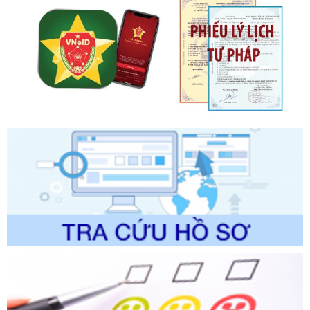
Số kí hiệu:
2303/QĐ-UBND
Tên: Quyết định công bố Danh mục thủ tục hành chính mới
ban hành, được sửa đổi, bổ sung, bị bãi bỏ và phê duyệt
Quy trình nội bộ, quy trình điện tử giải quyết thủ tục hành
chính trong một số lĩnh vực thuộc phạm vi chức năng quản
lý của Sở Văn hóa, Thể tha
Ngày ban hành: 01/06/2026
Số kí hiệu:
2304/QĐ-UBND
Tên: Quyết định công bố Danh mục thủ tục hành chính
được sửa đổi, bổ sung và phê duyệt Quy trình nội bộ, quy
trình điện tử giải quyết thủ tục hành chính trong lĩnh vực Du
lịch thuộc phạm vi chức năng quản lý của Sở Văn hóa, Thể
thao và Du lịch
Ngày ban hành: 01/06/2026
Số kí hiệu:
2310/QĐ-UBND
Tên: Về việc công bố Danh mục thủ tục hành chính sửa
đổi, bổ sung và phê duyệt Quy trình nội bộ, quy trình điện tử
trong giải quyết thủtục hành chính lĩnh vực biến đổi khí hậu
thuộc phạm vi giải quyết của Sở Nông nghiệp và Môi
trường