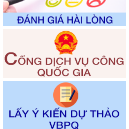
Ngày ban hành: 01/06/2026
Số kí hiệu:
2300/QĐ-UBND
Tên: V/v công bố danh mục thủ tục hành chính được sửa
đổi, bổ sung và phê duyệt quy trình nội bộ, quy trình điện tử
giải quyết thủ tục hành chính trong lĩnh vực Luật sư thuộc
phạm vi chức năng quản lý của Sở Tư pháp
Ngày ban hành: 01/06/2026
Số kí hiệu:
351/2025/NĐ-CP
Tên: Nghị định số 351/2025/NĐ-CP của Chính phủ: Quy
định chuẩn nghèo đa chiều quốc gia giai đoạn 2026 - 2030
Ngày ban hành: 29/12/2026
Số kí hiệu:
3014/QĐ-UBND
Tên: Quyết định về việc công bố danh mục thủ tục hành
chính ban hành mới, sửa đổi bổ sung trong lĩnh vực hỗ trợ
đầu tư, lĩnh vực đấu thầu lựa chọn nhà thầu thuộc thẩm
quyền giải quyết của Sở Tài chính và Ban Quản lý Khu kinh
tế Đông Nam Nghệ An
Ngày ban hành: 23/09/2026
Số kí hiệu:
292/2026/NĐ-CP
Tên: Nghị định số 292/2026/NĐ-CP của Chính phủ: Quy