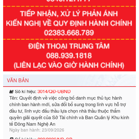
Số kí hiệu:
351/2025/NĐ-CP
Tên: Nghị định số 351/2025/NĐ-CP của Chính phủ: Quy
định chuẩn nghèo đa chiều quốc gia giai đoạn 2026 - 2030
Ngày ban hành: 29/12/2026
Số kí hiệu:
3014/QĐ-UBND
VĂN BẢN
Tên: Quyết định về việc công bố danh mục thủ tục hành
chính ban hành mới, sửa đổi bổ sung trong lĩnh vực hỗ trợ
đầu tư, lĩnh vực đấu thầu lựa chọn nhà thầu thuộc thẩm
quyền giải quyết của Sở Tài chính và Ban Quản lý Khu kinh
tế Đông Nam Nghệ An
Ngày ban hành: 23/09/2026
Số kí hiệu:
292/2026/NĐ-CP
Tên: Nghị định số 292/2026/NĐ-CP của Chính phủ: Quy
định chi tiết một số điều và biện pháp để tổ chức, hướng