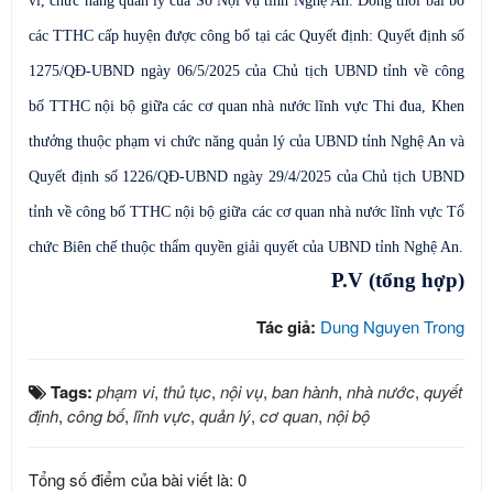
vi, chức năng quản lý của Sở Nội vụ tỉnh Nghệ An
. Đồng thời bãi bỏ
các TTHC cấp huyện được công bố tại các Quyết định: Quyết định số
1275/QĐ-UBND ngày 06/5/2025 của
Chủ tịch
UBND
tỉnh về công
bố TTHC nội bộ giữa các cơ quan nhà nước lĩnh vực Thi đua, Khen
thưởng thuộc phạm vi chức năng quản lý của UBND tỉnh Nghệ An và
Quyết định số 1226/QĐ-UBND ngày 29/4/2025 của
Chủ tịch
UBND
tỉnh về công bố TTHC nội bộ giữa các cơ quan nhà nước lĩnh vực Tổ
chức Biên chế thuộc thẩm quyền giải quyết của UBND
tỉnh Nghệ An.
P.V (tổng hợp)
Tác giả:
Dung Nguyen Trong
Tags:
phạm vi
,
thủ tục
,
nội vụ
,
ban hành
,
nhà nước
,
quyết
định
,
công bố
,
lĩnh vực
,
quản lý
,
cơ quan
,
nội bộ
Tổng số điểm của bài viết là: 0