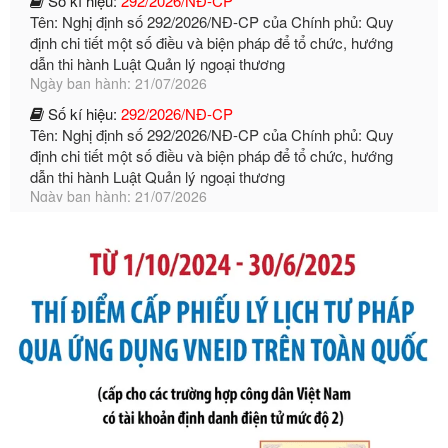
dẫn thi hành Luật Quản lý ngoại thương
Ngày ban hành: 21/07/2026
Số kí hiệu:
292/2026/NĐ-CP
Tên: Nghị định số 292/2026/NĐ-CP của Chính phủ: Quy
định chi tiết một số điều và biện pháp để tổ chức, hướng
dẫn thi hành Luật Quản lý ngoại thương
Ngày ban hành: 21/07/2026
Số kí hiệu:
105/2026/TT-BTC
Tên: Thông tư số 105/2026/TT-BTC của Bộ Tài chính: Bãi
bỏ Thông tư số 87/2019/TT- BТC ngày 19 tháng 12 năm
2019 của Bộ trưởng Bộ Tài chính hướng dẫn thực hiện xử
phạt vi phạm hành chính trong lĩnh vực kho bạc nhà nước
Ngày ban hành: 21/07/2026
Số kí hiệu:
291/2026/NĐ-CP
Tên: Nghị định số 291/2026/NĐ-CP của Chính phủ: Sửa
đổi, bổ sung một số điều của Nghị định số 125/2020/NĐ-СР
ngày 19 tháng 10 năm 2020 của Chính phủ quy định xử
phạt vi phạm hành chính về thuế, hóa đơn được sửa đổi, bổ
sung bởi Nghị định số 102/2021/NĐ-CP
Ngày ban hành: 20/07/2026