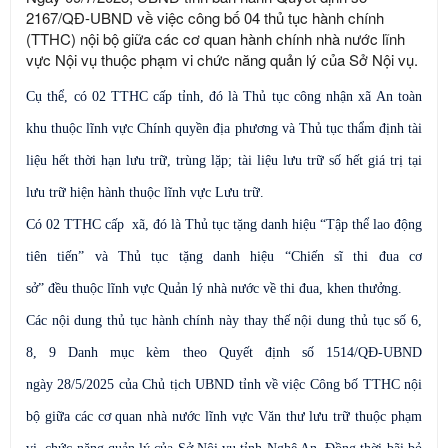
2167/QĐ-UBND về việc công bố 04 thủ tục hành chính
(TTHC) nội bộ giữa các cơ quan hành chính nhà nước lĩnh
vực Nội vụ thuộc phạm vi chức năng quản lý của Sở Nội vụ.
Cụ thể, có 02 TTHC cấp tỉnh, đó là
Thủ tục công nhận xã An toàn
khu
thuộc lĩnh vực
Chính quyền địa phương
và
Thủ tục thẩm định tài
liệu hết thời hạn lưu trữ, trùng lặp; tài liệu lưu trữ số hết giá trị tại
lưu trữ hiện hành
thuộc lĩnh vực
Lưu trữ
.
Có 02 TTHC cấp xã, đó là
Thủ tục tặng
danh hiệu “Tập thể lao động
tiên tiến”
và
Thủ tục tặng
danh hiệu “Chiến sĩ thi đua cơ
sở”
đều
thuộc lĩnh vực
Quản lý nhà nước về thi đua, khen thưởng.
Các n
ội dung thủ tục hành chính
này
thay thế nội dung thủ tục số
6,
8,
9
Danh mục kèm theo Quyết định số
1514
/QĐ-UBND
ngày
28/5/2025
của Chủ tịch
UBND
tỉnh về việc Công bố
TTHC
nội
bộ giữa các cơ quan nhà nước lĩnh vực Văn thư lưu trữ thuộc phạm