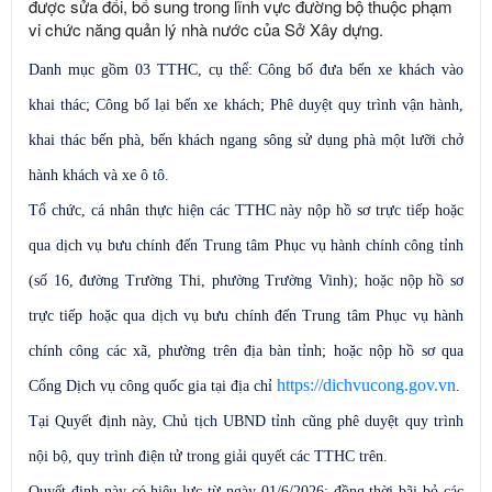
được sửa đổi, bổ sung trong lĩnh vực đường bộ thuộc phạm
vi chức năng quản lý nhà nước của Sở Xây dựng.
Danh mục gồm 03 TTHC, cụ thể: Công bố đưa bến xe khách vào
khai thác; Công bố lại bến xe khách; Phê duyệt quy trình vận hành,
khai thác bến phà, bến khách ngang sông sử dụng phà một lưỡi chở
hành khách và xe ô tô.
Tổ chức, cá nhân thực hiện các TTHC này nộp hồ sơ trực tiếp hoặc
qua dịch vụ bưu chính đến Trung tâm Phục vụ hành chính công tỉnh
(số 16, đường Trường Thi, phường Trường Vinh); hoặc nộp hồ sơ
trực tiếp hoặc qua dịch vụ bưu chính đến Trung tâm Phục vụ hành
chính công các xã, phường trên địa bàn tỉnh; hoặc nộp hồ sơ qua
https://dichvucong.gov.vn
Cổng Dịch vụ công quốc gia tại địa chỉ
.
Tại Quyết định này, Chủ tịch UBND tỉnh cũng phê duyệt quy trình
nội bộ, quy trình điện tử trong giải quyết các TTHC trên.
Quyết định này có hiệu lực từ ngày 01/6/2026; đồng thời bãi bỏ các