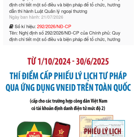
Ngày ban hành: 21/07/2026
Số kí hiệu:
292/2026/NĐ-CP
Tên: Nghị định số 292/2026/NĐ-CP của Chính phủ: Quy
định chi tiết một số điều và biện pháp để tổ chức, hướng
dẫn thi hành Luật Quản lý ngoại thương
Ngày ban hành: 21/07/2026
Số kí hiệu:
105/2026/TT-BTC
Tên: Thông tư số 105/2026/TT-BTC của Bộ Tài chính: Bãi
bỏ Thông tư số 87/2019/TT- BТC ngày 19 tháng 12 năm
2019 của Bộ trưởng Bộ Tài chính hướng dẫn thực hiện xử
phạt vi phạm hành chính trong lĩnh vực kho bạc nhà nước
Ngày ban hành: 21/07/2026
Số kí hiệu:
291/2026/NĐ-CP
Tên: Nghị định số 291/2026/NĐ-CP của Chính phủ: Sửa
đổi, bổ sung một số điều của Nghị định số 125/2020/NĐ-СР
ngày 19 tháng 10 năm 2020 của Chính phủ quy định xử
phạt vi phạm hành chính về thuế, hóa đơn được sửa đổi, bổ
sung bởi Nghị định số 102/2021/NĐ-CP
Ngày ban hành: 20/07/2026
Số kí hiệu:
2303/QĐ-UBND