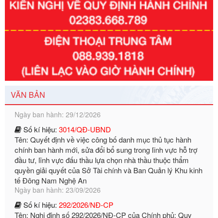
Số kí hiệu:
351/2025/NĐ-CP
Tên: Nghị định số 351/2025/NĐ-CP của Chính phủ: Quy
định chuẩn nghèo đa chiều quốc gia giai đoạn 2026 - 2030
Ngày ban hành: 29/12/2026
VĂN BẢN
Số kí hiệu:
3014/QĐ-UBND
Tên: Quyết định về việc công bố danh mục thủ tục hành
chính ban hành mới, sửa đổi bổ sung trong lĩnh vực hỗ trợ
đầu tư, lĩnh vực đấu thầu lựa chọn nhà thầu thuộc thẩm
quyền giải quyết của Sở Tài chính và Ban Quản lý Khu kinh
tế Đông Nam Nghệ An
Ngày ban hành: 23/09/2026
Số kí hiệu:
292/2026/NĐ-CP
Tên: Nghị định số 292/2026/NĐ-CP của Chính phủ: Quy
định chi tiết một số điều và biện pháp để tổ chức, hướng
dẫn thi hành Luật Quản lý ngoại thương