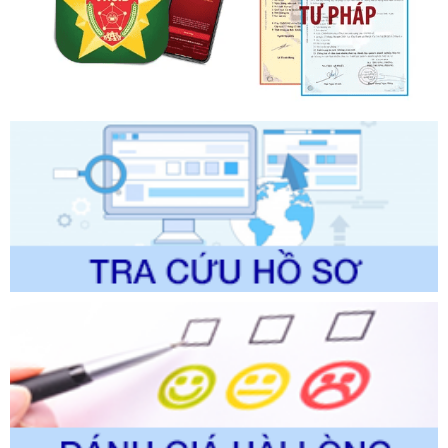
Tên: Quyết định công bố Danh mục thủ tục hành chính mới
ban hành, được sửa đổi, bổ sung, bị bãi bỏ và phê duyệt
Quy trình nội bộ, quy trình điện tử giải quyết thủ tục hành
chính trong một số lĩnh vực thuộc phạm vi chức năng quản
lý của Sở Văn hóa, Thể tha
Ngày ban hành: 01/06/2026
Số kí hiệu:
2304/QĐ-UBND
Tên: Quyết định công bố Danh mục thủ tục hành chính
được sửa đổi, bổ sung và phê duyệt Quy trình nội bộ, quy
trình điện tử giải quyết thủ tục hành chính trong lĩnh vực Du
lịch thuộc phạm vi chức năng quản lý của Sở Văn hóa, Thể
thao và Du lịch
Ngày ban hành: 01/06/2026
Số kí hiệu:
2310/QĐ-UBND
Tên: Về việc công bố Danh mục thủ tục hành chính sửa
đổi, bổ sung và phê duyệt Quy trình nội bộ, quy trình điện tử
trong giải quyết thủtục hành chính lĩnh vực biến đổi khí hậu
thuộc phạm vi giải quyết của Sở Nông nghiệp và Môi
trường
Ngày ban hành: 01/06/2026