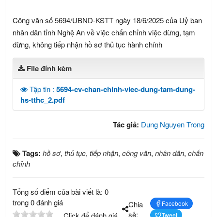
Công văn số 5694/UBND-KSTT ngày 18/6/2025 của Uỷ ban
nhân dân tỉnh Nghệ An về việc chấn chỉnh việc dừng, tạm
dừng, không tiếp nhận hồ sơ thủ tục hành chính
File đính kèm
Tập tin :
5694-cv-chan-chinh-viec-dung-tam-dung-
hs-tthc_2.pdf
Tác giả:
Dung Nguyen Trong
Tags:
hồ sơ
,
thủ tục
,
tiếp nhận
,
công văn
,
nhân dân
,
chấn
chỉnh
Tổng số điểm của bài viết là: 0
trong 0 đánh giá
Chia
Facebook
sẻ:
Click để đánh giá
Tweet