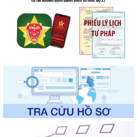
sung bởi Nghị định số 102/2021/NĐ-CP
Ngày ban hành: 20/07/2026
Số kí hiệu:
2303/QĐ-UBND
Tên: Quyết định công bố Danh mục thủ tục hành chính mới
ban hành, được sửa đổi, bổ sung, bị bãi bỏ và phê duyệt
Quy trình nội bộ, quy trình điện tử giải quyết thủ tục hành
chính trong một số lĩnh vực thuộc phạm vi chức năng quản
lý của Sở Văn hóa, Thể tha
Ngày ban hành: 01/06/2026
Số kí hiệu:
2304/QĐ-UBND
Tên: Quyết định công bố Danh mục thủ tục hành chính
được sửa đổi, bổ sung và phê duyệt Quy trình nội bộ, quy
trình điện tử giải quyết thủ tục hành chính trong lĩnh vực Du
lịch thuộc phạm vi chức năng quản lý của Sở Văn hóa, Thể
thao và Du lịch
Ngày ban hành: 01/06/2026
Số kí hiệu:
2310/QĐ-UBND
Tên: Về việc công bố Danh mục thủ tục hành chính sửa
đổi, bổ sung và phê duyệt Quy trình nội bộ, quy trình điện tử
trong giải quyết thủtục hành chính lĩnh vực biến đổi khí hậu