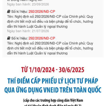
Tên: Nghị định số 292/2026/NĐ-CP của Chính phủ: Quy
định chi tiết một số điều và biện pháp để tổ chức, hướng
dẫn thi hành Luật Quản lý ngoại thương
Ngày ban hành: 21/07/2026
Số kí hiệu:
292/2026/NĐ-CP
Tên: Nghị định số 292/2026/NĐ-CP của Chính phủ: Quy
định chi tiết một số điều và biện pháp để tổ chức, hướng
dẫn thi hành Luật Quản lý ngoại thương
Ngày ban hành: 21/07/2026
Số kí hiệu:
105/2026/TT-BTC
Tên: Thông tư số 105/2026/TT-BTC của Bộ Tài chính: Bãi
bỏ Thông tư số 87/2019/TT- BТC ngày 19 tháng 12 năm
2019 của Bộ trưởng Bộ Tài chính hướng dẫn thực hiện xử
phạt vi phạm hành chính trong lĩnh vực kho bạc nhà nước
Ngày ban hành: 21/07/2026
Số kí hiệu:
291/2026/NĐ-CP
Tên: Nghị định số 291/2026/NĐ-CP của Chính phủ: Sửa
đổi, bổ sung một số điều của Nghị định số 125/2020/NĐ-СР
ngày 19 tháng 10 năm 2020 của Chính phủ quy định xử
phạt vi phạm hành chính về thuế, hóa đơn được sửa đổi, bổ