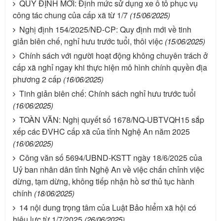
QUY ĐỊNH MỚI: Định mức sử dụng xe ô tô phục vụ
công tác chung của cấp xã từ 1/7
(15/06/2025)
Nghị định 154/2025/NĐ-CP: Quy định mới về tinh
giản biên chế, nghỉ hưu trước tuổi, thôi việc
(15/06/2025)
Chính sách với người hoạt động không chuyên trách ở
cấp xã nghỉ ngay khi thực hiện mô hình chính quyền địa
phương 2 cấp
(16/06/2025)
Tinh giản biên chế: Chính sách nghỉ hưu trước tuổi
(16/06/2025)
TOÀN VĂN: Nghị quyết số 1678/NQ-UBTVQH15 sắp
xếp các ĐVHC cấp xã của tỉnh Nghệ An năm 2025
(16/06/2025)
Công văn số 5694/UBND-KSTT ngày 18/6/2025 của
Uỷ ban nhân dân tỉnh Nghệ An về việc chấn chỉnh việc
dừng, tạm dừng, không tiếp nhận hồ sơ thủ tục hành
chính
(18/06/2025)
14 nội dung trọng tâm của Luật Bảo hiểm xã hội có
hiệu lực từ 1/7/2025
(26/06/2025)