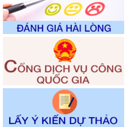
thuộc phạm vi giải quyết của Sở Nông nghiệp và Môi
trường
Ngày ban hành: 01/06/2026
Số kí hiệu:
2300/QĐ-UBND
Tên: V/v công bố danh mục thủ tục hành chính được sửa
đổi, bổ sung và phê duyệt quy trình nội bộ, quy trình điện tử
giải quyết thủ tục hành chính trong lĩnh vực Luật sư thuộc
phạm vi chức năng quản lý của Sở Tư pháp
Ngày ban hành: 01/06/2026
Số kí hiệu:
351/2025/NĐ-CP
Tên: Nghị định số 351/2025/NĐ-CP của Chính phủ: Quy
định chuẩn nghèo đa chiều quốc gia giai đoạn 2026 - 2030
Ngày ban hành: 29/12/2026
Số kí hiệu:
3014/QĐ-UBND
Tên: Quyết định về việc công bố danh mục thủ tục hành
chính ban hành mới, sửa đổi bổ sung trong lĩnh vực hỗ trợ
đầu tư, lĩnh vực đấu thầu lựa chọn nhà thầu thuộc thẩm
quyền giải quyết của Sở Tài chính và Ban Quản lý Khu kinh
tế Đông Nam Nghệ An
Ngày ban hành: 23/09/2026