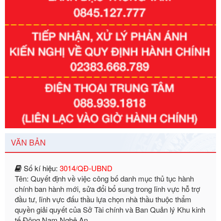
Số kí hiệu:
351/2025/NĐ-CP
Tên: Nghị định số 351/2025/NĐ-CP của Chính phủ: Quy
định chuẩn nghèo đa chiều quốc gia giai đoạn 2026 - 2030
Ngày ban hành: 29/12/2026
VĂN BẢN
Số kí hiệu:
3014/QĐ-UBND
Tên: Quyết định về việc công bố danh mục thủ tục hành
chính ban hành mới, sửa đổi bổ sung trong lĩnh vực hỗ trợ
đầu tư, lĩnh vực đấu thầu lựa chọn nhà thầu thuộc thẩm
quyền giải quyết của Sở Tài chính và Ban Quản lý Khu kinh
tế Đông Nam Nghệ An
Ngày ban hành: 23/09/2026
Số kí hiệu:
292/2026/NĐ-CP