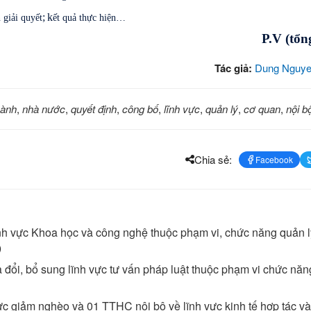
; k
 giải quyết
ết quả thực hiện…
P.V (tổn
Tác giả:
Dung Nguye
hành
,
nhà nước
,
quyết định
,
công bố
,
lĩnh vực
,
quản lý
,
cơ quan
,
nội b
Chia sẻ:
Facebook
nh vực Khoa học và công nghệ thuộc phạm vi, chức năng quản 
)
đổi, bổ sung lĩnh vực tư vấn pháp luật thuộc phạm vi chức nă
 giảm nghèo và 01 TTHC nội bộ về lĩnh vực kinh tế hợp tác và