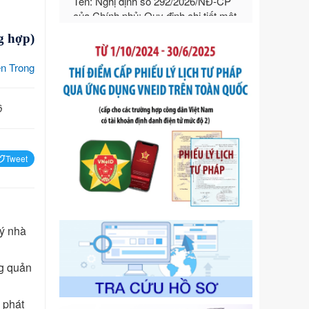
hướng dẫn thi hành Luật Quản lý
ngoại thương
Ngày ban hành: 21/07/2026
g hợp)
Số kí hiệu:
292/2026/NĐ-CP
n Trong
Tên: Nghị định số 292/2026/NĐ-CP
của Chính phủ: Quy định chi tiết một
số điều và biện pháp để tổ chức,
ộ
hướng dẫn thi hành Luật Quản lý
ngoại thương
Ngày ban hành: 21/07/2026
Tweet
Số kí hiệu:
105/2026/TT-BTC
Tên: Thông tư số 105/2026/TT-BTC
của Bộ Tài chính: Bãi bỏ Thông tư số
87/2019/TT- BТC ngày 19 tháng 12
năm 2019 của Bộ trưởng Bộ Tài
lý nhà
chính hướng dẫn thực hiện xử phạt
vi phạm hành chính trong lĩnh vực
kho bạc nhà nước
ng quản
Ngày ban hành: 21/07/2026
Số kí hiệu:
291/2026/NĐ-CP
 phát