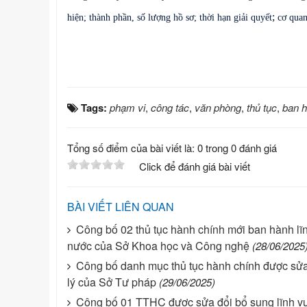
;
hiện
;
thành phần, số lượng hồ sơ
;
thời hạn giải quy
ế
t
cơ quan
Tags:
phạm vi
,
công tác
,
văn phòng
,
thủ tục
,
ban 
Tổng số điểm của bài viết là: 0 trong 0 đánh giá
Click để đánh giá bài viết
BÀI VIẾT LIÊN QUAN
Công bố 02 thủ tục hành chính mới ban hành lĩ
nước của Sở Khoa học và Công nghệ
(28/06/2025
Công bố danh mục thủ tục hành chính được sửa 
lý của Sở Tư pháp
(29/06/2025)
Công bố 01 TTHC được sửa đổi bổ sung lĩnh vực