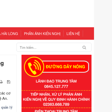
 HÀI LÒNG
PHẢN ÁNH KIẾN NGHỊ
LIÊN HỆ
ng
các cơ
ệ An.
 quản lý