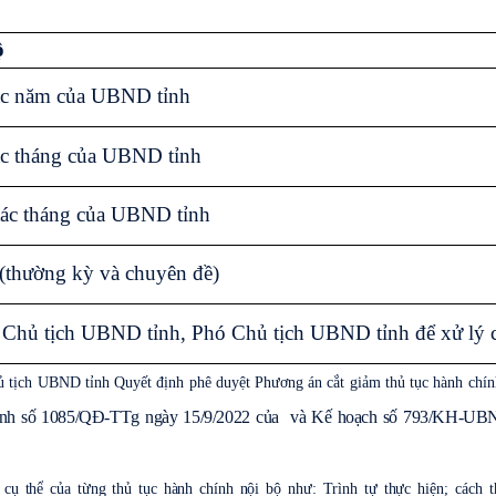
ộ
ác năm của UBND tỉnh
ác tháng của UBND tỉnh
tác tháng của UBND tỉnh
(thường kỳ và chuyên đề)
a Chủ tịch UBND tỉnh, Phó Chủ tịch UBND tỉnh để xử lý 
tịch UBND tỉnh Quyết định phê duyệt Phương án cắt giảm thủ tục hành chín
ịnh số 1085/QĐ-TTg ngày 15/9/2022 của và Kế hoạch số 793/KH-UB
cụ thể của từng thủ tục hành chính nội bộ như: Trình tự thực hiện;
cách 