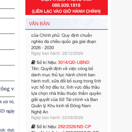
Số kí hiệu:
351/2025/NĐ-CP
Tên: Nghị định số 351/2025/NĐ-CP
của Chính phủ: Quy định chuẩn
VĂN BẢN
nghèo đa chiều quốc gia giai đoạn
2026 - 2030
Ngày ban hành: 29/12/2026
Số kí hiệu:
3014/QĐ-UBND
Tên: Quyết định về việc công bố
danh mục thủ tục hành chính ban
hành mới, sửa đổi bổ sung trong lĩnh
vực hỗ trợ đầu tư, lĩnh vực đấu thầu
lựa chọn nhà thầu thuộc thẩm quyền
giải quyết của Sở Tài chính và Ban
Quản lý Khu kinh tế Đông Nam
công việc
Nghệ An
Ngày ban hành: 23/09/2026
h nội bộ,
Số kí hiệu:
292/2026/NĐ-CP
ND ngày
Tên: Nghị định số 292/2026/NĐ-CP
của Chính phủ: Quy định chi tiết một
số điều và biện pháp để tổ chức,
thức thực