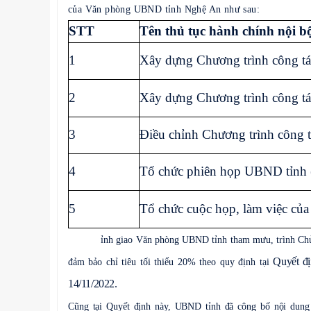
của Văn phòng UBND tỉnh Nghệ An như sau:
STT
Tên thủ tục hành chính nội b
1
Xây dựng Chương trình công t
2
Xây dựng Chương trình công t
3
Điều chỉnh Chương trình công 
4
Tổ chức phiên họp UBND tỉnh 
5
Tổ chức cuộc họp, làm việc củ
UBND t
ỉnh g
iao Văn phòng UBND tỉnh tham mưu, trình Chủ 
Quyết đ
đảm bảo chỉ tiêu tối thiểu 20% theo quy định tại
14/11/2022
.
Cũng tại Quyết định này, UBND tỉnh đã công bố nội dung 