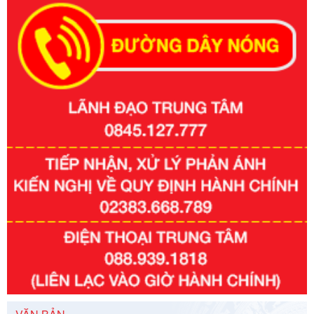
Số kí hiệu:
351/2025/NĐ-CP
Tên: Nghị định số 351/2025/NĐ-CP của Chính phủ: Quy
định chuẩn nghèo đa chiều quốc gia giai đoạn 2026 - 2030
Ngày ban hành: 29/12/2026
Số kí hiệu:
3014/QĐ-UBND
Tên: Quyết định về việc công bố danh mục thủ tục hành