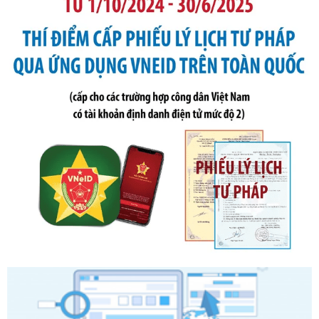
Số kí hiệu:
291/2026/NĐ-CP
Tên: Nghị định số 291/2026/NĐ-CP của Chính phủ: Sửa
đổi, bổ sung một số điều của Nghị định số 125/2020/NĐ-СР
ngày 19 tháng 10 năm 2020 của Chính phủ quy định xử
phạt vi phạm hành chính về thuế, hóa đơn được sửa đổi, bổ
sung bởi Nghị định số 102/2021/NĐ-CP
Ngày ban hành: 20/07/2026
Số kí hiệu:
2303/QĐ-UBND
Tên: Quyết định công bố Danh mục thủ tục hành chính mới
ban hành, được sửa đổi, bổ sung, bị bãi bỏ và phê duyệt
Quy trình nội bộ, quy trình điện tử giải quyết thủ tục hành
chính trong một số lĩnh vực thuộc phạm vi chức năng quản
lý của Sở Văn hóa, Thể tha
Ngày ban hành: 01/06/2026
Số kí hiệu:
2304/QĐ-UBND
Tên: Quyết định công bố Danh mục thủ tục hành chính
được sửa đổi, bổ sung và phê duyệt Quy trình nội bộ, quy
trình điện tử giải quyết thủ tục hành chính trong lĩnh vực Du
lịch thuộc phạm vi chức năng quản lý của Sở Văn hóa, Thể
thao và Du lịch