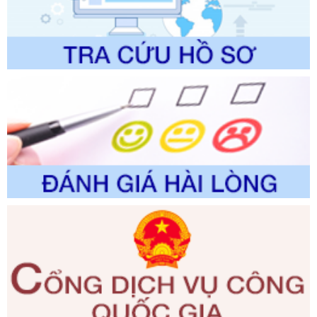
Ngày ban hành: 01/06/2026
Số kí hiệu:
2310/QĐ-UBND
Tên: Về việc công bố Danh mục thủ tục hành chính sửa
đổi, bổ sung và phê duyệt Quy trình nội bộ, quy trình điện tử
trong giải quyết thủtục hành chính lĩnh vực biến đổi khí hậu
thuộc phạm vi giải quyết của Sở Nông nghiệp và Môi
trường
Ngày ban hành: 01/06/2026
Số kí hiệu:
2300/QĐ-UBND
Tên: V/v công bố danh mục thủ tục hành chính được sửa
đổi, bổ sung và phê duyệt quy trình nội bộ, quy trình điện tử
giải quyết thủ tục hành chính trong lĩnh vực Luật sư thuộc
phạm vi chức năng quản lý của Sở Tư pháp
Ngày ban hành: 01/06/2026
Số kí hiệu:
351/2025/NĐ-CP
Tên: Nghị định số 351/2025/NĐ-CP của Chính phủ: Quy
định chuẩn nghèo đa chiều quốc gia giai đoạn 2026 - 2030
Ngày ban hành: 29/12/2026
Số kí hiệu:
3014/QĐ-UBND