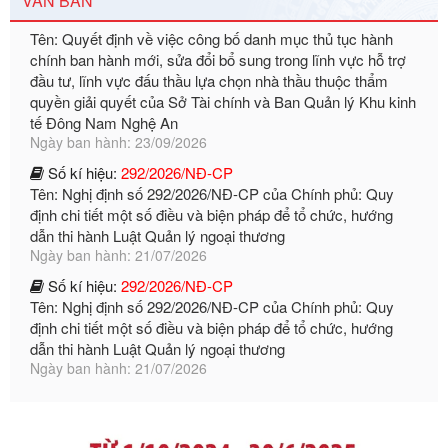
VĂN BẢN
chính ban hành mới, sửa đổi bổ sung trong lĩnh vực hỗ trợ
đầu tư, lĩnh vực đấu thầu lựa chọn nhà thầu thuộc thẩm
quyền giải quyết của Sở Tài chính và Ban Quản lý Khu kinh
tế Đông Nam Nghệ An
Ngày ban hành: 23/09/2026
Số kí hiệu:
292/2026/NĐ-CP
Tên: Nghị định số 292/2026/NĐ-CP của Chính phủ: Quy
định chi tiết một số điều và biện pháp để tổ chức, hướng
dẫn thi hành Luật Quản lý ngoại thương
Ngày ban hành: 21/07/2026
Số kí hiệu:
292/2026/NĐ-CP
Tên: Nghị định số 292/2026/NĐ-CP của Chính phủ: Quy
định chi tiết một số điều và biện pháp để tổ chức, hướng
dẫn thi hành Luật Quản lý ngoại thương
Ngày ban hành: 21/07/2026
Số kí hiệu:
105/2026/TT-BTC
Tên: Thông tư số 105/2026/TT-BTC của Bộ Tài chính: Bãi
bỏ Thông tư số 87/2019/TT- BТC ngày 19 tháng 12 năm
2019 của Bộ trưởng Bộ Tài chính hướng dẫn thực hiện xử
phạt vi phạm hành chính trong lĩnh vực kho bạc nhà nước
Ngày ban hành: 21/07/2026