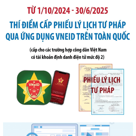
2019 của Bộ trưởng Bộ Tài chính hướng dẫn thực hiện xử
phạt vi phạm hành chính trong lĩnh vực kho bạc nhà nước
Ngày ban hành: 21/07/2026
Số kí hiệu:
291/2026/NĐ-CP
Tên: Nghị định số 291/2026/NĐ-CP của Chính phủ: Sửa
đổi, bổ sung một số điều của Nghị định số 125/2020/NĐ-СР
ngày 19 tháng 10 năm 2020 của Chính phủ quy định xử
phạt vi phạm hành chính về thuế, hóa đơn được sửa đổi, bổ
sung bởi Nghị định số 102/2021/NĐ-CP
Ngày ban hành: 20/07/2026
Số kí hiệu:
2303/QĐ-UBND
Tên: Quyết định công bố Danh mục thủ tục hành chính mới
ban hành, được sửa đổi, bổ sung, bị bãi bỏ và phê duyệt
Quy trình nội bộ, quy trình điện tử giải quyết thủ tục hành
chính trong một số lĩnh vực thuộc phạm vi chức năng quản
lý của Sở Văn hóa, Thể tha
Ngày ban hành: 01/06/2026
Số kí hiệu:
2304/QĐ-UBND
Tên: Quyết định công bố Danh mục thủ tục hành chính
được sửa đổi, bổ sung và phê duyệt Quy trình nội bộ, quy