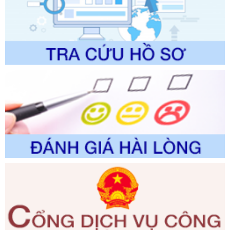
trình điện tử giải quyết thủ tục hành chính trong lĩnh vực Du
lịch thuộc phạm vi chức năng quản lý của Sở Văn hóa, Thể
thao và Du lịch
Ngày ban hành: 01/06/2026
Số kí hiệu:
2310/QĐ-UBND
Tên: Về việc công bố Danh mục thủ tục hành chính sửa
đổi, bổ sung và phê duyệt Quy trình nội bộ, quy trình điện tử
trong giải quyết thủtục hành chính lĩnh vực biến đổi khí hậu
thuộc phạm vi giải quyết của Sở Nông nghiệp và Môi
trường
Ngày ban hành: 01/06/2026
Số kí hiệu:
2300/QĐ-UBND
Tên: V/v công bố danh mục thủ tục hành chính được sửa
đổi, bổ sung và phê duyệt quy trình nội bộ, quy trình điện tử
giải quyết thủ tục hành chính trong lĩnh vực Luật sư thuộc
phạm vi chức năng quản lý của Sở Tư pháp
Ngày ban hành: 01/06/2026
Số kí hiệu:
351/2025/NĐ-CP
Tên: Nghị định số 351/2025/NĐ-CP của Chính phủ: Quy
định chuẩn nghèo đa chiều quốc gia giai đoạn 2026 - 2030