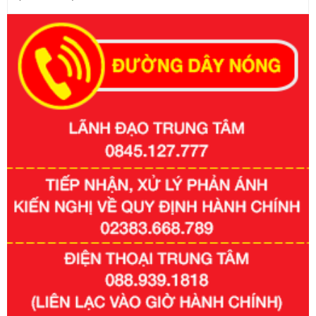
Số kí hiệu:
351/2025/NĐ-CP
Tên: Nghị định số 351/2025/NĐ-CP của Chính phủ: Quy
định chuẩn nghèo đa chiều quốc gia giai đoạn 2026 - 2030
Ngày ban hành: 29/12/2026