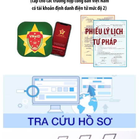
phạt vi phạm hành chính về thuế, hóa đơn được sửa đổi, bổ
sung bởi Nghị định số 102/2021/NĐ-CP
Ngày ban hành: 20/07/2026
Số kí hiệu:
2303/QĐ-UBND
Tên: Quyết định công bố Danh mục thủ tục hành chính mới
ban hành, được sửa đổi, bổ sung, bị bãi bỏ và phê duyệt
Quy trình nội bộ, quy trình điện tử giải quyết thủ tục hành
chính trong một số lĩnh vực thuộc phạm vi chức năng quản
lý của Sở Văn hóa, Thể tha
Ngày ban hành: 01/06/2026
Số kí hiệu:
2304/QĐ-UBND
Tên: Quyết định công bố Danh mục thủ tục hành chính
được sửa đổi, bổ sung và phê duyệt Quy trình nội bộ, quy
trình điện tử giải quyết thủ tục hành chính trong lĩnh vực Du
lịch thuộc phạm vi chức năng quản lý của Sở Văn hóa, Thể
thao và Du lịch
Ngày ban hành: 01/06/2026
Số kí hiệu:
2310/QĐ-UBND
Tên: Về việc công bố Danh mục thủ tục hành chính sửa
đổi, bổ sung và phê duyệt Quy trình nội bộ, quy trình điện tử