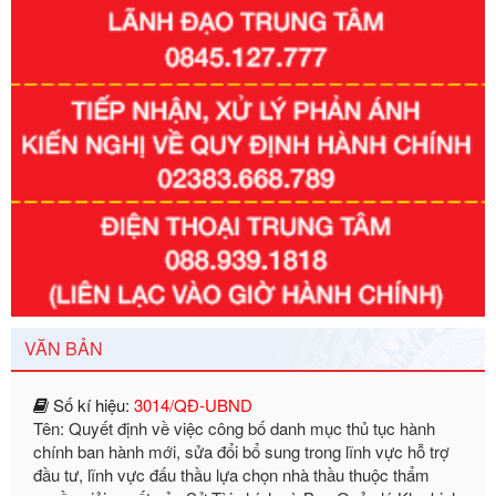
Số kí hiệu:
351/2025/NĐ-CP
Tên: Nghị định số 351/2025/NĐ-CP của Chính phủ: Quy
định chuẩn nghèo đa chiều quốc gia giai đoạn 2026 - 2030
Ngày ban hành: 29/12/2026
VĂN BẢN
Số kí hiệu:
3014/QĐ-UBND
Tên: Quyết định về việc công bố danh mục thủ tục hành
chính ban hành mới, sửa đổi bổ sung trong lĩnh vực hỗ trợ
đầu tư, lĩnh vực đấu thầu lựa chọn nhà thầu thuộc thẩm
quyền giải quyết của Sở Tài chính và Ban Quản lý Khu kinh
tế Đông Nam Nghệ An
Ngày ban hành: 23/09/2026