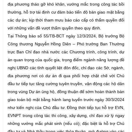
địa phương tháo gỡ khó khăn, vướng mắc trong công tác bồi
thường, hỗ trợ tái định cư đảm bảo tiến độ bàn giao mặt bằng
các dự án; kịp thời tham mưu báo cáo cấp có thẩm quyền đối
với những vấn đề vượt thẩm quyền theo quy định.
Tại Thông báo số 55/TB-BCT ngày 12/3/2024, Bộ trưởng Bộ
Công thương Nguyễn Hồng Diên – Phó trưởng Ban Thường
trực Ban Chỉ đạo nhà nước các Chương trình, công trình, dự
án quan trọng của quốc gia, trọng điểm ngành năng lượng đề
nghị UBND các tỉnh quyết liệt đôn đốc, chỉ đạo các Sở, ngành,
địa phương nơi có dự án đi qua phối hợp chặt chẽ với Chủ
đầu tư tiếp tục tăng cường tuyên truyền, vận động các hộ dân
trong vùng Dự án ủng hộ, đồng thuận để sớm hoàn thành bàn
giao toàn bộ mặt bằng hành lang tuyến trước ngày 30/3/2024
như kiến nghị của Chủ đầu tư. Đồng thời tiếp tục hỗ trợ EVN,
EVNPT trong công tác thi công, xây dựng, chỉ đạo xử lý ngay
những vướng mắc phát sinh (nếu có); đặc biệt là hỗ trợ Chủ
đầu tư và Nhà thầu trong việc thỏa thuận, mở đường vào các