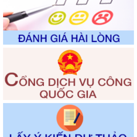
trong giải quyết thủtục hành chính lĩnh vực biến đổi khí hậu
thuộc phạm vi giải quyết của Sở Nông nghiệp và Môi
trường
Ngày ban hành: 01/06/2026
Số kí hiệu:
2300/QĐ-UBND
Tên: V/v công bố danh mục thủ tục hành chính được sửa
đổi, bổ sung và phê duyệt quy trình nội bộ, quy trình điện tử
giải quyết thủ tục hành chính trong lĩnh vực Luật sư thuộc
phạm vi chức năng quản lý của Sở Tư pháp
Ngày ban hành: 01/06/2026
Số kí hiệu:
351/2025/NĐ-CP
Tên: Nghị định số 351/2025/NĐ-CP của Chính phủ: Quy
định chuẩn nghèo đa chiều quốc gia giai đoạn 2026 - 2030
Ngày ban hành: 29/12/2026
Số kí hiệu:
3014/QĐ-UBND
Tên: Quyết định về việc công bố danh mục thủ tục hành
chính ban hành mới, sửa đổi bổ sung trong lĩnh vực hỗ trợ
đầu tư, lĩnh vực đấu thầu lựa chọn nhà thầu thuộc thẩm
quyền giải quyết của Sở Tài chính và Ban Quản lý Khu kinh
tế Đông Nam Nghệ An