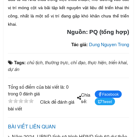
vị trí móng cột và bãi tập kết nguyên vật liệu để triển khai thi
công, nhất là một số vị trí đang gặp khó khăn chưa thể triển
khai.
Nguồn: PQ (tổng hợp)
Tác giả:
Dung Nguyen Trong
Tags:
chủ tịch
,
thường trực
,
chỉ đạo
,
thực hiện
,
triển khai
,
dự án
Tổng số điểm của bài viết là: 0
trong 0 đánh giá
Chia
Facebook
sẻ:
Click để đánh giá
Tweet
bài viết
BÀI VIẾT LIÊN QUAN
Năm 2024, UBND tỉnh sẽ trình HĐND tỉnh 60 dự thảo