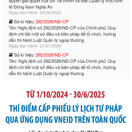
Số kí hiệu:
292/2026/NĐ-CP
Tên: Nghị định số 292/2026/NĐ-CP của Chính phủ: Quy
định chi tiết một số điều và biện pháp để tổ chức, hướng
dẫn thi hành Luật Quản lý ngoại thương
Ngày ban hành: 21/07/2026
Số kí hiệu:
292/2026/NĐ-CP
Tên: Nghị định số 292/2026/NĐ-CP của Chính phủ: Quy
định chi tiết một số điều và biện pháp để tổ chức, hướng
dẫn thi hành Luật Quản lý ngoại thương
Ngày ban hành: 21/07/2026
Số kí hiệu:
105/2026/TT-BTC
Tên: Thông tư số 105/2026/TT-BTC của Bộ Tài chính: Bãi
bỏ Thông tư số 87/2019/TT- BТC ngày 19 tháng 12 năm
2019 của Bộ trưởng Bộ Tài chính hướng dẫn thực hiện xử
phạt vi phạm hành chính trong lĩnh vực kho bạc nhà nước
Ngày ban hành: 21/07/2026
Số kí hiệu:
291/2026/NĐ-CP
Tên: Nghị định số 291/2026/NĐ-CP của Chính phủ: Sửa
đổi, bổ sung một số điều của Nghị định số 125/2020/NĐ-СР
ngày 19 tháng 10 năm 2020 của Chính phủ quy định xử