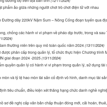
hông đường bộ trên địa bàn tỉnh
(12/11/2024)
 phẩm ảo giữa những người chơi trò chơi điện tử với nhau
 án Đường dây 220kV Nậm Sum – Nông Cống đoạn tuyến qua đị
òng, chống các hành vi vi phạm về pháo dịp trước, trong và sau 
11/2024)
Nam thường niên trên quy mô toàn quốc năm 2024
(13/11/2024)
hi được phân cấp trong quản lý, tổ chức thực hiện Chương trìn
MN giai đoạn 2024 -2025
(13/11/2024)
hẩm quyền quản lý có hành vi vi phạm trong quản lý, sử dụng tài
 mòn và tỷ lệ hao mòn tài sản cố định vô hình, danh mục tài sả
h tiêu chuẩn, điều kiện xét thăng hạng chức danh nghề nghiệ
t hồ sơ đề nghị cấp văn bản chấp thuận đóng mới, cải hoán, thuê