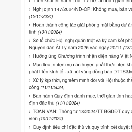
Triển khai thi hành Luật Trật tự, an toàn giao t
Nghị định 147/2024/NĐ-CP: Không mua, bán vật
(12/11/2024)
Hoàn thành công tác giải phóng mặt bằng dự
tỉnh
(13/11/2024)
Sẽ tổ chức Hội nghị quán triệt và ký cam kết ph
Nguyên đán Ất Tỵ năm 2025 vào ngày 20/11
(13/
Hưởng ứng Chương trình nhận diện hàng Việt 
Mục tiêu, nhiệm vụ các huyện phải thực hiện k
phát triển kinh tế - xã hội vùng đồng bào DTTS&
Xử lý kịp thời, nghiêm minh đối với Hội thuộc t
công
(11/11/2024)
Ban hành Quy định danh mục, thời gian tính hao
định đặc thù
(11/11/2024)
TOÀN VĂN: Thông tư 13/2024/TT-BGDĐT quy địn
viên
(10/11/2024)
Quy định tiêu chí đặc thù và quy trình xét duyệ