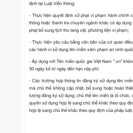
định tại Luật Viễn thông;
- Thực hiện quyết định xử phạt vi phạm hành chính 
thông hoặc thanh tra chuyên ngành khác có áp dụng 
phạt bổ sung tịch thu tang vật, phương tiện vi phạm;
- Thực hiện yêu cầu bằng văn bản của cơ quan điều
các hành vi sử dụng tên miền xâm phạm an ninh quốc gi
- Áp dụng với Tên miền quốc gia Việt Nam ".vn" không
30 ngày kể từ ngày đến hạn nộp phí;
- Các trường hợp thông tin đăng ký sử dụng tên mi
mà chủ thể không cập nhật, bổ sung hoặc hoàn thiện
tượng đăng ký sử dụng; chủ thể tên miền là tổ chức, 
quyền sử dụng hợp lệ sang chủ thể khác theo quy đị
hợp lệ sang chủ thể khác theo quy định của pháp luật.