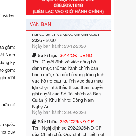
Tên: Nghị định số 351/2025/NĐ-CP
của Chính phủ: Quy định chuẩn
nghèo đa chiều quốc gia giai đoạn
" và tên
2026 - 2030
VĂN BẢN
Ngày ban hành: 29/12/2026
Số kí hiệu:
3014/QĐ-UBND
Tên: Quyết định về việc công bố
bao gồm:
danh mục thủ tục hành chính ban
hành mới, sửa đổi bổ sung trong lĩnh
Việt Nam
vực hỗ trợ đầu tư, lĩnh vực đấu thầu
 đăng ký
lựa chọn nhà thầu thuộc thẩm quyền
bao gồm:
giải quyết của Sở Tài chính và Ban
gia Việt
Quản lý Khu kinh tế Đông Nam
Nghệ An
Ngày ban hành: 23/09/2026
Số kí hiệu:
292/2026/NĐ-CP
 chức có
Tên: Nghị định số 292/2026/NĐ-CP
của Chính phủ: Quy định chi tiết một
số điều và biện pháp để tổ chức,
ích quốc
hướng dẫn thi hành Luật Quản lý
rnet quy
ngoại thương