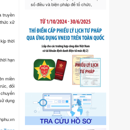
Ngày ban hành: 21/07/2026
Số kí hiệu:
292/2026/NĐ-CP
à truyền
Tên: Nghị định số 292/2026/NĐ-CP
 thức xử
của Chính phủ: Quy định chi tiết một
số điều và biện pháp để tổ chức,
hướng dẫn thi hành Luật Quản lý
kịp thời
ngoại thương
Ngày ban hành: 21/07/2026
Số kí hiệu:
105/2026/TT-BTC
thời hạn
Tên: Thông tư số 105/2026/TT-BTC
của Bộ Tài chính: Bãi bỏ Thông tư số
87/2019/TT- BТC ngày 19 tháng 12
tên miền
năm 2019 của Bộ trưởng Bộ Tài
rúc, đối
chính hướng dẫn thực hiện xử phạt
ự chuyển
vi phạm hành chính trong lĩnh vực
kho bạc nhà nước
 sử dụng
Ngày ban hành: 21/07/2026
Số kí hiệu:
291/2026/NĐ-CP
hphu.vn
Tên: Nghị định số 291/2026/NĐ-CP
của Chính phủ: Sửa đổi, bổ sung