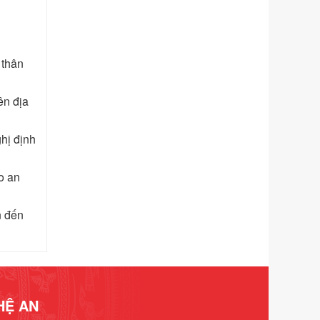
phạm vi chức năng quản lý của Sở
Tư pháp
Ngày ban hành: 01/06/2026
Số kí hiệu:
351/2025/NĐ-CP
 thân
Tên: Nghị định số 351/2025/NĐ-CP
của Chính phủ: Quy định chuẩn
ên địa
nghèo đa chiều quốc gia giai đoạn
2026 - 2030
Ngày ban hành: 29/12/2026
hị định
Số kí hiệu:
3014/QĐ-UBND
Tên: Quyết định về việc công bố
o an
danh mục thủ tục hành chính ban
hành mới, sửa đổi bổ sung trong lĩnh
n đến
vực hỗ trợ đầu tư, lĩnh vực đấu thầu
lựa chọn nhà thầu thuộc thẩm quyền
giải quyết của Sở Tài chính và Ban
Quản lý Khu kinh tế Đông Nam
Nghệ An
Ngày ban hành: 23/09/2026
HỆ AN
Số kí hiệu:
292/2026/NĐ-CP