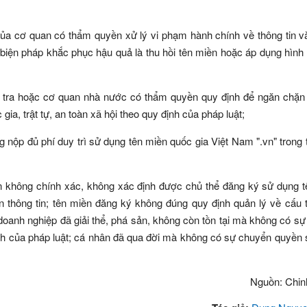
của cơ quan có thẩm quyền xử lý vi phạm hành chính về thông tin v
biện pháp khắc phục hậu quả là thu hồi tên miền hoặc áp dụng hình
 tra hoặc cơ quan nhà nước có thẩm quyền quy định để ngăn chặn 
a, trật tự, an toàn xã hội theo quy định của pháp luật;
 nộp đủ phí duy trì sử dụng tên miền quốc gia Việt Nam ".vn" trong 
ền không chính xác, không xác định được chủ thể đăng ký sử dụng 
 thông tin; tên miền đăng ký không đúng quy định quản lý về cấu t
doanh nghiệp đã giải thể, phá sản, không còn tồn tại mà không có s
nh của pháp luật; cá nhân đã qua đời mà không có sự chuyển quyền
Nguồn: Chin