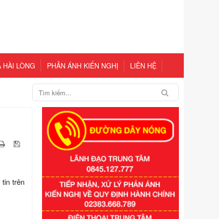
 HÀI LÒNG
PHẢN ÁNH KIẾN NGHỊ
LIÊN HỆ
tin trên
Số kí hiệu:
351/2025/NĐ-CP