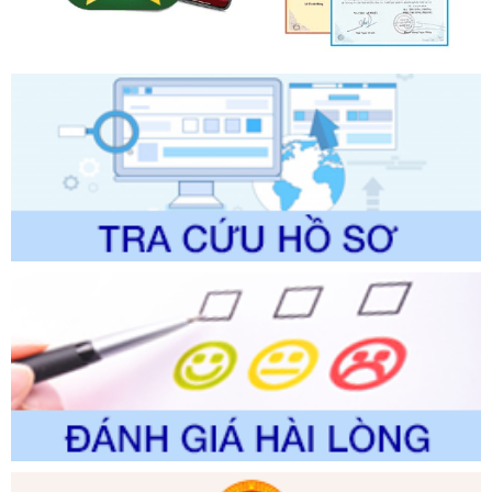
lý của Sở Văn hóa, Thể tha
Ngày ban hành: 01/06/2026
Số kí hiệu:
2304/QĐ-UBND
Tên: Quyết định công bố Danh mục thủ tục hành chính
được sửa đổi, bổ sung và phê duyệt Quy trình nội bộ, quy
trình điện tử giải quyết thủ tục hành chính trong lĩnh vực Du
lịch thuộc phạm vi chức năng quản lý của Sở Văn hóa, Thể
thao và Du lịch
Ngày ban hành: 01/06/2026
Số kí hiệu:
2310/QĐ-UBND
Tên: Về việc công bố Danh mục thủ tục hành chính sửa
đổi, bổ sung và phê duyệt Quy trình nội bộ, quy trình điện tử
trong giải quyết thủtục hành chính lĩnh vực biến đổi khí hậu
thuộc phạm vi giải quyết của Sở Nông nghiệp và Môi
trường
Ngày ban hành: 01/06/2026
Số kí hiệu:
2300/QĐ-UBND
Tên: V/v công bố danh mục thủ tục hành chính được sửa
đổi, bổ sung và phê duyệt quy trình nội bộ, quy trình điện tử
giải quyết thủ tục hành chính trong lĩnh vực Luật sư thuộc
phạm vi chức năng quản lý của Sở Tư pháp