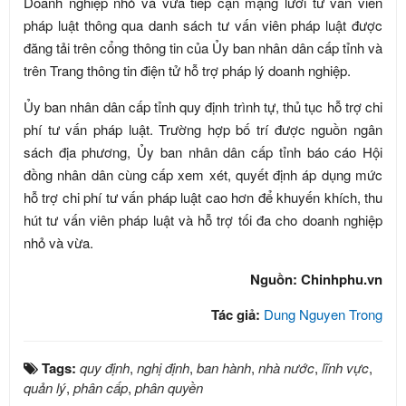
Doanh nghiệp nhỏ và vừa tiếp cận mạng lưới tư vấn viên
pháp luật thông qua danh sách tư vấn viên pháp luật được
đăng tải trên cổng thông tin của Ủy ban nhân dân cấp tỉnh và
trên Trang thông tin điện tử hỗ trợ pháp lý doanh nghiệp.
Ủy ban nhân dân cấp tỉnh quy định trình tự, thủ tục hỗ trợ chi
phí tư vấn pháp luật. Trường hợp bố trí được nguồn ngân
sách địa phương, Ủy ban nhân dân cấp tỉnh báo cáo Hội
đồng nhân dân cùng cấp xem xét, quyết định áp dụng mức
hỗ trợ chi phí tư vấn pháp luật cao hơn để khuyến khích, thu
hút tư vấn viên pháp luật và hỗ trợ tối đa cho doanh nghiệp
nhỏ và vừa.
Nguồn: Chinhphu.vn
Tác giả:
Dung Nguyen Trong
Tags:
quy định
,
nghị định
,
ban hành
,
nhà nước
,
lĩnh vực
,
quản lý
,
phân cấp
,
phân quyền