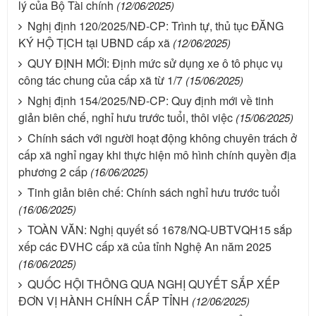
lý của Bộ Tài chính
(12/06/2025)
Nghị định 120/2025/NĐ-CP: Trình tự, thủ tục ĐĂNG
KÝ HỘ TỊCH tại UBND cấp xã
(12/06/2025)
QUY ĐỊNH MỚI: Định mức sử dụng xe ô tô phục vụ
công tác chung của cấp xã từ 1/7
(15/06/2025)
Nghị định 154/2025/NĐ-CP: Quy định mới về tinh
giản biên chế, nghỉ hưu trước tuổi, thôi việc
(15/06/2025)
Chính sách với người hoạt động không chuyên trách ở
cấp xã nghỉ ngay khi thực hiện mô hình chính quyền địa
phương 2 cấp
(16/06/2025)
Tinh giản biên chế: Chính sách nghỉ hưu trước tuổi
(16/06/2025)
TOÀN VĂN: Nghị quyết số 1678/NQ-UBTVQH15 sắp
xếp các ĐVHC cấp xã của tỉnh Nghệ An năm 2025
(16/06/2025)
QUỐC HỘI THÔNG QUA NGHỊ QUYẾT SẮP XẾP
ĐƠN VỊ HÀNH CHÍNH CẤP TỈNH
(12/06/2025)