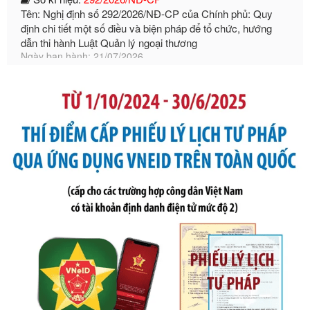
dẫn thi hành Luật Quản lý ngoại thương
Ngày ban hành: 21/07/2026
Số kí hiệu:
105/2026/TT-BTC
Tên: Thông tư số 105/2026/TT-BTC của Bộ Tài chính: Bãi
bỏ Thông tư số 87/2019/TT- BТC ngày 19 tháng 12 năm
2019 của Bộ trưởng Bộ Tài chính hướng dẫn thực hiện xử
phạt vi phạm hành chính trong lĩnh vực kho bạc nhà nước
Ngày ban hành: 21/07/2026
Số kí hiệu:
291/2026/NĐ-CP
Tên: Nghị định số 291/2026/NĐ-CP của Chính phủ: Sửa
đổi, bổ sung một số điều của Nghị định số 125/2020/NĐ-СР
ngày 19 tháng 10 năm 2020 của Chính phủ quy định xử
phạt vi phạm hành chính về thuế, hóa đơn được sửa đổi, bổ
sung bởi Nghị định số 102/2021/NĐ-CP
Ngày ban hành: 20/07/2026
Số kí hiệu:
2303/QĐ-UBND
Tên: Quyết định công bố Danh mục thủ tục hành chính mới
ban hành, được sửa đổi, bổ sung, bị bãi bỏ và phê duyệt
Quy trình nội bộ, quy trình điện tử giải quyết thủ tục hành
chính trong một số lĩnh vực thuộc phạm vi chức năng quản