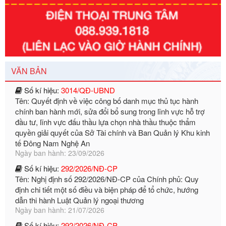
Số kí hiệu:
351/2025/NĐ-CP
Tên: Nghị định số 351/2025/NĐ-CP của Chính phủ: Quy
định chuẩn nghèo đa chiều quốc gia giai đoạn 2026 - 2030
Ngày ban hành: 29/12/2026
Số kí hiệu:
3014/QĐ-UBND
VĂN BẢN
Tên: Quyết định về việc công bố danh mục thủ tục hành
chính ban hành mới, sửa đổi bổ sung trong lĩnh vực hỗ trợ
đầu tư, lĩnh vực đấu thầu lựa chọn nhà thầu thuộc thẩm
quyền giải quyết của Sở Tài chính và Ban Quản lý Khu kinh
tế Đông Nam Nghệ An
Ngày ban hành: 23/09/2026
Số kí hiệu:
292/2026/NĐ-CP
Tên: Nghị định số 292/2026/NĐ-CP của Chính phủ: Quy
định chi tiết một số điều và biện pháp để tổ chức, hướng
dẫn thi hành Luật Quản lý ngoại thương
Ngày ban hành: 21/07/2026
Số kí hiệu:
292/2026/NĐ-CP
Tên: Nghị định số 292/2026/NĐ-CP của Chính phủ: Quy
định chi tiết một số điều và biện pháp để tổ chức, hướng