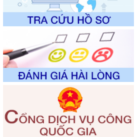
Tên: Về việc công bố Danh mục thủ tục hành chính sửa
đổi, bổ sung và phê duyệt Quy trình nội bộ, quy trình điện tử
trong giải quyết thủtục hành chính lĩnh vực biến đổi khí hậu
thuộc phạm vi giải quyết của Sở Nông nghiệp và Môi
trường
Ngày ban hành: 01/06/2026
Số kí hiệu:
2300/QĐ-UBND
Tên: V/v công bố danh mục thủ tục hành chính được sửa
đổi, bổ sung và phê duyệt quy trình nội bộ, quy trình điện tử
giải quyết thủ tục hành chính trong lĩnh vực Luật sư thuộc
phạm vi chức năng quản lý của Sở Tư pháp
Ngày ban hành: 01/06/2026
Số kí hiệu:
351/2025/NĐ-CP
Tên: Nghị định số 351/2025/NĐ-CP của Chính phủ: Quy
định chuẩn nghèo đa chiều quốc gia giai đoạn 2026 - 2030
Ngày ban hành: 29/12/2026
Số kí hiệu:
3014/QĐ-UBND
Tên: Quyết định về việc công bố danh mục thủ tục hành
chính ban hành mới, sửa đổi bổ sung trong lĩnh vực hỗ trợ
đầu tư, lĩnh vực đấu thầu lựa chọn nhà thầu thuộc thẩm