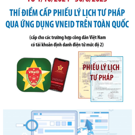
đổi, bổ sung một số điều của Nghị định số 125/2020/NĐ-СР
ngày 19 tháng 10 năm 2020 của Chính phủ quy định xử
phạt vi phạm hành chính về thuế, hóa đơn được sửa đổi, bổ
sung bởi Nghị định số 102/2021/NĐ-CP
Ngày ban hành: 20/07/2026
Số kí hiệu:
2303/QĐ-UBND
Tên: Quyết định công bố Danh mục thủ tục hành chính mới
ban hành, được sửa đổi, bổ sung, bị bãi bỏ và phê duyệt
Quy trình nội bộ, quy trình điện tử giải quyết thủ tục hành
chính trong một số lĩnh vực thuộc phạm vi chức năng quản
lý của Sở Văn hóa, Thể tha
Ngày ban hành: 01/06/2026
Số kí hiệu:
2304/QĐ-UBND
Tên: Quyết định công bố Danh mục thủ tục hành chính
được sửa đổi, bổ sung và phê duyệt Quy trình nội bộ, quy
trình điện tử giải quyết thủ tục hành chính trong lĩnh vực Du
lịch thuộc phạm vi chức năng quản lý của Sở Văn hóa, Thể
thao và Du lịch
Ngày ban hành: 01/06/2026
Số kí hiệu:
2310/QĐ-UBND