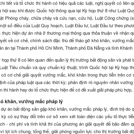
 tiết và tổ chức thi hành có hiệu quả các luật, nghị quyết có liên 
xã hội sau khi được Quốc hội thông qua tại Kỳ họp thứ 8 như Luật Q
Luật Phòng cháy, chữa cháy và cứu nạn, cứu hộ, Luật Công chứng (s
 một số điều của Luật Quy hoạch, Luật Đầu tư, Luật Đầu tư theo phư
ểm thực hiện dự án nhà ở thương mại thông qua thỏa thuận về nhận 
yết về cơ chế, chính sách đặc thù để tháo gỡ khó khăn, vướng mắc
a, bản án tại Thành phố Hồ Chí Minh, Thành phố Đà Nẵng và tỉnh Khánh
ỳ họp thứ 8 có liên quan đến quản lý thị trường bất động sản và phát t
Luật Tiêu chuẩn và quy chuẩn kỹ thuật, trình Quốc hội tại Kỳ họp t
ể có cơ chế giải quyết vướng mắc, khó khăn trong thực tiễn trên cơ
 định của pháp luật qua các thời kỳ; phân định rõ nguyên nhân vướn
n thi hành hay do tổ chức thực hiện để có đề xuất giải pháp phù hợp, 
hó khăn, vướng mắc pháp lý
 dự án bất động sản gặp khó khăn, vướng mắc pháp lý, đình trệ do q
ời kỳ có sự thay đổi trên cơ sở xem xét toàn diện các yếu tố thực ti
ích - chi phí và tính khả thi của phương án giải quyết để bảo đảm q
 lợi ích chung, tổng thể, giải phóng nguồn lực cho thị trường bất đ