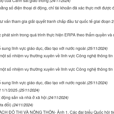
 bộ của Cảnh sát giao thông
(24/11/2024)
bằng số điện thoại di động, chỉ tài khoản đã xác thực mới được
tư vấn tham gia giải quyết tranh chấp đầu tư quốc tế giai đoạn 
ắc phát sinh trong quá trình thực hiện ERPA theo thẩm quyền và
 sung lĩnh vực giáo dục, đào tạo với nước ngoài
(25/11/2024)
ột số nhiệm vụ thường xuyên về lĩnh vực Công nghệ thông tin
ột số nhiệm vụ thường xuyên về lĩnh vực Công nghệ thông tin
 sung lĩnh vực giáo dục, đào tạo với nước ngoài
(25/11/2024)
ừ 1/1/2025
(25/11/2024)
t động sản và nhà ở xã hội
(24/11/2024)
a đổi)
(24/11/2024)
ẠCH ĐÔ THỊ VÀ NÔNG THÔN- Ảnh 1. Các đại biểu Quốc hội ti