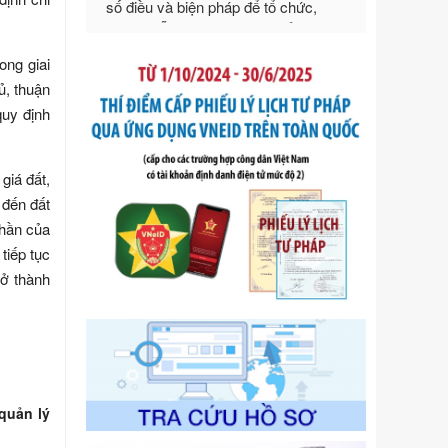
Số kí hiệu:
292/2026/NĐ-CP
Tên: Nghị định số 292/2026/NĐ-CP
của Chính phủ: Quy định chi tiết một
ong giai
số điều và biện pháp để tổ chức,
hướng dẫn thi hành Luật Quản lý
ủ, thuận
ngoại thương
quy định
Ngày ban hành: 21/07/2026
Số kí hiệu:
105/2026/TT-BTC
giá đất,
Tên: Thông tư số 105/2026/TT-BTC
của Bộ Tài chính: Bãi bỏ Thông tư số
 đến đất
87/2019/TT- BТC ngày 19 tháng 12
thần của
năm 2019 của Bộ trưởng Bộ Tài
tiếp tục
chính hướng dẫn thực hiện xử phạt
rở thành
vi phạm hành chính trong lĩnh vực
kho bạc nhà nước
Ngày ban hành: 21/07/2026
Số kí hiệu:
291/2026/NĐ-CP
Tên: Nghị định số 291/2026/NĐ-CP
của Chính phủ: Sửa đổi, bổ sung
 quản lý
một số điều của Nghị định số
125/2020/NĐ-СР ngày 19 tháng 10