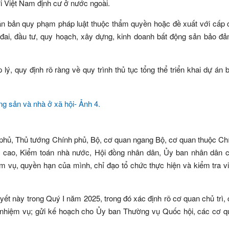
i Việt Nam định cư ở nước ngoài.
văn bản quy phạm pháp luật thuộc thẩm quyền hoặc đề xuất với cấp
 đai, đầu tư, quy hoạch, xây dựng, kinh doanh bất động sản bảo đ
;
 lý, quy định rõ ràng về quy trình thủ tục tổng thể triển khai dự án 
h phủ, Thủ tướng Chính phủ, Bộ, cơ quan ngang Bộ, cơ quan thuộc Ch
ối cao, Kiểm toán nhà nước, Hội đồng nhân dân, Ủy ban nhân dân c
m vụ, quyền hạn của mình, chỉ đạo tổ chức thực hiện và kiểm tra v
ết này trong Quý I năm 2025, trong đó xác định rõ cơ quan chủ trì,
ác nhiệm vụ; gửi kế hoạch cho Ủy ban Thường vụ Quốc hội, các cơ 