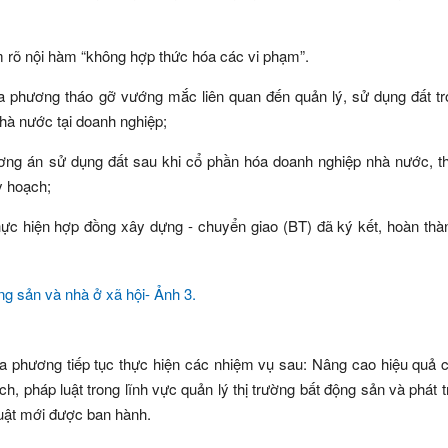
m rõ nội hàm “không hợp thức hóa các vi phạm”.
ịa phương tháo gỡ vướng mắc liên quan đến quản lý, sử dụng đất t
hà nước tại doanh nghiệp;
ương án sử dụng đất sau khi cổ phần hóa doanh nghiệp nhà nước, t
y hoạch;
hực hiện hợp đồng xây dựng - chuyển giao (BT) đã ký kết, hoàn thà
ịa phương tiếp tục thực hiện các nhiệm vụ sau: Nâng cao hiệu quả 
h, pháp luật trong lĩnh vực quản lý thị trường bất động sản và phát t
 luật mới được ban hành.