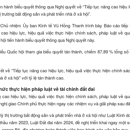
n hành biểu quyết thông qua Nghị quyết về “Tiếp tục nâng cao hiệu l
ị trường bất động sản và phát triển nhà ở xã hội”.
hủ nhiệm Ủy ban Kinh tế Vũ Hồng Thanh trình bày Báo cáo tiếp t
 cao hiệu lực, hiệu quả việc thực hiện chính sách, pháp luật về quả
 hội tiến hành biểu quyết thông qua Nghị quyết này.
biểu Quốc hội tham gia biểu quyết tán thành, chiếm 87,89 % tổng số 
t về “Tiếp tục nâng cao hiệu lực, hiệu quả việc thực hiện chính sá
à ở xã hội” với tỷ lệ tán thành cao.
ức thực hiện pháp luật về tài chính đất đai
cao hiệu lực, hiệu quả việc thực hiện chính sách, pháp luật về quả
 nghị giao Chính phủ thực hiện ngay các nhiệm vụ và giải pháp sau đâ
ý thị trường bất động sản và phát triển nhà ở xã hội như Luật Kinh d
hầu năm 2023, Luật Đất đai năm 2024, đề nghị triển khai ngay một 
an ngang Bộ, địa phương hoàn thành việc ban hành các văn bản quy 