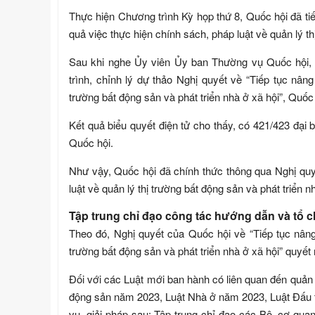
Thực hiện Chương trình Kỳ họp thứ 8, Quốc hội đã tiế
quả việc thực hiện chính sách, pháp luật về quản lý th
Sau khi nghe Ủy viên Ủy ban Thường vụ Quốc hội, C
trình, chỉnh lý dự thảo Nghị quyết về “Tiếp tục nâng
trường bất động sản và phát triển nhà ở xã hội”, Quốc
Kết quả biểu quyết điện tử cho thấy, có 421/423 đại 
Quốc hội.
Như vậy, Quốc hội đã chính thức thông qua Nghị quyế
luật về quản lý thị trường bất động sản và phát triển nh
Tập trung chỉ đạo công tác hướng dẫn và tổ ch
Theo đó, Nghị quyết của Quốc hội về “Tiếp tục nâng 
trường bất động sản và phát triển nhà ở xã hội” quyết
Đối với các Luật mới ban hành có liên quan đến quản l
động sản năm 2023, Luật Nhà ở năm 2023, Luật Đấu t
vụ, giải pháp sau: Tập trung chỉ đạo các Bộ, cơ qu