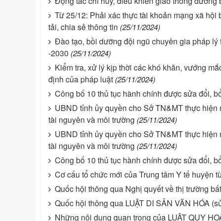
Động tác chỉ huy, điều khiển giao thông đường
Từ 25/12: Phải xác thực tài khoản mạng xã hội 
tải, chia sẻ thông tin
(25/11/2024)
Đào tạo, bồi dưỡng đội ngũ chuyên gia pháp lý 
-2030
(25/11/2024)
Kiểm tra, xử lý kịp thời các khó khăn, vướng m
định của pháp luật
(25/11/2024)
Công bố 10 thủ tục hành chính được sửa đổi, bổ
UBND tỉnh ủy quyền cho Sở TN&MT thực hiện m
tài nguyên và môi trường
(25/11/2024)
UBND tỉnh ủy quyền cho Sở TN&MT thực hiện m
tài nguyên và môi trường
(25/11/2024)
Công bố 10 thủ tục hành chính được sửa đổi, bổ
Cơ cấu tổ chức mới của Trung tâm Y tế huyện t
Quốc hội thông qua Nghị quyết về thị trường bấ
Quốc hội thông qua LUẬT DI SẢN VĂN HÓA (sử
Những nội dung quan trọng của LUẬT QUY HO