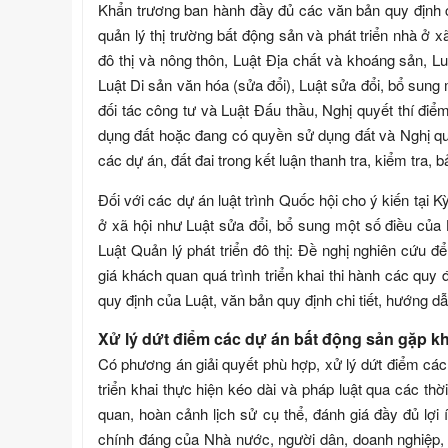
Khẩn trương ban hành đầy đủ các văn bản quy định chi
quản lý thị trường bất động sản và phát triển nhà ở 
đô thị và nông thôn, Luật Địa chất và khoáng sản, 
Luật Di sản văn hóa (sửa đổi), Luật sửa đổi, bổ sung
đối tác công tư và Luật Đấu thầu, Nghị quyết thí đi
dụng đất hoặc đang có quyền sử dụng đất và Nghị qu
các dự án, đất đai trong kết luận thanh tra, kiểm tr
Đối với các dự án luật trình Quốc hội cho ý kiến tại K
ở xã hội như Luật sửa đổi, bổ sung một số điều của 
Luật Quản lý phát triển đô thị: Đề nghị nghiên cứu đ
giá khách quan quá trình triển khai thi hành các quy
quy định của Luật, văn bản quy định chi tiết, hướng dẫ
Xử lý dứt điểm các dự án bất động sản gặp k
Có phương án giải quyết phù hợp, xử lý dứt điểm các
triển khai thực hiện kéo dài và pháp luật qua các th
quan, hoàn cảnh lịch sử cụ thể, đánh giá đầy đủ lợi 
chính đáng của Nhà nước, người dân, doanh nghiệp, vì