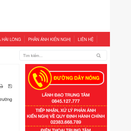
 HÀI LÒNG
PHẢN ÁNH KIẾN NGHỊ
LIÊN HỆ
 trường
Số kí hiệu:
351/2025/NĐ-CP
Tên: Nghị định số 351/2025/NĐ-CP
của Chính phủ: Quy định chuẩn