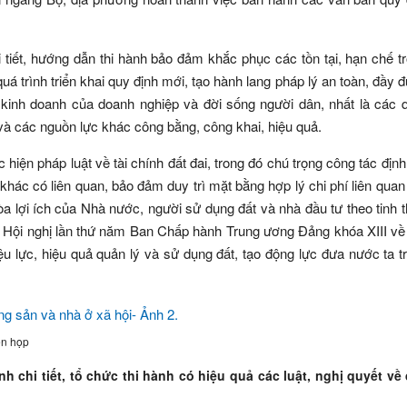
i tiết, hướng dẫn thi hành bảo đảm khắc phục các tồn tại, hạn chế tr
 trình triển khai quy định mới, tạo hành lang pháp lý an toàn, đầy đ
t, kinh doanh của doanh nghiệp và đời sống người dân, nhất là các 
 và các nguồn lực khác công bằng, công khai, hiệu quả.
iện pháp luật về tài chính đất đai, trong đó chú trọng công tác định 
khác có liên quan, bảo đảm duy trì mặt bằng hợp lý chi phí liên quan
hòa lợi ích của Nhà nước, người sử dụng đất và nhà đầu tư theo tinh 
Hội nghị lần thứ năm Ban Chấp hành Trung ương Đảng khóa XIII về 
ệu lực, hiệu quả quản lý và sử dụng đất, tạo động lực đưa nước ta t
ên họp
chi tiết, tổ chức thi hành có hiệu quả các luật, nghị quyết về