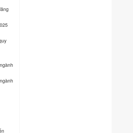
Số kí hiệu:
291/2026/NĐ-CP
 đăng
Tên: Nghị định số 291/2026/NĐ-CP
của Chính phủ: Sửa đổi, bổ sung
một số điều của Nghị định số
2025
125/2020/NĐ-СР ngày 19 tháng 10
năm 2020 của Chính phủ quy định
 quy
xử phạt vi phạm hành chính về thuế,
hóa đơn được sửa đổi, bổ sung bởi
Nghị định số 102/2021/NĐ-CP
Ngày ban hành: 20/07/2026
 ngành
Số kí hiệu:
2303/QĐ-UBND
Tên: Quyết định công bố Danh mục
thủ tục hành chính mới ban hành,
 ngành
được sửa đổi, bổ sung, bị bãi bỏ và
phê duyệt Quy trình nội bộ, quy trình
điện tử giải quyết thủ tục hành chính
trong một số lĩnh vực thuộc phạm vi
chức năng quản lý của Sở Văn hóa,
Thể tha
Ngày ban hành: 01/06/2026
ến
Số kí hiệu:
2304/QĐ-UBND