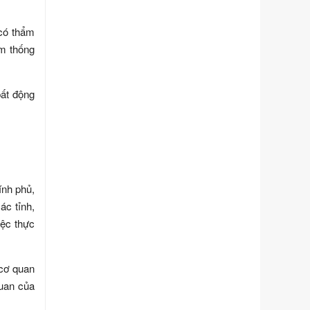
Ngày ban hành: 01/06/2026
 có thẩm
Số kí hiệu:
351/2025/NĐ-CP
Tên: Nghị định số 351/2025/NĐ-CP
ảm thống
của Chính phủ: Quy định chuẩn
nghèo đa chiều quốc gia giai đoạn
2026 - 2030
bất động
Ngày ban hành: 29/12/2026
Số kí hiệu:
3014/QĐ-UBND
Tên: Quyết định về việc công bố
danh mục thủ tục hành chính ban
hành mới, sửa đổi bổ sung trong lĩnh
vực hỗ trợ đầu tư, lĩnh vực đấu thầu
ính phủ,
lựa chọn nhà thầu thuộc thẩm quyền
ác tỉnh,
giải quyết của Sở Tài chính và Ban
iệc thực
Quản lý Khu kinh tế Đông Nam
Nghệ An
Ngày ban hành: 23/09/2026
 cơ quan
Số kí hiệu:
292/2026/NĐ-CP
quan của
Tên: Nghị định số 292/2026/NĐ-CP
của Chính phủ: Quy định chi tiết một