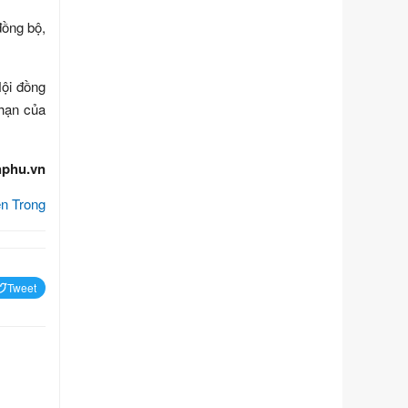
số điều và biện pháp để tổ chức,
đồng bộ,
hướng dẫn thi hành Luật Quản lý
ngoại thương
Ngày ban hành: 21/07/2026
Hội đồng
Số kí hiệu:
292/2026/NĐ-CP
 hạn của
Tên: Nghị định số 292/2026/NĐ-CP
của Chính phủ: Quy định chi tiết một
số điều và biện pháp để tổ chức,
hphu.vn
hướng dẫn thi hành Luật Quản lý
ngoại thương
n Trong
Ngày ban hành: 21/07/2026
Số kí hiệu:
105/2026/TT-BTC
Tên: Thông tư số 105/2026/TT-BTC
của Bộ Tài chính: Bãi bỏ Thông tư số
Tweet
87/2019/TT- BТC ngày 19 tháng 12
năm 2019 của Bộ trưởng Bộ Tài
chính hướng dẫn thực hiện xử phạt
vi phạm hành chính trong lĩnh vực
kho bạc nhà nước
Ngày ban hành: 21/07/2026