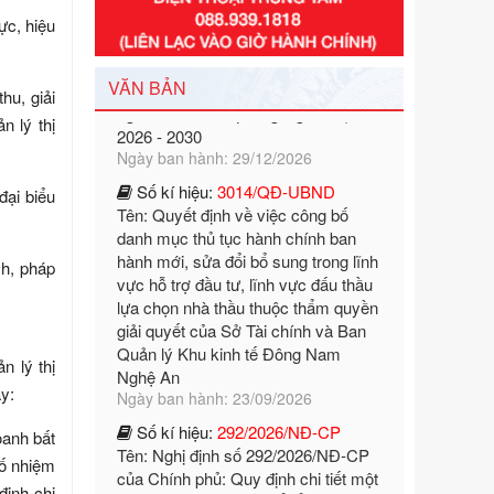
nghèo đa chiều quốc gia giai đoạn
ực, hiệu
2026 - 2030
Ngày ban hành: 29/12/2026
Số kí hiệu:
3014/QĐ-UBND
VĂN BẢN
hu, giải
Tên: Quyết định về việc công bố
n lý thị
danh mục thủ tục hành chính ban
hành mới, sửa đổi bổ sung trong lĩnh
vực hỗ trợ đầu tư, lĩnh vực đấu thầu
đại biểu
lựa chọn nhà thầu thuộc thẩm quyền
giải quyết của Sở Tài chính và Ban
Quản lý Khu kinh tế Đông Nam
ch, pháp
Nghệ An
Ngày ban hành: 23/09/2026
Số kí hiệu:
292/2026/NĐ-CP
Tên: Nghị định số 292/2026/NĐ-CP
n lý thị
của Chính phủ: Quy định chi tiết một
y:
số điều và biện pháp để tổ chức,
hướng dẫn thi hành Luật Quản lý
oanh bất
ngoại thương
Ngày ban hành: 21/07/2026
số nhiệm
định chi