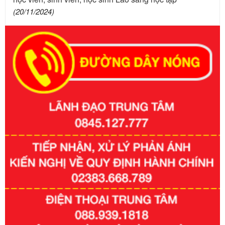
(20/11/2024)
Số kí hiệu:
351/2025/NĐ-CP
Tên: Nghị định số 351/2025/NĐ-CP của Chính phủ: Quy
định chuẩn nghèo đa chiều quốc gia giai đoạn 2026 - 2030
Ngày ban hành: 29/12/2026
Số kí hiệu:
3014/QĐ-UBND
Tên: Quyết định về việc công bố danh mục thủ tục hành