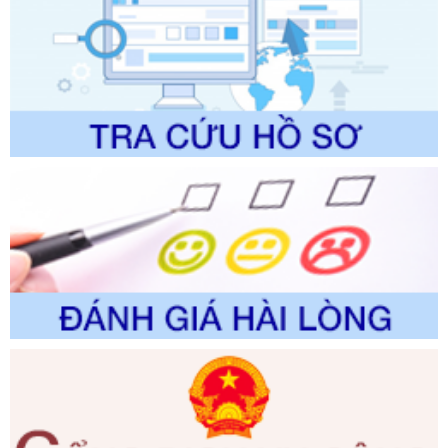
Ngày ban hành: 01/06/2026
Số kí hiệu:
2310/QĐ-UBND
Tên: Về việc công bố Danh mục thủ tục hành chính sửa
đổi, bổ sung và phê duyệt Quy trình nội bộ, quy trình điện tử
trong giải quyết thủtục hành chính lĩnh vực biến đổi khí hậu
thuộc phạm vi giải quyết của Sở Nông nghiệp và Môi
trường
Ngày ban hành: 01/06/2026
Số kí hiệu:
2300/QĐ-UBND
Tên: V/v công bố danh mục thủ tục hành chính được sửa
đổi, bổ sung và phê duyệt quy trình nội bộ, quy trình điện tử
giải quyết thủ tục hành chính trong lĩnh vực Luật sư thuộc
phạm vi chức năng quản lý của Sở Tư pháp
Ngày ban hành: 01/06/2026
Số kí hiệu:
351/2025/NĐ-CP
Tên: Nghị định số 351/2025/NĐ-CP của Chính phủ: Quy
định chuẩn nghèo đa chiều quốc gia giai đoạn 2026 - 2030
Ngày ban hành: 29/12/2026
Số kí hiệu:
3014/QĐ-UBND