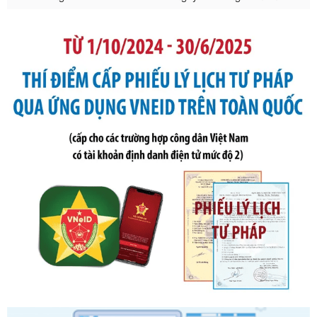
Số kí hiệu:
291/2026/NĐ-CP
Tên: Nghị định số 291/2026/NĐ-CP của Chính phủ: Sửa
đổi, bổ sung một số điều của Nghị định số 125/2020/NĐ-СР
ngày 19 tháng 10 năm 2020 của Chính phủ quy định xử
phạt vi phạm hành chính về thuế, hóa đơn được sửa đổi, bổ
sung bởi Nghị định số 102/2021/NĐ-CP
Ngày ban hành: 20/07/2026
Số kí hiệu:
2303/QĐ-UBND
Tên: Quyết định công bố Danh mục thủ tục hành chính mới
ban hành, được sửa đổi, bổ sung, bị bãi bỏ và phê duyệt
Quy trình nội bộ, quy trình điện tử giải quyết thủ tục hành
chính trong một số lĩnh vực thuộc phạm vi chức năng quản
lý của Sở Văn hóa, Thể tha
Ngày ban hành: 01/06/2026
Số kí hiệu:
2304/QĐ-UBND
Tên: Quyết định công bố Danh mục thủ tục hành chính
được sửa đổi, bổ sung và phê duyệt Quy trình nội bộ, quy
trình điện tử giải quyết thủ tục hành chính trong lĩnh vực Du
lịch thuộc phạm vi chức năng quản lý của Sở Văn hóa, Thể
thao và Du lịch