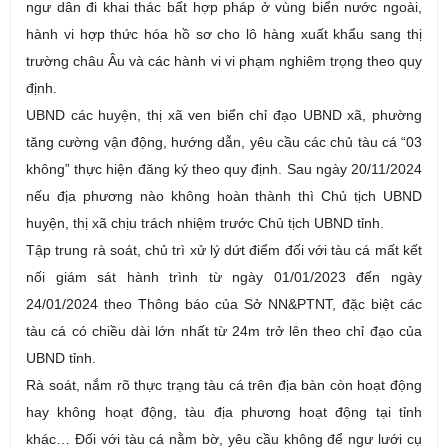
ngư dân đi khai thác bất hợp pháp ở vùng biển nước ngoài,
hành vi hợp thức hóa hồ sơ cho lô hàng xuất khẩu sang thị
trường châu Âu và các hành vi vi phạm nghiêm trọng theo quy
định.
UBND
các huyện, thị xã ven biển chỉ đạo UBND xã, phường
tăng cường vận động, hướng dẫn, yêu cầu các chủ tàu cá “03
không” thực hiện đăng ký theo quy định. Sau ngày 20/11/2024
nếu địa phương nào không hoàn thành thì Chủ tịch UBND
huyện, thị xã chịu trách nhiệm trước Chủ tịch UBND tỉnh.
Tập trung rà soát, chủ trì xử lý dứt điểm đối với tàu cá mất kết
nối giám sát hành trình từ ngày 01/01/2023 đến ngày
24/01/2024 theo Thông báo của Sở NN&PTNT, đặc biệt các
tàu cá có chiều dài lớn nhất từ 24m trở lên
theo chỉ đạo
của
UBND tỉnh
.
Rà soát, nắm rõ thực trạng tàu cá trên địa bàn còn hoạt động
hay không hoạt động, tàu địa phương hoạt động tại tỉnh
khác… Đối với tàu cá nằm bờ, yêu cầu không để ngư lưới cụ