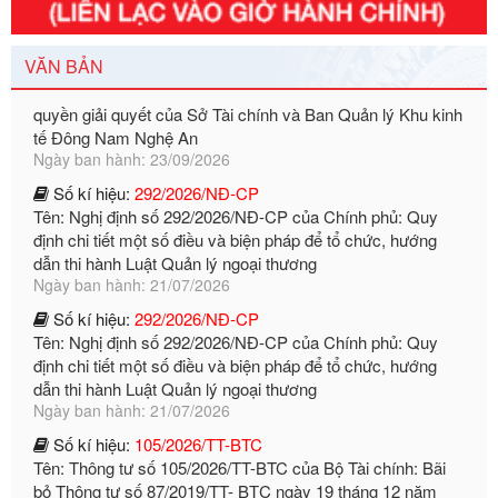
chính ban hành mới, sửa đổi bổ sung trong lĩnh vực hỗ trợ
đầu tư, lĩnh vực đấu thầu lựa chọn nhà thầu thuộc thẩm
quyền giải quyết của Sở Tài chính và Ban Quản lý Khu kinh
VĂN BẢN
tế Đông Nam Nghệ An
Ngày ban hành: 23/09/2026
Số kí hiệu:
292/2026/NĐ-CP
Tên: Nghị định số 292/2026/NĐ-CP của Chính phủ: Quy
định chi tiết một số điều và biện pháp để tổ chức, hướng
dẫn thi hành Luật Quản lý ngoại thương
Ngày ban hành: 21/07/2026
Số kí hiệu:
292/2026/NĐ-CP
Tên: Nghị định số 292/2026/NĐ-CP của Chính phủ: Quy
định chi tiết một số điều và biện pháp để tổ chức, hướng
dẫn thi hành Luật Quản lý ngoại thương
Ngày ban hành: 21/07/2026
Số kí hiệu:
105/2026/TT-BTC
Tên: Thông tư số 105/2026/TT-BTC của Bộ Tài chính: Bãi
bỏ Thông tư số 87/2019/TT- BТC ngày 19 tháng 12 năm
2019 của Bộ trưởng Bộ Tài chính hướng dẫn thực hiện xử
phạt vi phạm hành chính trong lĩnh vực kho bạc nhà nước
Ngày ban hành: 21/07/2026