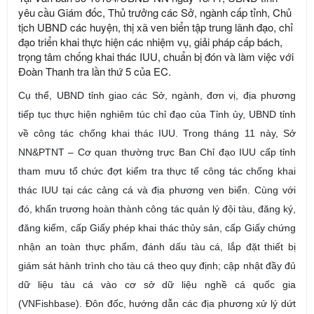
yêu cầu Giám đốc, Thủ trưởng các Sở, ngành cấp tỉnh, Chủ
tịch UBND các huyện, thị xã ven biển tập trung lãnh đạo, chỉ
đạo triển khai thực hiện các nhiệm vụ, giải pháp cấp bách,
trọng tâm chống khai thác IUU, chuẩn bị đón và làm việc với
Đoàn Thanh tra lần thứ 5 của EC.
Cụ thể, UBND tỉnh giao các Sở, ngành, đơn vị, địa phương
tiếp tục thực hiện nghiêm túc chỉ đạo của Tỉnh ủy, UBND tỉnh
về công tác
chống
khai thác IUU
. Trong tháng 11 này, Sở
NN&PTNT – Cơ quan thường trực Ban Chỉ đạo IUU cấp tỉnh
tham mưu
tổ chức đợt kiểm tra
thực tế công tác chống khai
thác IUU
tại các cảng cá và địa phương ven biển. Cùng với
đó, khẩn
trương hoàn thành công tác quản lý đội tàu, đăng ký,
đăng kiểm, cấp Giấy phép khai thác thủy sản, cấp Giấy chứng
nhận an toàn thực phẩm, đánh dấu tàu cá, lắp đặt thiết bị
giám sát hành trình cho tàu cá theo quy định; cập nhật đầy đủ
dữ liệu tàu cá vào cơ sở dữ liệu nghề cá quốc gia
(VNFishbase). Đôn đốc, hướng dẫn các địa phương xử lý dứt