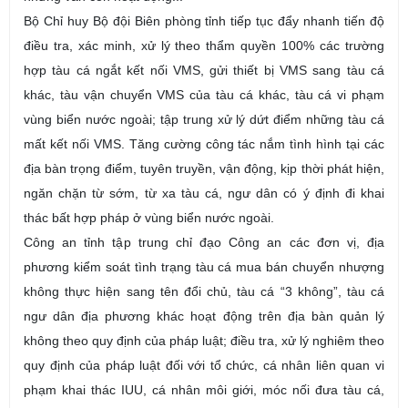
Bộ Chỉ huy Bộ đội Biên phòng tỉnh t
iếp tục đẩy nhanh tiến độ
điều tra, xác minh, xử lý theo thẩm quyền 100% các trường
hợp tàu cá ngắt kết nối VMS, gửi thiết bị VMS sang tàu cá
khác, tàu vận chuyển VMS của tàu cá khác, tàu cá vi phạm
vùng biển nước ngoài
; tập trung xử lý dứt điểm những tàu cá
mất kết nối VMS.
Tăng cường công tác nắm tình hình tại các
địa bàn trọng điểm, tuyên truyền, vận động, kịp thời phát hiện,
ngăn chặn từ sớm, từ xa tàu cá, ngư dân có ý định đi khai
thác bất hợp pháp ở vùng biển nước ngoài.
Công an tỉnh tập trung chỉ đạo Công an các đơn vị, địa
phương kiểm soát tình trạng tàu cá mua bán chuyển nhượng
không thực hiện sang tên đổi chủ, tàu cá “3 không”, tàu cá
ngư dân địa phương khác hoạt động trên địa bàn quản lý
không theo quy định của pháp luật; điều tra, xử lý nghiêm theo
quy định của pháp luật đối với tổ chức, cá nhân liên quan vi
phạm khai thác IUU, cá nhân môi giới, móc nối đưa tàu cá,