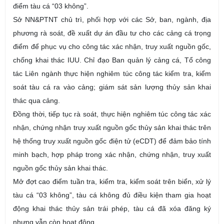
điểm tàu cá “03 không”
.
Sở NN&PTNT c
hủ trì, phối hợp với các
S
ở, ban, ngành, địa
phương rà soát, đề xuất dự án đầu tư cho các cảng cá trọng
điểm để phục vụ cho công tác xác nhận, truy xuất nguồn gốc,
chống khai thác IUU.
C
hỉ đạo Ban quản lý cảng cá, Tổ công
tác Liên ngành
thực hiện nghiêm túc công tác kiểm tra, kiểm
soát tàu cá ra vào cảng; giám sát sản lượng thủy sản khai
thác qua cảng.
Đồng thời, t
iếp tục rà soát, thực hiện nghiêm túc công tác xác
nhận, chứng nhận truy xuất nguồn gốc thủy sản khai thác trên
hệ thống truy xuất nguồn gốc điện tử (eCDT) để đảm bảo tính
minh bạch, hợp pháp trong xác nhận, chứng nhận, truy xuất
nguồn gốc thủy sản khai thác.
Mở đợt cao điểm tuần tra, kiểm tra, kiểm soát trên biển, xử lý
tàu cá “03 không”, tàu cá không đủ điều kiện tham gia hoạt
động khai thác thủy sản trái phép, tàu cá đã xóa đăng ký
nhưng vẫn còn hoạt động...