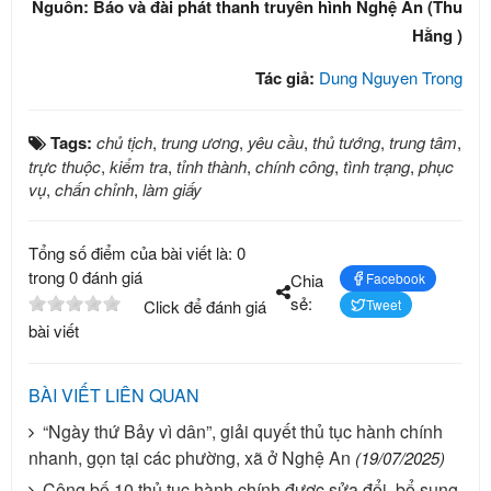
Nguồn: Báo và đài phát thanh truyền hình Nghệ An (Thu
Hằng )
Tác giả:
Dung Nguyen Trong
Tags:
chủ tịch
,
trung ương
,
yêu cầu
,
thủ tướng
,
trung tâm
,
trực thuộc
,
kiểm tra
,
tỉnh thành
,
chính công
,
tình trạng
,
phục
vụ
,
chấn chỉnh
,
làm giấy
Tổng số điểm của bài viết là: 0
trong 0 đánh giá
Chia
Facebook
sẻ:
Click để đánh giá
Tweet
bài viết
BÀI VIẾT LIÊN QUAN
“Ngày thứ Bảy vì dân”, giải quyết thủ tục hành chính
nhanh, gọn tại các phường, xã ở Nghệ An
(19/07/2025)
Công bố 10 thủ tục hành chính được sửa đổi, bổ sung