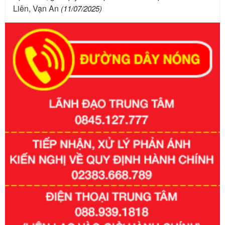
Liên, Vạn An
(11/07/2025)
Số kí hiệu:
351/2025/NĐ-CP
Tên: Nghị định số 351/2025/NĐ-CP của Chính phủ: Quy
định chuẩn nghèo đa chiều quốc gia giai đoạn 2026 - 2030
Ngày ban hành: 29/12/2026
Số kí hiệu:
3014/QĐ-UBND
Tên: Quyết định về việc công bố danh mục thủ tục hành
chính ban hành mới, sửa đổi bổ sung trong lĩnh vực hỗ trợ
đầu tư, lĩnh vực đấu thầu lựa chọn nhà thầu thuộc thẩm