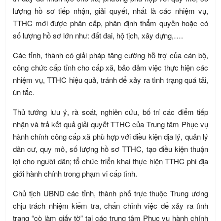
lượng hồ sơ tiếp nhận, giải quyết, nhất là các nhiệm vụ,
TTHC mới được phân cấp, phân định thẩm quyền hoặc có
số lượng hồ sơ lớn như: đất đai, hộ tịch, xây dựng,….
Các tỉnh, thành có giải pháp tăng cường hỗ trợ của cán bộ,
công chức cấp tỉnh cho cấp xã, bảo đảm việc thực hiện các
nhiệm vụ, TTHC hiệu quả, tránh để xảy ra tình trạng quá tải,
ùn tắc.
Thủ tướng lưu ý, rà soát, nghiên cứu, bố trí các điểm tiếp
nhận và trả kết quả giải quyết TTHC của Trung tâm Phục vụ
hành chính công cấp xã phù hợp với điều kiện địa lý, quản lý
dân cư, quy mô, số lượng hồ sơ TTHC, tạo điều kiện thuận
lợi cho người dân; tổ chức triển khai thực hiện TTHC phi địa
giới hành chính trong phạm vi cấp tỉnh.
Chủ tịch UBND các tỉnh, thành phố trực thuộc Trung ương
chịu trách nhiệm kiểm tra, chấn chỉnh việc để xảy ra tình
trạng “cò làm giấy tờ” tại các trung tâm Phục vụ hành chính