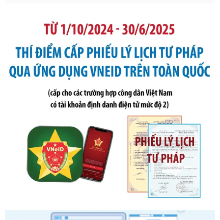
Tên: Nghị định số 291/2026/NĐ-CP của Chính phủ: Sửa
đổi, bổ sung một số điều của Nghị định số 125/2020/NĐ-СР
ngày 19 tháng 10 năm 2020 của Chính phủ quy định xử
phạt vi phạm hành chính về thuế, hóa đơn được sửa đổi, bổ
sung bởi Nghị định số 102/2021/NĐ-CP
Ngày ban hành: 20/07/2026
Số kí hiệu:
2303/QĐ-UBND
Tên: Quyết định công bố Danh mục thủ tục hành chính mới
ban hành, được sửa đổi, bổ sung, bị bãi bỏ và phê duyệt
Quy trình nội bộ, quy trình điện tử giải quyết thủ tục hành
chính trong một số lĩnh vực thuộc phạm vi chức năng quản
lý của Sở Văn hóa, Thể tha
Ngày ban hành: 01/06/2026
Số kí hiệu:
2304/QĐ-UBND
Tên: Quyết định công bố Danh mục thủ tục hành chính
được sửa đổi, bổ sung và phê duyệt Quy trình nội bộ, quy
trình điện tử giải quyết thủ tục hành chính trong lĩnh vực Du
lịch thuộc phạm vi chức năng quản lý của Sở Văn hóa, Thể
thao và Du lịch
Ngày ban hành: 01/06/2026