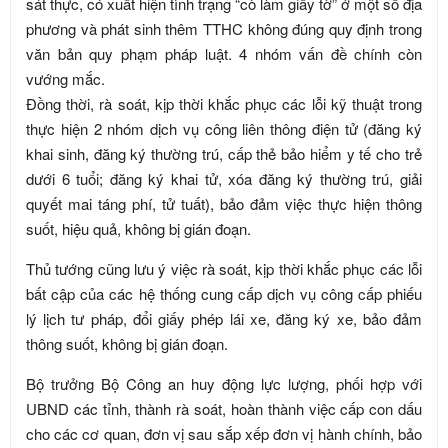
sát thực, có xuất hiện tình trạng “cò làm giấy tờ” ở một số địa
phương và phát sinh thêm TTHC không đúng quy định trong
văn bản quy phạm pháp luật. 4 nhóm vấn đề chính còn
vướng mắc.
Đồng thời, rà soát, kịp thời khắc phục các lỗi kỹ thuật trong
thực hiện 2 nhóm dịch vụ công liên thông điện tử (đăng ký
khai sinh, đăng ký thường trú, cấp thẻ bảo hiểm y tế cho trẻ
dưới 6 tuổi; đăng ký khai tử, xóa đăng ký thường trú, giải
quyết mai táng phí, tử tuất), bảo đảm việc thực hiện thông
suốt, hiệu quả, không bị gián đoạn.
Thủ tướng cũng lưu ý việc rà soát, kịp thời khắc phục các lỗi
bất cập của các hệ thống cung cấp dịch vụ công cấp phiếu
lý lịch tư pháp, đổi giấy phép lái xe, đăng ký xe, bảo đảm
thông suốt, không bị gián đoạn.
Bộ trưởng Bộ Công an huy động lực lượng, phối hợp với
UBND các tỉnh, thành rà soát, hoàn thành việc cấp con dấu
cho các cơ quan, đơn vị sau sắp xếp đơn vị hành chính, bảo