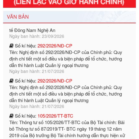
quyền giải quyết của Sở Tài chính và Ban Quản lý Khu kinh
tế Đông Nam Nghệ An
Ngày ban hành: 23/09/2026
VĂN BẢN
Số kí hiệu:
292/2026/NĐ-CP
Tên: Nghị định số 292/2026/NĐ-CP của Chính phủ: Quy
định chi tiết một số điều và biện pháp để tổ chức, hướng
dẫn thi hành Luật Quản lý ngoại thương
Ngày ban hành: 21/07/2026
Số kí hiệu:
292/2026/NĐ-CP
Tên: Nghị định số 292/2026/NĐ-CP của Chính phủ: Quy
định chi tiết một số điều và biện pháp để tổ chức, hướng
dẫn thi hành Luật Quản lý ngoại thương
Ngày ban hành: 21/07/2026
Số kí hiệu:
105/2026/TT-BTC
Tên: Thông tư số 105/2026/TT-BTC của Bộ Tài chính: Bãi
bỏ Thông tư số 87/2019/TT- BТC ngày 19 tháng 12 năm
2019 của Bộ trưởng Bộ Tài chính hướng dẫn thực hiện xử
phạt vi phạm hành chính trong lĩnh vực kho bạc nhà nước
Ngày ban hành: 21/07/2026
Số kí hiệu:
291/2026/NĐ-CP