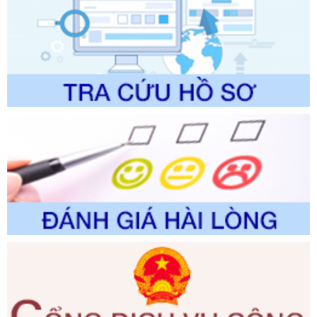
Số kí hiệu:
2310/QĐ-UBND
Tên: Về việc công bố Danh mục thủ tục hành chính sửa
đổi, bổ sung và phê duyệt Quy trình nội bộ, quy trình điện tử
trong giải quyết thủtục hành chính lĩnh vực biến đổi khí hậu
thuộc phạm vi giải quyết của Sở Nông nghiệp và Môi
trường
Ngày ban hành: 01/06/2026
Số kí hiệu:
2300/QĐ-UBND
Tên: V/v công bố danh mục thủ tục hành chính được sửa
đổi, bổ sung và phê duyệt quy trình nội bộ, quy trình điện tử
giải quyết thủ tục hành chính trong lĩnh vực Luật sư thuộc
phạm vi chức năng quản lý của Sở Tư pháp
Ngày ban hành: 01/06/2026
Số kí hiệu:
351/2025/NĐ-CP
Tên: Nghị định số 351/2025/NĐ-CP của Chính phủ: Quy
định chuẩn nghèo đa chiều quốc gia giai đoạn 2026 - 2030
Ngày ban hành: 29/12/2026
Số kí hiệu:
3014/QĐ-UBND
Tên: Quyết định về việc công bố danh mục thủ tục hành
chính ban hành mới, sửa đổi bổ sung trong lĩnh vực hỗ trợ