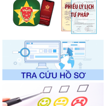
Số kí hiệu:
2303/QĐ-UBND
Tên: Quyết định công bố Danh mục thủ tục hành chính mới
ban hành, được sửa đổi, bổ sung, bị bãi bỏ và phê duyệt
Quy trình nội bộ, quy trình điện tử giải quyết thủ tục hành
chính trong một số lĩnh vực thuộc phạm vi chức năng quản
lý của Sở Văn hóa, Thể tha
Ngày ban hành: 01/06/2026
Số kí hiệu:
2304/QĐ-UBND
Tên: Quyết định công bố Danh mục thủ tục hành chính
được sửa đổi, bổ sung và phê duyệt Quy trình nội bộ, quy
trình điện tử giải quyết thủ tục hành chính trong lĩnh vực Du
lịch thuộc phạm vi chức năng quản lý của Sở Văn hóa, Thể
thao và Du lịch
Ngày ban hành: 01/06/2026
Số kí hiệu:
2310/QĐ-UBND
Tên: Về việc công bố Danh mục thủ tục hành chính sửa
đổi, bổ sung và phê duyệt Quy trình nội bộ, quy trình điện tử
trong giải quyết thủtục hành chính lĩnh vực biến đổi khí hậu
thuộc phạm vi giải quyết của Sở Nông nghiệp và Môi
trường