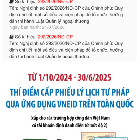
dẫn thi hành Luật Quản lý ngoại thương
Ngày ban hành: 21/07/2026
Số kí hiệu:
292/2026/NĐ-CP
Tên: Nghị định số 292/2026/NĐ-CP của Chính phủ: Quy
định chi tiết một số điều và biện pháp để tổ chức, hướng
dẫn thi hành Luật Quản lý ngoại thương
Ngày ban hành: 21/07/2026
Số kí hiệu:
105/2026/TT-BTC
Tên: Thông tư số 105/2026/TT-BTC của Bộ Tài chính: Bãi
bỏ Thông tư số 87/2019/TT- BТC ngày 19 tháng 12 năm
2019 của Bộ trưởng Bộ Tài chính hướng dẫn thực hiện xử
phạt vi phạm hành chính trong lĩnh vực kho bạc nhà nước
Ngày ban hành: 21/07/2026
Số kí hiệu:
291/2026/NĐ-CP
Tên: Nghị định số 291/2026/NĐ-CP của Chính phủ: Sửa
đổi, bổ sung một số điều của Nghị định số 125/2020/NĐ-СР
ngày 19 tháng 10 năm 2020 của Chính phủ quy định xử
phạt vi phạm hành chính về thuế, hóa đơn được sửa đổi, bổ
sung bởi Nghị định số 102/2021/NĐ-CP
Ngày ban hành: 20/07/2026