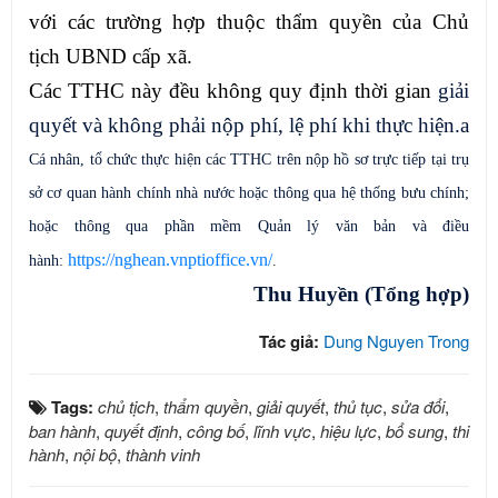
với các trường hợp thuộc thẩm quyền của Chủ
tịch
UBND
cấp xã.
Các TTHC này
đều
không quy định thời gian
giải
quyết và không phải nộp phí, lệ phí khi thực hiện.
a
Cá nhân, tổ chức thực hiện các TTHC trên nộp hồ sơ trực tiếp tại trụ
sở cơ quan hành chính nhà nước hoặc thông qua hệ thống bưu chính;
hoặc thông qua phần mềm Quản lý văn bản và điều
https://nghean.vnptioffice.vn/
hành:
.
Thu Huyền (Tổng hợp)
Tác giả:
Dung Nguyen Trong
Tags:
chủ tịch
,
thẩm quyền
,
giải quyết
,
thủ tục
,
sửa đổi
,
ban hành
,
quyết định
,
công bố
,
lĩnh vực
,
hiệu lực
,
bổ sung
,
thi
hành
,
nội bộ
,
thành vinh