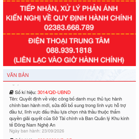
Số kí hiệu:
351/2025/NĐ-CP
Tên: Nghị định số 351/2025/NĐ-CP của Chính phủ: Quy
định chuẩn nghèo đa chiều quốc gia giai đoạn 2026 - 2030
Ngày ban hành: 29/12/2026
VĂN BẢN
Số kí hiệu:
3014/QĐ-UBND
Tên: Quyết định về việc công bố danh mục thủ tục hành
chính ban hành mới, sửa đổi bổ sung trong lĩnh vực hỗ trợ
đầu tư, lĩnh vực đấu thầu lựa chọn nhà thầu thuộc thẩm
quyền giải quyết của Sở Tài chính và Ban Quản lý Khu kinh
tế Đông Nam Nghệ An
Ngày ban hành: 23/09/2026
Số kí hiệu:
292/2026/NĐ-CP
Tên: Nghị định số 292/2026/NĐ-CP của Chính phủ: Quy
định chi tiết một số điều và biện pháp để tổ chức, hướng