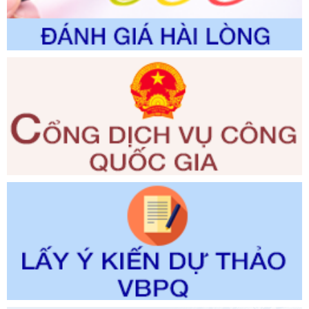
Ngày ban hành: 01/06/2026
Số kí hiệu:
2300/QĐ-UBND
Tên: V/v công bố danh mục thủ tục hành chính được sửa
đổi, bổ sung và phê duyệt quy trình nội bộ, quy trình điện tử
giải quyết thủ tục hành chính trong lĩnh vực Luật sư thuộc
phạm vi chức năng quản lý của Sở Tư pháp
Ngày ban hành: 01/06/2026
Số kí hiệu:
351/2025/NĐ-CP
Tên: Nghị định số 351/2025/NĐ-CP của Chính phủ: Quy
định chuẩn nghèo đa chiều quốc gia giai đoạn 2026 - 2030
Ngày ban hành: 29/12/2026
Số kí hiệu:
3014/QĐ-UBND
Tên: Quyết định về việc công bố danh mục thủ tục hành
chính ban hành mới, sửa đổi bổ sung trong lĩnh vực hỗ trợ
đầu tư, lĩnh vực đấu thầu lựa chọn nhà thầu thuộc thẩm
quyền giải quyết của Sở Tài chính và Ban Quản lý Khu kinh
tế Đông Nam Nghệ An
Ngày ban hành: 23/09/2026
Số kí hiệu:
292/2026/NĐ-CP