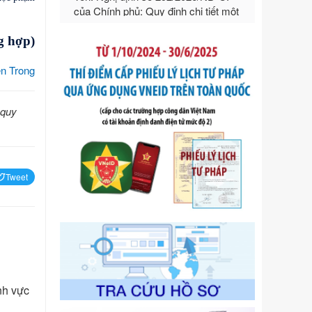
ngoại thương
Ngày ban hành: 21/07/2026
g hợp)
Số kí hiệu:
292/2026/NĐ-CP
Tên: Nghị định số 292/2026/NĐ-CP
n Trong
của Chính phủ: Quy định chi tiết một
số điều và biện pháp để tổ chức,
hướng dẫn thi hành Luật Quản lý
quy
ngoại thương
Ngày ban hành: 21/07/2026
Số kí hiệu:
105/2026/TT-BTC
Tên: Thông tư số 105/2026/TT-BTC
Tweet
của Bộ Tài chính: Bãi bỏ Thông tư số
87/2019/TT- BТC ngày 19 tháng 12
năm 2019 của Bộ trưởng Bộ Tài
chính hướng dẫn thực hiện xử phạt
vi phạm hành chính trong lĩnh vực
kho bạc nhà nước
Ngày ban hành: 21/07/2026
nh vực
Số kí hiệu:
291/2026/NĐ-CP
Tên: Nghị định số 291/2026/NĐ-CP