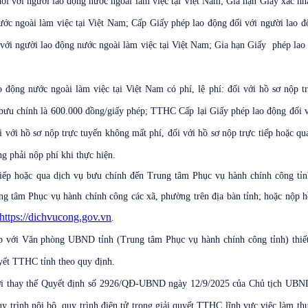
đối với người lao động nước ngoài làm việc tại Việt Nam; Gia hạn Giấy xác n
ước ngoài làm việc tại Việt Nam; Cấp Giấy phép lao động đối với người lao 
 với người lao động nước ngoài làm việc tại Việt Nam;
Gia hạn
Giấy
phép lao 
 động nước ngoài làm việc tại Việt Nam có phí, lệ phí:
đối với hồ sơ nộp t
 bưu chính là 600.000 đồng/giấy phép;
TTHC Cấp lại
Giấy
phép lao động đối 
i với hồ sơ nộp trực tuyến không mất phí, đối với hồ sơ nộp trực tiếp hoặc qu
g phải nộp phí khi thực hiện.
tiếp hoặc qua dịch vụ bưu chính đến Trung tâm Phục vụ hành chính công tỉn
 tâm Phục vụ hành chính công các xã, phường trên địa bàn tỉnh; hoặc
n
ộp h
https://dichvucong.gov.vn
.
p với Văn phòng UBND tỉnh (Trung tâm Phục vụ hành chính công tỉnh) thiế
uyết TTHC tỉnh theo quy định.
thời thay thế Quyết định số 2926/QĐ-UBND ngày 12/9/2025 của Chủ tịch UBN
trình nội bộ, quy trình điện tử trong giải quyết TTHC lĩnh vực việc làm t