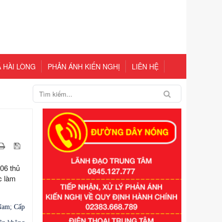
 HÀI LÒNG
PHẢN ÁNH KIẾN NGHỊ
LIÊN HỆ
06 thủ
c làm
 Nam; Cấp