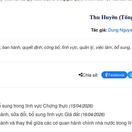
Thu Huyền (Tổn
Tác giả:
Dung Nguye
,
ban hành
,
quyết định
,
công bố
,
lĩnh vực
,
quản lý
,
việc làm
,
bổ sung
,
Chia sẻ:
Facebook
ổ sung trong lĩnh vực Chứng thực
(15/04/2026)
ành, sửa đổi, bổ sung lĩnh vực Giá đất
(16/04/2026)
ành và thay thế giữa các cơ quan hành chính nhà nước trong lĩ