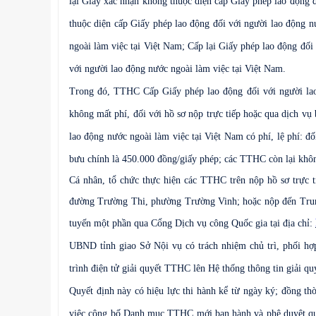
lại Giấy xác nhận không thuộc diện cấp Giấy phép lao động 
thuộc diện cấp Giấy phép lao động đối với người lao động n
ngoài làm việc tại Việt Nam; Cấp lại Giấy phép lao động đối
với người lao động nước ngoài làm việc tại Việt Nam
.
Trong đó, TTHC
Cấp
Giấy
phép lao động đối với người lao
không mất phí, đối với hồ sơ nộp trực tiếp hoặc qua dịch vụ
lao động nước ngoài làm việc tại Việt Nam có phí, lệ phí:
đố
bưu chính là 450.000 đồng/giấy phép;
các TTHC còn lại
khôn
Cá nhân, tổ chức thực hiện các TTHC trên nộp hồ sơ trực 
đường Trường Thi, phường Trường Vinh; hoặc nộp đến Trung
tuyến một phần qua Cổng Dịch vụ công Quốc gia tại địa chỉ:
UBND tỉnh giao Sở Nội vụ có trách nhiệm chủ trì, phối hợ
trình điện tử giải quyết TTHC lên Hệ thống thông tin giải q
Quyết định này có hiệu lực thi hành kể từ ngày ký; đồng 
việc công bố Danh mục TTHC mới ban hành và phê duyệt quy 