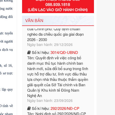
hận không
Số kí hiệu:
351/2025/NĐ-CP
Tên: Nghị định số 351/2025/NĐ-CP
động nước
của Chính phủ: Quy định chuẩn
động đối
nghèo đa chiều quốc gia giai đoạn
VĂN BẢN
2026 - 2030
Ngày ban hành: 29/12/2026
rực tuyến
Số kí hiệu:
3014/QĐ-UBND
với người
Tên: Quyết định về việc công bố
danh mục thủ tục hành chính ban
a dịch vụ
hành mới, sửa đổi bổ sung trong lĩnh
vực hỗ trợ đầu tư, lĩnh vực đấu thầu
lựa chọn nhà thầu thuộc thẩm quyền
h, số 16,
giải quyết của Sở Tài chính và Ban
ồ sơ trực
Quản lý Khu kinh tế Đông Nam
Nghệ An
Ngày ban hành: 23/09/2026
t lập quy
Số kí hiệu:
292/2026/NĐ-CP
Tên: Nghị định số 292/2026/NĐ-CP
của Chính phủ: Quy định chi tiết một
D tỉnh về
số điều và biện pháp để tổ chức,
hướng dẫn thi hành Luật Quản lý
huộc phạm