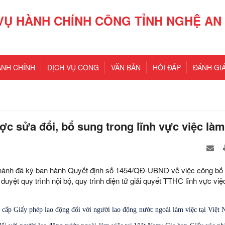
VỤ HÀNH CHÍNH CÔNG TỈNH NGHỆ AN
ÀNH CHÍNH
DỊCH VỤ CÔNG
VĂN BẢN
HỎI ĐÁP
ĐÁNH GIÁ
ợc sửa đổi, bổ sung trong lĩnh vực việc làm
hành đã ký ban hành Quyết định số 1454/QĐ-UBND về việc công bố 
yệt quy trình nội bộ, quy trình điện tử giải quyết TTHC lĩnh vực việ
cấp Giấy phép lao động đối với người lao động nước ngoài làm việc tại Việt