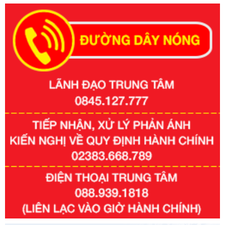
Số kí hiệu:
351/2025/NĐ-CP
Tên: Nghị định số 351/2025/NĐ-CP của Chính phủ: Quy
định chuẩn nghèo đa chiều quốc gia giai đoạn 2026 - 2030
Ngày ban hành: 29/12/2026
Số kí hiệu:
3014/QĐ-UBND
Tên: Quyết định về việc công bố danh mục thủ tục hành
chính ban hành mới, sửa đổi bổ sung trong lĩnh vực hỗ trợ
đầu tư, lĩnh vực đấu thầu lựa chọn nhà thầu thuộc thẩm