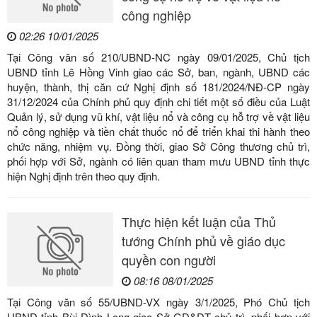
công nghiệp
02:26 10/01/2025
Tại Công văn số 210/UBND-NC ngày 09/01/2025, Chủ tịch
UBND tỉnh Lê Hồng Vinh giao các Sở, ban, ngành, UBND các
huyện, thành, thị căn cứ Nghị định số 181/2024/NĐ-CP ngày
31/12/2024 của Chính phủ quy định chi tiết một số điều của Luật
Quản lý, sử dụng vũ khí, vật liệu nổ và công cụ hỗ trợ về vật liệu
nổ công nghiệp và tiền chất thuốc nổ để triển khai thi hành theo
chức năng, nhiệm vụ. Đồng thời, giao Sở Công thương chủ trì,
phối hợp với Sở, ngành có liên quan tham mưu UBND tỉnh thực
hiện Nghị định trên theo quy định.
Thực hiện kết luận của Thủ
tướng Chính phủ về giáo dục
quyền con người
08:16 08/01/2025
Tại Công văn số 55/UBND-VX ngày 3/1/2025, Phó Chủ tịch
UBND tỉnh Bùi Đình Long giao Sở GD&ĐT chủ trì, phối hợp với