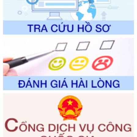
Số kí hiệu:
2310/QĐ-UBND
Tên: Về việc công bố Danh mục thủ tục hành chính sửa
đổi, bổ sung và phê duyệt Quy trình nội bộ, quy trình điện tử
trong giải quyết thủtục hành chính lĩnh vực biến đổi khí hậu
thuộc phạm vi giải quyết của Sở Nông nghiệp và Môi
trường
Ngày ban hành: 01/06/2026
Số kí hiệu:
2300/QĐ-UBND
Tên: V/v công bố danh mục thủ tục hành chính được sửa
đổi, bổ sung và phê duyệt quy trình nội bộ, quy trình điện tử
giải quyết thủ tục hành chính trong lĩnh vực Luật sư thuộc
phạm vi chức năng quản lý của Sở Tư pháp
Ngày ban hành: 01/06/2026
Số kí hiệu:
351/2025/NĐ-CP
Tên: Nghị định số 351/2025/NĐ-CP của Chính phủ: Quy
định chuẩn nghèo đa chiều quốc gia giai đoạn 2026 - 2030
Ngày ban hành: 29/12/2026
Số kí hiệu:
3014/QĐ-UBND
Tên: Quyết định về việc công bố danh mục thủ tục hành
chính ban hành mới, sửa đổi bổ sung trong lĩnh vực hỗ trợ