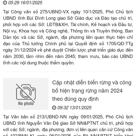
05:29 16/01/2025
Tại Công văn số 275/UBND-VX ngày 10/1/2025, Phó Chủ tịch
UBND tỉnh Bùi Đình Long giao Sở Giáo dục và Đào tạo chủ trì,
phối hợp với các Sở: LĐTB&XH, Tài chính, Kế hoạch và Đầu tư,
Nội vụ, Khoa học và Công nghệ, Thông tin và Truyền thông, Ban
Dân tộc và các Sở, ngành, địa phương liên quan thực hiện chỉ
đạo của Thủ tướng Chính phủ tại Quyết định số 1705/QĐ-TTg
ngày 31/12/2024 về phê duyệt Chiến lược phát triển giáo dục đến
năm 2030, tầm nhìn đến năm 2045; tham mưu, báo cáo UBND
tỉnh các nội dung thuộc thẩm quyền.
Cập nhật diễn biến rừng và công
bố hiện trạng rừng năm 2024
theo đúng quy định
09:32 13/01/2025
Tại Văn bản số 213/UBND-NN ngày 09/01/2025, Phó Chủ tịch
UBND tỉnh Nguyễn Văn Đệ giao Sở NN&PTNT chủ trì, phối hợp
với các Sở, ngành, địa phương, đơn vị liên quan căn cứ Công văn
số 102/BNN-KL ngày 06/01/2025 của Bộ NN&PTNT triển khai