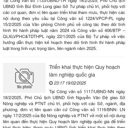
Tại Công văn số 1133/UBND-TH ngày 18/2/2025, Phó Chủ tịch
UBND tỉnh Bùi Đình Long giao Sở Tư pháp chủ trì, phối hợp với
các cơ quan, đơn vị liên quan triển khai tham mưu, thực hiện các
nội dung theo yêu cầu tại Công văn số 1224/VPCP-PL ngày
15/2/2025 của Văn phòng Chính phủ về công tác theo dõi tình
hình thi hành pháp luật năm 2024 và Công văn số 406/BTP –
QLXLVPHC&TDTHPL ngày 22/1/2025 của Bộ Tư pháp về việc
hướng dẫn thực hiện kế hoạch theo dõi tình hình thi hành pháp
luật trong lĩnh vực trọng tâm, liên ngành năm 2025.
Triển khai thực hiện Quy hoạch
lâm nghiệp quốc gia
23:17 19/02/2025
Tại Công văn số 1117/UBND-NN ngày
18/2/2025, Phó Chủ tịch UBND tỉnh Nguyễn Văn Đệ giao Sở
Nông nghiệp và PTNT chủ trì, phối hợp với các Sở, ngành, địa
phương, đơn vị liên quan căn cứ Công văn số 1116/BNN- LN
ngày 17/2/2025 của Bộ Nông nghiệp và PTNT về một số nội dung
liên quan đến thực hiện Quy hoạch lâm nghiệp quốc gia để triển
khai thực hiện; tham mưu UBND tỉnh triển khai thực hiện theo