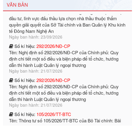
quyền giải quyết của Sở Tài chính và Ban Quản lý Khu kinh
VĂN BẢN
tế Đông Nam Nghệ An
Ngày ban hành: 23/09/2026
Số kí hiệu:
292/2026/NĐ-CP
Tên: Nghị định số 292/2026/NĐ-CP của Chính phủ: Quy
định chi tiết một số điều và biện pháp để tổ chức, hướng
dẫn thi hành Luật Quản lý ngoại thương
Ngày ban hành: 21/07/2026
Số kí hiệu:
292/2026/NĐ-CP
Tên: Nghị định số 292/2026/NĐ-CP của Chính phủ: Quy
định chi tiết một số điều và biện pháp để tổ chức, hướng
dẫn thi hành Luật Quản lý ngoại thương
Ngày ban hành: 21/07/2026
Số kí hiệu:
105/2026/TT-BTC
Tên: Thông tư số 105/2026/TT-BTC của Bộ Tài chính: Bãi
bỏ Thông tư số 87/2019/TT- BТC ngày 19 tháng 12 năm
2019 của Bộ trưởng Bộ Tài chính hướng dẫn thực hiện xử
phạt vi phạm hành chính trong lĩnh vực kho bạc nhà nước
Ngày ban hành: 21/07/2026
Số kí hiệu:
291/2026/NĐ-CP