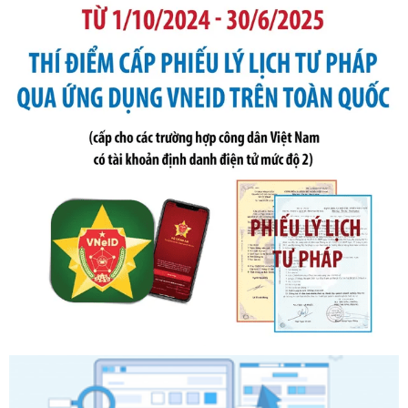
Tên: Nghị định số 291/2026/NĐ-CP của Chính phủ: Sửa
đổi, bổ sung một số điều của Nghị định số 125/2020/NĐ-СР
ngày 19 tháng 10 năm 2020 của Chính phủ quy định xử
phạt vi phạm hành chính về thuế, hóa đơn được sửa đổi, bổ
sung bởi Nghị định số 102/2021/NĐ-CP
Ngày ban hành: 20/07/2026
Số kí hiệu:
2303/QĐ-UBND
Tên: Quyết định công bố Danh mục thủ tục hành chính mới
ban hành, được sửa đổi, bổ sung, bị bãi bỏ và phê duyệt
Quy trình nội bộ, quy trình điện tử giải quyết thủ tục hành
chính trong một số lĩnh vực thuộc phạm vi chức năng quản
lý của Sở Văn hóa, Thể tha
Ngày ban hành: 01/06/2026
Số kí hiệu:
2304/QĐ-UBND
Tên: Quyết định công bố Danh mục thủ tục hành chính
được sửa đổi, bổ sung và phê duyệt Quy trình nội bộ, quy
trình điện tử giải quyết thủ tục hành chính trong lĩnh vực Du
lịch thuộc phạm vi chức năng quản lý của Sở Văn hóa, Thể
thao và Du lịch
Ngày ban hành: 01/06/2026