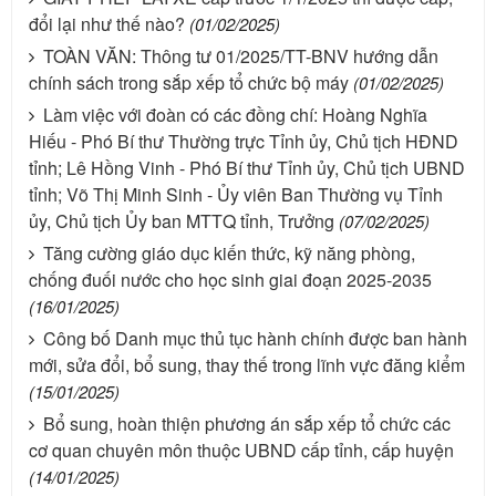
đổi lại như thế nào?
(01/02/2025)
TOÀN VĂN: Thông tư 01/2025/TT-BNV hướng dẫn
chính sách trong sắp xếp tổ chức bộ máy
(01/02/2025)
Làm việc với đoàn có các đồng chí: Hoàng Nghĩa
Hiếu - Phó Bí thư Thường trực Tỉnh ủy, Chủ tịch HĐND
tỉnh; Lê Hồng Vinh - Phó Bí thư Tỉnh ủy, Chủ tịch UBND
tỉnh; Võ Thị Minh Sinh - Ủy viên Ban Thường vụ Tỉnh
ủy, Chủ tịch Ủy ban MTTQ tỉnh, Trưởng
(07/02/2025)
Tăng cường giáo dục kiến thức, kỹ năng phòng,
chống đuối nước cho học sinh giai đoạn 2025-2035
(16/01/2025)
Công bố Danh mục thủ tục hành chính được ban hành
mới, sửa đổi, bổ sung, thay thế trong lĩnh vực đăng kiểm
(15/01/2025)
Bổ sung, hoàn thiện phương án sắp xếp tổ chức các
cơ quan chuyên môn thuộc UBND cấp tỉnh, cấp huyện
(14/01/2025)