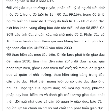
trình độ tiến sĩ đạt ít nhất 40%.
Đối với giáo dục thường xuyên, phấn đấu tỷ lệ người biết chữ
mức độ 1 trong độ tuổi từ 15 - 60 đạt 99,15%; trong đó tỷ lệ
người biết chữ mức độ 1 trong độ tuổi từ 15 - 60 ở vùng đặc
biệt khó khăn, vùng đồng bào dân tộc thiểu số đạt 98,85%. Có
90% các tỉnh đạt chuẩn xóa mù chữ mức độ 2. Phấn đấu có
10 đơn vị hành chính tham gia vào Mạng lưới thành phố học
tập toàn cầu của UNESCO vào năm 2030.
Để thực hiện các mục tiêu trên, Chiến lược phát triển giáo dục
đến năm 2030, tầm nhìn đến năm 2045 đã đưa ra các giải
pháp thực hiện, gồm: Hoàn thiện thể chế; đổi mới quản lý giáo
dục và quản trị nhà trường; thực hiện công bằng trong tiếp
cận giáo dục. Phát triển mạng lưới cơ sở giáo dục đáp ứng
nhu cầu học tập của người dân; đổi mới nội dung, phương
pháp dạy học, kiểm tra và đánh giá chất lượng giáo dục; phát
triển đội ngũ nhà giáo và cán bộ quản lý giáo dục; bảo đảm
nguồn lực tài chính và cơ sở vật chất cho phát triển giáo dục.