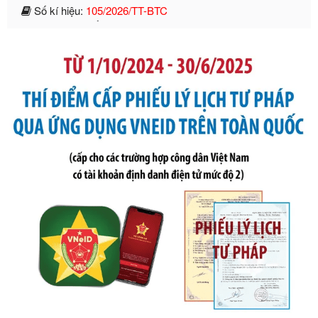
2019 của Bộ trưởng Bộ Tài chính hướng dẫn thực hiện xử
phạt vi phạm hành chính trong lĩnh vực kho bạc nhà nước
Ngày ban hành: 21/07/2026
Số kí hiệu:
291/2026/NĐ-CP
Tên: Nghị định số 291/2026/NĐ-CP của Chính phủ: Sửa
đổi, bổ sung một số điều của Nghị định số 125/2020/NĐ-СР
ngày 19 tháng 10 năm 2020 của Chính phủ quy định xử
phạt vi phạm hành chính về thuế, hóa đơn được sửa đổi, bổ
sung bởi Nghị định số 102/2021/NĐ-CP
Ngày ban hành: 20/07/2026
Số kí hiệu:
2303/QĐ-UBND
Tên: Quyết định công bố Danh mục thủ tục hành chính mới
ban hành, được sửa đổi, bổ sung, bị bãi bỏ và phê duyệt
Quy trình nội bộ, quy trình điện tử giải quyết thủ tục hành
chính trong một số lĩnh vực thuộc phạm vi chức năng quản
lý của Sở Văn hóa, Thể tha
Ngày ban hành: 01/06/2026
Số kí hiệu:
2304/QĐ-UBND
Tên: Quyết định công bố Danh mục thủ tục hành chính
được sửa đổi, bổ sung và phê duyệt Quy trình nội bộ, quy