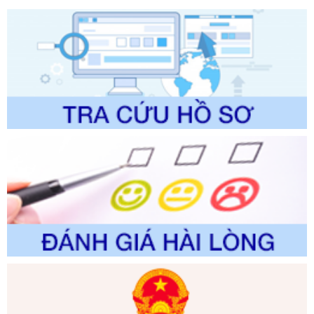
trình điện tử giải quyết thủ tục hành chính trong lĩnh vực Du
lịch thuộc phạm vi chức năng quản lý của Sở Văn hóa, Thể
thao và Du lịch
Ngày ban hành: 01/06/2026
Số kí hiệu:
2310/QĐ-UBND
Tên: Về việc công bố Danh mục thủ tục hành chính sửa
đổi, bổ sung và phê duyệt Quy trình nội bộ, quy trình điện tử
trong giải quyết thủtục hành chính lĩnh vực biến đổi khí hậu
thuộc phạm vi giải quyết của Sở Nông nghiệp và Môi
trường
Ngày ban hành: 01/06/2026
Số kí hiệu:
2300/QĐ-UBND
Tên: V/v công bố danh mục thủ tục hành chính được sửa
đổi, bổ sung và phê duyệt quy trình nội bộ, quy trình điện tử
giải quyết thủ tục hành chính trong lĩnh vực Luật sư thuộc
phạm vi chức năng quản lý của Sở Tư pháp
Ngày ban hành: 01/06/2026
Số kí hiệu:
351/2025/NĐ-CP
Tên: Nghị định số 351/2025/NĐ-CP của Chính phủ: Quy
định chuẩn nghèo đa chiều quốc gia giai đoạn 2026 - 2030