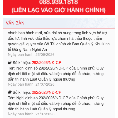
Số kí hiệu:
3014/QĐ-UBND
Tên: Quyết định về việc công bố danh mục thủ tục hành
chính ban hành mới, sửa đổi bổ sung trong lĩnh vực hỗ trợ
đầu tư, lĩnh vực đấu thầu lựa chọn nhà thầu thuộc thẩm
VĂN BẢN
quyền giải quyết của Sở Tài chính và Ban Quản lý Khu kinh
tế Đông Nam Nghệ An
Ngày ban hành: 23/09/2026
Số kí hiệu:
292/2026/NĐ-CP
Tên: Nghị định số 292/2026/NĐ-CP của Chính phủ: Quy
định chi tiết một số điều và biện pháp để tổ chức, hướng
dẫn thi hành Luật Quản lý ngoại thương
Ngày ban hành: 21/07/2026
Số kí hiệu:
292/2026/NĐ-CP
Tên: Nghị định số 292/2026/NĐ-CP của Chính phủ: Quy
định chi tiết một số điều và biện pháp để tổ chức, hướng
dẫn thi hành Luật Quản lý ngoại thương
Ngày ban hành: 21/07/2026
Số kí hiệu:
105/2026/TT-BTC
Tên: Thông tư số 105/2026/TT-BTC của Bộ Tài chính: Bãi
bỏ Thông tư số 87/2019/TT- BТC ngày 19 tháng 12 năm