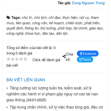
Tác giả:
Dung Nguyen Trong
Tags:
chủ trì
,
chủ tịch
,
chỉ đạo
,
thực hiện
,
nội vụ
,
tham
mưu
,
liên quan
,
công văn
,
kế hoạch
,
chiến lược
,
phát triển
,
quyết định
,
thông tin
,
thủ tướng
,
phối hợp
,
tài chính
,
giáo dục
,
công nghệ
,
khoa học
,
đào tạo
,
dân tộc
Tổng số điểm của bài viết là: 0
trong 0 đánh giá
Chia
Facebook
sẻ:
Click để đánh giá
Tweet
bài viết
BÀI VIẾT LIÊN QUAN
Tăng cường lực lượng tuần tra, kiểm soát, xử lý
nghiêm các hành vi vi phạm gây nguy cơ cao tai nạn
giao thông
(24/01/2025)
Tập trung chấn chỉnh, xử lý việc thao túng giá, đầu cơ