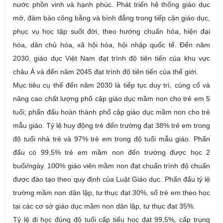
nước phồn vinh và hạnh phúc. Phát triển hệ thống giáo dục
mở, đảm bảo công bằng và bình đẳng trong tiếp cận giáo dục,
phục vụ học tập suốt đời, theo hướng chuẩn hóa, hiện đại
hóa, dân chủ hóa, xã hội hóa, hội nhập quốc tế. Đến năm
2030, giáo dục Việt Nam đạt trình độ tiên tiến của khu vực
châu Á và đến năm 2045 đạt trình độ tiên tiến của thế giới.
Mục tiêu cụ thể đến năm 2030 là tiếp tục duy trì, củng cố và
nâng cao chất lượng phổ cập giáo dục mầm non cho trẻ em 5
tuổi; phấn đấu hoàn thành phổ cập giáo dục mầm non cho trẻ
mẫu giáo. Tỷ lệ huy động trẻ đến trường đạt 38% trẻ em trong
độ tuổi nhà trẻ và 97% trẻ em trong độ tuổi mẫu giáo. Phấn
đấu có 99,5% trẻ em mầm non đến trường được học 2
buổi/ngày. 100% giáo viên mầm non đạt chuẩn trình độ chuẩn
được đào tạo theo quy định của Luật Giáo dục. Phấn đấu tỷ lệ
trường mầm non dân lập, tư thục đạt 30%, số trẻ em theo học
tại các cơ sở giáo dục mầm non dân lập, tư thục đạt 35%.
Tỷ lệ đi học đúng độ tuổi cấp tiểu học đạt 99,5%, cấp trung