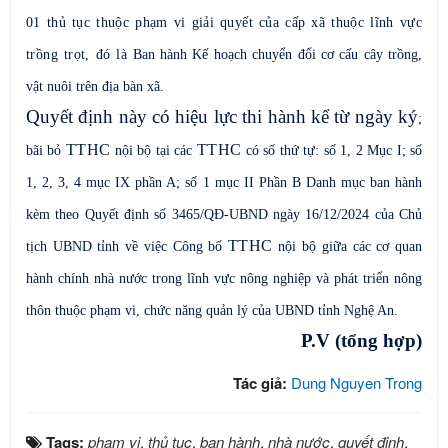
01 thủ tục thuộc phạm vi giải quyết của cấp xã thuộc lĩnh vực
trồng trọt, đó là
Ban hành Kế hoạch chuyển đổi cơ cấu cây trồng,
vật nuôi trên địa bàn xã.
Quyết định này có hiệu lực thi hành kể từ ngày ký
;
TTHC
TTHC
bãi bỏ
nội bộ tại các
có số thứ tự: số 1, 2 Mục I; số
1, 2, 3, 4 mục IX phần A; số 1 mục II Phần B Danh mục ban hành
kèm theo Quyết định số 3465/QĐ-UBND ngày 16/12/2024 của Chủ
TTHC
tịch UBND tỉnh về việc Công bố
nội bộ giữa các cơ quan
hành chính nhà nước trong lĩnh vực nông nghiệp và phát triển nông
thôn thuộc phạm vi, chức năng quản lý của UBND tỉnh Nghệ An.
P.V (tổng hợp)
Tác giả:
Dung Nguyen Trong
Tags:
phạm vi
,
thủ tục
,
ban hành
,
nhà nước
,
quyết định
,