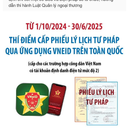
Số kí hiệu:
105/2026/TT-BTC
Tên: Thông tư số 105/2026/TT-BTC của Bộ Tài chính: Bãi
bỏ Thông tư số 87/2019/TT- BТC ngày 19 tháng 12 năm
2019 của Bộ trưởng Bộ Tài chính hướng dẫn thực hiện xử
phạt vi phạm hành chính trong lĩnh vực kho bạc nhà nước
Ngày ban hành: 21/07/2026
Số kí hiệu:
291/2026/NĐ-CP
Tên: Nghị định số 291/2026/NĐ-CP của Chính phủ: Sửa
đổi, bổ sung một số điều của Nghị định số 125/2020/NĐ-СР
ngày 19 tháng 10 năm 2020 của Chính phủ quy định xử
phạt vi phạm hành chính về thuế, hóa đơn được sửa đổi, bổ
sung bởi Nghị định số 102/2021/NĐ-CP
Ngày ban hành: 20/07/2026
Số kí hiệu:
2303/QĐ-UBND
Tên: Quyết định công bố Danh mục thủ tục hành chính mới
ban hành, được sửa đổi, bổ sung, bị bãi bỏ và phê duyệt
Quy trình nội bộ, quy trình điện tử giải quyết thủ tục hành
chính trong một số lĩnh vực thuộc phạm vi chức năng quản
lý của Sở Văn hóa, Thể tha
Ngày ban hành: 01/06/2026