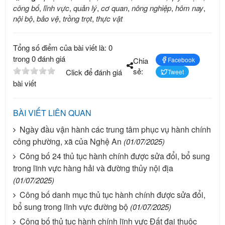
công bố
,
lĩnh vực
,
quản lý
,
cơ quan
,
nông nghiệp
,
hôm nay
,
nội bộ
,
bảo vệ
,
trồng trọt
,
thực vật
Tổng số điểm của bài viết là: 0
trong 0 đánh giá
Chia
Facebook
sẻ:
Click để đánh giá
Tweet
bài viết
BÀI VIẾT LIÊN QUAN
Ngày đầu vận hành các trung tâm phục vụ hành chính
công phường, xã của Nghệ An
(01/07/2025)
Công bố 24 thủ tục hành chính được sửa đổi, bổ sung
trong lĩnh vực hàng hải và đường thủy nội địa
(01/07/2025)
Công bố danh mục thủ tục hành chính được sửa đổi,
bổ sung trong lĩnh vực đường bộ
(01/07/2025)
Công bố thủ tục hành chính lĩnh vực Đất đai thuộc