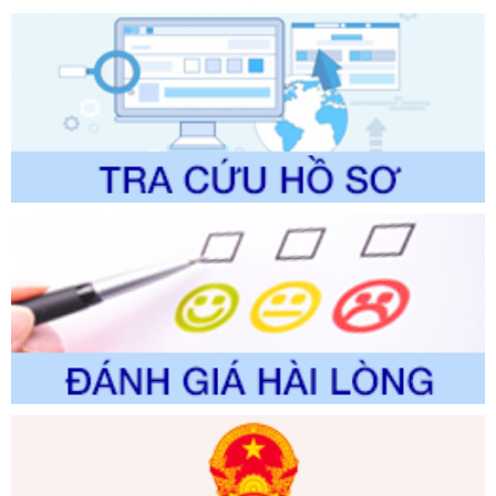
Số kí hiệu:
2304/QĐ-UBND
Tên: Quyết định công bố Danh mục thủ tục hành chính
được sửa đổi, bổ sung và phê duyệt Quy trình nội bộ, quy
trình điện tử giải quyết thủ tục hành chính trong lĩnh vực Du
lịch thuộc phạm vi chức năng quản lý của Sở Văn hóa, Thể
thao và Du lịch
Ngày ban hành: 01/06/2026
Số kí hiệu:
2310/QĐ-UBND
Tên: Về việc công bố Danh mục thủ tục hành chính sửa
đổi, bổ sung và phê duyệt Quy trình nội bộ, quy trình điện tử
trong giải quyết thủtục hành chính lĩnh vực biến đổi khí hậu
thuộc phạm vi giải quyết của Sở Nông nghiệp và Môi
trường
Ngày ban hành: 01/06/2026
Số kí hiệu:
2300/QĐ-UBND
Tên: V/v công bố danh mục thủ tục hành chính được sửa
đổi, bổ sung và phê duyệt quy trình nội bộ, quy trình điện tử
giải quyết thủ tục hành chính trong lĩnh vực Luật sư thuộc
phạm vi chức năng quản lý của Sở Tư pháp
Ngày ban hành: 01/06/2026