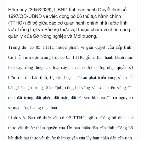
Hôm nay (30/6/2026), UBND tỉnh ban hành Quyết định số
1997/QĐ-UBND về việc công bố 06 thủ tục hành chính
(TTHC) nội bộ giữa các cơ quan hành chính nhà nước lĩnh
vực Trồng trọt và Bảo vệ thực vật thuộc phạm vi chức năng
quản lý của Sở Nông nghiệp và Môi trường.
Trong đó, có 05 TTHC thuộc phạm vi giải quyết của cấp tỉnh.
Cụ thể, lĩnh vực trồng trọt có 03 TTHC gồm:
Ban hành Danh mục
loài cây trồng thuộc các loại cây lâu năm được chứng nhận quyền sở
hữu trên địa bàn tỉnh;
Lập kế hoạch, đề án phát triển vùng sản xuất
hàng hóa tập trung;
Xác định, công bố vùng sản xuất trên vùng đất
dốc, đất trũng, đất phèn, đất mặn, đất cát ven biển và đất có nguy cơ
sa mạc hóa, hoang mạc hóa.
Lĩnh vực
Bảo vệ thực vật
có 02 TTHC, gồm:
Công bố dịch hại
thực vật thuộc thẩm quyền của Ủy ban nhân dân cấp tỉnh
;
Công bố
hết dịch hại thực vật thuộc thẩm quyền của Ủy ban nhân dân cấp tỉnh