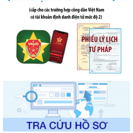
Tên: Nghị định số 291/2026/NĐ-CP của Chính phủ: Sửa
đổi, bổ sung một số điều của Nghị định số 125/2020/NĐ-СР
ngày 19 tháng 10 năm 2020 của Chính phủ quy định xử
phạt vi phạm hành chính về thuế, hóa đơn được sửa đổi, bổ
sung bởi Nghị định số 102/2021/NĐ-CP
Ngày ban hành: 20/07/2026
Số kí hiệu:
2303/QĐ-UBND
Tên: Quyết định công bố Danh mục thủ tục hành chính mới
ban hành, được sửa đổi, bổ sung, bị bãi bỏ và phê duyệt
Quy trình nội bộ, quy trình điện tử giải quyết thủ tục hành
chính trong một số lĩnh vực thuộc phạm vi chức năng quản
lý của Sở Văn hóa, Thể tha
Ngày ban hành: 01/06/2026
Số kí hiệu:
2304/QĐ-UBND
Tên: Quyết định công bố Danh mục thủ tục hành chính
được sửa đổi, bổ sung và phê duyệt Quy trình nội bộ, quy
trình điện tử giải quyết thủ tục hành chính trong lĩnh vực Du
lịch thuộc phạm vi chức năng quản lý của Sở Văn hóa, Thể
thao và Du lịch
Ngày ban hành: 01/06/2026