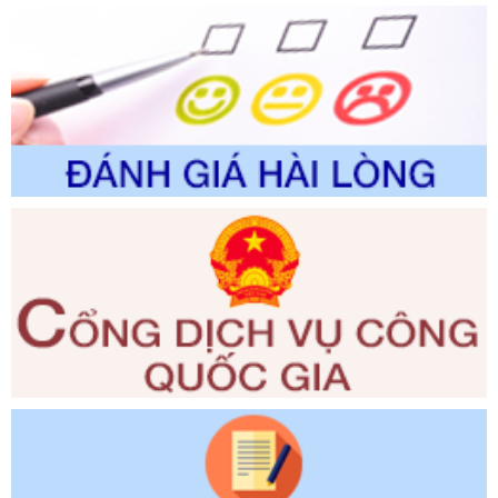
Số kí hiệu:
2310/QĐ-UBND
Tên: Về việc công bố Danh mục thủ tục hành chính sửa
đổi, bổ sung và phê duyệt Quy trình nội bộ, quy trình điện tử
trong giải quyết thủtục hành chính lĩnh vực biến đổi khí hậu
thuộc phạm vi giải quyết của Sở Nông nghiệp và Môi
trường
Ngày ban hành: 01/06/2026
Số kí hiệu:
2300/QĐ-UBND
Tên: V/v công bố danh mục thủ tục hành chính được sửa
đổi, bổ sung và phê duyệt quy trình nội bộ, quy trình điện tử
giải quyết thủ tục hành chính trong lĩnh vực Luật sư thuộc
phạm vi chức năng quản lý của Sở Tư pháp
Ngày ban hành: 01/06/2026
Số kí hiệu:
351/2025/NĐ-CP
Tên: Nghị định số 351/2025/NĐ-CP của Chính phủ: Quy
định chuẩn nghèo đa chiều quốc gia giai đoạn 2026 - 2030
Ngày ban hành: 29/12/2026
Số kí hiệu:
3014/QĐ-UBND
Tên: Quyết định về việc công bố danh mục thủ tục hành
chính ban hành mới, sửa đổi bổ sung trong lĩnh vực hỗ trợ