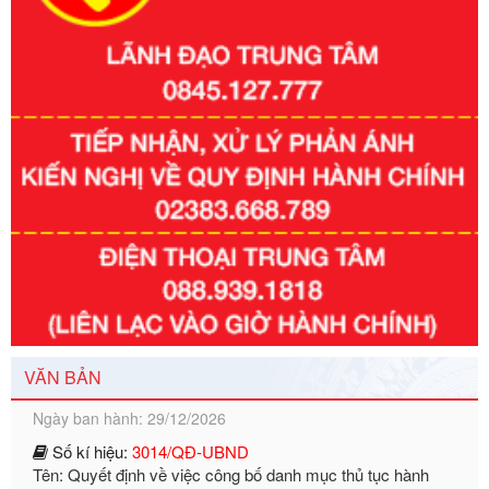
Số kí hiệu:
351/2025/NĐ-CP
Tên: Nghị định số 351/2025/NĐ-CP của Chính phủ: Quy
định chuẩn nghèo đa chiều quốc gia giai đoạn 2026 - 2030
Ngày ban hành: 29/12/2026
VĂN BẢN
Số kí hiệu:
3014/QĐ-UBND
Tên: Quyết định về việc công bố danh mục thủ tục hành
chính ban hành mới, sửa đổi bổ sung trong lĩnh vực hỗ trợ
đầu tư, lĩnh vực đấu thầu lựa chọn nhà thầu thuộc thẩm