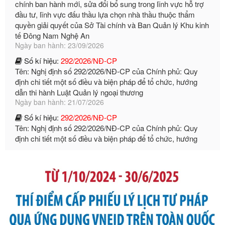
quyền giải quyết của Sở Tài chính và Ban Quản lý Khu kinh
tế Đông Nam Nghệ An
Ngày ban hành: 23/09/2026
Số kí hiệu:
292/2026/NĐ-CP
Tên: Nghị định số 292/2026/NĐ-CP của Chính phủ: Quy
định chi tiết một số điều và biện pháp để tổ chức, hướng
dẫn thi hành Luật Quản lý ngoại thương
Ngày ban hành: 21/07/2026
Số kí hiệu:
292/2026/NĐ-CP
Tên: Nghị định số 292/2026/NĐ-CP của Chính phủ: Quy
định chi tiết một số điều và biện pháp để tổ chức, hướng
dẫn thi hành Luật Quản lý ngoại thương
Ngày ban hành: 21/07/2026
Số kí hiệu:
105/2026/TT-BTC
Tên: Thông tư số 105/2026/TT-BTC của Bộ Tài chính: Bãi
bỏ Thông tư số 87/2019/TT- BТC ngày 19 tháng 12 năm
2019 của Bộ trưởng Bộ Tài chính hướng dẫn thực hiện xử
phạt vi phạm hành chính trong lĩnh vực kho bạc nhà nước
Ngày ban hành: 21/07/2026
Số kí hiệu:
291/2026/NĐ-CP