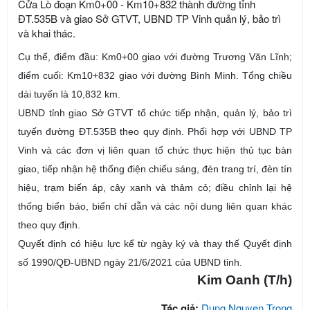
Cửa Lò đoạn Km0+00 - Km10+832 thành đường tỉnh
ĐT.535B và giao Sở GTVT, UBND TP Vinh quản lý, bảo trì
và khai thác.
Cụ thể, điểm đầu: Km0+00 giao với đường Trương Văn Lĩnh;
điểm cuối: Km10+832 giao với đường Bình Minh. Tổng chiều
dài tuyến là 10,832 km.
UBND tỉnh giao Sở GTVT tổ chức tiếp nhận, quản lý, bảo trì
tuyến đường ĐT.535B theo quy định. Phối hợp với UBND TP
Vinh và các đơn vị liên quan tổ chức thực hiện thủ tục bàn
giao, tiếp nhận hệ thống điện chiếu sáng, đèn trang trí, đèn tín
hiệu, trạm biến áp, cây xanh và thảm cỏ; điều chỉnh lại hệ
thống biển báo, biển chỉ dẫn và các nội dung liên quan khác
theo quy định.
Quyết định có hiệu lực kể từ ngày ký và thay thế Quyết định
số 1990/QĐ-UBND ngày 21/6/2021 của UBND tỉnh.
Kim Oanh (T/h)
Tác giả:
Dung Nguyen Trong