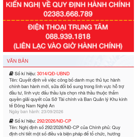
Số kí hiệu:
351/2025/NĐ-CP
Tên: Nghị định số 351/2025/NĐ-CP của Chính phủ: Quy
định chuẩn nghèo đa chiều quốc gia giai đoạn 2026 - 2030
Ngày ban hành: 29/12/2026
Số kí hiệu:
3014/QĐ-UBND
VĂN BẢN
Tên: Quyết định về việc công bố danh mục thủ tục hành
chính ban hành mới, sửa đổi bổ sung trong lĩnh vực hỗ trợ
đầu tư, lĩnh vực đấu thầu lựa chọn nhà thầu thuộc thẩm
quyền giải quyết của Sở Tài chính và Ban Quản lý Khu kinh
tế Đông Nam Nghệ An
Ngày ban hành: 23/09/2026
Số kí hiệu:
292/2026/NĐ-CP
Tên: Nghị định số 292/2026/NĐ-CP của Chính phủ: Quy
định chi tiết một số điều và biện pháp để tổ chức, hướng
dẫn thi hành Luật Quản lý ngoại thương
Ngày ban hành: 21/07/2026