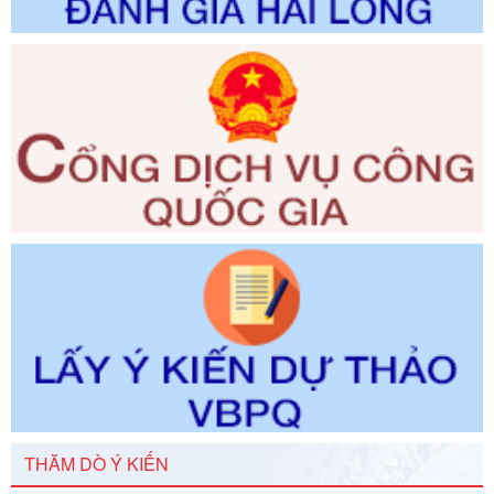
đổi, bổ sung và phê duyệt quy trình nội bộ, quy trình điện tử
giải quyết thủ tục hành chính trong lĩnh vực Luật sư thuộc
phạm vi chức năng quản lý của Sở Tư pháp
Ngày ban hành: 01/06/2026
Số kí hiệu:
351/2025/NĐ-CP
Tên: Nghị định số 351/2025/NĐ-CP của Chính phủ: Quy
định chuẩn nghèo đa chiều quốc gia giai đoạn 2026 - 2030
Ngày ban hành: 29/12/2026
Số kí hiệu:
3014/QĐ-UBND
Tên: Quyết định về việc công bố danh mục thủ tục hành
chính ban hành mới, sửa đổi bổ sung trong lĩnh vực hỗ trợ
đầu tư, lĩnh vực đấu thầu lựa chọn nhà thầu thuộc thẩm
quyền giải quyết của Sở Tài chính và Ban Quản lý Khu kinh
tế Đông Nam Nghệ An
Ngày ban hành: 23/09/2026
Số kí hiệu:
292/2026/NĐ-CP
Tên: Nghị định số 292/2026/NĐ-CP của Chính phủ: Quy
định chi tiết một số điều và biện pháp để tổ chức, hướng
THĂM DÒ Ý KIẾN
dẫn thi hành Luật Quản lý ngoại thương