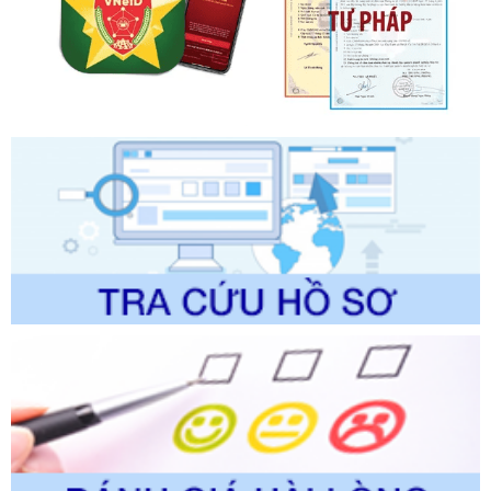
ban hành, được sửa đổi, bổ sung, bị bãi bỏ và phê duyệt
Quy trình nội bộ, quy trình điện tử giải quyết thủ tục hành
chính trong một số lĩnh vực thuộc phạm vi chức năng quản
lý của Sở Văn hóa, Thể tha
Ngày ban hành: 01/06/2026
Số kí hiệu:
2304/QĐ-UBND
Tên: Quyết định công bố Danh mục thủ tục hành chính
được sửa đổi, bổ sung và phê duyệt Quy trình nội bộ, quy
trình điện tử giải quyết thủ tục hành chính trong lĩnh vực Du
lịch thuộc phạm vi chức năng quản lý của Sở Văn hóa, Thể
thao và Du lịch
Ngày ban hành: 01/06/2026
Số kí hiệu:
2310/QĐ-UBND
Tên: Về việc công bố Danh mục thủ tục hành chính sửa
đổi, bổ sung và phê duyệt Quy trình nội bộ, quy trình điện tử
trong giải quyết thủtục hành chính lĩnh vực biến đổi khí hậu
thuộc phạm vi giải quyết của Sở Nông nghiệp và Môi
trường
Ngày ban hành: 01/06/2026
Số kí hiệu:
2300/QĐ-UBND
Tên: V/v công bố danh mục thủ tục hành chính được sửa