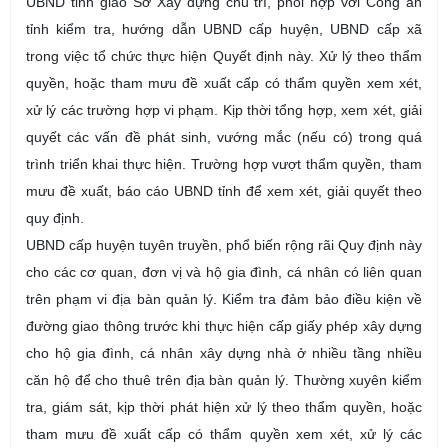
UBND tỉnh giao Sở Xây dựng chủ trì, phối hợp với Công an
tỉnh kiểm tra, hướng dẫn UBND cấp huyện, UBND cấp xã
trong việc tổ chức thực hiện Quyết định này. Xử lý theo thẩm
quyền, hoặc tham mưu đề xuất cấp có thẩm quyền xem xét,
xử lý các trường hợp vi phạm. Kịp thời tổng hợp, xem xét, giải
quyết các vấn đề phát sinh, vướng mắc (nếu có) trong quá
trình triển khai thực hiện. Trường hợp vượt thẩm quyền, tham
mưu đề xuất, báo cáo UBND tỉnh để xem xét, giải quyết theo
quy định.
UBND cấp huyện tuyên truyền, phổ biến rộng rãi Quy định này
cho các cơ quan, đơn vị và hộ gia đình, cá nhân có liên quan
trên phạm vi địa bàn quản lý. Kiểm tra đảm bảo điều kiện về
đường giao thông trước khi thực hiện cấp giấy phép xây dựng
cho hộ gia đình, cá nhân xây dựng nhà ở nhiều tầng nhiều
căn hộ để cho thuê trên địa bàn quản lý. Thường xuyên kiểm
tra, giám sát, kịp thời phát hiện xử lý theo thẩm quyền, hoặc
tham mưu đề xuất cấp có thẩm quyền xem xét, xử lý các