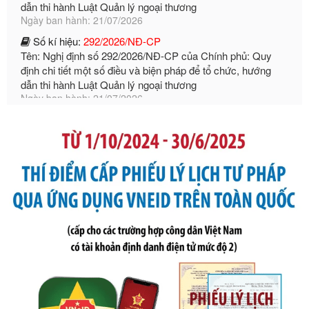
Số kí hiệu:
292/2026/NĐ-CP
Tên: Nghị định số 292/2026/NĐ-CP của Chính phủ: Quy
định chi tiết một số điều và biện pháp để tổ chức, hướng
dẫn thi hành Luật Quản lý ngoại thương
Ngày ban hành: 21/07/2026
Số kí hiệu:
105/2026/TT-BTC
Tên: Thông tư số 105/2026/TT-BTC của Bộ Tài chính: Bãi
bỏ Thông tư số 87/2019/TT- BТC ngày 19 tháng 12 năm
2019 của Bộ trưởng Bộ Tài chính hướng dẫn thực hiện xử
phạt vi phạm hành chính trong lĩnh vực kho bạc nhà nước
Ngày ban hành: 21/07/2026
Số kí hiệu:
291/2026/NĐ-CP
Tên: Nghị định số 291/2026/NĐ-CP của Chính phủ: Sửa
đổi, bổ sung một số điều của Nghị định số 125/2020/NĐ-СР
ngày 19 tháng 10 năm 2020 của Chính phủ quy định xử
phạt vi phạm hành chính về thuế, hóa đơn được sửa đổi, bổ
sung bởi Nghị định số 102/2021/NĐ-CP
Ngày ban hành: 20/07/2026
Số kí hiệu:
2303/QĐ-UBND
Tên: Quyết định công bố Danh mục thủ tục hành chính mới