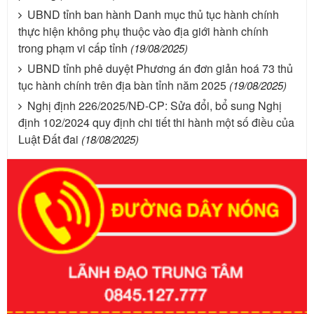
UBND tỉnh ban hành Danh mục thủ tục hành chính
thực hiện không phụ thuộc vào địa giới hành chính
trong phạm vi cấp tỉnh
(19/08/2025)
UBND tỉnh phê duyệt Phương án đơn giản hoá 73 thủ
tục hành chính trên địa bàn tỉnh năm 2025
(19/08/2025)
Nghị định 226/2025/NĐ-CP: Sửa đổi, bổ sung Nghị
định 102/2024 quy định chi tiết thi hành một số điều của
Luật Đất đai
(18/08/2025)
Số kí hiệu:
351/2025/NĐ-CP
Tên: Nghị định số 351/2025/NĐ-CP của Chính phủ: Quy
định chuẩn nghèo đa chiều quốc gia giai đoạn 2026 - 2030
Ngày ban hành: 29/12/2026
Số kí hiệu:
3014/QĐ-UBND
Tên: Quyết định về việc công bố danh mục thủ tục hành
chính ban hành mới, sửa đổi bổ sung trong lĩnh vực hỗ trợ
đầu tư, lĩnh vực đấu thầu lựa chọn nhà thầu thuộc thẩm
quyền giải quyết của Sở Tài chính và Ban Quản lý Khu kinh
tế Đông Nam Nghệ An
Ngày ban hành: 23/09/2026