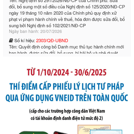
phạt vi phạm hành chính về thuế, hóa đơn được sửa đổi, bổ
sung bởi Nghị định số 102/2021/NĐ-CP
Ngày ban hành: 20/07/2026
Số kí hiệu:
2303/QĐ-UBND
Tên: Quyết định công bố Danh mục thủ tục hành chính mới
ban hành, được sửa đổi, bổ sung, bị bãi bỏ và phê duyệt
Quy trình nội bộ, quy trình điện tử giải quyết thủ tục hành
chính trong một số lĩnh vực thuộc phạm vi chức năng quản
lý của Sở Văn hóa, Thể tha
Ngày ban hành: 01/06/2026
Số kí hiệu:
2304/QĐ-UBND
Tên: Quyết định công bố Danh mục thủ tục hành chính
được sửa đổi, bổ sung và phê duyệt Quy trình nội bộ, quy
trình điện tử giải quyết thủ tục hành chính trong lĩnh vực Du
lịch thuộc phạm vi chức năng quản lý của Sở Văn hóa, Thể
thao và Du lịch
Ngày ban hành: 01/06/2026
Số kí hiệu:
2310/QĐ-UBND
Tên: Về việc công bố Danh mục thủ tục hành chính sửa
đổi, bổ sung và phê duyệt Quy trình nội bộ, quy trình điện tử