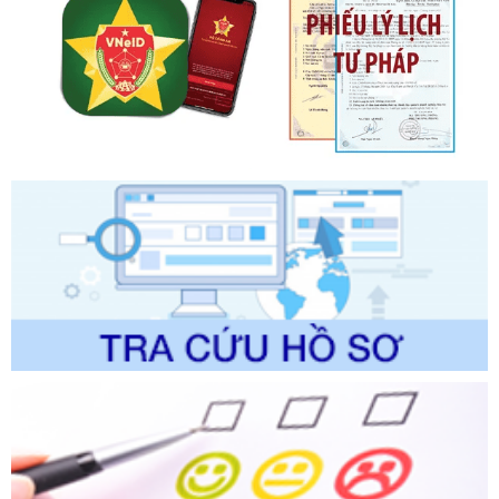
trong giải quyết thủtục hành chính lĩnh vực biến đổi khí hậu
thuộc phạm vi giải quyết của Sở Nông nghiệp và Môi
trường
Ngày ban hành: 01/06/2026
Số kí hiệu:
2300/QĐ-UBND
Tên: V/v công bố danh mục thủ tục hành chính được sửa
đổi, bổ sung và phê duyệt quy trình nội bộ, quy trình điện tử
giải quyết thủ tục hành chính trong lĩnh vực Luật sư thuộc
phạm vi chức năng quản lý của Sở Tư pháp
Ngày ban hành: 01/06/2026
Số kí hiệu:
351/2025/NĐ-CP
Tên: Nghị định số 351/2025/NĐ-CP của Chính phủ: Quy
định chuẩn nghèo đa chiều quốc gia giai đoạn 2026 - 2030
Ngày ban hành: 29/12/2026
Số kí hiệu:
3014/QĐ-UBND
Tên: Quyết định về việc công bố danh mục thủ tục hành
chính ban hành mới, sửa đổi bổ sung trong lĩnh vực hỗ trợ
đầu tư, lĩnh vực đấu thầu lựa chọn nhà thầu thuộc thẩm
quyền giải quyết của Sở Tài chính và Ban Quản lý Khu kinh
tế Đông Nam Nghệ An