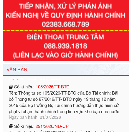
Số kí hiệu:
292/2026/NĐ-CP
Tên: Nghị định số 292/2026/NĐ-CP của Chính phủ: Quy
định chi tiết một số điều và biện pháp để tổ chức, hướng
dẫn thi hành Luật Quản lý ngoại thương
Ngày ban hành: 21/07/2026
Số kí hiệu:
292/2026/NĐ-CP
Tên: Nghị định số 292/2026/NĐ-CP của Chính phủ: Quy
định chi tiết một số điều và biện pháp để tổ chức, hướng
dẫn thi hành Luật Quản lý ngoại thương
Ngày ban hành: 21/07/2026
VĂN BẢN
Số kí hiệu:
105/2026/TT-BTC
Tên: Thông tư số 105/2026/TT-BTC của Bộ Tài chính: Bãi
bỏ Thông tư số 87/2019/TT- BТC ngày 19 tháng 12 năm
2019 của Bộ trưởng Bộ Tài chính hướng dẫn thực hiện xử
phạt vi phạm hành chính trong lĩnh vực kho bạc nhà nước
Ngày ban hành: 21/07/2026
Số kí hiệu:
291/2026/NĐ-CP
Tên: Nghị định số 291/2026/NĐ-CP của Chính phủ: Sửa
đổi, bổ sung một số điều của Nghị định số 125/2020/NĐ-СР
ngày 19 tháng 10 năm 2020 của Chính phủ quy định xử