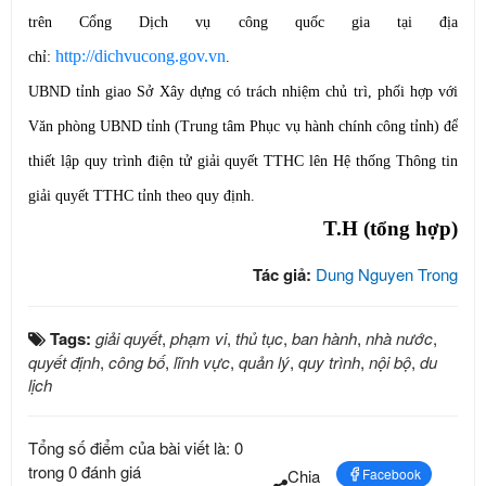
trên Cổng Dịch vụ công quốc gia tại địa
http://dichvucong.gov.vn
chỉ:
.
UBND tỉnh giao Sở Xây dựng có trách nhiệm chủ trì, phối hợp với
Văn phòng UBND tỉnh (Trung tâm Phục vụ hành chính công tỉnh) để
thiết lập quy trình điện tử giải quyết TTHC lên Hệ thống Thông tin
giải quyết TTHC tỉnh theo quy định.
T.H (tổng hợp)
Tác giả:
Dung Nguyen Trong
Tags:
giải quyết
,
phạm vi
,
thủ tục
,
ban hành
,
nhà nước
,
quyết định
,
công bố
,
lĩnh vực
,
quản lý
,
quy trình
,
nội bộ
,
du
lịch
Tổng số điểm của bài viết là: 0
trong 0 đánh giá
Chia
Facebook