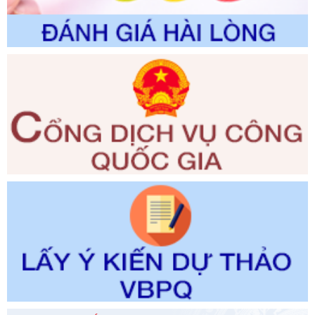
Ngày ban hành: 23/09/2026
Số kí hiệu:
292/2026/NĐ-CP
Tên: Nghị định số 292/2026/NĐ-CP của Chính phủ: Quy
định chi tiết một số điều và biện pháp để tổ chức, hướng
dẫn thi hành Luật Quản lý ngoại thương
Ngày ban hành: 21/07/2026
Số kí hiệu:
292/2026/NĐ-CP
Tên: Nghị định số 292/2026/NĐ-CP của Chính phủ: Quy
định chi tiết một số điều và biện pháp để tổ chức, hướng
dẫn thi hành Luật Quản lý ngoại thương
Ngày ban hành: 21/07/2026
Số kí hiệu:
105/2026/TT-BTC
Tên: Thông tư số 105/2026/TT-BTC của Bộ Tài chính: Bãi
bỏ Thông tư số 87/2019/TT- BТC ngày 19 tháng 12 năm
2019 của Bộ trưởng Bộ Tài chính hướng dẫn thực hiện xử
phạt vi phạm hành chính trong lĩnh vực kho bạc nhà nước
Ngày ban hành: 21/07/2026
Số kí hiệu:
291/2026/NĐ-CP
Tên: Nghị định số 291/2026/NĐ-CP của Chính phủ: Sửa
đổi, bổ sung một số điều của Nghị định số 125/2020/NĐ-СР