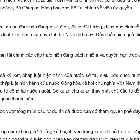
hòng, Bộ Công an thông báo cho Bộ Tài chính về việc ủy quyền.
vụ, dự án đảm bảo đúng mục đích, đúng đối tượng, đúng quy định về
luật hiện hành và quy định tại Nghị định này. Đảm bảo hiệu quả, ti
an tài chính các cấp thực hiện đúng trách nhiệm và quyền hạn theo 
 đã ký kết, pháp luật hiện hành của nước sở tại, điều ước quốc tế
 pháp luật hiện hành của nước Cộng hòa xã hội chủ nghĩa Việt Nam l
ầu tư công tại nước ngoài. Cơ quan chủ quản thay mặt chủ đầu tư đề
 quan thanh toán.
ược vượt tổng mức đầu tư dự án đã được cấp có thẩm quyền phê du
rong năm không vượt tổng kế hoạch vốn trong năm đã bố trí cho từ
cấp có thẩm quyền cho phép kéo dài thời gian thực hiện và giải n