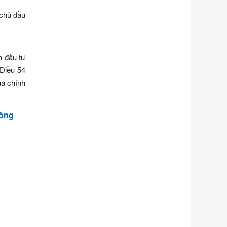
số điều và biện pháp để tổ chức,
 chủ đầu
hướng dẫn thi hành Luật Quản lý
ngoại thương
Ngày ban hành: 21/07/2026
Số kí hiệu:
292/2026/NĐ-CP
n đầu tư
Tên: Nghị định số 292/2026/NĐ-CP
 Điều 54
của Chính phủ: Quy định chi tiết một
ủa chính
số điều và biện pháp để tổ chức,
hướng dẫn thi hành Luật Quản lý
ngoại thương
công
Ngày ban hành: 21/07/2026
Số kí hiệu:
105/2026/TT-BTC
Tên: Thông tư số 105/2026/TT-BTC
của Bộ Tài chính: Bãi bỏ Thông tư số
87/2019/TT- BТC ngày 19 tháng 12
năm 2019 của Bộ trưởng Bộ Tài
chính hướng dẫn thực hiện xử phạt
vi phạm hành chính trong lĩnh vực
kho bạc nhà nước
Ngày ban hành: 21/07/2026