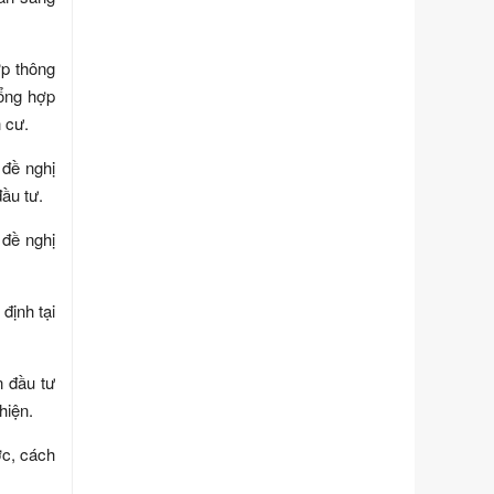
Ngày ban hành: 01/06/2026
Số kí hiệu:
351/2025/NĐ-CP
ợp thông
Tên: Nghị định số 351/2025/NĐ-CP
của Chính phủ: Quy định chuẩn
tổng hợp
nghèo đa chiều quốc gia giai đoạn
h cư.
2026 - 2030
Ngày ban hành: 29/12/2026
 đề nghị
ầu tư.
Số kí hiệu:
3014/QĐ-UBND
Tên: Quyết định về việc công bố
 đề nghị
danh mục thủ tục hành chính ban
hành mới, sửa đổi bổ sung trong lĩnh
vực hỗ trợ đầu tư, lĩnh vực đấu thầu
định tại
lựa chọn nhà thầu thuộc thẩm quyền
giải quyết của Sở Tài chính và Ban
Quản lý Khu kinh tế Đông Nam
Nghệ An
n đầu tư
Ngày ban hành: 23/09/2026
hiện.
Số kí hiệu:
292/2026/NĐ-CP
ớc, cách
Tên: Nghị định số 292/2026/NĐ-CP
của Chính phủ: Quy định chi tiết một