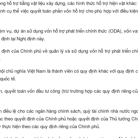
g hỗ trợ bằng vật liệu xây dựng, các hình thức hỗ trợ hiện vật khác:
h cụ thể việc quyết toán phần vốn hỗ trợ cho phù hợp với điều kiện
iệm vụ, dự án sử dụng vốn hỗ trợ phát triển chính thức (ODA), vốn va
định tại Nghị định này.
y định của Chính phủ về quản lý và sử dụng vốn hỗ trợ phát triển ch
.
i chủ nghĩa Việt Nam là thành viên có quy định khác với quy định 
quốc tế.
n, quyết toán vốn đầu tư công (trừ trường hợp các quy định riêng c
vốn điều lệ cho các ngân hàng chính sách, quỹ tài chính nhà nước ng
ác theo quyết định của Chính phủ hoặc quyết định của Thủ tướng Ch
y thực hiện theo các quy định riêng của Chính phủ.