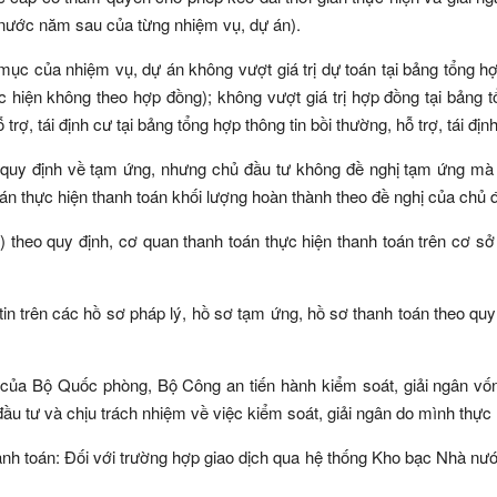
nước năm sau của từng nhiệm vụ, dự án).
mục của nhiệm vụ, dự án không vượt giá trị dự toán tại bảng tổng h
ực hiện không theo hợp đồng); không vượt giá trị hợp đồng tại bảng 
rợ, tái định cư tại bảng tổng hợp thông tin bồi thường, hỗ trợ, tái địn
ó quy định về tạm ứng, nhưng chủ đầu tư không đề nghị tạm ứng mà
án thực hiện thanh toán khối lượng hoàn thành theo đề nghị của chủ đ
%) theo quy định, cơ quan thanh toán thực hiện thanh toán trên cơ sở
in trên các hồ sơ pháp lý, hồ sơ tạm ứng, hồ sơ thanh toán theo quy 
của Bộ Quốc phòng, Bộ Công an tiến hành kiểm soát, giải ngân vố
ầu tư và chịu trách nhiệm về việc kiểm soát, giải ngân do mình thực 
hanh toán: Đối với trường hợp giao dịch qua hệ thống Kho bạc Nhà nư