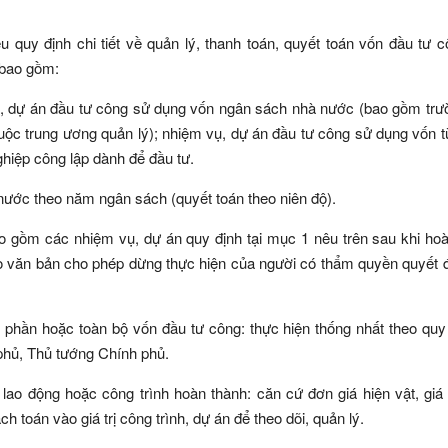
quy định chi tiết về quản lý, thanh toán, quyết toán vốn đầu tư 
 bao gồm:
vụ, dự án đầu tư công sử dụng vốn ngân sách nhà nước (bao gồm tr
ộc trung ương quản lý); nhiệm vụ, dự án đầu tư công sử dụng vốn 
hiệp công lập dành để đầu tư.
ước theo năm ngân sách (quyết toán theo niên độ).
o gồm các nhiệm vụ, dự án quy định tại mục 1 nêu trên sau khi ho
o văn bản cho phép dừng thực hiện của người có thẩm quyền quyết 
phần hoặc toàn bộ vốn đầu tư công: thực hiện thống nhất theo quy 
 phủ, Thủ tướng Chính phủ.
ao động hoặc công trình hoàn thành: căn cứ đơn giá hiện vật, giá 
h toán vào giá trị công trình, dự án để theo dõi, quản lý.