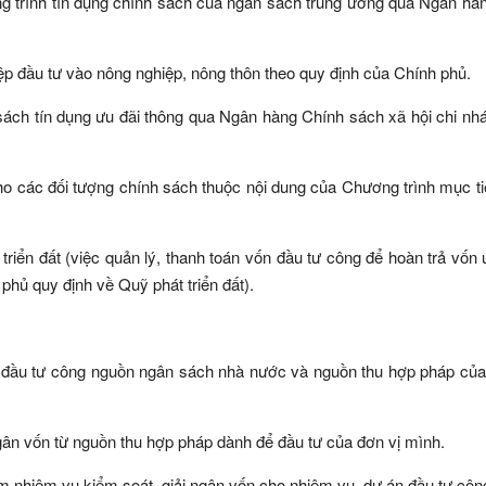
g trình tín dụng chính sách của ngân sách trung ương qua Ngân hà
p đầu tư vào nông nghiệp, nông thôn theo quy định của Chính phủ.
ách tín dụng ưu đãi thông qua Ngân hàng Chính sách xã hội chi nhá
ho các đối tượng chính sách thuộc nội dung của Chương trình mục t
riển đất (việc quản lý, thanh toán vốn đầu tư công để hoàn trả vốn
 phủ quy định về Quỹ phát triển đất).
 đầu tư công nguồn ngân sách nhà nước và nguồn thu hợp pháp củ
ngân vốn từ nguồn thu hợp pháp dành để đầu tư của đơn vị mình.
nhiệm vụ kiểm soát, giải ngân vốn cho nhiệm vụ, dự án đầu tư côn