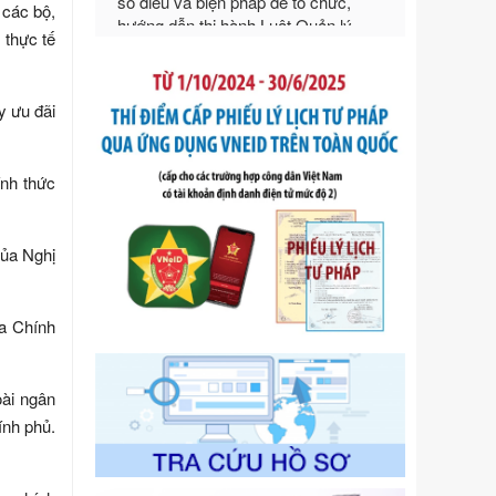
 các bộ,
Tên: Nghị định số 292/2026/NĐ-CP
 thực tế
của Chính phủ: Quy định chi tiết một
số điều và biện pháp để tổ chức,
hướng dẫn thi hành Luật Quản lý
y ưu đãi
ngoại thương
Ngày ban hành: 21/07/2026
Số kí hiệu:
105/2026/TT-BTC
ính thức
Tên: Thông tư số 105/2026/TT-BTC
của Bộ Tài chính: Bãi bỏ Thông tư số
87/2019/TT- BТC ngày 19 tháng 12
của Nghị
năm 2019 của Bộ trưởng Bộ Tài
chính hướng dẫn thực hiện xử phạt
vi phạm hành chính trong lĩnh vực
ủa Chính
kho bạc nhà nước
Ngày ban hành: 21/07/2026
Số kí hiệu:
291/2026/NĐ-CP
oài ngân
Tên: Nghị định số 291/2026/NĐ-CP
ính phủ.
của Chính phủ: Sửa đổi, bổ sung
một số điều của Nghị định số
125/2020/NĐ-СР ngày 19 tháng 10