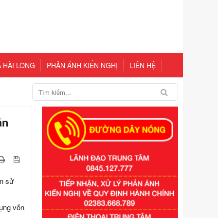
 HÀI LÒNG
PHẢN ÁNH KIẾN NGHỊ
LIÊN HỆ
án
án sử
Số kí hiệu:
351/2025/NĐ-CP
Tên: Nghị định số 351/2025/NĐ-CP
dụng vốn
của Chính phủ: Quy định chuẩn