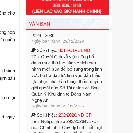
nghèo đa chiều quốc gia giai đoạn
2026 - 2030
công cho
Ngày ban hành: 29/12/2026
Số kí hiệu:
3014/QĐ-UBND
VĂN BẢN
Tên: Quyết định về việc công bố
ường hợp
danh mục thủ tục hành chính ban
từ nguồn
hành mới, sửa đổi bổ sung trong lĩnh
vực hỗ trợ đầu tư, lĩnh vực đấu thầu
lựa chọn nhà thầu thuộc thẩm quyền
giải quyết của Sở Tài chính và Ban
Quản lý Khu kinh tế Đông Nam
àn thành
Nghệ An
Ngày ban hành: 23/09/2026
định đầu
Số kí hiệu:
292/2026/NĐ-CP
Tên: Nghị định số 292/2026/NĐ-CP
định tại
của Chính phủ: Quy định chi tiết một
số điều và biện pháp để tổ chức,
hướng dẫn thi hành Luật Quản lý
trị ngày
ngoại thương
Ngày ban hành: 21/07/2026
Số kí hiệu:
292/2026/NĐ-CP