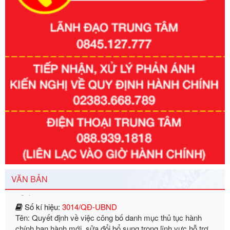
Số kí hiệu:
351/2025/NĐ-CP
Tên: Nghị định số 351/2025/NĐ-CP của Chính phủ: Quy
định chuẩn nghèo đa chiều quốc gia giai đoạn 2026 - 2030
Ngày ban hành: 29/12/2026
VĂN BẢN
Số kí hiệu:
3014/QĐ-UBND
Tên: Quyết định về việc công bố danh mục thủ tục hành
chính ban hành mới, sửa đổi bổ sung trong lĩnh vực hỗ trợ
đầu tư, lĩnh vực đấu thầu lựa chọn nhà thầu thuộc thẩm
quyền giải quyết của Sở Tài chính và Ban Quản lý Khu kinh