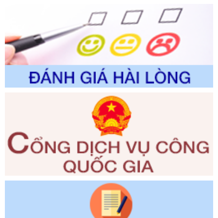
Tên: Về việc công bố Danh mục thủ tục hành chính sửa
đổi, bổ sung và phê duyệt Quy trình nội bộ, quy trình điện tử
trong giải quyết thủtục hành chính lĩnh vực biến đổi khí hậu
thuộc phạm vi giải quyết của Sở Nông nghiệp và Môi
trường
Ngày ban hành: 01/06/2026
Số kí hiệu:
2300/QĐ-UBND
Tên: V/v công bố danh mục thủ tục hành chính được sửa
đổi, bổ sung và phê duyệt quy trình nội bộ, quy trình điện tử
giải quyết thủ tục hành chính trong lĩnh vực Luật sư thuộc
phạm vi chức năng quản lý của Sở Tư pháp
Ngày ban hành: 01/06/2026
Số kí hiệu:
351/2025/NĐ-CP
Tên: Nghị định số 351/2025/NĐ-CP của Chính phủ: Quy
định chuẩn nghèo đa chiều quốc gia giai đoạn 2026 - 2030
Ngày ban hành: 29/12/2026
Số kí hiệu:
3014/QĐ-UBND
Tên: Quyết định về việc công bố danh mục thủ tục hành
chính ban hành mới, sửa đổi bổ sung trong lĩnh vực hỗ trợ
đầu tư, lĩnh vực đấu thầu lựa chọn nhà thầu thuộc thẩm