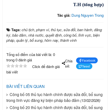
T.H (tổng hợp)
Tác giả:
Dung Nguyen Trong
Tags:
chủ tịch
,
phạm vi
,
thủ tục
,
sửa đổi
,
ban hành
,
đăng
ký
,
bảo đảm
,
nhà nước
,
quyết định
,
công bố
,
lĩnh vực
,
biện
pháp
,
quản lý
,
bổ sung
,
hôm nay
,
thành vinh
Tổng số điểm của bài viết là: 0
trong 0 đánh giá
Chia
Facebook
sẻ:
Click để đánh giá
Tweet
bài viết
BÀI VIẾT LIÊN QUAN
Công bố 05 thủ tục hành chính được sửa đổi, bổ sung
trong lĩnh vực đăng ký biện pháp bảo đảm
(13/02/2026)
Công bố 20 thủ tục hành chính được sửa đổi, bổ sung