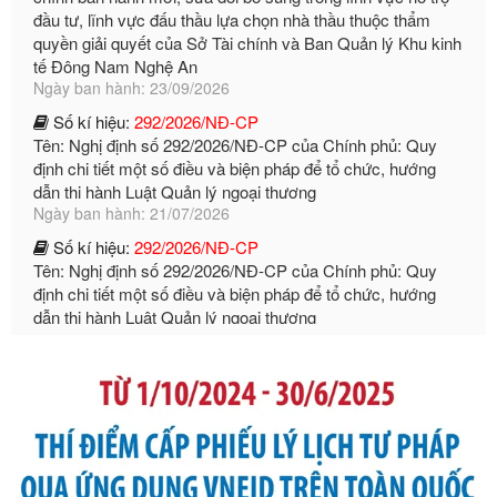
tế Đông Nam Nghệ An
Ngày ban hành: 23/09/2026
Số kí hiệu:
292/2026/NĐ-CP
Tên: Nghị định số 292/2026/NĐ-CP của Chính phủ: Quy
định chi tiết một số điều và biện pháp để tổ chức, hướng
dẫn thi hành Luật Quản lý ngoại thương
Ngày ban hành: 21/07/2026
Số kí hiệu:
292/2026/NĐ-CP
Tên: Nghị định số 292/2026/NĐ-CP của Chính phủ: Quy
định chi tiết một số điều và biện pháp để tổ chức, hướng
dẫn thi hành Luật Quản lý ngoại thương
Ngày ban hành: 21/07/2026
Số kí hiệu:
105/2026/TT-BTC
Tên: Thông tư số 105/2026/TT-BTC của Bộ Tài chính: Bãi
bỏ Thông tư số 87/2019/TT- BТC ngày 19 tháng 12 năm
2019 của Bộ trưởng Bộ Tài chính hướng dẫn thực hiện xử
phạt vi phạm hành chính trong lĩnh vực kho bạc nhà nước
Ngày ban hành: 21/07/2026
Số kí hiệu:
291/2026/NĐ-CP
Tên: Nghị định số 291/2026/NĐ-CP của Chính phủ: Sửa