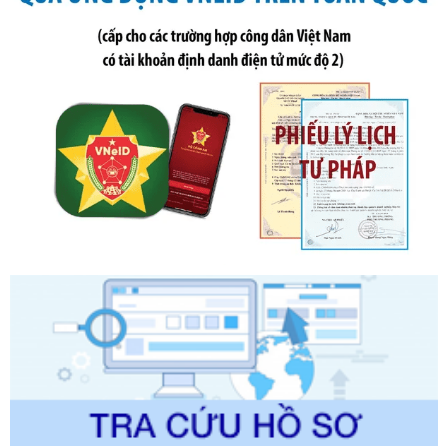
đổi, bổ sung một số điều của Nghị định số 125/2020/NĐ-СР
ngày 19 tháng 10 năm 2020 của Chính phủ quy định xử
phạt vi phạm hành chính về thuế, hóa đơn được sửa đổi, bổ
sung bởi Nghị định số 102/2021/NĐ-CP
Ngày ban hành: 20/07/2026
Số kí hiệu:
2303/QĐ-UBND
Tên: Quyết định công bố Danh mục thủ tục hành chính mới
ban hành, được sửa đổi, bổ sung, bị bãi bỏ và phê duyệt
Quy trình nội bộ, quy trình điện tử giải quyết thủ tục hành
chính trong một số lĩnh vực thuộc phạm vi chức năng quản
lý của Sở Văn hóa, Thể tha
Ngày ban hành: 01/06/2026
Số kí hiệu:
2304/QĐ-UBND
Tên: Quyết định công bố Danh mục thủ tục hành chính
được sửa đổi, bổ sung và phê duyệt Quy trình nội bộ, quy
trình điện tử giải quyết thủ tục hành chính trong lĩnh vực Du
lịch thuộc phạm vi chức năng quản lý của Sở Văn hóa, Thể
thao và Du lịch
Ngày ban hành: 01/06/2026
Số kí hiệu:
2310/QĐ-UBND