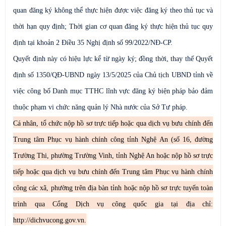
quan đăng ký không thể thực hiện được việc đăng ký theo thủ tục và
thời hạn quy định; Thời gian cơ quan đăng ký thực hiện thủ tục quy
định tại khoản 2 Điều 35 Nghị định số 99/2022/NĐ-CP.
Quyết định này có hiệu lực kể từ ngày ký; đồng thời, thay thế Quyết
định số 1350/QĐ-UBND ngày 13/5/2025 của Chủ tịch UBND tỉnh về
việc công bố Danh mục TTHC lĩnh vực đăng ký biện pháp bảo đảm
thuộc phạm vi chức năng quản lý Nhà nước của Sở Tư pháp.
Cá nhân, tổ chức nộp hồ sơ trực tiếp hoặc qua dịch vụ bưu chính đến
Trung tâm Phục vụ hành chính công tỉnh Nghệ An (số 16, đường
Trường Thi, phường Trường Vinh, tỉnh Nghệ An
h
oặc nộp hồ sơ trực
tiếp hoặc qua dịch vụ bưu chính đến Trung tâm Phục vụ hành chính
công các xã, phường trên địa bàn tỉnh
hoặc
n
ộp hồ sơ trực tuyến toàn
trình qua Cổng Dịch vụ công quốc gia tại địa chỉ:
http://dichvucong.gov.vn.