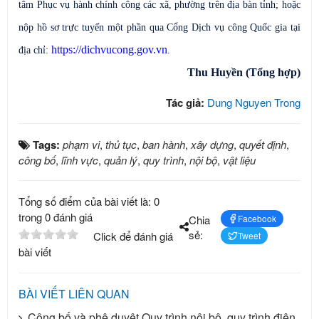
tâm Phục vụ hành chính công các xã, phường trên địa bàn tỉnh; hoặc
nộp hồ sơ trực tuyến một phần qua Cổng Dịch vụ công Quốc gia tại
https://dichvucong.gov.vn
địa chỉ:
.
Thu Huyền
(Tổng hợp)
Tác giả:
Dung Nguyen Trong
Tags:
phạm vi
,
thủ tục
,
ban hành
,
xây dựng
,
quyết định
,
công bố
,
lĩnh vực
,
quản lý
,
quy trình
,
nội bộ
,
vật liệu
Tổng số điểm của bài viết là: 0
trong 0 đánh giá
Chia
Facebook
sẻ:
Click để đánh giá
Tweet
bài viết
BÀI VIẾT LIÊN QUAN
Công bố và phê duyệt Quy trình nội bộ, quy trình điện