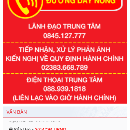
Số kí hiệu:
351/2025/NĐ-CP
Tên: Nghị định số 351/2025/NĐ-CP của Chính phủ: Quy
định chuẩn nghèo đa chiều quốc gia giai đoạn 2026 - 2030
Ngày ban hành: 29/12/2026
VĂN BẢN
Số kí hiệu:
3014/QĐ-UBND
Tên: Quyết định về việc công bố danh mục thủ tục hành
chính ban hành mới, sửa đổi bổ sung trong lĩnh vực hỗ trợ