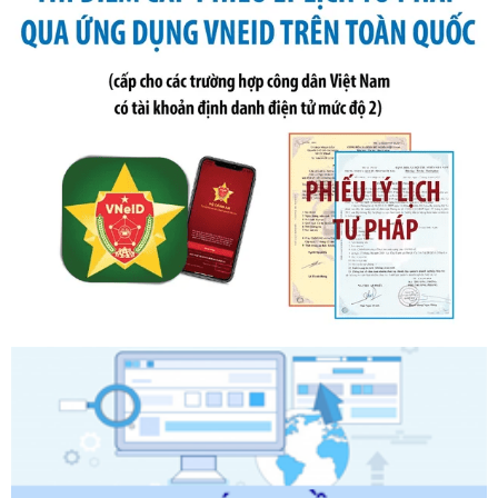
Số kí hiệu:
291/2026/NĐ-CP
Tên: Nghị định số 291/2026/NĐ-CP của Chính phủ: Sửa
đổi, bổ sung một số điều của Nghị định số 125/2020/NĐ-СР
ngày 19 tháng 10 năm 2020 của Chính phủ quy định xử
phạt vi phạm hành chính về thuế, hóa đơn được sửa đổi, bổ
sung bởi Nghị định số 102/2021/NĐ-CP
Ngày ban hành: 20/07/2026
Số kí hiệu:
2303/QĐ-UBND
Tên: Quyết định công bố Danh mục thủ tục hành chính mới
ban hành, được sửa đổi, bổ sung, bị bãi bỏ và phê duyệt
Quy trình nội bộ, quy trình điện tử giải quyết thủ tục hành
chính trong một số lĩnh vực thuộc phạm vi chức năng quản
lý của Sở Văn hóa, Thể tha
Ngày ban hành: 01/06/2026
Số kí hiệu:
2304/QĐ-UBND
Tên: Quyết định công bố Danh mục thủ tục hành chính
được sửa đổi, bổ sung và phê duyệt Quy trình nội bộ, quy
trình điện tử giải quyết thủ tục hành chính trong lĩnh vực Du
lịch thuộc phạm vi chức năng quản lý của Sở Văn hóa, Thể
thao và Du lịch