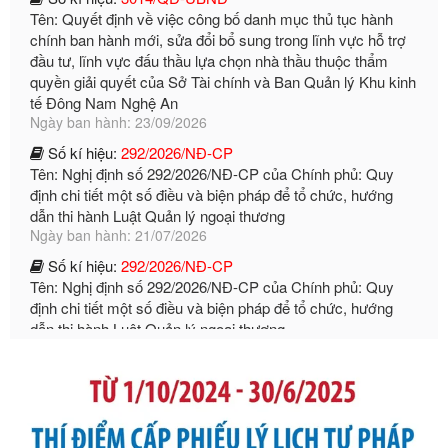
đầu tư, lĩnh vực đấu thầu lựa chọn nhà thầu thuộc thẩm
quyền giải quyết của Sở Tài chính và Ban Quản lý Khu kinh
tế Đông Nam Nghệ An
Ngày ban hành: 23/09/2026
Số kí hiệu:
292/2026/NĐ-CP
Tên: Nghị định số 292/2026/NĐ-CP của Chính phủ: Quy
định chi tiết một số điều và biện pháp để tổ chức, hướng
dẫn thi hành Luật Quản lý ngoại thương
Ngày ban hành: 21/07/2026
Số kí hiệu:
292/2026/NĐ-CP
Tên: Nghị định số 292/2026/NĐ-CP của Chính phủ: Quy
định chi tiết một số điều và biện pháp để tổ chức, hướng
dẫn thi hành Luật Quản lý ngoại thương
Ngày ban hành: 21/07/2026
Số kí hiệu:
105/2026/TT-BTC
Tên: Thông tư số 105/2026/TT-BTC của Bộ Tài chính: Bãi
bỏ Thông tư số 87/2019/TT- BТC ngày 19 tháng 12 năm
2019 của Bộ trưởng Bộ Tài chính hướng dẫn thực hiện xử
phạt vi phạm hành chính trong lĩnh vực kho bạc nhà nước
Ngày ban hành: 21/07/2026