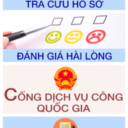
Ngày ban hành: 01/06/2026
Số kí hiệu:
2310/QĐ-UBND
Tên: Về việc công bố Danh mục thủ tục hành chính sửa
đổi, bổ sung và phê duyệt Quy trình nội bộ, quy trình điện tử
trong giải quyết thủtục hành chính lĩnh vực biến đổi khí hậu
thuộc phạm vi giải quyết của Sở Nông nghiệp và Môi
trường
Ngày ban hành: 01/06/2026
Số kí hiệu:
2300/QĐ-UBND
Tên: V/v công bố danh mục thủ tục hành chính được sửa
đổi, bổ sung và phê duyệt quy trình nội bộ, quy trình điện tử
giải quyết thủ tục hành chính trong lĩnh vực Luật sư thuộc
phạm vi chức năng quản lý của Sở Tư pháp
Ngày ban hành: 01/06/2026
Số kí hiệu:
351/2025/NĐ-CP
Tên: Nghị định số 351/2025/NĐ-CP của Chính phủ: Quy
định chuẩn nghèo đa chiều quốc gia giai đoạn 2026 - 2030
Ngày ban hành: 29/12/2026
Số kí hiệu:
3014/QĐ-UBND
Tên: Quyết định về việc công bố danh mục thủ tục hành