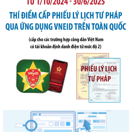
Tên: Quyết định công bố Danh mục thủ tục hành chính mới
ban hành, được sửa đổi, bổ sung, bị bãi bỏ và phê duyệt
Quy trình nội bộ, quy trình điện tử giải quyết thủ tục hành
chính trong một số lĩnh vực thuộc phạm vi chức năng quản
lý của Sở Văn hóa, Thể tha
Ngày ban hành: 01/06/2026
Số kí hiệu:
2304/QĐ-UBND
Tên: Quyết định công bố Danh mục thủ tục hành chính
được sửa đổi, bổ sung và phê duyệt Quy trình nội bộ, quy
trình điện tử giải quyết thủ tục hành chính trong lĩnh vực Du
lịch thuộc phạm vi chức năng quản lý của Sở Văn hóa, Thể
thao và Du lịch
Ngày ban hành: 01/06/2026
Số kí hiệu:
2310/QĐ-UBND
Tên: Về việc công bố Danh mục thủ tục hành chính sửa
đổi, bổ sung và phê duyệt Quy trình nội bộ, quy trình điện tử
trong giải quyết thủtục hành chính lĩnh vực biến đổi khí hậu
thuộc phạm vi giải quyết của Sở Nông nghiệp và Môi
trường
Ngày ban hành: 01/06/2026