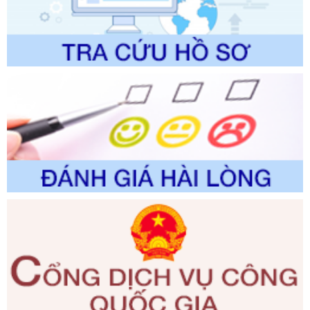
Số kí hiệu:
2300/QĐ-UBND
Tên: V/v công bố danh mục thủ tục hành chính được sửa
đổi, bổ sung và phê duyệt quy trình nội bộ, quy trình điện tử
giải quyết thủ tục hành chính trong lĩnh vực Luật sư thuộc
phạm vi chức năng quản lý của Sở Tư pháp
Ngày ban hành: 01/06/2026
Số kí hiệu:
351/2025/NĐ-CP
Tên: Nghị định số 351/2025/NĐ-CP của Chính phủ: Quy
định chuẩn nghèo đa chiều quốc gia giai đoạn 2026 - 2030
Ngày ban hành: 29/12/2026
Số kí hiệu:
3014/QĐ-UBND
Tên: Quyết định về việc công bố danh mục thủ tục hành
chính ban hành mới, sửa đổi bổ sung trong lĩnh vực hỗ trợ
đầu tư, lĩnh vực đấu thầu lựa chọn nhà thầu thuộc thẩm
quyền giải quyết của Sở Tài chính và Ban Quản lý Khu kinh
tế Đông Nam Nghệ An
Ngày ban hành: 23/09/2026
Số kí hiệu:
292/2026/NĐ-CP
Tên: Nghị định số 292/2026/NĐ-CP của Chính phủ: Quy
định chi tiết một số điều và biện pháp để tổ chức, hướng