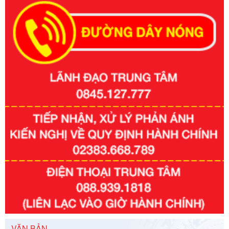
Số kí hiệu:
351/2025/NĐ-CP
Tên: Nghị định số 351/2025/NĐ-CP của Chính phủ: Quy
định chuẩn nghèo đa chiều quốc gia giai đoạn 2026 - 2030
Ngày ban hành: 29/12/2026
Số kí hiệu:
3014/QĐ-UBND
Tên: Quyết định về việc công bố danh mục thủ tục hành
chính ban hành mới, sửa đổi bổ sung trong lĩnh vực hỗ trợ
đầu tư, lĩnh vực đấu thầu lựa chọn nhà thầu thuộc thẩm
quyền giải quyết của Sở Tài chính và Ban Quản lý Khu kinh
tế Đông Nam Nghệ An
Ngày ban hành: 23/09/2026
Số kí hiệu:
292/2026/NĐ-CP
Tên: Nghị định số 292/2026/NĐ-CP của Chính phủ: Quy
định chi tiết một số điều và biện pháp để tổ chức, hướng
dẫn thi hành Luật Quản lý ngoại thương
VĂN BẢN