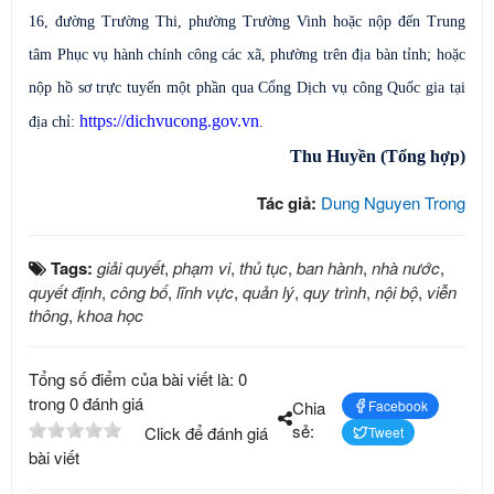
16, đường Trường Thi, phường Trường Vinh hoặc nộp đến Trung
tâm Phục vụ hành chính công các xã, phường trên địa bàn tỉnh; hoặc
nộp hồ sơ trực tuyến một phần qua Cổng Dịch vụ công Quốc gia tại
https://dichvucong.gov.vn
địa chỉ:
.
Thu Huyền
(Tổng hợp)
Tác giả:
Dung Nguyen Trong
Tags:
giải quyết
,
phạm vi
,
thủ tục
,
ban hành
,
nhà nước
,
quyết định
,
công bố
,
lĩnh vực
,
quản lý
,
quy trình
,
nội bộ
,
viễn
thông
,
khoa học
Tổng số điểm của bài viết là: 0
trong 0 đánh giá
Chia
Facebook
sẻ:
Click để đánh giá
Tweet
bài viết