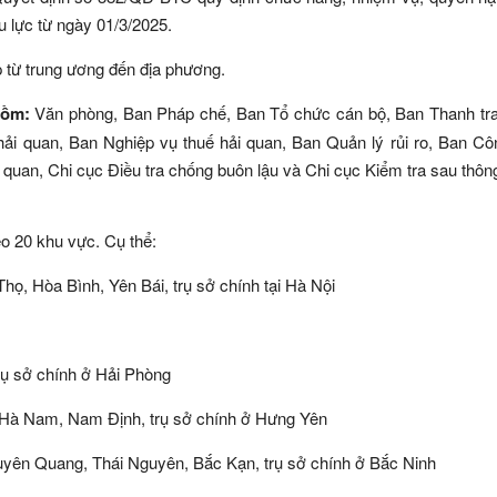
u lực từ ngày 01/3/2025.
 từ trung ương đến địa phương.
 gồm:
Văn phòng, Ban Pháp chế, Ban Tổ chức cán bộ, Ban Thanh tra
 hải quan, Ban Nghiệp vụ thuế hải quan, Ban Quản lý rủi ro, Ban C
i quan, Chi cục Điều tra chống buôn lậu và Chi cục Kiểm tra sau thôn
o 20 khu vực. Cụ thể:
họ, Hòa Bình, Yên Bái, trụ sở chính tại Hà Nội
trụ sở chính ở Hải Phòng
 Hà Nam, Nam Định, trụ sở chính ở Hưng Yên
uyên Quang, Thái Nguyên, Bắc Kạn, trụ sở chính ở Bắc Ninh