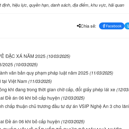
t định
,
hiệu lực
,
quyền hạn
,
danh sách
,
địa điểm
,
khu vực
,
hải quan
Chia sẻ:
Facebook
VỀ ĐẶC XÁ NĂM 2025
(10/03/2025)
3/2025
(10/03/2025)
 hành văn bản quy phạm pháp luật năm 2025
(11/03/2025)
i tại Việt Nam
(11/03/2025)
hông khi đang trong thời gian chờ cấp, đổi giấy phép lái xe
(12/03
hai Đề án 06 khi bỏ cấp huyện
(12/03/2025)
nh chấp thuận chủ trương đầu tư dự án VSIP Nghệ An 3 cho lã
hai Đề án 06 khi bỏ cấp huyện
(12/03/2025)