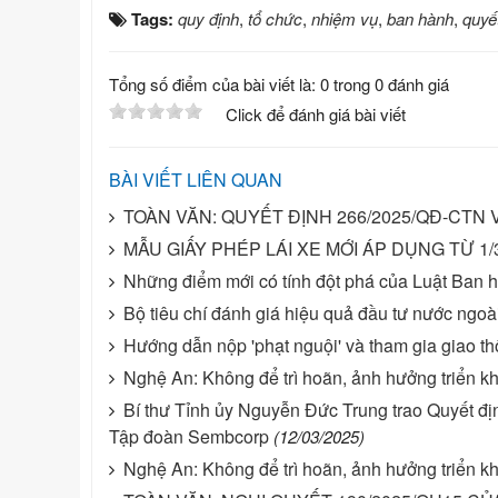
Tags:
quy định
,
tổ chức
,
nhiệm vụ
,
ban hành
,
quyế
Tổng số điểm của bài viết là: 0 trong 0 đánh giá
Click để đánh giá bài viết
BÀI VIẾT LIÊN QUAN
TOÀN VĂN: QUYẾT ĐỊNH 266/2025/QĐ-CTN 
MẪU GIẤY PHÉP LÁI XE MỚI ÁP DỤNG TỪ 1/
Những điểm mới có tính đột phá của Luật Ban
Bộ tiêu chí đánh giá hiệu quả đầu tư nước ngoà
Hướng dẫn nộp 'phạt nguội' và tham gia giao t
Nghệ An: Không để trì hoãn, ảnh hưởng triển k
Bí thư Tỉnh ủy Nguyễn Đức Trung trao Quyết đị
Tập đoàn Sembcorp
(12/03/2025)
Nghệ An: Không để trì hoãn, ảnh hưởng triển k