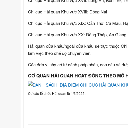
Chi cục Hải quan Khu vực XVII: Long An, Bến Tre, Ti
Chi cục Hải quan Khu vực XVIII: Đồng Nai
Chi cục Hải quan Khu vực XIX: Cần Thơ, Cà Mau, Hậu
Chi cục Hải quan Khu vực XX: Đồng Tháp, An Giang, 
Hải quan cửa khẩu/ngoài cửa khẩu sẽ trực thuộc Chi
làm việc theo chế độ chuyên viên.
Các đơn vị này có tư cách pháp nhân, con dấu và đượ
CƠ QUAN HẢI QUAN HOẠT ĐỘNG THEO MÔ HÌ
Cơ cấu tổ chức Hải quan từ 1/3/2025.