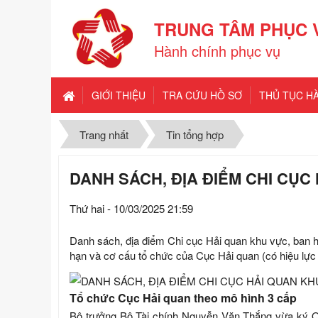
TRUNG TÂM PHỤC 
Hành chính phục vụ
GIỚI THIỆU
TRA CỨU HỒ SƠ
THỦ TỤC H
Trang nhất
Tin tổng hợp
DANH SÁCH, ĐỊA ĐIỂM CHI CỤC
Thứ hai - 10/03/2025 21:59
Danh sách, địa điểm Chi cục Hải quan khu vực, ban 
hạn và cơ cấu tổ chức của Cục Hải quan (có hiệu lực 
Tổ chức Cục Hải quan theo mô hình 3 cấp
Bộ trưởng Bộ Tài chính Nguyễn Văn Thắng vừa ký Q