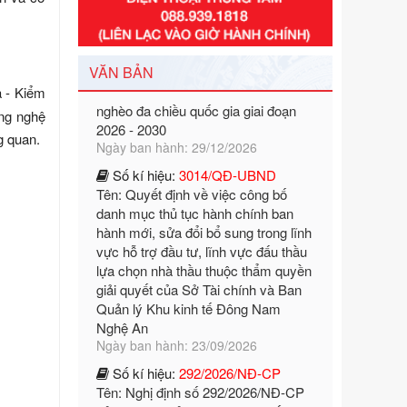
Số kí hiệu:
351/2025/NĐ-CP
Tên: Nghị định số 351/2025/NĐ-CP
của Chính phủ: Quy định chuẩn
nghèo đa chiều quốc gia giai đoạn
VĂN BẢN
2026 - 2030
 - Kiểm
Ngày ban hành: 29/12/2026
ông nghệ
Số kí hiệu:
3014/QĐ-UBND
g quan.
Tên: Quyết định về việc công bố
danh mục thủ tục hành chính ban
hành mới, sửa đổi bổ sung trong lĩnh
vực hỗ trợ đầu tư, lĩnh vực đấu thầu
lựa chọn nhà thầu thuộc thẩm quyền
giải quyết của Sở Tài chính và Ban
Quản lý Khu kinh tế Đông Nam
Nghệ An
Ngày ban hành: 23/09/2026
Số kí hiệu:
292/2026/NĐ-CP
Tên: Nghị định số 292/2026/NĐ-CP
của Chính phủ: Quy định chi tiết một
số điều và biện pháp để tổ chức,
hướng dẫn thi hành Luật Quản lý