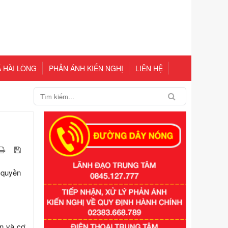
 HÀI LÒNG
PHẢN ÁNH KIẾN NGHỊ
LIÊN HỆ
 quyền
n và cơ