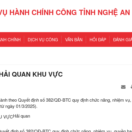
VỤ HÀNH CHÍNH CÔNG TỈNH NGHỆ AN
ÀNH CHÍNH
DỊCH VỤ CÔNG
VĂN BẢN
HỎI ĐÁP
ĐÁNH GIÁ
 HẢI QUAN KHU VỰC
hành theo Quyết định số 382/QĐ-BTC quy định chức năng, nhiệm vụ,
từ ngày 01/3/2025).
Hải quan
uyết định số 382/QĐ-BTC quy định chức năng, nhiệm vụ, quyền hạ