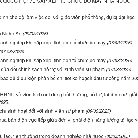
ỦA QUỐC HỘI VỀ SẮP XẾP TỔ CHỨC BỘ MÁY NHÀ NƯỚC
 chế độ làm việc đối với giáo viên phổ thông, dự bị đại học
nh Nghệ An
(09/03/2025)
anh nghiệp khi sắp xếp, tinh gọn tổ chức bộ máy
(07/03/2025)
(07/03/2025)
anh nghiệp khi sắp xếp, tinh gọn tổ chức bộ máy
(07/03/2025)
ửa đổi chính sách hỗ trợ với sinh viên sư phạm
(07/03/2025)
 bảo đủ điều kiện phân bổ chi tiết kế hoạch đầu tư công năm 2
HĐND về việc tách nội dung bồi thường, hỗ trợ, tái định cư, giả
2025)
 phí sinh hoạt đối với sinh viên sư phạm
(06/03/2025)
 bán điện trực tiếp giữa đơn vị phát điện năng lượng tái tạo v
hù lao, tiền thưởng trong doanh nghiệp nhà nước
(06/03/2025)