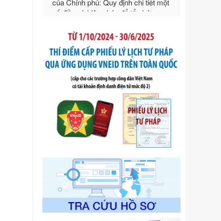
ngoại thương
Ngày ban hành: 21/07/2026
Số kí hiệu:
292/2026/NĐ-CP
Tên: Nghị định số 292/2026/NĐ-CP
của Chính phủ: Quy định chi tiết một
số điều và biện pháp để tổ chức,
hướng dẫn thi hành Luật Quản lý
ngoại thương
Ngày ban hành: 21/07/2026
Số kí hiệu:
105/2026/TT-BTC
Tên: Thông tư số 105/2026/TT-BTC
của Bộ Tài chính: Bãi bỏ Thông tư số
87/2019/TT- BТC ngày 19 tháng 12
năm 2019 của Bộ trưởng Bộ Tài
chính hướng dẫn thực hiện xử phạt
vi phạm hành chính trong lĩnh vực
kho bạc nhà nước
Ngày ban hành: 21/07/2026
Số kí hiệu:
291/2026/NĐ-CP
Tên: Nghị định số 291/2026/NĐ-CP